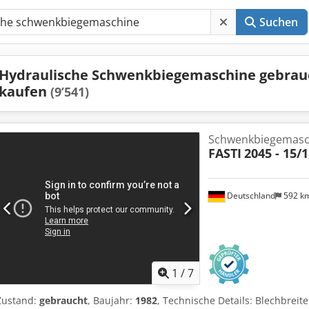
Suchen
Hydraulische Schwenkbiegemaschine gebrau
kaufen
(9’541)
Schwenkbiegemasch
FASTI
2045 - 15/1
Deutschland
592 k
1
/
7
Zustand:
gebraucht
, Baujahr:
1982
, Technische Details: Blechbrei