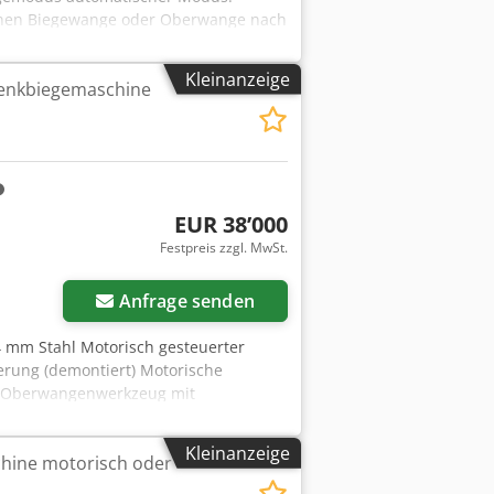
ffnen Biegewange oder Oberwange nach
erwange Hinteranschlag manuell
änge: 2500 mm Biegeleistung: 2,5 mm
Kleinanzeige
enkbiegemaschine
n/max: 60/1000 mm Leistung: 3,0 kW
en Weitere tech. Daten siehe pdf.
EUR 38’000
Festpreis zzgl. MwSt.
Anfrage senden
4 mm Stahl Motorisch gesteuerter
erung (demontiert) Motorische
s Oberwangenwerkzeug mit
Ahqokr Bedienungsanleitung Gewicht:
Kleinanzeige
hine motorisch oder