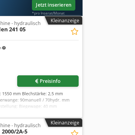
Jetzt inserieren
*pro Inserat/Monat
Kleinanzeige
ine - hydraulisch
len
241 05
m
Preisinfo
te: 1550 mm Blechstärke: 2,5 mm
berwange: 90manuell / 70hydr. mm
stellung: Biegewage: 40 mm
lag: nein - no Gesamtleistungsbedarf:
ng Maschine ca. LxBxH: 2,6 x 1,1 x 1,7
Kleinanzeige
ine - hydraulisch
5mm bei ca. 400N/mm² Festigkeit
2000/2A-5