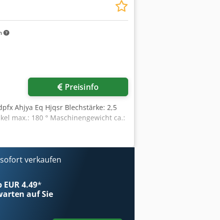
m
Preisinfo
pfx Ahjya Eq Hjqsr Blechstärke: 2,5
el max.: 180 ° Maschinengewicht ca.:
ofort verkaufen
ab EUR 4.49
*
arten auf Sie