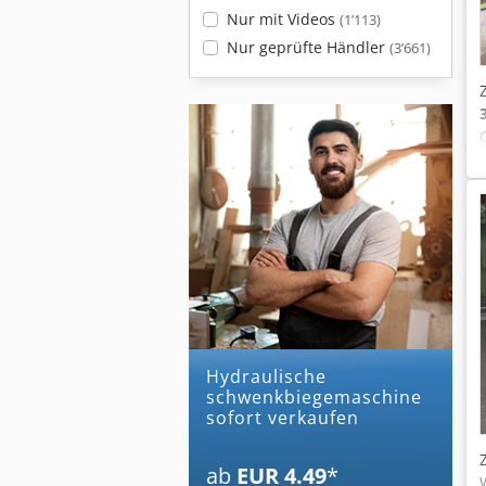
Nur mit Videos
(1’113)
Nur geprüfte Händler
(3’661)
hydraulische
schwenkbiegemaschine
sofort verkaufen
ab
EUR 4.49
*