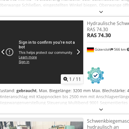
Oberwange Schließen, eingestellten Winkel biegen, Oberwange ö
Blechstärke manuell einstellbar verstellbare Öffnugsweite der Ob
verstellbar CE- Norm Dkjdpfx Ahspgmqieqjr Dokumentation Biegel
Hydraulische Schw
max. Biegewinkel: 0 – 120° Hinteranschlag manuell verstellbar mi
RAS 74.30
Gewicht: 2500 kg Tech. Daten und Abmessungen: Irrtümer vorbehalt
RAS
74.30
Dokument
Gütersloh
566 km
1
/
11
Zustand:
gebraucht
, Max. Biegelänge: 3200 mm Max. Blechstärke: 
Hinteranschlag mit Klappnocken bis 2500 mm mit Anschlagverläng
Biegewangenverstellung Steuerung Multibend 9001 Segmentierte
automatischer Werkzeugklemmung (Höhe 100 mm) Djdpsxl Dt Nofx 
5800 kg
Schwenkbiegemasc
hydraulisch an