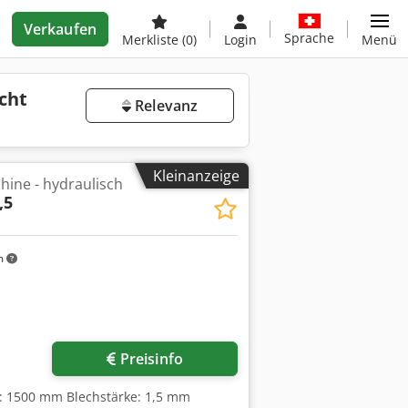
Verkaufen
Sprache
Merkliste
(0)
Login
Menü
cht
Relevanz
Kleinanzeige
ine - hydraulisch
,5
m
Preisinfo
te: 1500 mm Blechstärke: 1,5 mm