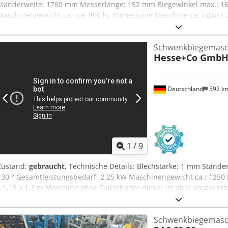
Ständerweite: 1760 mm Messerlänge: 152 mm Biegewinkel max.: 16
Maschinengewicht ca.: ca. 800 kg Abmessung Maschine ca. LxBxH: 2
Oberwange 350 mm ·Verstellung der Biegewanne/Unterwange 60/6
10 mm Radius Dkedpfx Asu Ibzwjhqor ·ohne Hinteranschlag - Nach
Schwenkbiegemasch
·Fußpedal 2-fach (rechts/links) Empfohlener Biegewinkel laut Vorbe
Hesse+Co Gmb
vergleichbar im Foto *
Deutschland
592 k
1
/
9
Zustand:
gebraucht
, Technische Details: Blechstärke: 1 mm Stände
130 ° Gesamtleistungsbedarf: 2,25 kW Maschinengewicht ca.: 1250
x 1,15 x 1,3 m Maschine ohne Fußschalter dieser ist aber vorgerüs
Oberwange auf 60 mm verstellung umgerüstet höher geht nur bei z
die Fußbedienung manuelle Bedinung O.K. Kein Hinteranschlag Dod
Schwenkbiegemasch