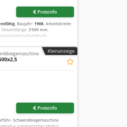
Preisinfo
onsfähig
, Baujahr:
1988
, Arbeitsbreite:
, Gesamtlänge:
2’500 mm
,
kumentation/Handbuch,
 Typ. AMautVIIhy3000 Bj. 1988
AMautVIIhy3000 Baujahr: 1988
Kleinanzeige
enkbiegemaschine
 ca. LBH 4,5 x 2,5 x 2,5m
500x2,5
euerter Hinteranschlag 1000mm • Segm.
einstellbare Bombierung •
rzeit in unserer Ausstellungshalle
Preisinfo
 Vorführ- Schwenkbiegemaschine
egemodus automatischer Modus: