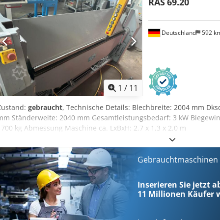
RAS
69.20
Deutschland
592 k
1
/
11
Zustand:
gebraucht
, Technische Details: Blechbreite: 2004 mm Dksd
mm Ständerweite: 2040 mm Gesamtleistungsbedarf: 3 kW Biegewink
1700 kg Abmessung Maschine ca. LxBxH: 2,7 x 1,3 x 2,0 m
Gebrauchtmaschinen s
Inserieren Sie jetzt 
11 Millionen
Käufer w