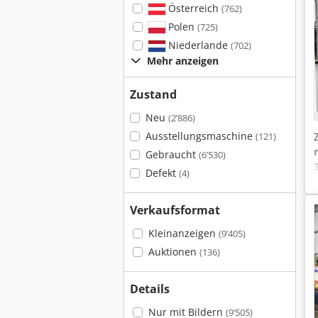
Österreich
(762)
Polen
(725)
Niederlande
(702)
Mehr anzeigen
Zustand
Neu
(2’886)
Ausstellungsmaschine
(121)
Gebraucht
(6’530)
Defekt
(4)
Verkaufsformat
Kleinanzeigen
(9’405)
Auktionen
(136)
Details
Nur mit Bildern
(9’505)