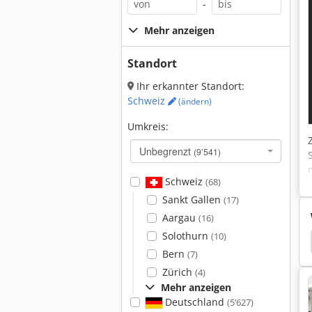
-
Mehr anzeigen
Standort
Ihr erkannter Standort:
Schweiz
(ändern)
Umkreis:
Unbegrenzt
(9’541)
Schweiz
(68)
Sankt Gallen
(17)
Aargau
(16)
Solothurn
(10)
e
Biegewange
Fasti
Abkantbank Schechtl
Bern
(7)
Zürich
(4)
Mehr anzeigen
Deutschland
(5’627)