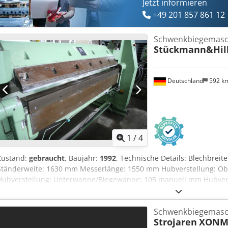
Jetzt informieren
+49 201 857 861 12
Schwenkbiegemasch
Stückmann&Hil
Deutschland
592 k
1
/
4
Zustand:
gebraucht
, Baujahr:
1992
, Technische Details: Blechbrei
Ständerweite: 1630 mm Messerlänge: 1550 mm Hubverstellung: O
Hubverstellung: Unterwanne/Biegewanne: 105 manuell mm Hubver
Biegewinkel max.: 93 (L-/Z-biegen) und 180° Zufalten ° Hinteransch
4,5 kW Maschinengewicht ca.: 1,8 t Dksdpfxsu Ib Anj Ahqsr Abmessu
Schwenkbiegemasch
m Abmessungen Hydraulik: 1400 x 700 x 1480 mm Biegeleistung 2,
Strojaren
XONM 
Hydraulik OILTECH mit ca. 200 Liter *