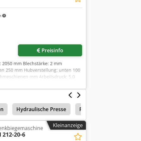
m
Preisinfo
te: 2050 mm Blechstärke: 2 mm
en 250 mm Hubverstellung: unten 100
nahmeschienen mm Arbeitsdruck: 5,0
bmessung Maschine ca. LxBxH: 3,5 x
RAULISCHE SCHWENKBIEGEMASCHINE
egewinkel: scharfe Biegung = bis 135°
qor Hub der Unterwange = 100mm
en
Hydraulische Presse
Presse Hydraulisch
. *
Kleinanzeige
enkbiegemaschine
I
212-20-6