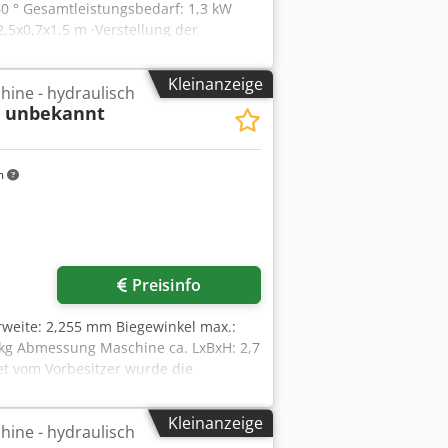
0 ° Gesamtleistungsbedarf: 1,3 kW
,5x0,7x1,5 m ·Verstellung der
0mm motorisch ·Biegekante bis max.
rüstung möglich ·manuelles Zählwerk
Kleinanzeige
ine - hydraulisch
sitzer 130°. Zubehör: ·1 Satz Werkzeug
H
unbekannt
m
Preisinfo
rweite: 2,255 mm Biegewinkel max.:
 kg Abmessung Maschine ca. LxBxH: 2,7
tet vom Vorbesitzer wurde die
urückbau für Automatikbetrieb fehlt
pfx Ahjwq I U Roqjkr *
Kleinanzeige
ine - hydraulisch