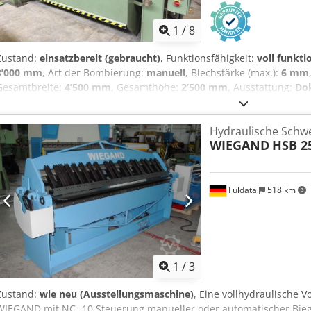
1
/
8
Zustand:
einsatzbereit (gebraucht)
, Funktionsfähigkeit:
voll funkti
3’000 mm
, Art der Bombierung:
manuell
, Blechstärke (max.):
6 mm
Gesamtbreite:
4’500 mm
, Gesamthöhe:
2’500 mm
, Ausstattung:
Do
Notausschalter
, Hydraulische Schwenkbiegemaschine Fab. KRAMER
Dkedpfjy T R Swex Ahqjr Technische Daten Fabrikat: KRAMER Typ: 
Hydraulische Schw
Nutzlänge: 3030 mm Blechdicke: 6 mm Hub ca. 300mm Abmessungen:
WIEGAND
HSB 2
Ausstattung: • Biegewinkeleinstellung über Potentiometer ! • Gest
Geißfusswerkzeug • Biegeschiene + Verstärkungsschiene • Manuell 
Dokumentation Alle Angaben ohne Gewähr. Eine Vorführung ist jede
möglich.
Fuldatal
518 km
1
/
3
Zustand:
wie neu (Ausstellungsmaschine)
, Eine vollhydraulische
WIEGAND mit NC- 10 Steuerung manueller oder automatischer Bi