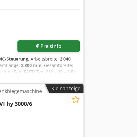
Preisinfo
NC-Steuerung
, Arbeitsbreite:
2’040
samtlänge:
2’800 mm
, Gesamtbreite:
hine Fab. FASTI Typ. 212 – 20 – 6 Bj.
 D Eieqskr Typ: 212-20-6 Baujahr: Dez.
 Anschlussleistung: 12,42 kW
Kleinanzeige
enkbiegemaschine
 V DC Nennstrom: 16,5 A Netzfrequenz
usstattung - Biegewinkeleinstellung
I hy 3000/6
e) mittels Taster und Digitalanzeige -
fschiene - Biegeschiene Alle Angaben
r einfache Bedienung aus. Eine