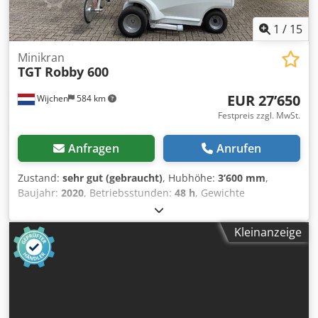
1
/
15
Minikran
TGT Robby 600
EUR 27’650
Wijchen
584 km
Festpreis zzgl. MwSt.
Anfragen
Anrufen
Zustand:
sehr gut (gebraucht)
, Hubhöhe:
3’600 mm
,
Baujahr:
2020
, Betriebsstunden:
48 h
, Gewichte
Leergewicht: 860 kg Funktionell Hubkapazität: 600 kg
Abmessungen des Laderaums: 241 x 96 x 146 cm CE-
Kleinanzeige
Kennzeichnung: ja Zustand Technischer Zustand: sehr gut
Optischer Zustand: sehr gut Weitere Informationen
Lieferbedingungen: EXW Letzte Inspektion: 2025-10-15
Produktionsland: DE Weitere Informationen Wenden Sie
sich an Vink Machinery, um weitere Informationen zu
erhalten. = Weitere Optionen und Zubehör = -