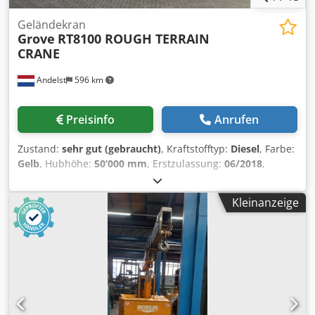
Geländekran
Grove
RT8100 ROUGH TERRAIN
CRANE
Andelst
596 km
Preisinfo
Anrufen
Zustand:
sehr gut (gebraucht)
, Kraftstofftyp:
Diesel
, Farbe:
Gelb
, Hubhöhe:
50’000 mm
, Erstzulassung:
06/2018
,
Masttyp:
ausziehbar
, Baujahr:
2018
, Allgemeine
Informationen Verwendungszweck: Bauwesen Credpfx
Kleinanzeige
Aswud Ihekcef Technische Informationen Zylinderzahl: 6
Antrieb: Rad Leergewicht: 54.073 kg Funktionell Mast:
Teleskop (5 Teilen) Mastlänge: 50 m Hubkapazität: 100.000
kg Marke des Aufbaus: GROVE GRT8100 Zustand
Technischer Zustand: sehr gut Optischer Zustand: sehr gut
Finanzielle Informationen Preis: Auf Anfrage GROVE
GRT8100 ROUGH TERRAIN CRANE