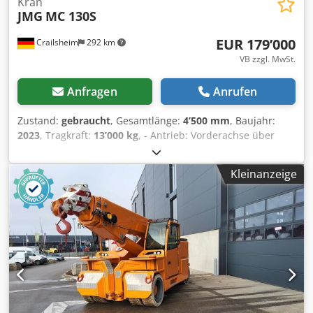
Kran
JMG
MC 130S
EUR 179’000
Crailsheim
292 km
VB zzgl. MwSt.
Anfragen
Anrufen
Zustand:
gebraucht
, Gesamtlänge:
4’500 mm
, Baujahr:
2023
, Tragkraft:
13’000 kg
, - Antrieb: Vorderachse über
zwei 8,5 kW 80V AC Elektromotoren, Isolationsklasse H. -
Batterie: 80V – 900 Ah mit Lade- und
Kleinanzeige
Batteriefüllstandsanzeige. Arbeitszeit bis zu 8 reinen
Kranstunden. - Bremsen: Automatisches Bremssystem
wirkend auf alle Räder. Cedpfx Akjzluvuscsrf - Rahmen:
Gefertigt aus soliden Formteilen und verschweißten
Qualitätsstahlplatten. - Reifen: Vorne no. 4 superelastisch
300x15” Hinten no. 2 superelastisch 200x15” - Ausleger:
Gefertigt aus soliden Formteilen und verschweißten
Qualitätsstahlplatten, Aufgebaut in 4 vollhydraulischen
Teleskop-Elementen. Auslegerwinkel: +65°/-5°. -
Hydrauliksystem: Angetrieben durch leise Zahnradpumpe