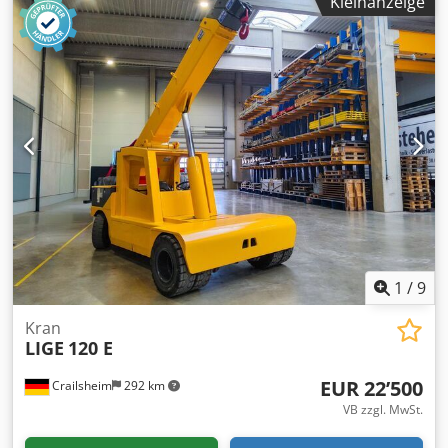
Kleinanzeige
1
/
9
Kran
LIGE
120 E
EUR 22’500
Crailsheim
292 km
VB zzgl. MwSt.