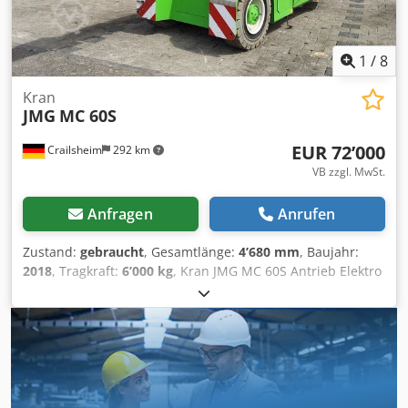
1
/
8
Kran
JMG
MC 60S
EUR 72’000
Crailsheim
292 km
VB zzgl. MwSt.
Anfragen
Anrufen
Zustand:
gebraucht
, Gesamtlänge:
4’680 mm
, Baujahr:
2018
, Tragkraft:
6’000 kg
, Kran JMG MC 60S Antrieb Elektro
Baujahr 2018 Tragkraft (kg) 6.000 Credpfx Aezrp Hzokcsf