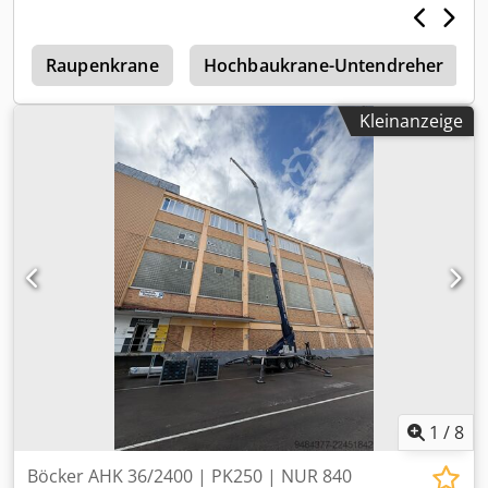
n
Raupenkrane
Hochbaukrane-Untendreher
Kleinanzeige
1
/
8
Böcker AHK 36/2400 | PK250 | NUR 840