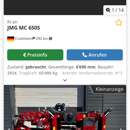
1
/
14
Kran
JMG
MC 650S
Crailsheim
292 km
Preisinfo
Anrufen
Zustand:
gebraucht
, Gesamtlänge:
6’690 mm
, Baujahr:
2024
, Tragkraft:
65’000 kg
, · Antrieb: Vorderradantrieb, N°2
Elektromotoren AC 20 kW 96 V. Isolationsklasse H. ·
Abnehmbare Kontergewicht: Kg. 17.500 · Batterie: 96 V -
Kleinanzeige
1550 Ah, 8 Arbeitsstunden · Lenkung: über die
Hinterachse, Lenkwinkel 90°/90° Crjdpfozi Hb Dex Akcef ·
Elektronische Lastbegrenzung · Automatisches
Bremssystem an allen Rädern · Hergestellt aus
vorgefertigten und verschweißten Stahlplatten ·
Auslegerwinkel +65°/-5° · Elektropumpe 2x 35 kW - 96 V AC.
Isolationsklasse H · Vorderachse Antrieb mit gegenläufiger