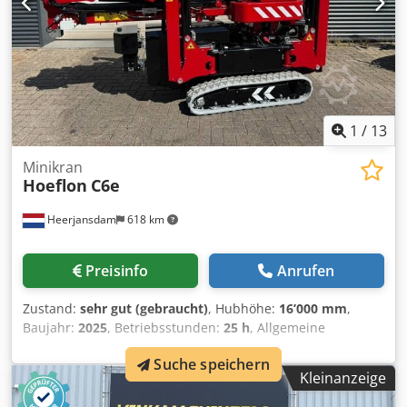
Bewegung · Proportional ausfahrbarer hydraulischer
Ausleger · zwei unabhängige Lenkeinheiten ·
Kontergewichte, die ohne extra Gerät montiert /
abgenommen werden können · mechanisch neigbarer
Auslegerkopf mit 3 Positionen
1
/
13
Minikran
Hoeflon
C6e
Heerjansdam
618 km
Preisinfo
Anrufen
Zustand:
sehr gut (gebraucht)
, Hubhöhe:
16’000 mm
,
Baujahr:
2025
, Betriebsstunden:
25 h
, Allgemeine
Informationen Verwendungszweck: Bauwesen Gewichte
Suche speichern
Leergewicht: 2.850 kg Funktionell Mastlänge: 1.600 cm
Kleinanzeige
Oberarmlänge: 6 m Hubkapazität: 3.000 kg CE-
Kennzeichnung: ja Wartung, Verlauf und Zustand Zahl der