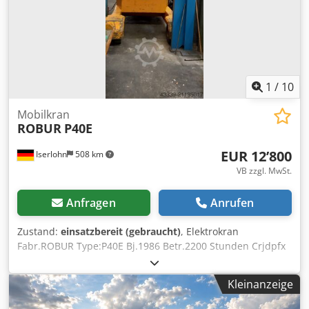
1
/
10
Mobilkran
ROBUR
P40E
EUR 12’800
Iserlohn
508 km
VB zzgl. MwSt.
Anfragen
Anrufen
Zustand:
einsatzbereit (gebraucht)
, Elektrokran
Fabr.ROBUR Type:P40E Bj.1986 Betr.2200 Stunden Crjdpfx
Akoyf Uzlecsf Tragl.Max 5500KG. mit Ladegerät 48V
Battreien Einsatzbereiter Zustand .
Kleinanzeige