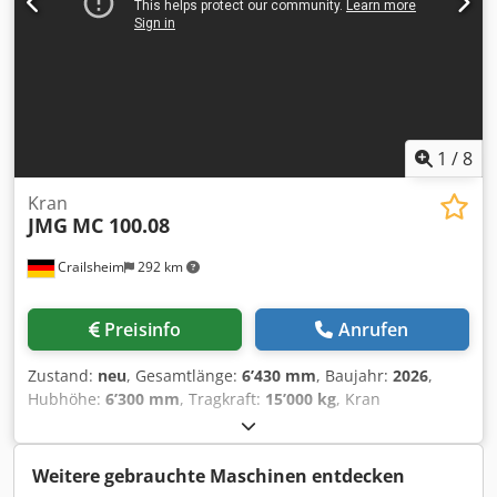
1
/
8
Kran
JMG
MC 100.08
Crailsheim
292 km
Preisinfo
Anrufen
Zustand:
neu
, Gesamtlänge:
6’430 mm
, Baujahr:
2026
,
Hubhöhe:
6’300 mm
, Tragkraft:
15’000 kg
, Kran
Cedpezriblefx Akcsrf JMG MC 100.08 Antrieb Elektro
Baujahr 2026 Hubhöhe (mm) 6.300 Tragkraft (kg) 15.000
Weitere gebrauchte Maschinen entdecken