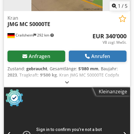
1
/
5
Kran
JMG
MC 50000TE
EUR 340’000
Crailsheim
292 km
VB zzgl. MwSt.
Anfragen
Anrufen
Zustand:
gebraucht
, Gesamtlänge:
5’080 mm
, Baujahr:
2023
, Tragkraft:
9’500 kg
, Kran JMG MC 50000TE Codpfx
Aksythxyocorf Antrieb Elektro Baujahr 2023 Tragkraft (kg)
9.500
Kleinanzeige