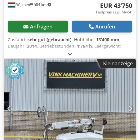
EUR 43’750
Wijchen
584 km
operators – easily accessible on our platform.
Festpreis zzgl. MwSt.
Anfragen
Anrufen
Zustand:
sehr gut (gebraucht)
, Hubhöhe:
13’400 mm
,
Baujahr:
2014
, Betriebsstunden:
1’764 h
, Leergewicht:
2.505 kg Abmessungen des Laderaums: 315 x 78 x 188 cm
CE-Kennzeichnung: ja Technischer Zustand: sehr gut
Kleinanzeige
Optischer Zustand: sehr gut Lieferbedingungen: EXW
Letzte Inspektion: 2025-09-16 Csdpezcmt Ujfx Akcjrf
Produktionsland: IT Wenden Sie sich an Vink Machinery,
um weitere Informationen zu erhalten. = Weitere Optionen
und Zubehör = - Unterflaschen = Anmerkungen = Jekko SPX
424 CDH * Baujahr 2014 * 1.764 Betriebsstunden *
Dieselantrieb (400 V) * Arbeitshöhe: 13,4 m * Horizontale
Reichweite: 10,8 m * Tragfähigkeit: 2.400 kg *
Eigengewicht: 2.505 kg * Fernsteuerung * TÜV gültig bis
September 2026 * Inkl. Dokumentation