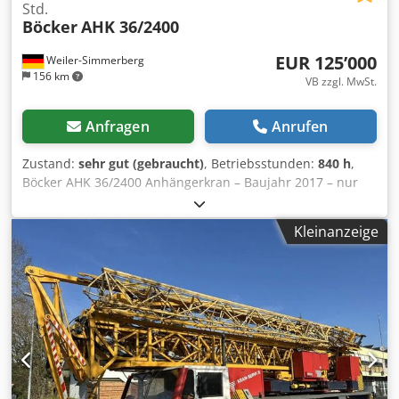
Std.
Böcker
AHK 36/2400
EUR 125’000
Weiler-Simmerberg
156 km
VB zzgl. MwSt.
Anfragen
Anrufen
Zustand:
sehr gut (gebraucht)
, Betriebsstunden:
840 h
,
Böcker AHK 36/2400 Anhängerkran – Baujahr 2017 – nur
840 Betriebsstunden – PK 250 – Rangierantrieb Zum
Verkauf steht ein Böcker AHK 36/2400 Anhängerkran aus
Kleinanzeige
dem Baujahr 2017 in einem sehr gepflegten und technisch
einwandfreien Zustand. Daten & Ausstattung: • Baujahr:
2017 • Nur 840 Betriebsstunden • Honda-Benzinmotor •
Rangierantrieb Codpfszqgycsx Akcjrf • Arbeitskorb PK 250 •
Neue Reifen • Neues Seil • Gültige UVV • Regelmäßig
gewartet • Sofort einsatzbereit Der Kran befindet sich in
einem sehr guten Zustand und wurde stets pfleglich
behandelt. Dank der geringen Betriebsstunden, der neuen
Bereifung sowie der vollständigen Prüfungen ist er sofort