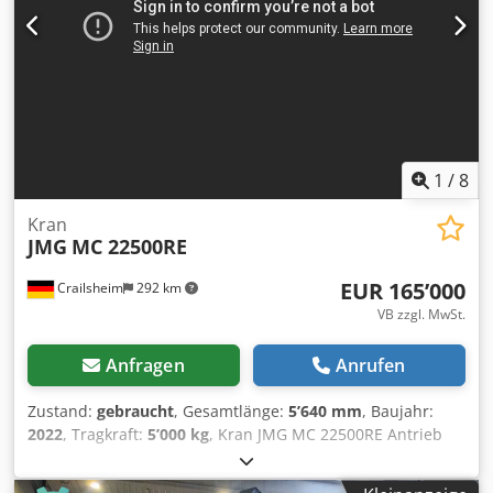
Unterflaschen = Anmerkungen = TGT Robby 600 * Baujahr
2020 * Akkubetrieben Cjdpfxozbh Dls Akcerf * 48
Betriebsstunden * 3,6 m Vakuumhöhe * 360° drehbar *
Seitlicher Verfahrweg 2 x 100 mm * 2
Vakuumpumpenkreisläufe * Ausgestattet mit Hebehaken *
Fernbedienung * Eigengewicht 860 kg * Tragfähigkeit 600
kg * Gültig bis Oktober 2026 * Inklusive Dokumentation
1
/
8
Kran
JMG
MC 22500RE
EUR 165’000
Crailsheim
292 km
VB zzgl. MwSt.
Anfragen
Anrufen
Zustand:
gebraucht
, Gesamtlänge:
5’640 mm
, Baujahr:
2022
, Tragkraft:
5’000 kg
, Kran JMG MC 22500RE Antrieb
Elektro Baujahr 2022 Tragkraft (kg) 5.000 Cedey Tp Nhspfx
Akcjrf