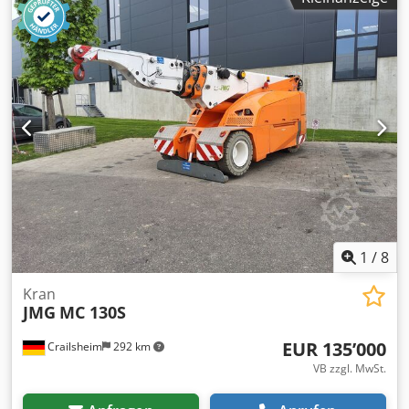
1
/
8
Kran
JMG
MC 130S
EUR 135’000
Crailsheim
292 km
VB zzgl. MwSt.