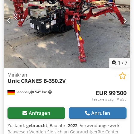
1
/
7
Minikran
Unic
CRANES B-350.2V
EUR 99’500
Leonberg
545 km
Festpreis zzgl. MwSt.
Anfragen
Anrufen
Zustand:
gebraucht
, Baujahr:
2022
, Verwendungszweck:
Bauwesen Wenden Sie sich an Gebrauchtgeräte Center,