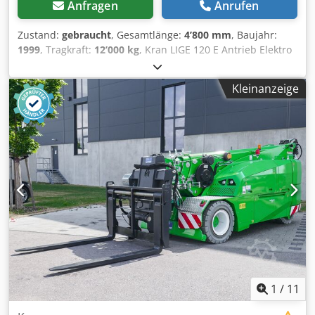
Anfragen
Anrufen
Zustand:
gebraucht
, Gesamtlänge:
4’800 mm
, Baujahr:
1999
, Tragkraft:
12’000 kg
, Kran LIGE 120 E Antrieb Elektro
Credpfx Ajyhrd Askcjf Baujahr 1999 Tragkraft (kg) 12.000
Kleinanzeige
1
/
11