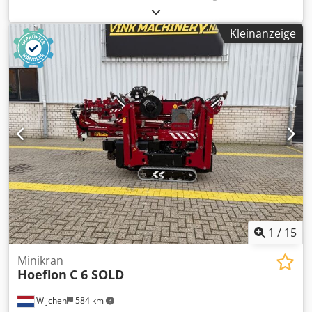
um weitere Informationen zu erhalten. Crsdpfjzrky Asx
Akcsf DE01
Kleinanzeige
1
/
15
Minikran
Hoeflon
C 6 SOLD
Wijchen
584 km