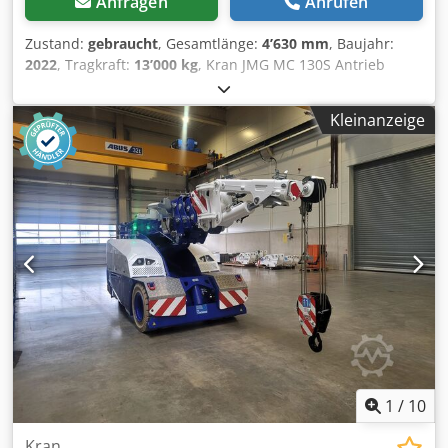
Anfragen
Anrufen
Zustand:
gebraucht
, Gesamtlänge:
4’630 mm
, Baujahr:
2022
, Tragkraft:
13’000 kg
, Kran JMG MC 130S Antrieb
Elektro Cjdpfxszfq A Rj Akcsrf Baujahr 2022 Tragkraft (kg)
13.000
Kleinanzeige
1
/
10
Kran