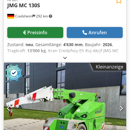
JMG
MC 130S
Crailsheim
292 km
Preisinfo
Anrufen
Zustand:
neu
, Gesamtlänge:
4’630 mm
, Baujahr:
2026
,
Tragkraft:
13’000 kg
, Kran Credpfxsy Eh Ruj Akcjf JMG MC
130S Antrieb Elektro Baujahr 2026 Tragkraft (kg) 13.000
Kleinanzeige