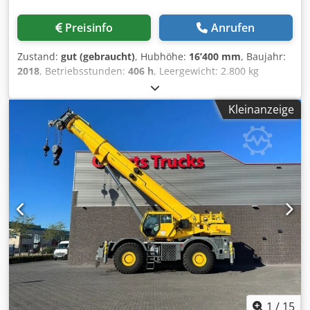
Preisinfo
Anrufen
Zustand:
gut (gebraucht)
, Hubhöhe:
16’400 mm
, Baujahr:
2018
, Betriebsstunden:
406 h
, Leergewicht: 2.800 kg
Motormarke: Yanmar Hubkapazität: 3.150 kg CE-
Kennzeichnung: ja Technischer Zustand: gut Optischer
Kleinanzeige
Zustand: gut Crjdpfsx Hv Rrjx Akcof Maximale Tragfähigkeit
am Ende des Auslegers: 250 kg Lieferbedingungen: EXW
Wenden Sie sich an Vink Machinery, um weitere
Informationen zu erhalten. Hoeflon C6 * Baujahr 2018 *
406 Betriebsstunden * Dieselmotor (Yanmar), 230-Volt-
Antrieb * Vollausstattung * Arbeitshöhe: 16,4 m *
Horizontale Reichweite: 14,4 m * Tragfähigkeit: 3150 kg *
Nettogewicht: 2800 kg * Fernbedienung * Gelenkstützen *
Dokumente vorhanden
1
/
15