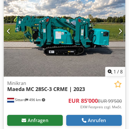
1
/
8
Minikran
Maeda
MC 285C-3 CRME | 2023
EUR 85’000
Sittard
496 km
EUR 99’500
EXW Festpreis zzgl. MwSt.
Anfragen
Anrufen