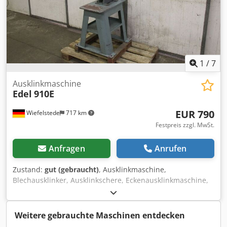
1
/
7
Ausklinkmaschine
Edel
910E
EUR 790
Wiefelstede
717 km
Festpreis zzgl. MwSt.
Anfragen
Anrufen
Zustand:
gut (gebraucht)
, Ausklinkmaschine,
Blechausklinker, Ausklinkschere, Eckenausklinkmaschine,
Eckschere, Eckenschere -max. Schnittleistung: ca. 2 mm -
Messerlänge: 102 mm -Abmessungen: 620/590/H1790 mm
-Gewicht: 150 kg Codpfx Aksdf U S Aoberf
Weitere gebrauchte Maschinen entdecken