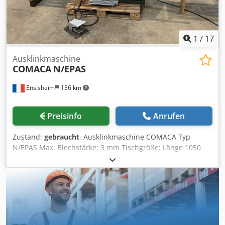
1
/
17
Ausklinkmaschine
COMACA
N/EPAS
Ensisheim
136 km
Preisinfo
Anrufen
Zustand:
gebraucht
, Ausklinkmaschine COMACA Typ
N/EPAS Max. Blechstärke: 3 mm Tischgröße: Länge 1050
mm x Tiefe 700 mm Anbautisch-Maße: 900 x 470 mm
Ausladung: 110 mm Cedpfx Akezku D Njberf
Schwenkanschlag Messerlänge: 225 x 225 mm Spannung:
380 V Gesamtlänge mit Anbautischen: 2900 mm Länge:
1200 mm (mit zurückgezogenen Anbautischen) Tiefe: 800
mm Gesamthöhe: 1100 mm Gewicht: ca. 1 t