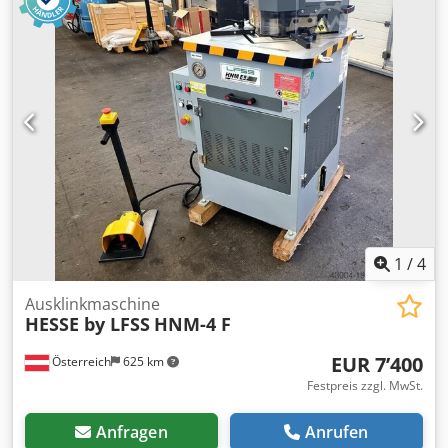
200 kg Abmessung L-B-H 600 x 670 x 1270 mm
Eigenschaften : - Ausklinken mit gratfreiem Schnitt, ohne
Verformung der Schnittkanten - Maschinenkörper aus
hochwertigem Grauguss, Untergestell aus Stahlblech -
Schnittmesser aus oberflächengehärtetem Werkzeugstahl
Crodpfsxcuxkex Akbsf - Kraftschonendes Arbeiten durch
pneumatischen Antrieb - Bedienung mittels Fußpedal,
daher beide Hände frei für das Werkstück -
Großdimensionierter Arbeitstisch mit eingearbeiteten
Skalen - T-Nuten für exakte Führung der schwenkbaren
Anschläge - Schutzabdeckung vor dem Schnittmesser für
hohe Sicherheit Lieferumfang - 1x Satz Schnittmesser - 2x
schwenkbare Materialanschläge - Plexiglas-
1
/
4
Schutzabdeckung - Fußpedal - Untergestell
Ausklinkmaschine
HESSE by LFSS
HNM-4 F
EUR 7’400
Österreich
625 km
Festpreis zzgl. MwSt.
Anfragen
Anrufen