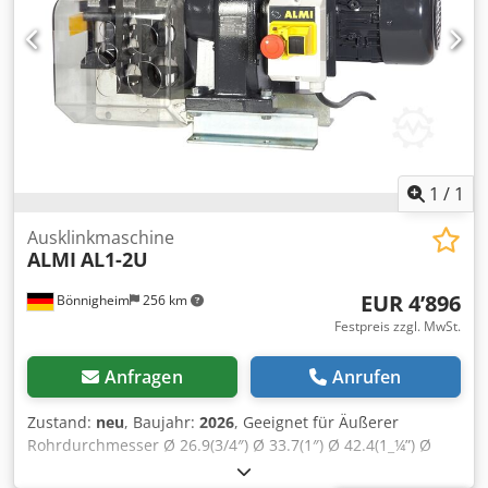
1
/
1
Ausklinkmaschine
ALMI
AL1-2U
EUR 4’896
Bönnigheim
256 km
Festpreis zzgl. MwSt.
Anfragen
Anrufen
Zustand:
neu
, Baujahr:
2026
, Geeignet für Äußerer
Rohrdurchmesser Ø 26.9(3/4″) Ø 33.7(1″) Ø 42.4(1_¼”) Ø
48.3(1_1/2″) Ø 60.3(2″) Äußerer Rohrdurchmesser für