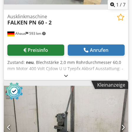
1
/
7
Ausklinkmaschine
FALKEN
PN 60 - 2
Ahaus
593 km
Preisinfo
Anrufen
Zustand:
neu
, Blechstärke 2,0 mm Rohrdurchmesser 60,0
mm Motor 400 Volt Cjdow U U Tyepfx Akbsrf Ausstattung: -
motorische Rohrausklinkmaschine - für Rohre 12 - 16 - 22 -
27 - 33 - 42 - 48 und 60 mm - Wandstärke 2,0 mm
Kleinanzeige