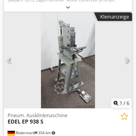
Zwischenverkauf v Ursprungsland China Preis 690 €
Lagernd 1 Crodpfoynm Ddex Akbjf Messerlänge 100 mm
Kleinanzeige
Blechstärke (420 N/mm²) 3 mm Winkel 90 ° Gewicht 90 kg
Beidseitig verstellbare Anschläge Fingerschutz
1
/
6
Pneum. Ausklinkmaschine
EDEL
EP 938 S
Rödermark
354 km