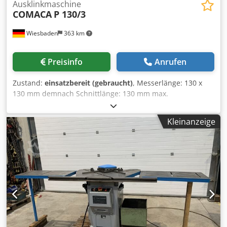
Ausklinkmaschine
COMACA
P 130/3
Wiesbaden
363 km
Preisinfo
Anrufen
Zustand:
einsatzbereit (gebraucht)
, Messerlänge: 130 x
130 mm demnach Schnittlänge: 130 mm max.
Schnittleistung bei 45/70 kg Festigkeit: 3/2 mm
Schnittwinkel: 90° Hubzahl: 50 /min Crodpfxoznh Ivj Akbsf
Kleinanzeige
Tischabmessungen: 460 x 600 mm Platzbedarf: 650 x 600 x
1250 mm Gewicht ca.: 170 kg