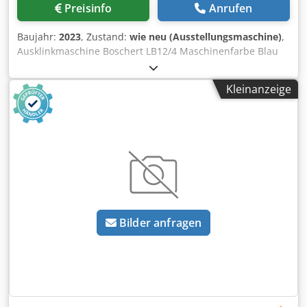
Preisinfo
Anrufen
Baujahr:
2023
, Zustand:
wie neu (Ausstellungsmaschine)
,
Ausklinkmaschine Boschert LB12/4 Maschinenfarbe Blau
Ral 5017 Schnittwinkel 90° Schnittleistung 4 mm St42 3
mm Edelstahl Anschlussleistung 4kW Gewicht 760 kg
Kleinanzeige
Maschine ausgestattet mit 2 Anschlaegen mit
verschiebbarer Anschlagleiste 300 mm Crodpefgq Uisfx
Akbef Innenanschlag zum Streifen schneiden bis 225 mm
Plexischutz CE und Neumaschinengarantie
Bilder anfragen