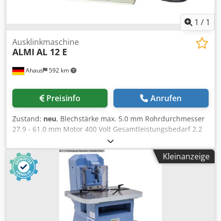
1
/
1
Ausklinkmaschine
ALMI
AL 12 E
Ahaus
592 km
Preisinfo
Anrufen
Zustand:
neu
, Blechstärke max. 5.0 mm Rohrdurchmesser
27.9 - 61.0 mm Motor 400 Volt Gesamtleistungsbedarf 2.2
kW Cjdjxaardopfx Akbjrf Maschinengewicht ca. 87.0 kg. Der
Elektro-Rohrausklinker AL1-2E wird per Knopfdruck
Kleinanzeige
gestartet, wobei der Rohrausklinker durchgängig
angetrieben wird. So können Sie fortwährend neue Teile
bearbeiten, ohne die Maschine jedes Mal neu
einzuschalten. Mit dem elektrisch angetriebenen
Rohrausklinker AL1-2E klinken Sie Rohr-
Außendurchmesser aus, von Ø 26,9 (3/4?), Ø 33,7 (1?), Ø