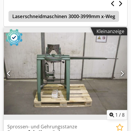
e
Laserschneidmaschinen 3000-3999mm x-Weg
A
Kleinanzeige
1
/
8
Sprossen- und Gehrungsstanze