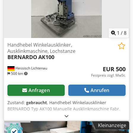
1
/
8
Handhebel Winkelausklinker,
Ausklinkmaschine, Lochstanze
BERNARDO
AK100
EUR 500
Hessisch Lichtenau
500 km
Festpreis zzgl. MwSt.
Anfragen
Anrufen
Zustand:
gebraucht
, Handhebel Winkelausklinker
BERNARDO Typ AK100 Manuelle Ausklinkmaschine Fabr.
Nr. A17010320 Baujahr 2017 Messerlänge 100 mm
Materialstärke bei 40 kg/mm² max. 3 mm Ausklinkwinkel
Kleinanzeige
90° Hubgröße 28 mm Tischauflage 380 x 280 mm -