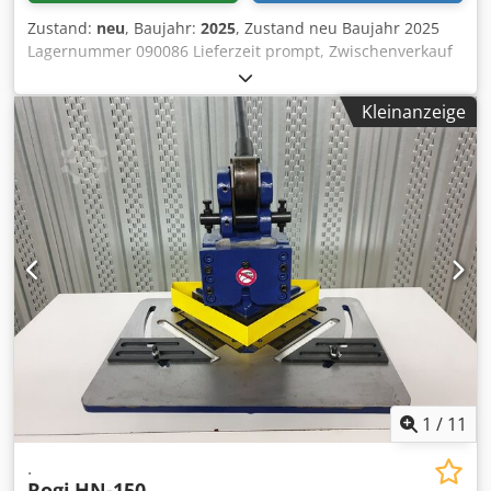
Zustand:
neu
, Baujahr:
2025
, Zustand neu Baujahr 2025
Lagernummer 090086 Lieferzeit prompt, Zwischenverkauf
v Ursprungsland Türkei Preis 7400 € Leasingrate 142.82 €
Lagernd 1 Messerlänge 197 mm Blechstärke (420 N/mm²) 4
Kleinanzeige
mm Codpfxswiqmme Akbjrf Blechstärke (600 N/mm²) 2 mm
Hubzahl 20 1/min Winkel 90 ° Motor 4 kW Länge 890 mm
Breite 780 mm Höhe 1115 mm Gewicht 550 kg
Hydraulischer Antrieb Automatische
Schnittspaltanpassung 2 Niederhalter 2 winkelverstellbare
Anschläge Schutz aus Plexiglas Fußpedal Abfalllade
Ausrüstung gemäß "CE" Richtlinien Betriebsanleitung in
Deutsch und Englisch
1
/
11
.
Rogi
HN-150