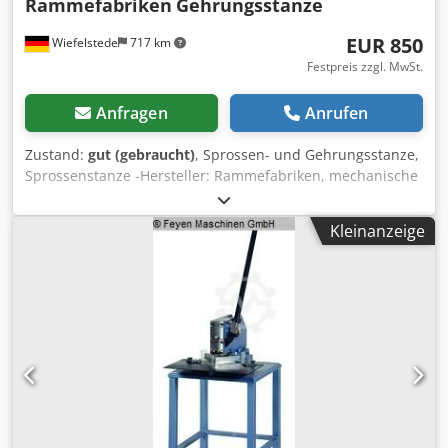
Rammefabriken
Gehrungsstanze
EUR 850
Wiefelstede
717 km
Festpreis zzgl. MwSt.
Anfragen
Anrufen
Zustand:
gut (gebraucht)
, Sprossen- und Gehrungsstanze,
Sprossenstanze -Hersteller: Rammefabriken, mechanische
Eckenstanze -Zwischenmaß: 100 mm -Verstelltiefe: 65 mm
-Abmessungen: 1700/600/H1080 mm -Gewicht: 118 kg
Kleinanzeige
Credpfxoif Hurs Akbef