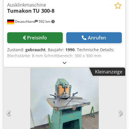
Ausklinkmaschine
Tumakon
TU 300-8
Deutschland
592 km
Preisinfo
Anrufen
Zustand:
gebraucht
, Baujahr:
1990
, Technische Details:
Blechstärke: 8 mm Schnittbereich: 300 x 300 mm
Tischgröße: 1100 x 900 mm Spannung: 380 V / Hz
Maschinengewicht ca.: 1,7 t Abmessung Maschine ca.
Kleinanzeige
LxBxH: 1,3 x 1,2 x 1,5 m Csdpfx Akou Ictbebsrf Zum
Ausklinken von 90° Blechsegmenten, arbeitet hydraulisch.
Am Tisch sind 2x Lineale 300mm 90° versetzt angebracht.
T-Nut nach DIN 680: a=12mm, h=21mm, b=22mm, c=14mm
mit Länge = 1x 330mm und 2x 700mm Bedienung über
Steuerpult und Fußschalter. *