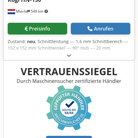
Mierlo
549 km
Preisinfo
Anrufen
Zustand:
neu
, Schnittleistung --- 1,6 mm Schnittbereich ---
152 x 152 mm Schnittwinkel --- 90° Hub --- 20 mm
Arbeitstisch --- 450 x 300 mm Paketgröße --- 550 x 500 x
550 mm Crodpfxswmglte Akbef Gewicht --- 95 kg
VERTRAUENSSIEGEL
Durch Maschinensucher zertifizierte Händler