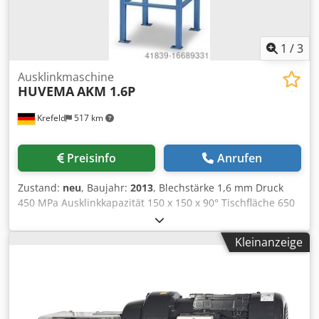
1
/
3
Ausklinkmaschine
HUVEMA
AKM 1.6P
Krefeld
517 km
Preisinfo
Anrufen
Zustand:
neu
, Baujahr:
2013
, Blechstärke 1,6 mm Druck
450 MPa Ausklinkkapazität 150 x 150 x 90° Tischfläche 650
x 500 mm Höhe des Untergestells 875 mm Schneidwinkel -
Obermesser 4 ° Maschinengewicht ca. 0,075 t manuelle
Kleinanzeige
Ausklinkmaschine mit Untergestell, Blechstärken: - Stahl
450MPa bis 1,6 mm, - Alu bis 2,25 mm, - Kunststoff bis 3,0
mm, Credpfxet Smgxs Akbef Vorführgerät