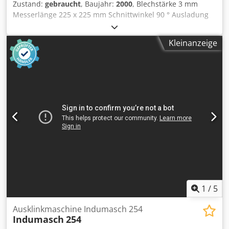
Zustand:
gebraucht
, Baujahr:
2000
, Blechstärke 3 mm
Messerlänge 225 x 225 mm Schnittwinkel 90 ° Ausladung
110 mm Hubzahlen pro Minute 45 Crsdpfxsxyacpe Akbsf
Gesamtleistungsbedarf 2,5 kW Maschinengewicht ca. 0,9 t
Kleinanzeige
Raumbedarf ca. 1 x 1 x 1,2 m
1
/
5
Ausklinkmaschine Indumasch 254
Indumasch
254