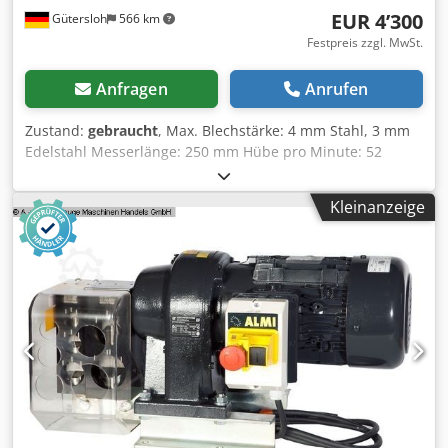
EUR 4’300
Gütersloh
566 km
Festpreis zzgl. MwSt.
Anfragen
Anrufen
Zustand:
gebraucht
, Max. Blechstärke: 4 mm Stahl, 3 mm
Edelstahl Messerlänge: 250 mm Hübe pro Minute: 52
Gewicht: ca. 900 kg Messer geschärft Tiefenanschlag
Csdpfx Aju Hy N Djkborf Sehr guter Zustand
Kleinanzeige