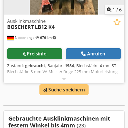
1
/
6
Ausklinkmaschine
BOSCHERT
LB12 K4
Niederlangen
676 km
Preisinfo
Anrufen
Zustand:
gebraucht
, Baujahr:
1984
, Blechstärke 4 mm ST
Blechstärke 3 mm VA Messerlänge 225 mm Motorleistung
3,5 kW Maschinengewicht ca. 650 kg Raumbedarf ca. 1250
x 900 x 1100 mm Ausstattung: - 2x Gehrungsanschlag
Suche speichern
Codpsxqhp Ejfx Akborf - 90° fester Winkel - Fußschalter
Gebrauchte Ausklinkmaschinen mit
festem Winkel bis 4mm
(23)