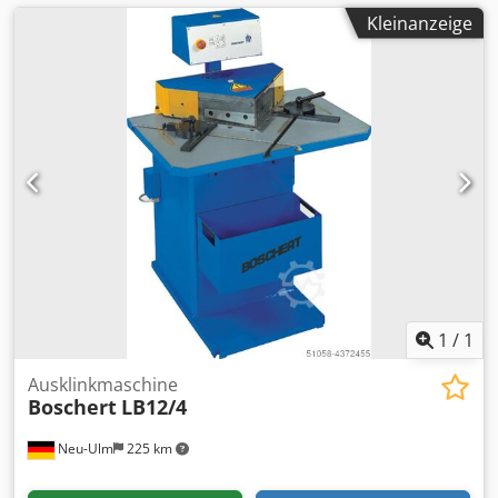
Kleinanzeige
1
/
1
Ausklinkmaschine
Boschert
LB12/4
Neu-Ulm
225 km