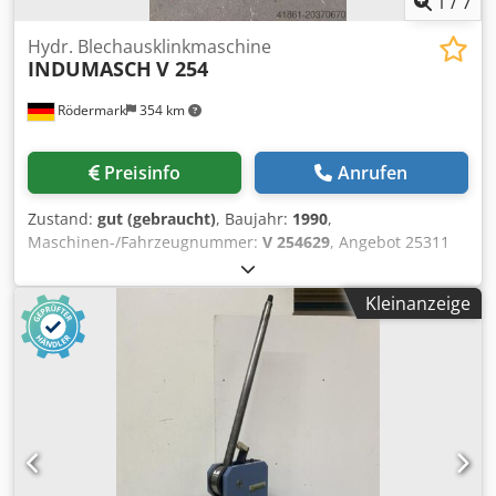
1
/
7
Hydr. Blechausklinkmaschine
INDUMASCH
V 254
Rödermark
354 km
Preisinfo
Anrufen
Zustand:
gut (gebraucht)
, Baujahr:
1990
,
Maschinen-/Fahrzeugnummer:
V 254629
, Angebot 25311
Technische Daten: - Schnittlänge 250 mm - Schnittwinkel
90 ° - Schnittstärke - Normalstahl bis 4 mm - Edelstahl bis
Kleinanzeige
3 mm - Aluminium bis 5 mm - Hubzahl bis ca. 55 /min -
Tischgröße B 800 x T 800 mm - Arbeitshöhe ca. 940 mm -
Anschläge stufenlos in Länge und Gradzahl verstellbar -
Antrieb 400 V / 4 kW - Ölfüllung 50 l - E - Fußtaster
Cjdpfoxqzirsx Akbjrf - Platzbedarf ca. B 1300 x H 1250 x T
1300 mm - Gewicht ca. 800 kg - fahrbares Untergestell