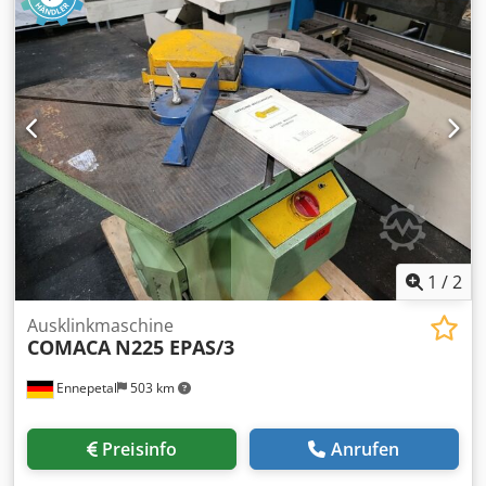
verstellbare Anschläge Cjdpjyhq Aqefx Akberf -
Hebelarmlänge 650 mm, Anschraubverlängerung von 500
mm fehlt Abmessung L x B x H 380 x 380 x 1000 mm (mit
650 mm Hebelarm) Eigengewicht 90 kg guter Zustand
1
/
2
Ausklinkmaschine
COMACA
N225 EPAS/3
Ennepetal
503 km
Preisinfo
Anrufen