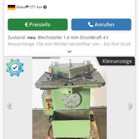
Velen
571 km
Preisinfo
Anrufen
Zustand:
neu
, Blechstärke 1,6 mm Druckkraft 4 t
Messerlänge 156 mm Winkel verstellbar von - bis fest Grad
Csdpfx Aksftd Uajbjrf Tischfläche 450m x 305 mm
Gesamtleistungsbedarf Handbetrieb kW
Kleinanzeige
Maschinengewicht ca. 95 Kg Abmessungen LxBxH 530 x
380 x 480 mm