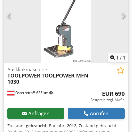
180 kg
1
/
1
Ausklinkmaschine
TOOLPOWER
TOOLPOWER MFN
1030
EUR 690
Österreich
625 km
Festpreis zzgl. MwSt.
Anfragen
Anrufen
Zustand:
gebraucht
, Baujahr:
2012
, Zustand gebraucht
Baujahr 2012 Lagernummer 9690F Lieferzeit prompt,