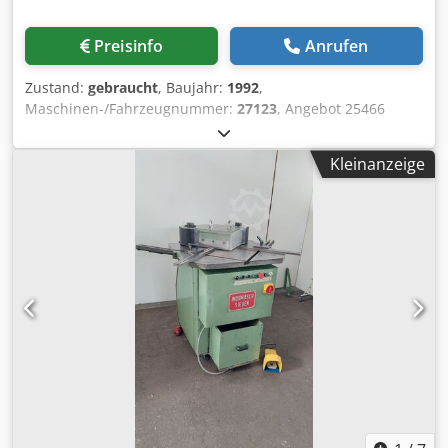
Preisinfo
Anrufen
Zustand:
gebraucht
, Baujahr:
1992
,
Maschinen-/Fahrzeugnummer:
27123
, Angebot 25466
Technische Daten: - Schnittlänge bis 125 mm -
Schnittstärke - bei 400N/mm² Festigkeit 4 mm - bei
Kleinanzeige
700N/mm² Festigkeit 2,5 mm - Alu , Kunststoff 6 mm -
Schnittwinkel 90 ° - Tiefenanschläge - Fußtaster -
Platzbedarf ca. B 700 x H 1400 x T 800 mm Credpfx
Akoyfchgjbof - Gewicht ca. 150 kg