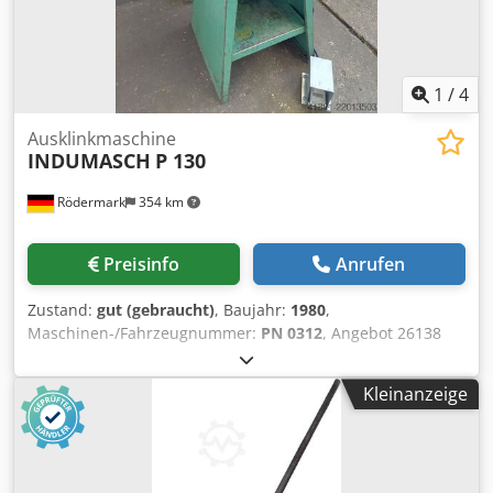
1
/
4
Ausklinkmaschine
INDUMASCH
P 130
Rödermark
354 km
Preisinfo
Anrufen
Zustand:
gut (gebraucht)
, Baujahr:
1980
,
Maschinen-/Fahrzeugnummer:
PN 0312
, Angebot 26138
Technische Daten: - 90° Schneidkopf pneumatisch betätigt
- Schnittstärke - Normalstahl bis 2 mm - Edelstahl bis 1,5
Kleinanzeige
mm - Aluminium bis 3 - Messerlänge 130 mm - Tischgröße
B 600 x T 380 mm - Arbeitshöhe 940 mm - Fußtaster
Crjdpoy U Hv Uefx Akbsf - Druckluftbedarf 6 - 8 bar -
Platzbedarf ca. B 600 x H 1250 x T 850 mm - Gewicht ca.