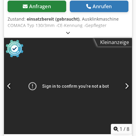
Anfragen
Anrufen
Zustand:
einsatzbereit (gebraucht)
, Ausklinkmaschine
COMACA Typ 130/3mm -CE-Kennung -Gepflegter
Originalzustand -Schnittwinkel 90 Grad -Arbeitstisch
600x460mm -Schnittleistung 130mm Crjdoy T I Ngopfx
Kleinanzeige
Akbof -Schnittleistung 3mm / Blechstärke -Hubzahl 50-60
Hübe pro Minute -Arbeitstisch mit T-
Nuten/Skalierung/verstellbare Winkelanschläge -Fußpedal
-Schutzeinrichtung Abmaße: LxBxH 0,7x0,7x1,3 Meter /
Gewicht 250Kg Irrtümer / Eingabefehler vorbehalten
1
/
8