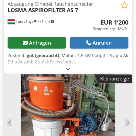
Absaugung,Ölnebel,Rauchabscheider
LOSMA ASPIROFILTER
AS 7
EUR 1’200
Tatabánya
771 km
Festpreis zzgl. MwSt.
Anfragen
Anrufen
Zustand:
gut (gebraucht)
, Motor : 1.5 kW Codpjhc Sypjfx Ak
Djha Anzahl: 2 stück Preiss/ stück
Kleinanzeige