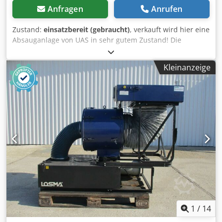
Anfragen
Anrufen
Zustand:
einsatzbereit (gebraucht)
, verkauft wird hier eine
Absauganlage von UAS in sehr gutem Zustand! Die
Absaugung funktioniert und kann sofort eingesetzt
werden! 2000m3/h Leistung Chedpfszh N H Tjx Ak Doa
Kleinanzeige
1
/
14