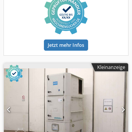
1650/1300/H2740 mm Cedpfoy Nnkvjx Ak Doha -Gewicht:
835 kg
Jetzt mehr Infos
Kleinanzeige