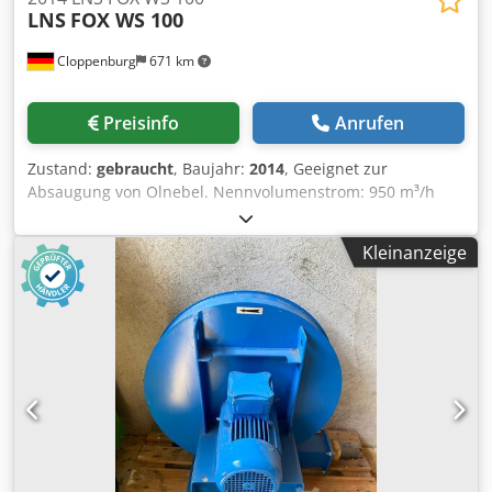
LNS
FOX WS 100
Cloppenburg
671 km
Preisinfo
Anrufen
Zustand:
gebraucht
, Baujahr:
2014
, Geeignet zur
Absaugung von Olnebel. Nennvolumenstrom: 950 m³/h
Geräuschpegel: 71 dB(A) Drehzahl: 2850 U/min
Abmessungen B x T x H ca.: 525 x 592 x 781 mm Cjdpfx
Kleinanzeige
Aewnprxok Djha Gewicht ca.: 55 kg Anschlußwert ca.: 0,75
kW (400 V / 50 Hz), Farbe: Grau