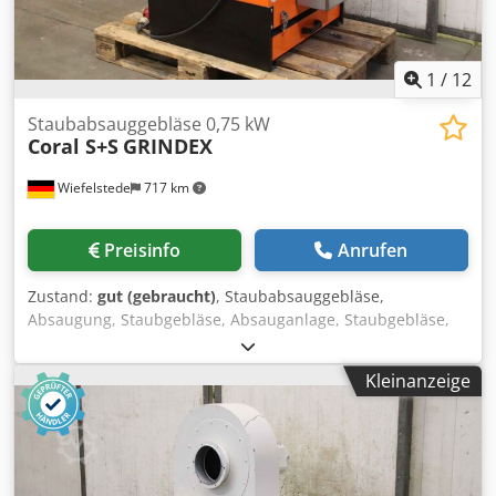
1
/
12
Staubabsauggebläse 0,75 kW
Coral S+S
GRINDEX
Wiefelstede
717 km
Preisinfo
Anrufen
Zustand:
gut (gebraucht)
, Staubabsauggebläse,
Absaugung, Staubgebläse, Absauganlage, Staubgebläse,
Staub-Absauggerät, Schweissrauchfilter,
Schweissrauchabsaugung, Rauchgassauglüfter Csdpfxorw
Kleinanzeige
A U Ie Ak Dsha -Hersteller: Coral, Trockenschleifstaub-
Absaugfilteranlage Typ GRINDEX -Leistung: 0,75 kW / 2810
U/min -Einzelkomponenten/en: siehe Fotos -Abmessungen:
855/750/H1085 mm -Gewicht: 120 kg