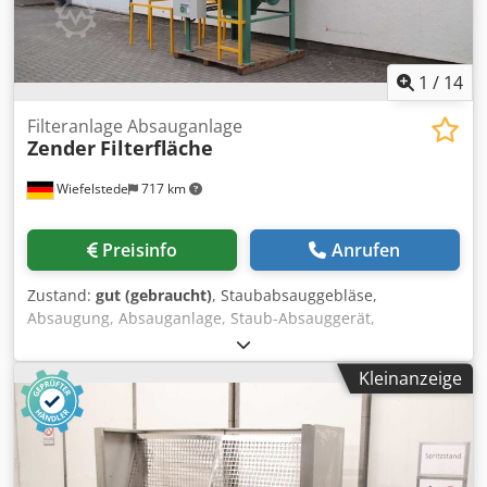
1
/
14
Filteranlage Absauganlage
Zender
Filterfläche
Wiefelstede
717 km
Preisinfo
Anrufen
Zustand:
gut (gebraucht)
, Staubabsauggebläse,
Absaugung, Absauganlage, Staub-Absauggerät,
Zyklonabscheider,Zyklon, Abscheider, Staubabscheider,
Fliehkraftabscheider, Schweissrauchfilter,
Kleinanzeige
Schweissrauchabsaugung, Rauchgassauglüfter,
Filteranlage, Patronen-Entstaubungsanlage,
Patronenfiltergerät, Patronenfilter -Hersteller: Zender,
Filteranlage Patronenfilter mit pneumatischer
Filterreinigung -Öffnung Eingang: Ø 390 mm -Öffnung