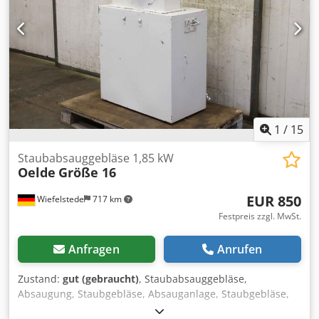
1
/
15
Staubabsauggebläse 1,85 kW
Oelde
Größe 16
EUR 850
Wiefelstede
717 km
Festpreis zzgl. MwSt.
Anfragen
Anrufen
Zustand:
gut (gebraucht)
, Staubabsauggebläse,
Absaugung, Staubgebläse, Absauganlage, Staubgebläse,
Staub-Absauggerät, Schweissrauchfilter,