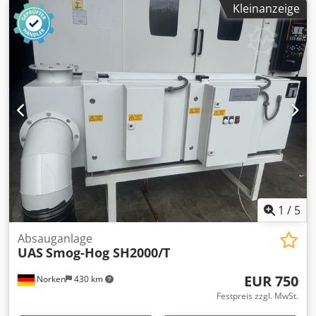
Kleinanzeige
Chodpfxjzk H I He Ak Dea aus Lagerbestand (Lagerspuren)
Weitere Technische Informationen entnehmen Sie bitte
den Bildern Lieferumfang wie abgebildet Die Rechnung
wird beim Versand beigelegt. The invoice will be enclosed
with the shipment.
1
/
5
Absauganlage
UAS
Smog-Hog SH2000/T
EUR 750
Norken
430 km
Festpreis zzgl. MwSt.