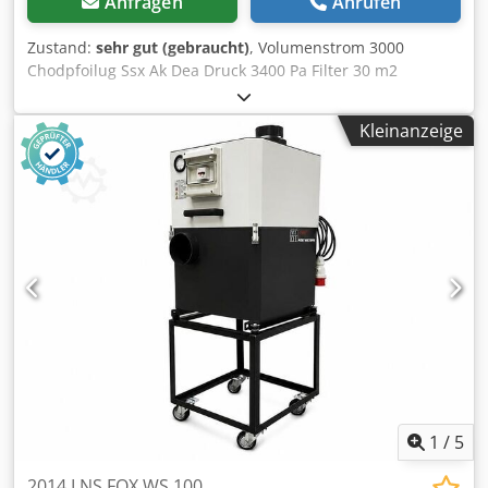
Anfragen
Anrufen
Zustand:
sehr gut (gebraucht)
, Volumenstrom 3000
Chodpfoilug Ssx Ak Dea Druck 3400 Pa Filter 30 m2
Drehzahl 2850
Kleinanzeige
1
/
5
2014 LNS FOX WS 100