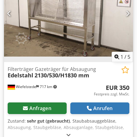
Ausgang: Ø 390 mm -Anzahl: 1 Stück vorhanden -Preis: pro
Stück -Transportabmessung: 4000/1480/H1650 mm -
Gewicht: 700 kg Chedpfx Aoy R S E Hsk Dja
1
/
5
Filterträger Gazeträger für Absaugung
Edelstahl
2130/530/H1830 mm
EUR 350
Wiefelstede
717 km
Festpreis zzgl. MwSt.
Anfragen
Anrufen
Zustand:
sehr gut (gebraucht)
, Staubabsauggebläse,
Absaugung, Staubgebläse, Absauganlage, Staubgebläse,
Staub-Absauggerät, Abscheider,Schweissrauchfilter,