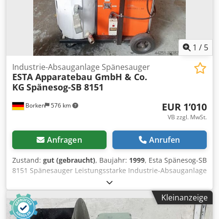
1
/
5
Industrie-Absauganlage Spänesauger
ESTA Apparatebau GmbH & Co.
KG
Spänesog-SB 8151
EUR 1’010
Borken
576 km
VB zzgl. MwSt.
Anfragen
Anrufen
Zustand:
gut (gebraucht)
, Baujahr:
1999
, Esta Spänesog-SB
8151 Spänesauger Leistungsstarke Industrie-Absauganlage
des Qualitätsherstellers ESTA, Modell Spänesog-SB 8151.
Die Anlage eignet sich ideal für Werkstätten zur
Kleinanzeige
Absaugung von Spänen und Stäuben (z.B. bei der Metall-
oder Holzbearbeitung). Technische Daten des Geräts