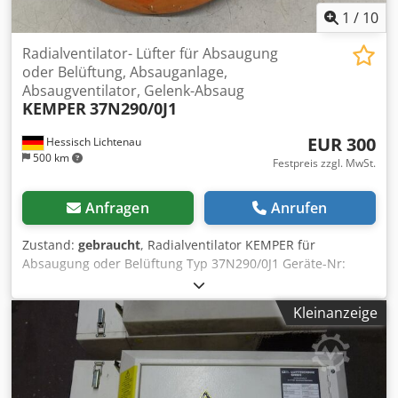
1
/
10
Radialventilator- Lüfter für Absaugung
oder Belüftung, Absauganlage,
Absaugventilator, Gelenk-Absaug
KEMPER
37N290/0J1
EUR 300
Hessisch Lichtenau
500 km
Festpreis zzgl. MwSt.
Anfragen
Anrufen
Zustand:
gebraucht
, Radialventilator KEMPER für
Absaugung oder Belüftung Typ 37N290/0J1 Geräte-Nr:
1.8011 Art-Nr: 853.103 Baujahr: ca. 1990 Csdjzpbrwepfx Ak
Djha Luftvolumenstrom 1700 m3/h Ansaugrohr Ø 150 mm
Kleinanzeige
innen Abluftrohr Ø 150 mm innen Motordrehzahl 2800
U/min Motorleistung 0,75 kW Netzanschluß 400 Volt, 50 Hz.
- Gehäuse aus Aluminiumguss - Laufrad aus
Aluminiumguss - sehr robuste Bauart Platzbedarf L x B x H
450 x 420 x 400 mm Gewicht 20 kg guter Zustand Optimal