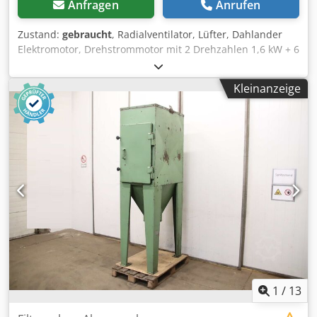
Anfragen
Anrufen
Zustand:
gebraucht
, Radialventilator, Lüfter, Dahlander
Elektromotor, Drehstrommotor mit 2 Drehzahlen 1,6 kW + 6
kW BLECHER Typ 132 S4 / 2 Für Absaugung Kühlung oder
Belüftung Lüfterrad-Durchmesser: Ø 400 mm Lüfterrad-
Kleinanzeige
Breite: 175 mm Wellendurchmesser Motorwelle: Ø 38 mm
Motorausführung: Dahlander Stern / Doppelstern Chjdpfx
Aszinyhsk Dsa Motordrehzahl: 1440 / 2870 U/min. Polzahl:
8 / 4 Motorleistung: 1,6 / 6 kW Netzanschluß: 400 Volt, 50
Hz - Dahlander Drehstrommotor mit 2 Drehzahlen -
Ventilator Lüfterrad aus Metall - Ventilator Abdeckblech
aus Metall Ø 465 mm - Elektromotor mit Standard-
Fußflansch, Befestigungsbohrungen Ø 11,5 / Lochabstand
215 x 140 mm Platzbedarf L x B x H: 570 x 465 x 465 mm
Gewicht: 57 kg guter Zustand 2 Stück vorhanden, Preis pro
Stück
1
/
13