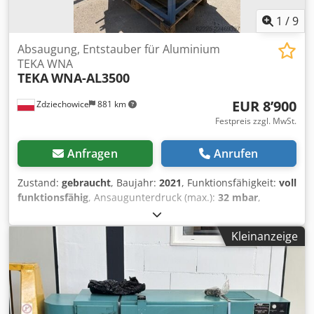
1
/
9
Absaugung, Entstauber für Aluminium
TEKA WNA
TEKA
WNA-AL3500
EUR 8’900
Zdziechowice
881 km
Festpreis zzgl. MwSt.
Anfragen
Anrufen
Zustand:
gebraucht
, Baujahr:
2021
, Funktionsfähigkeit:
voll
funktionsfähig
, Ansaugunterdruck (max.):
32 mbar
,
Saugleistung:
3’500 m³/h
, Betätigungsart:
elektrisch
,
Absaugung, Entstauber, Feinstaubabscheider für
Kleinanzeige
Aluminium und explosionsgefährliche Stäube der
renommierten Marke TEKA. Modell: WNA AL 3500
Konzipiert für die Abscheidung von Stäuben mit
besonderen Eigenschaften, insbesondere von
explosionsgefährlichen Stäuben. Hochleistungsfähige,