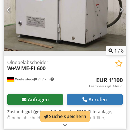
1210/1040/H2340 mm -Gewicht: 474 kg Codpfx Aeu Uww
Sjk Dsha
1
/
8
Ölnebelabscheider
W+W
ME-FI 600
EUR 1’100
Wiefelstede
717 km
Festpreis zzgl. MwSt.
Anfragen
Anrufen
Zustand:
gut (gebraucht)
, Baujahr:
2006
, Filteranlage,
Suche speichern
Ölnebelabscheider, Ölnebel-Abscheider, Luftfilter,
Nebelabscheider, Öl- und Emulsionsnebelabscheider,
Schwebstofffilter -Hersteller:W+W, Ölnebelabscheider