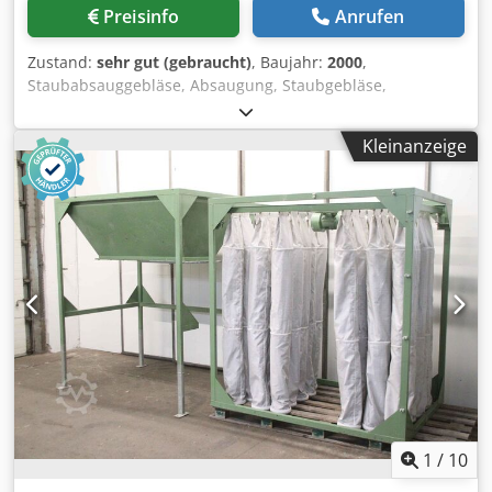
Preisinfo
Anrufen
Zustand:
sehr gut (gebraucht)
, Baujahr:
2000
,
Staubabsauggebläse, Absaugung, Staubgebläse,
Absauganlage, Staubgebläse, Staub-Absauggerät,
Abscheider,Schweissrauchfilter, Schweissrauchabsaugung,
Kleinanzeige
Rauchgassauglüfter, Filteranlage, Patronen-
Entstaubungsanlage -Filteranlage -Filtergestell:
2135/2135/H2030 mm -Rüttel-Motor: 0,55 kW -
Trichtergestell: 2100/2130/H2330 mm -Austragung-
Getriebemotor: 2,2 kW 8,7 U/min -Öffnung: Ø 250 mm / 250
x 220 mm -Einzelkomponenten: siehe Fotos, ohne
Absauggebläse Cjdpfxow Nhbmj Ak Djha -Gewicht: 320 kg /
890 kg
1
/
10