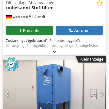
Filteranlage Absauganlage
unbekannt
Stofffilter
Wiefelstede
717 km
Preisinfo
Anrufen
Zustand:
gut (gebraucht)
, Staubabsauggebläse,
Absaugung, Staubgebläse, Absauganlage, Staubgebläse,
Staub-Absauggerät, Abscheider,Schweissrauchfilter,
Schweissrauchabsaugung, Rauchgassauglüfter,
Kleinanzeige
Filteranlage, Patronen-Entstaubungsanlage -Filteranlage: -
Filtergestell: 1400/1995/H2100 mm -Rüttel-Motor: 0,25 kW -
Trichtergestell: 1400/1995/H2350 mm -Öffnung: Ø 500 mm
/ 500 x 220 mm -Einzelkomponenten: siehe Fotos Chjdpfx
Asw Hz T Sek Dsa -Gewicht: 220 kg / 521 kg