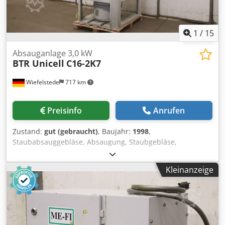
1
/
15
Absauganlage 3,0 kW
BTR Unicell
C16-2K7
Wiefelstede
717 km
Preisinfo
Anrufen
Zustand:
gut (gebraucht)
, Baujahr:
1998
,
Staubabsauggebläse, Absaugung, Staubgebläse,
Absauganlage, Staubgebläse, Staub-Absauggerät,
Abscheider,Schweissrauchfilter, Schweissrauchabsaugung,
Kleinanzeige
Rauchgassauglüfter, Filteranlage, Patronen-
Entstaubungsanlage -Hersteller: BTR Environmental,
Unicell Patronen-Entstaubungsanlage -Typ: C16-2K7 -
Leistung Absauggebläse: 3,0 kW -Einlass: Ø 220 mm -
Einzelkomponenten: siehe Fotos -Abmessungen: