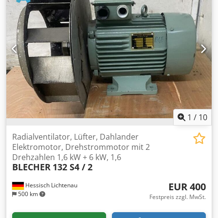
Hersteller: ESTA Apparatebau GmbH & Co. KG Modell / Typ:
Spänesog-SB 8151 Cedpfx Aoznibwjk Djha Spannung (Volt):
400 V Leistung (kW): 2,2 kW Stromstärke (Ampere): 4,6 A
Frequenz (Hz): 50 Hz Schutzart: IP 54 (staub- und
spritzwassergeschützt) Weitere Artikel - neu und
gebraucht - finden Sie in unserem Shop! International
shipping costs on request!
1
/
10
Radialventilator, Lüfter, Dahlander
Elektromotor, Drehstrommotor mit 2
Drehzahlen 1,6 kW + 6 kW, 1,6
BLECHER
132 S4 / 2
EUR 400
Hessisch Lichtenau
500 km
Festpreis zzgl. MwSt.