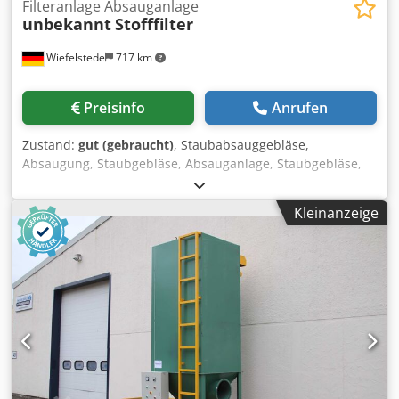
Filteranlage Absauganlage
unbekannt
Stofffilter
Wiefelstede
717 km
Preisinfo
Anrufen
Zustand:
gut (gebraucht)
, Staubabsauggebläse,
Absaugung, Staubgebläse, Absauganlage, Staubgebläse,
Staub-Absauggerät, Abscheider,Schweissrauchfilter,
Schweissrauchabsaugung, Rauchgassauglüfter,
Kleinanzeige
Filteranlage, Patronen-Entstaubungsanlage -Filteranlage:
Chsdpfswrb I Hox Ak Dja -Filtergestell: 2190/1460/H2080
mm -Rüttel-Motor: 0,25 kW -Trichtergestell:
2235/1440/H2520 mm -Öffnung: Ø 390 mm / 500 x 220 mm
-Einzelkomponenten: siehe Fotos -Gewicht: 200 kg / 590 kg