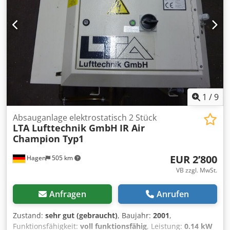
für Schweißrauchabsaugung 2 Stück vorhanden Preis pro
Stück
1
/
9
Absauganlage elektrostatisch 2 Stück
LTA Lufttechnik GmbH
IR Air
Champion Typ1
EUR 2’800
Hagen
505 km
VB zzgl. MwSt.
Anfragen
Anrufen
Zustand:
sehr gut (gebraucht)
, Baujahr:
2001
,
Funktionsfähigkeit:
voll funktionsfähig
, Leistung:
0.14 kW