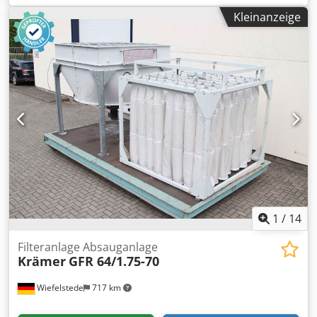
Schweissrauchabsaugung, Rauchgassauglüfter,
Kleinanzeige
Filteranlage, Patronen-Entstaubungsanlage -Filterträger:
Gazeträger für Absaugung, fahrbar -Trägergrgestell: aus
Edelstahl -Absaugfläche: Innenmaß 1900/440/H1060 mm -
Abmessung: 2130/530/H1830 mm Chsdpfx Asyznk Hek Doa
-Gewicht: 74 kg
1
/
14
Filteranlage Absauganlage
Krämer
GFR 64/1.75-70
Wiefelstede
717 km