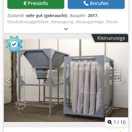
Preisinfo
Anrufen
Zustand:
sehr gut (gebraucht)
, Baujahr:
2017
,
Staubabsauggebläse, Absaugung, Absauganlage, Staub-
Absauggerät, Zyklonabscheider,Zyklon, Abscheider,
Staubabscheider, Fliehkraftabscheider,
Kleinanzeige
Schweissrauchfilter, Schweissrauchabsaugung,
Rauchgassauglüfter, Filteranlage, Patronen-
Entstaubungsanlage, Patronenfiltergerät, Patronenfilter -
Zustand: Anlage ist ungebraucht -Hersteller: INFASTAUB,
Filteranlage Patronenfilter mit pneumatischer
Filterreinigung -Typ: AJV 800-980-22 P -Zyklonabscheider:
aus Edelstahl -Öffnung Eingang: Ø 110 mm -Öffnung
Ausgang: pneumatischer Absperschieber Ø 300 mm -
Abmessung: 1730/1730/H5500 mm -Anzahl: 2 Stück
vorhanden -Preis: pro Stück -Transportabmessung: 4
Lademeter Höhe 1730 mm -Gewicht: 1120 kg Csdpfxsytgrxe
Ak Deha
1
/
10