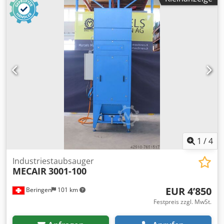
1
/
4
Industriestaubsauger
MECAIR
3001-100
EUR 4’850
Beringen
101 km
Festpreis zzgl. MwSt.