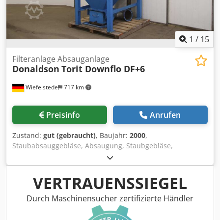
1
/
15
Filteranlage Absauganlage
Donaldson
Torit Downflo DF+6
Wiefelstede
717 km
Preisinfo
Anrufen
Zustand:
gut (gebraucht)
, Baujahr:
2000
,
Staubabsauggebläse, Absaugung, Staubgebläse,
Absauganlage, Staubgebläse, Staub-Absauggerät,
Abscheider,Schweissrauchfilter, Schweissrauchabsaugung,
Rauchgassauglüfter, Filteranlage, Patronen-
VERTRAUENSSIEGEL
Entstaubungsanlage -Hersteller: Donaldson, Filteranlage
Patronenfilter -Typ: Torit Downflo DF+6 -Motorleistung: 3
Durch Maschinensucher zertifizierte Händler
kW -Volumenlstrom: 2500 m³/h -Filterreinigung:
pneumatisch -Absaug-Öffnung: 3x Ø 320 mm -Abmessung: