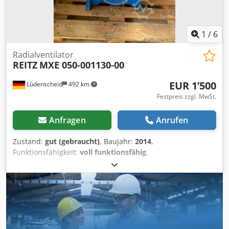
1
/
6
Radialventilator
REITZ
MXE 050-001130-00
EUR 1’500
Lüdenscheid
492 km
Festpreis zzgl. MwSt.
Anfragen
Anrufen
Zustand:
gut (gebraucht)
, Baujahr:
2014
,
Funktionsfähigkeit:
voll funktionsfähig
,
Ansaugtemperatur: 20° Chjdpezn Rfkofx Ak Doa Dichte im
Saugstutzen: 1,2 kg/m³ Volumenstrom: 8,3 m³/min
Drehzahl: 2.882 1/min