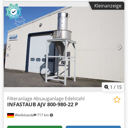
Schweissrauchabsaugung, Rauchgassauglüfter,
Kleinanzeige
Absaugfilteranlage Chodpfx Aksryalie Doa -
Hersteller:Oelde, Absauganlage Absaugfilteranlage Typ
Größe 16 -Luftleistung: 22 m³/min -Motor: 1,85 kW -
Drehzahl: 2890 U/min -Einzelkomponenten/en: siehe Fotos
-Abmessungen: 870/480/H1250 mm -Gewicht: 100 kg
1
/
15
Filteranlage Absauganlage Edelstahl
INFASTAUB
AJV 800-980-22 P
Wiefelstede
717 km