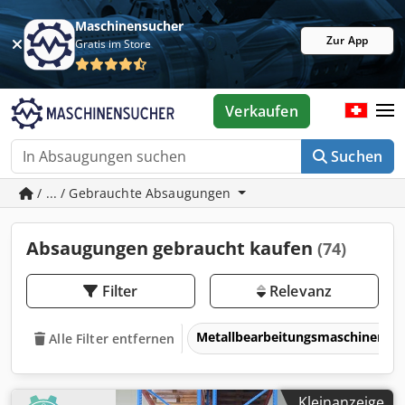
Maschinensucher
Zur App
Gratis im Store
Verkaufen
Suchen
/ ... / Gebrauchte Absaugungen
Absaugungen gebraucht kaufen
(74)
Filter
Relevanz
Metallbearbeitungsmaschinen 
Alle Filter entfernen
Kleinanzeige