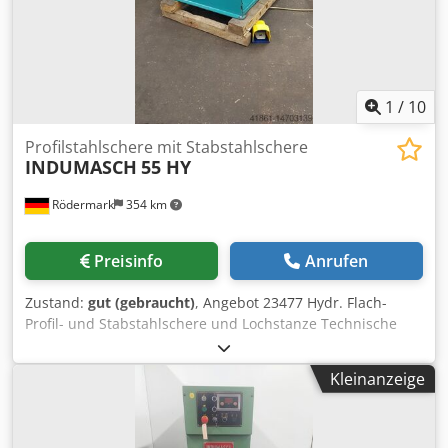
1
/
10
Profilstahlschere mit Stabstahlschere
INDUMASCH
55 HY
Rödermark
354 km
Preisinfo
Anrufen
Zustand:
gut (gebraucht)
, Angebot 23477 Hydr. Flach-
Profil- und Stabstahlschere und Lochstanze Technische
Daten: - Flachstahlschere schneidet bis 350 x 12 mm -
Profilstahlschere - schneidet L-Stahl 90° bis 100 x 10 mm
Kleinanzeige
Chodpfx Afjra Avdsqoa - Stabstahlschere - schneidet
Rundstahl bis 32 mm - Ausklinkeinrichtung -
Rechteckausklinker 50 x 90 mm - Lochstanze - Stanzkraft