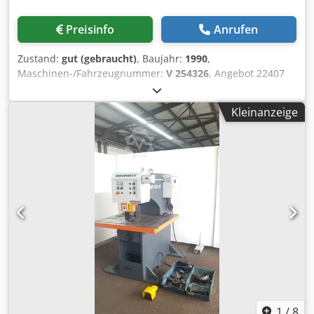
Preisinfo
Anrufen
Zustand:
gut (gebraucht)
, Baujahr:
1990
,
Maschinen-/Fahrzeugnummer:
V 254326
, Angebot 22407
Technische Daten: - Schnittlänge 250 mm - Schnittwinkel
90 ° - Schnittstärke - Normalstahl bis 4 mm - Edelstahl bis
Kleinanzeige
3 mm - Aluminium bis 5 mm - Hubzahl bis ca. 55 /min -
Tischgröße B 800 x T 800 mm - Arbeitshöhe ca. 940 mm -
Anschläge stufenlos in Länge und Gradzahl verstellbar
Csdpfx Aoif Aqvjfqsha - Antrieb 400 V / 4 kW - Ölfüllung 50
l - E - Fußtaster - Platzbedarf ca. B 800 x H 1250 x T 900 mm
- Gewicht ca. 700 kg
1
/
8