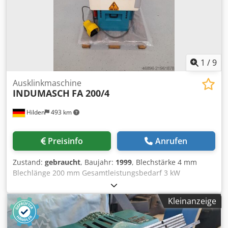
1
/
9
Ausklinkmaschine
INDUMASCH
FA 200/4
Hilden
493 km
Preisinfo
Anrufen
Zustand:
gebraucht
, Baujahr:
1999
, Blechstärke 4 mm
Blechlänge 200 mm Gesamtleistungsbedarf 3 kW
Chsdpfxey Tif Ao Afqsa Maschinengewicht ca. 550 kg
Raumbedarf ca. 1,0 x 0,8 x 1,0 m
Kleinanzeige