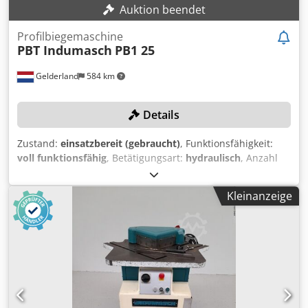
Auktion beendet
Profilbiegemaschine
PBT Indumasch
PB1 25
Gelderland
584 km
Details
Zustand:
einsatzbereit (gebraucht)
, Funktionsfähigkeit:
voll funktionsfähig
, Betätigungsart:
hydraulisch
, Anzahl
der Walzen:
3
, Wellendurchmesser:
105 mm
, Leergewicht:
1’000 kg
, TECHNISCHE DETAILS Leistung: 3,0 kW
Kleinanzeige
Wellendurchmesser: 105 mm Anzahl der Rollen: 3 Stk.
Anzahl angetriebener Walzen: 3 Stk. MASCHINEN-DETAILS
Ansteuerung: Konventionell Antrieb: Hydraulisch
Vertikal/Horizontal: Horizontal Abmessungen & Gewicht
Abmessungen (L x B x H): 1.400 x 900 x 1.300 mm
Leergewicht: 1.000 kg AUSSTATTUNG Cedpfx Ajzdd N
Njfqsha Zusätzliche Rollen