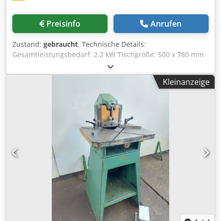
Preisinfo
Anrufen
Zustand:
gebraucht
, Technische Details:
Gesamtleistungsbedarf: 2,2 kW Tischgröße: 500 x 780 mm
Arbeitsbereich: 250 x 250 mm Höhe über Flur: 940 mm
Spannung: 380 V / Hz Maschinengewicht ca.: 0,642 t
Kleinanzeige
Abmessung Maschine ca. LxBxH: 1,0 x 1,3 x 1,2 m
HYDRAULISCHE AUSKLINKMASCHINE auf Tisch befinden
sich links und rechts 90° Linearskalen Länge 250mm
Anschlagleisten Länge 400mm; im Winkel verstellbar li/re
90°) Bedienung über Schalttaster und/oder
Hand-/Fußbedienung Cjdpfou Icq Tex Afqoha inkl.
Werkzeug 2x Ober- und Untermesser eingebaut
(Messerlänge 250mm) *