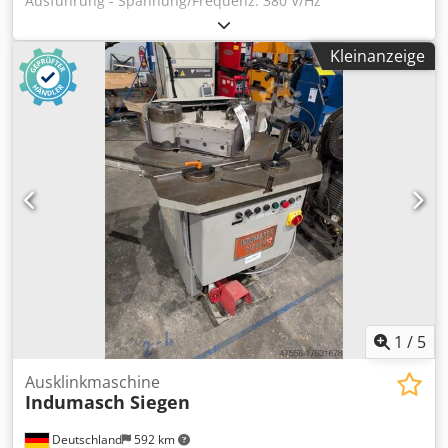
Ausführung - Spannung/Frequenz: 380 V/Hz
Gesamtleistungsbedarf: 1,1 kW Maschinengewicht ca.: 18
kg Abmessungen L x B x H: 0,32 x 0,50 x 0,25 m KANTEN
Kleinanzeige
ANFASFRÄSMASCHINE, Tischgerät Anwendung: anfasen,
entgraten Ausgestattet mit Fräskopf Ø 65mm mit
Hartmetalleinsätzen Motor Drehzahl 2780 U/min.
Werkstückaufnahme über Prisma 45°, mit 2 Auflagen lxb:
500 x 40mm, drehbar 15° - 45° Fräsfase-Breite max.
5,0mm, Winkel 15° - 45° * Chodpfxju Nggns Afqea
1
/
5
Ausklinkmaschine
Indumasch Siegen
Deutschland
592 km