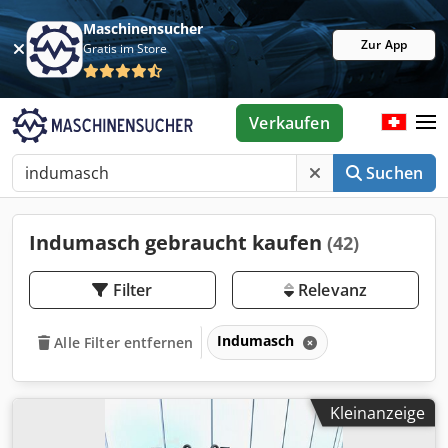
Maschinensucher
Zur App
Gratis im Store
Verkaufen
Suchen
Indumasch gebraucht kaufen
(42)
Filter
Relevanz
Indumasch
Alle Filter entfernen
Kleinanzeige