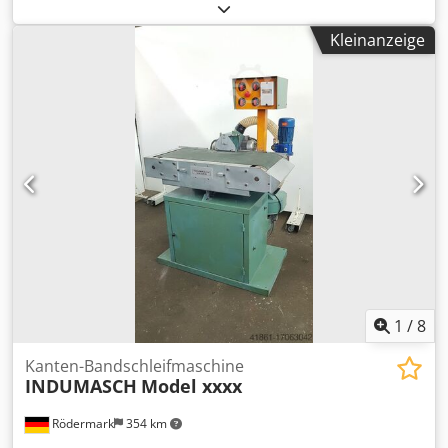
Technische Daten: Chedpfx Asx I Nc Rofqoa - Druckleistung
200 KN - max. Blechdicke 6 mm - max. Stanzdurchmesser
Kleinanzeige
90 mm - Hub 42 mm - Ausladung 400 mm - größte Hubzahl
200 H/min - Einbauhöhe mm - Antrieb 400 V / 3 kW -
Platzbedarf ca. B 1000 x H 1650 x T 1200 mm - Gewicht ca.
1400 kg - mit: - Anschlagtisch -
Stempelschnellwechselvorrichtung - Fusstaster; - Not-Aus-
Taster - div. Stempel + Matrizen Die Maschine kann am
Standort 63322 Rödermark nach Terminabsprache
besichtigt werden. Firma Erich Mieth: Tel. 06074-90877
Montag - Freitag: 9:00 - 12:00 Uhr und 14:00 - 17:00 Uhr
Der Preis ist inklusive 19% MwSt. Sie bekommen eine
Rechnung mit ausgewiesener Mehrwertsteuer. Verkauf
nur an gewerbliche Käufer. Zahlung per Überweisung vor
Abholung der Maschine.
1
/
8
Kanten-Bandschleifmaschine
INDUMASCH
Model xxxx
Rödermark
354 km