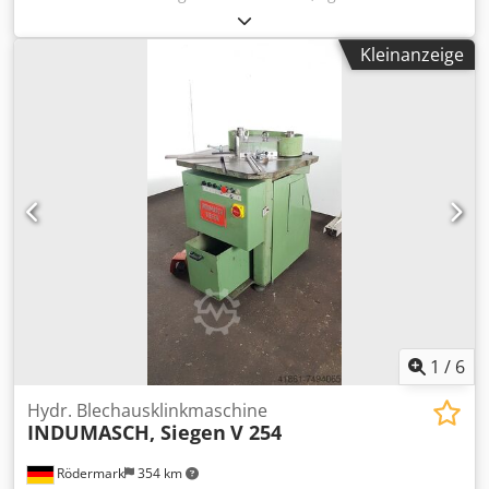
Technische Daten: - Schnittlänge bis 200 mm -
Schnittstärke - Stahl bis 6 mm - Edelstahl bis 4 mm -
Kleinanzeige
stufenlose Schnittwinkelverstellung 30 - 135 ° - Hubzahl 60
1/min Csdpjv Uytzofx Afqoha - Tischauflagefläche mit T-
Nuten 800 x 1000 mm - Tiefenanschläge mit Maßskala und
Winkelverstellung - Tischhöhe 860 mm - Antrieb 400 V / 2,2
kW - E. - Fußtaster - Platzbedarf ca. B 1000 x H 1650 x T
1700 mm - Gewicht ca. 1100 kg
1
/
6
Hydr. Blechausklinkmaschine
INDUMASCH, Siegen
V 254
Rödermark
354 km