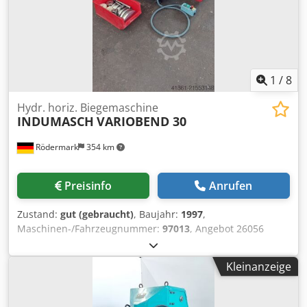
1
/
8
Hydr. horiz. Biegemaschine
INDUMASCH
VARIOBEND 30
Rödermark
354 km
Preisinfo
Anrufen
Zustand:
gut (gebraucht)
, Baujahr:
1997
,
Maschinen-/Fahrzeugnummer:
97013
, Angebot 26056
Technische Daten: - Druckleistung 30 t - Druckregulierung
stufenlos 0 - 25 t - Hublänge ca. 0 - 200 mm - max.
Kleinanzeige
Einbautiefe ca. 200 mm - Werkzeughöhe bis ca. 150 mm -
Biegeleistung z.B. : - Flacheisen ca. 150 x 15 mm -
Vierkanteisen ca. 30 x 30 mm - Positioniersteuerung