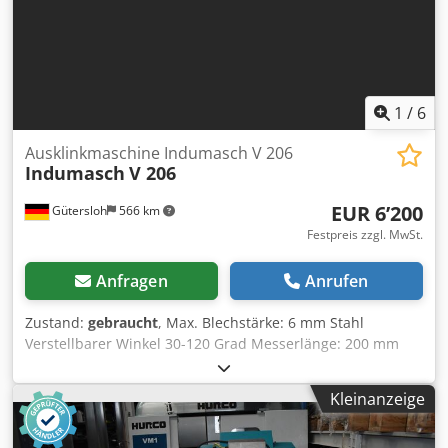
1
/
6
Ausklinkmaschine Indumasch V 206
Indumasch
V 206
EUR 6’200
Gütersloh
566 km
Festpreis zzgl. MwSt.
Anfragen
Anrufen
Zustand:
gebraucht
, Max. Blechstärke: 6 mm Stahl
Verstellbarer Winkel 30-120 Grad Messerlänge: 200 mm
Messer geschärft Gewicht: ca. 1.200 kg Chodpfxst D R Nns
Afqea
Kleinanzeige