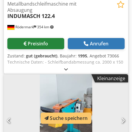
Metallbandschleifmaschine mit
Absaugung
INDUMASCH
122.4
Rödermark
354 km
Preisinfo
Anrufen
Zustand:
gut (gebraucht)
, Baujahr:
1995
, Angebot 73066
Technische Daten: - Schleifbandabmessung ca. 2000 x 150
mm - Flächenschleiföffnung ca. 560 x 150 mm -
Schleifbandgeschwindigkeit ca. 30 m/sek. - Kontaktscheibe
Kleinanzeige
B 150 / D 200 mm - Antriebsscheibe B 150 / D 200 mm
Cjdpfx Afow R Tcxoqsha - Antrieb 400 V / 3 kW -
Arbeitshöhe verstellbar - separate mot. Staubabsaugung -
Platzbedarf ca. B 750 x H 1050 x T 1500 mm - Platzbedarf
Abs. ca. B 750 x H 1250 x T 750 mm - Gewicht ca. 180 kg
Suche speichern