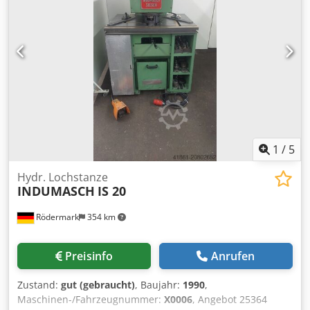
550 KN - mit Anschlagtisch - Ausladung 220 mm - locht in
Stahl bis 32 Ø in 12 mm - Koordinatentisch - manueller
Anschlag - E.-Fußtaster - Antrieb 400 V / 2,2 kW -
Platzbedarf ca. B 900 x H 1750 x T 1700 mm - Gewicht ca.
1200 kg
1
/
5
Hydr. Lochstanze
INDUMASCH
IS 20
Rödermark
354 km
Preisinfo
Anrufen
Zustand:
gut (gebraucht)
, Baujahr:
1990
,
Maschinen-/Fahrzeugnummer:
X0006
, Angebot 25364