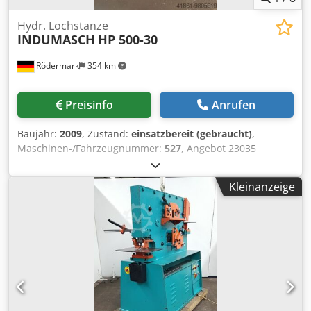
Hydr. Lochstanze
INDUMASCH
HP 500-30
Rödermark
354 km
Preisinfo
Anrufen
Baujahr:
2009
, Zustand:
einsatzbereit (gebraucht)
,
Maschinen-/Fahrzeugnummer:
527
, Angebot 23035
Technische Daten ca.: - Druckleistung 30 T. - max.
Blechdicke 10 mm - max. Stanzdurchmesser 105 mm -
Kleinanzeige
Stanzleistung - z.B. Stahlblech : 105 mm in 1,5 mm ; 45 mm
in 5 mm - z.B. VA – Blech : 90 mm in 1,5 mm ; 45 mm in 4
mm - Hub 7 - 70 mm - Ausladung 560 mm - größte Hubzahl
120 H/min - Einzelhub / Dauerhub - Antrieb 400 V / 4 kW -
Platzbedarf ca. B 8000 x H 1850 x T 1700 mm - Gewicht ca.
1900 kg Chodpfolnkc Usx Afqea - mit: - Anschlagtisch mit
Anschlägen - Fusstaster; - Not-Aus-Taster -
Stempelschnellwechselvorrichtung - diversen Aufnahmen
Stempel und Matrizen