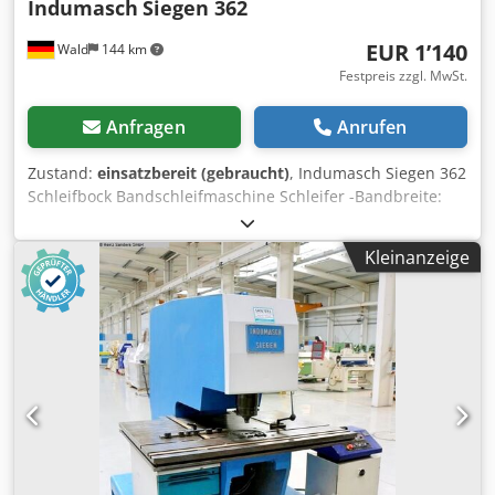
Indumasch
Siegen 362
EUR 1’140
Wald
144 km
Festpreis zzgl. MwSt.
Anfragen
Anrufen
Zustand:
einsatzbereit (gebraucht)
, Indumasch Siegen 362
Schleifbock Bandschleifmaschine Schleifer -Bandbreite:
150mm -Drehzahl: 1400 / 2800 U /min 220V / 380V -
Absaugung Sie können gerne zu einer Besichtigung
Kleinanzeige
vorbeikommen. Gerne können wir für Sie eine
Kostengünstige Spedition organisieren! Sie erhalten eine
ordentliche Rechnung. Chsdpfxoyyn A Hj Afqea Für
Ausländische Kunden kann auch eine Nettorechnung
erstellt werden. Vorraussetzung ist eine gültige
Ust.Indent.Nr. Zwischenverkauf vorbehalten. Besuchen Sie
unseren Shop und sehen Sie sich auch unsere weiteren
Angebote an. Angegebene Firmennamen und
Warenzeichen sind Eigentum Ihrer Inhaber und dienen
lediglich zur Identifikation und Beschreibung der Produkte.