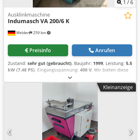
Bedienungsanleitung
1
/
6
Ausklinkmaschine
Indumasch
VA 200/6 K
Welden
259 km
Preisinfo
Anrufen
Zustand:
sehr gut (gebraucht)
, Baujahr:
1999
, Leistung:
5.5
kW (7.48 PS)
, Eingangsspannung:
400 V
, Wir bieten diese
sehr gut erhaltene Indumasch VA 200/6 K
Ausklinkmaschine, Baujahr 1999, an. Nennspannung: 400
Kleinanzeige
V Cedpfx Afjyrytmjqeha Wenn Sie Rückfragen haben oder
mehr Informationen benötigen, schreiben Sie uns gerne
eine Nachricht oder rufen uns an.