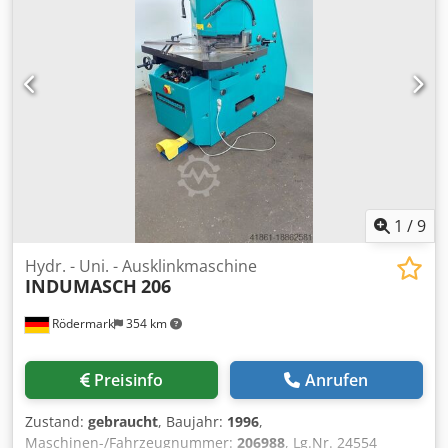
SIEMENS OP 5 – A2 - Antrieb 400 V / 4,0 kW - Platzbedarf
ca. B 1400 x H 1100 x T 700 mm Codpfx Afoyv D U Rsqjha -
Gewicht ca. 900 kg - Biegebalken - div.
Rundbiegewerkzeuge
1
/
9
Hydr. - Uni. - Ausklinkmaschine
INDUMASCH
206
Rödermark
354 km
Preisinfo
Anrufen
Zustand:
gebraucht
, Baujahr:
1996
,
Maschinen-/Fahrzeugnummer:
206988
, Lg.Nr. 24554