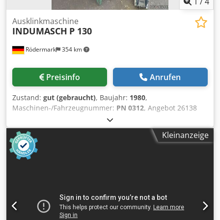
1
/
4
Ausklinkmaschine
INDUMASCH
P 130
Rödermark
354 km
Preisinfo
Anrufen
Zustand:
gut (gebraucht)
, Baujahr:
1980
,
Maschinen-/Fahrzeugnummer:
PN 0312
, Angebot 26138
Technische Daten: - 90° Schneidkopf pneumatisch betätigt
- Schnittstärke - Normalstahl bis 2 mm - Edelstahl bis 1,5
Kleinanzeige
mm - Aluminium bis 3 Chedpfx Afoy U Hv Ujqsa -
Messerlänge 130 mm - Tischgröße B 600 x T 380 mm -
Arbeitshöhe 940 mm - Fußtaster - Druckluftbedarf 6 - 8 bar
- Platzbedarf ca. B 600 x H 1250 x T 850 mm - Gewicht ca.
180 kg