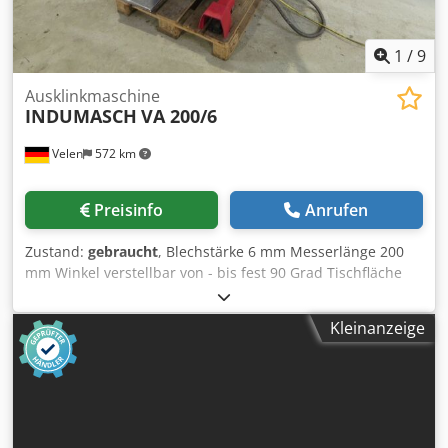
1
/
9
Ausklinkmaschine
INDUMASCH
VA 200/6
Velen
572 km
Preisinfo
Anrufen
Zustand:
gebraucht
, Blechstärke 6 mm Messerlänge 200
mm Winkel verstellbar von - bis fest 90 Grad Tischfläche
750 x 500 mm Chsdozkbmwspfx Afqja
Gesamtleistungsbedarf 3,0 kW Maschinengewicht ca. 0,62
Kleinanzeige
t Abmessungen L x B x H 1,2 x 0,8 x 1,2 m
Ausklinkmaschine - Fußschalter - Not-Aus - Dokumentation