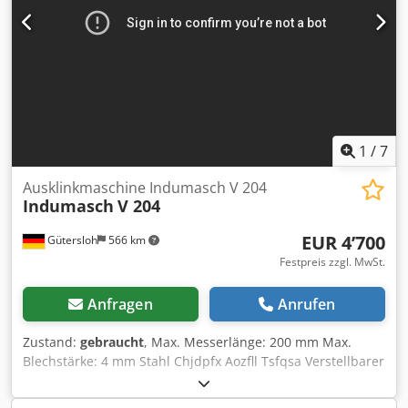
1
/
7
Ausklinkmaschine Indumasch V 204
Indumasch
V 204
EUR 4’700
Gütersloh
566 km
Festpreis zzgl. MwSt.
Anfragen
Anrufen
Zustand:
gebraucht
, Max. Messerlänge: 200 mm Max.
Blechstärke: 4 mm Stahl Chjdpfx Aozfll Tsfqsa Verstellbarer
Winkel zwischen 30° und 135° Zwischen Hand- und
Fußbedienung wählbar Gewicht: ca. 1000 kg