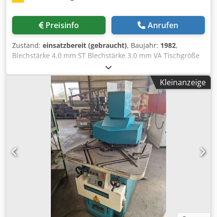
Werkzeugsystem zum Stanzen – Übersichtlicher
Arbeitstisch – Druckleistung 20 t Csdpfx Asx Dtrfofqsha –
Preisinfo
Anrufen
Ausladung 300 mm – Stanzdurchmesser max. 90 mm
Indumasch_Ausklinkmaschinen Prospekt
Zustand:
einsatzbereit (gebraucht)
, Baujahr:
1982
,
Blechstärke 4.0 mm ST Blechstärke 3.0 mm VA Tischgröße
1200 x 780 mm Messerlänge 200 x 200 mm Hubzahlen pro
Minute ca. 60 Hub/min Winkel verstellbar von - bis 30 - 120
Kleinanzeige
Grad Motorleistung 4.0 kW Maschinengewicht ca. 1200 kg
Raumbedarf ca. 1700 x 1000 x 1500 mm * Maschine mit 1x
neuen Satz Ausklinkmesser (!!) * verbaut in 2026
Chjdpexaaiiofx Afqoa * ca. Anschaffungskosten 1.000 Euro
Ausstattung: - elektro-hydraulische Ausklinkmaschine, mit
Winkelverstellung * Winkelverstellung per Handräder -
vorderes Bedienfeld - Plexiglas-Schutz für bessere
Transparenz - gehärtete Messer auch zum Schneiden von
Edelstahl - gehobelte Tischoberfläche * um ein ‘Verkanten’
oder ‘Wegrutschen’ der Blechtafel zu vermeiden - 2x
Absteckanschläge * mit beweglichen und
auswechselbaren Anschlagleisten - seitlicher
Schnittgutauswurf - freibeweglicher Fußschalter -