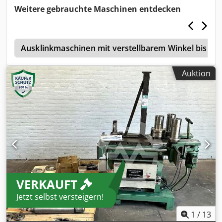
Weitere gebrauchte Maschinen entdecken
e
Ausklinkmaschinen mit verstellbarem Winkel bis 4
Auktion
VERKAUFT
Jetzt selbst versteigern!
1
/
13