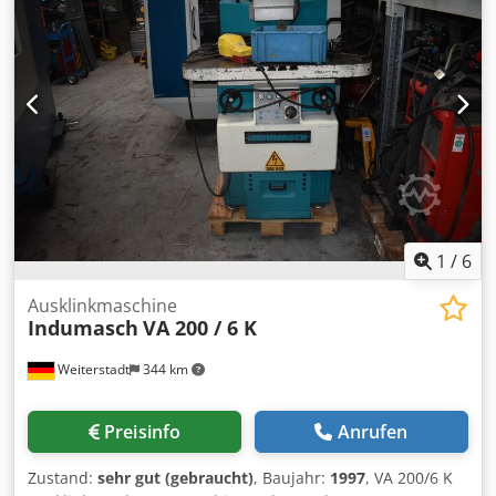
1
/
6
Ausklinkmaschine
Indumasch
VA 200 / 6 K
Weiterstadt
344 km
Preisinfo
Anrufen
Zustand:
sehr gut (gebraucht)
, Baujahr:
1997
, VA 200/6 K