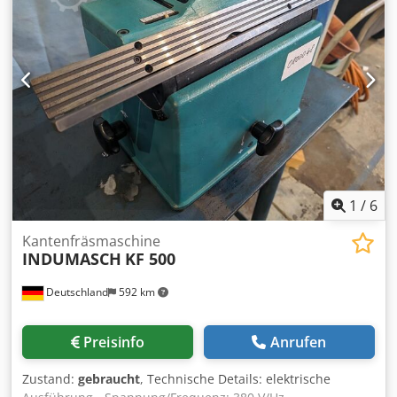
1
/
6
Kantenfräsmaschine
INDUMASCH
KF 500
Deutschland
592 km
Preisinfo
Anrufen
Zustand:
gebraucht
, Technische Details: elektrische