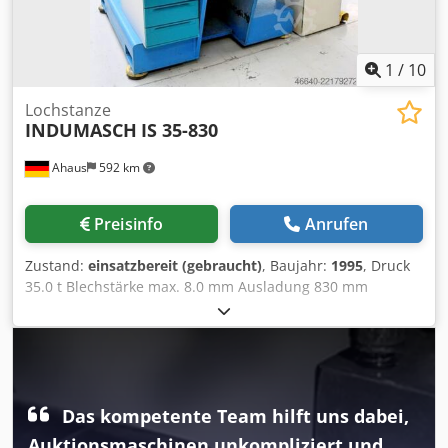
Abweichungen von technischen Daten sowie Irrtümer in
der Beschreibung des Artikels können passieren und
bleiben vorbehalten.
1
/
10
Lochstanze
INDUMASCH
IS 35-830
Ahaus
592 km
Preisinfo
Anrufen
Zustand:
einsatzbereit (gebraucht)
, Baujahr:
1995
, Druck
35.0 t Blechstärke max. 8.0 mm Ausladung 830 mm
Stempeldurchmesser max. 105 mm Tisch: 1500 x 1200 mm
Arbeitshöhe 920 mm Stempelhub ca. 90.0 mm Hubzahlen
pro Minute ca. 200 Druckleistung 220 bar Ölinhalt 80.0 l
Gesamtleistungsbedarf 4.0 kW Maschinengewicht ca. 3200
kg Abmessung L-B-H 1600 x 1800 x 1800 mm Die
hydraulische Stanzmaschine IS 35 ist speziell für die
Das kompetente Team hilft uns dabei,
Bearbeitung von Blech- und Profilteilen optimiert worden.
Auktionsmaschinen unkompliziert und