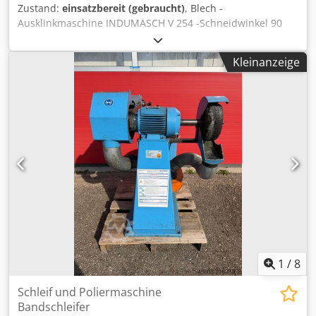
Zustand:
einsatzbereit (gebraucht)
, Blech -
Ausklinkmaschine INDUMASCH V 254 -Schneidwinkel 90
Grad -Schnittlänge 250mm -Max. Blechdicke 4mm / Stahl
St 37 -Max. Blechdicke 3mm / Edelstahl -Max . Blechdicke
Kleinanzeige
5mm / Aluminium -Hubzahl ca. 55 Hübe / Minute -
Tischgröße 800x800mm -Anschläge / Längen &
Winkelanschläge stufenlos einstellbar -Antrieb Hydraulisch
-Motorleistung 4 Kw -Bedienung Fußschalter & Taster -
Arbeitshöhe ca.950mm -Maschinenfüße Abmessungen:
LxBxH 0,9x0,9x1,2 Meter / Gewicht 700Kg Cjdezl Aldjpfx
Afqjha Irrtümer / Eingabefehler vorbefhalten -
1
/
8
Schleif und Poliermaschine
Bandschleifer