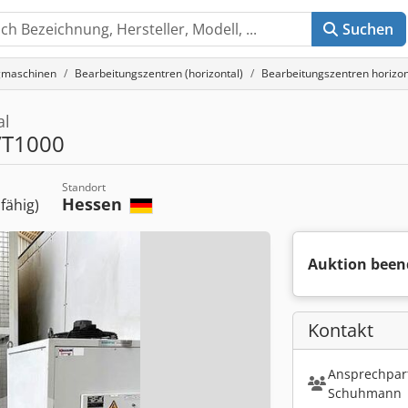
Suchen
gmaschinen
Bearbeitungszentren (horizontal)
Bearbeitungszentren horiz
al
T1000
Standort
Hessen
sfähig)
Auktion been
Kontakt
Ansprechpart
Schuhmann