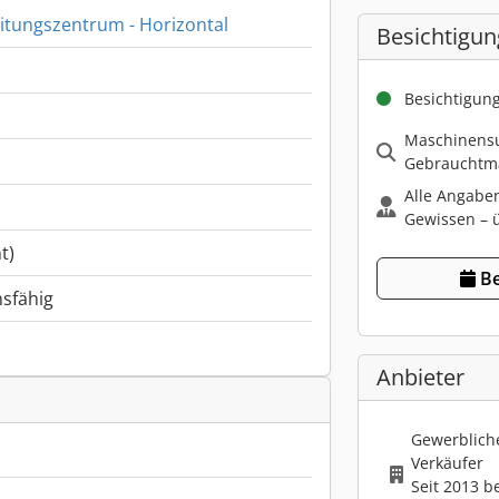
itungszentrum - Horizontal
Besichtigun
Besichtigun
Maschinensu
Gebrauchtma
Alle Angabe
Gewissen – ü
t)
Be
nsfähig
Anbieter
Gewerbliche
Verkäufer
Seit 2013 b