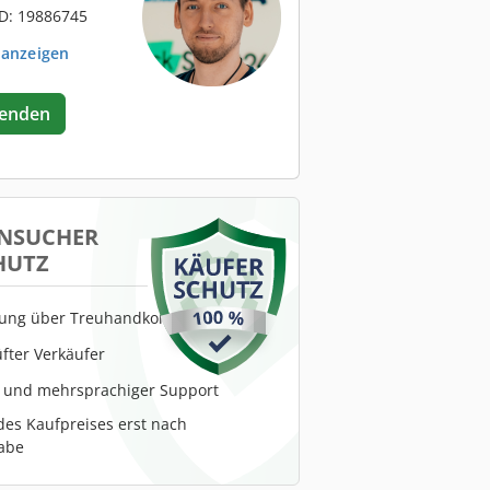
D: 19886745
 anzeigen
senden
NSUCHER
HUTZ
lung über Treuhandkonto
fter Verkäufer
r und mehrsprachiger Support
es Kaufpreises erst nach
abe