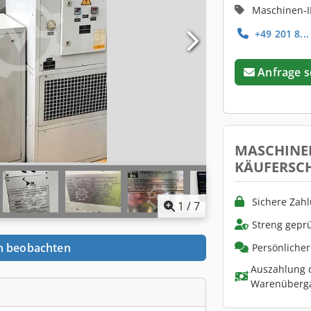
Maschinen-I
+49 201 8...
Anfrage 
MASCHINE
KÄUFERSC
Sichere Zah
1
/
7
Streng geprü
n beobachten
Persönliche
Auszahlung d
Warenüberg