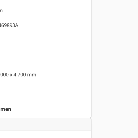
in
N69893A
.000 x 4.700 mm
ahmen