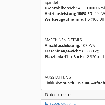
Spindel
Drehzahlbereich:
4 – 10.000 U/m
Antriebsleistung 100% ED:
40 kW
Werkzeugaufnahme:
HSK100 DI
MASCHINEN-DETAILS
Anschlussleistung:
107 kVA
Maschinengewicht:
63.000 kg
Platzbedarf L x B x H:
12.320 x 11
AUSSTATTUNG
- inklusive
50 Stk. HSK100 Aufn
Dokumente
19886745-01.pdf