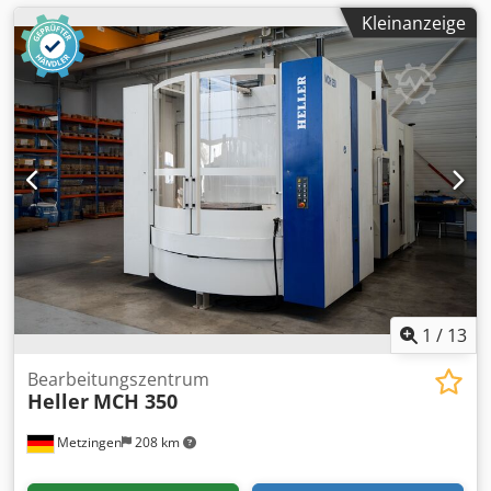
Kleinanzeige
1
/
13
Bearbeitungszentrum
Heller
MCH 350
Metzingen
208 km