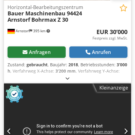
Horizontal-Bearbeitungszentrum
Bauer Maschinenbau 94424
Arnstorf
Bohrmax Z 30
EUR 30’000
Arnstorf
395 km
Festpreis zzgl. MwSt.
Anfragen
Anrufen
Zustand:
gebraucht
, Baujahr:
2018
, Betriebsstunden:
3’000
h
, Verfahrweg X-Achse:
3’200 mm
, Verfahrweg Y-Achse:
620 mm
, Verfahrweg Z-Achse:
600 mm
, Eilgang X-Achse:
20 m/min
, Eilgang Y-Achse:
6 m/min
, Eilgang Z-Achse:
6
Kleinanzeige
m/min
, Tischlänge:
3’000 mm
, Spindeldrehzahl (min.):
4’000 U/min
, Leistung des Spindelmotors:
7’500 W
, Anzahl
der Steckplätze im Werkzeugmagazin:
10
, Ausstattung:
Drehzahl stufenlos einstellbar
, CNC Bohr/Fräsmaschine
keine CNC Kenntnisse erforderlich, extrem einfach
Bedienung Chjdszqvbpjpfx Ag Ioa Werkzeugaufnahme Laip
Kühlmittelanlage automatischer Werkzeugwechsler für 10
Werkzeuge automatische Werkzeuglängenvermessung