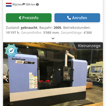
Wijchen
584 km
äußere Schwallwasserkühlung Inhalt: ca. 400 Liter, mit
Reinwasserpumpe, ND-Kreis, ca. 40 1/min bei ca. 5 bar
und Spüldüsen an der Z-Achse und/oder der Spindel -
Preisinfo
Anrufen
vollständige Sicherheitsverhausung - Innenauskleidung
Edelstahl - Arbeitsraumbeleuchtung - manuelle Beladetür
Zustand:
gebraucht
, Baujahr:
2005
, Betriebsstunden:
zum Arbeitsraum mit Polycarbonat-Sicherheitsscheibe mit
10’197 h
, Gesamthöhe:
3’080 mm
, Gesamtlänge:
4’300
Glasvorsatzscheibe - seitliches Sichtfenster zum
mm
, Gesamtbreite:
3’250 mm
, Farbe: Weiß Leergewicht:
Arbeitsraum mit Polycarbonat- Sicherheitsscheibe mit
7.000 kg Preis: Auf Anfrage - Baujahr: 2005 -
Glasvorsatzscheibe - Wartungsbereich frei zugänglich -
Kleinanzeige
Dokumentation verfügbar: Nein - CE-Kennzeichnung
Hohlschaftkegel HSK 100 - Werkzeug spannen über
vorhanden: Ja - CE-Zertifikat vorhanden: Nein -
Federn, Werkzeug lösen hydraulisch -
Seriennummer: - Betriebsstunden: 10197 - Ansteuerung:
Werkzeugspannkontrolle - Konusreinigung - inkl.
CNC - Horizontal/Vertikal: Horizontal - Steuerungssystem-
Spindelorientierung Maschine kann nach Abstimmung
Marke: Fanuc - Steuerungssystem-Typ: 18i-MB - Leistung
unter Strom besichtigt werden.
[kW]: 38.4 - Anzahl Achsen [Stk.]: 4 - X-Achse Verfahrweg
[mm]: 1300 - Y-Achse Verfahrweg [mm]: 710 - Z-Achse
Verfahrweg [mm]: 710 - B-Achsenrotation [°]: 360 -
Tischlänge [mm]: 1500 - Tischbreite [mm]: 660 -
Werkzeugaufnahme: ISO40 - Max. Spindeldrehzahl [rpm]:
10000 - Optionen: Externe Kühlung, Späneförderer,
Werkzeugmagazin - └ Werkzeugmagazin [Stk.]: 32 Chedpfx