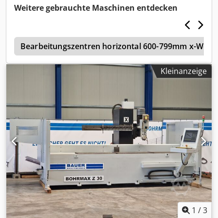
Steuerung Siemens 840 C Verfahrwege: X 1800 mm Y 1000
Weitere gebrauchte Maschinen entdecken
mm Chsdpfx Agjzmy Tnj Iea Z 1200 mm
z
Bearbeitungszentren horizontal 600-799mm x-Weg
Kleinanzeige
1
/
3