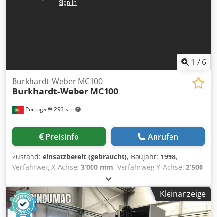
Datenimport DXF Elektronisches Handrad Lichtschranke
auf der Bedienerseite Spindelmotor 7,5 kW
Spindeldrehzahl 200-2000 UPM Touchscreen 21,5 "
Werksüberprüft
1
/
6
Burkhardt-Weber MC100
Burkhardt-Weber
MC100
Portugal
293 km
Preisinfo
Anrufen
Zustand:
einsatzbereit (gebraucht)
, Baujahr:
1998
,
Verfahrweg X-Achse:
3’000 mm
, Verfahrweg Y-Achse:
2’500
mm
, Verfahrweg Z-Achse:
1’500 mm
, Tischbelastung:
20’000 kg
, Spindeldrehzahl (max.):
3’500 U/min
, Anzahl
Kleinanzeige
der Achsen:
3
, Diese 4-Achsen-Maschine vom Typ
Burkhardt-Weber MC100 wurde 1998 hergestellt. Sie