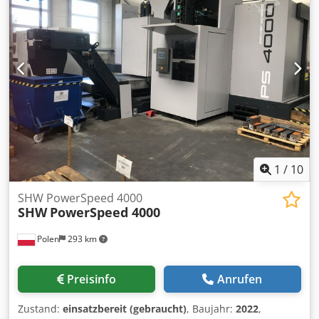
verfügt über einen Arbeitsbereich mit einem Verfahrweg
von 3.000 mm in der X-Achse, 2.500 mm in der Y-Achse
und 1.500 mm in der Z-Achse. Die Maschine hat eine
maximale Tischbelastbarkeit von 20.000 kg und eine
Spindeldrehzahl von 3.500 U/min. Wenn Sie auf der Suche
nach hochwertigen Fräsleistungen sind, sollten Sie das von
uns zum Verkauf angebotene horizontale
Bearbeitungszentrum Burkhardt-Weber MC100 in Betracht
ziehen. Kontaktieren Sie uns für weitere Details. • B-Achse
(NC-Drehtisch): stufenlos um 360° • Werkzeugausstattung:
Konfiguration mit hohem Drehmoment für großflächiges
Fräsen • Zusätzliche Hinweise: Cedpfxjzg Il Es Ag Ioha •
1
/
10
2008 nachgerüstet Technical Specification Taper Size BT 50
SHW PowerSpeed 4000
SHW
PowerSpeed 4000
Polen
293 km
Preisinfo
Anrufen
Zustand:
einsatzbereit (gebraucht)
, Baujahr:
2022
,