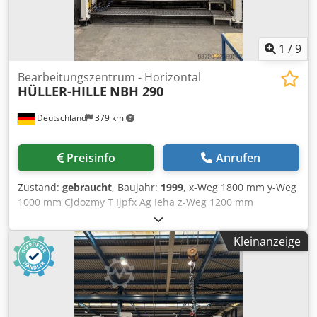
Maschine wird ohne Werkzeughalter, Werkzeuge und
Spannmittel verkauft.
1
/
9
Bearbeitungszentrum - Horizontal
HÜLLER-HILLE
NBH 290
Deutschland
379 km
Preisinfo
Anrufen
Zustand:
gebraucht
, Baujahr:
1999
, x-Weg 1800 mm y-Weg
1000 mm Cjdozmy T Ijpfx Ag Ieha z-Weg 1200 mm
Steuerung Siemens 840 C Gesamtleistungsbedarf 20 kW
CNC Horizontal Bearbeitungszentrum Hüller - Hille NBH
Kleinanzeige
290 Baujahr 1999 Steuerung Siemens 840 C Verfahrwege: X
1800 mm Y 1000 mm Z 1200 mm Crash / beschädigter Tür
!!! Die Geometrie ist bei Neuinbetriebnahme zu
korrigieren.