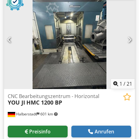
Achse: 1.200 mm B-Achse: 0,001° Eilgang: (X/Y/Z): 50
m/min. Drehzahlbereich: 10.000 1/min. Antriebsleistung:
30 / 25 kW Werkzeugaufnahme: BT 50 Werkzeugwechsler
Werkzeugplätze: 140 Chsdpfx Agszizd Ho Isa
Palettensystem Anzahl der Paletten: 2 Palettengröße: 800 x
800 mm Maschinengewicht: 32.000 kg Platzbedarf (LxWxH):
9,200 x 4,900 x 3,920 m Ausstattungsmerkmale
Innenkühlung (IKZ): bar Späneförderer Hochdruckpumpen
1
/
21
CNC Bearbeitungszentrum - Horizontal
YOU JI
HMC 1200 BP
Halberstadt
601 km
Preisinfo
Anrufen