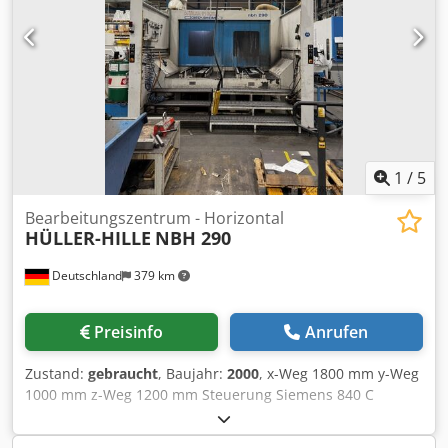
1
/
5
Bearbeitungszentrum - Horizontal
HÜLLER-HILLE
NBH 290
Deutschland
379 km
Preisinfo
Anrufen
Zustand:
gebraucht
, Baujahr:
2000
, x-Weg 1800 mm y-Weg
1000 mm z-Weg 1200 mm Steuerung Siemens 840 C
Gesamtleistungsbedarf 20 kW CNC Horizontal
Bearbeitungszentrum Hüller - Hille NBH 290 Baujahr 2000