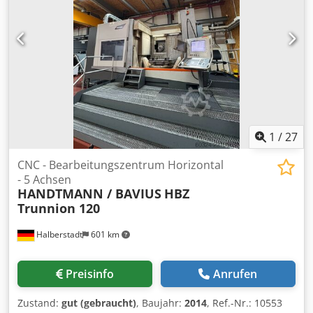
Tischlänge: 1.500 mm Tischbreite: 660 mm
Werkzeugaufnahme: ISO40 Max. Spindeldrehzahl: 10.000
U/min Chedpjzdfgpsfx Ag Ija MASCHINEN-DETAILS
Steuerung: Fanuc 18i-MB Leistung: 38,4 kW Abmessungen
& Gewicht Abmessungen (L x B x H): 4.300 x 3.250 x 3.080
mm Transportgewicht: 7.000 kg Transportpakete: 4
Betriebsstunden: 10.197 h AUSSTATTUNG Externe Kühlung
Späneförderer Werkzeugmagazin mit 32 Plätzen CE-
Kennzeichnung
1
/
27
CNC - Bearbeitungszentrum Horizontal
- 5 Achsen
HANDTMANN / BAVIUS
HBZ
Trunnion 120
Halberstadt
601 km
Preisinfo
Anrufen
Zustand:
gut (gebraucht)
, Baujahr:
2014
, Ref.-Nr.: 10553