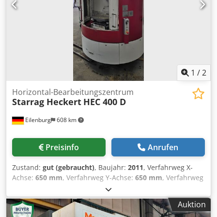
Positionierung der Spannvorrichtungen
1
/
2
Horizontal-Bearbeitungszentrum
Starrag Heckert
HEC 400 D
Eilenburg
608 km
Preisinfo
Anrufen
Zustand:
gut (gebraucht)
, Baujahr:
2011
, Verfahrweg X-
Achse:
650 mm
, Verfahrweg Y-Achse:
650 mm
, Verfahrweg
Z-Achse:
680 mm
, Tischbelastung:
500 kg
,
Werkzeugaufnahme HSK 63 Drehspindel 85 Cedszi U N
Auktion
Aopfx Ag Ijha Spindeldrehzahlen 20.000 U/min