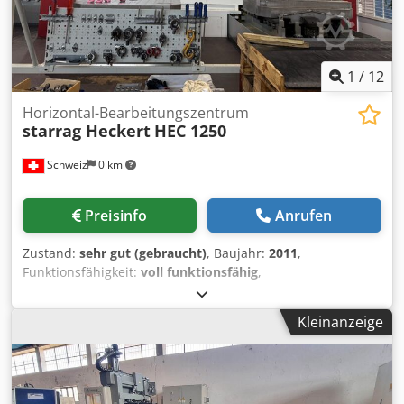
1
/
12
Horizontal-Bearbeitungszentrum
starrag Heckert
HEC 1250
Schweiz
0 km
Preisinfo
Anrufen
Zustand:
sehr gut (gebraucht)
, Baujahr:
2011
,
Funktionsfähigkeit:
voll funktionsfähig
,
Werkstückaufnahme & Tisch: • Paletten nach DIN 55201,
max. Belademasse 5.000 kg • Kippmoment: 50.000 Nm
Kleinanzeige
Cedpeyzr Ayefx Ag Ijha • Drehtisch: 10 U/min, Auflösung
0,001°, Tangentialmoment (geklemmt): 25.000 Nm
Paletten- & Werkzeugwechsel: • Automatischer
Palettenwechsler für 3 Paletten, Wechselzeit 47 s •