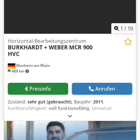
Werkzeuggewicht:max. 8 kg (max. Magazinbelastung 100
kg Werkzeugwechselzeit:ca. 1,5 s (abhängig von der
Steuerung
1
/
10
Horizontal-Bearbeitungszentrum
BURKHARDT + WEBER
MCR 900
HVC
Monheim am Rhein
488 km
Preisinfo
Anrufen
Zustand:
sehr gut (gebraucht)
, Baujahr:
2011
,
Funktionsfähigkeit:
voll funktionsfähig
, Universal
Bearbeitungszentrum 5-Achsen simultan Damaliger
Anschaffungspreis EUR 1.295.000,- Technische Details x-
Weg 1600 mm y-Weg 1250 mm z-Weg 1600 mm B-Achse
(Tisch) 360.000 x 0,001° deg Kopf schwenkbar +/- (HV)