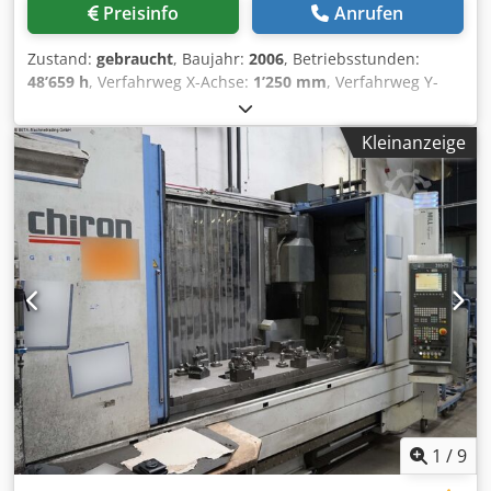
Preisinfo
Anrufen
Zustand:
gebraucht
, Baujahr:
2006
, Betriebsstunden:
48’659 h
, Verfahrweg X-Achse:
1’250 mm
, Verfahrweg Y-
Achse:
1’000 mm
, Verfahrweg Z-Achse:
1’000 mm
,
Steuerungshersteller:
Siemens
, Steuerung: Siemens 840D
Kleinanzeige
PL Spindel: 7.000 rpm (43 kW/ 822 Nm)
Werkzeugspannsystem: HSK 100 Magazin & Plätze: Regal
234 Plätze / Kette 50 Plätze Rundtisch: 360.000° X 0,001°
Kühlmittelanlage: KNOLL, VRF 250, IKZ 50 bar,
(Arbeitsraumspülung) Arbeitsbereich XYZ (mm): 1250 /
1000 / 1000 Palettengröße (mm): 800 X 800
Werkstückspannung: mechanisch Zusatzoptionen: Infrarot-
Empfänger f. Meßtaster (BLUM);
Mehrspindelkopfaufnahme; schnelle Bohrerbruchkontrolle
(SBBK); Codechip WZ; Laufzeit- und Mengenerfassung;
IPM; Scheibenabblaseinrichtung für Bedientüre; Chedpfx
Aeug T E Ajg Ija Ausweichstrategie; Werkzeugplanung mit
MCIS TDI
1
/
9