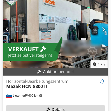
Kettenmagazin: 60 Plätze Tischgröße: 400 x 500 mm
Tischbelastung 500 kg Späneförderer Palettenwechsler KS-
Filternalage KS Hochdruck durch Spindel
VERKAUFT
Jetzt selbst versteigern!
1
/
7
Auktion beendet
Horizontal-Bearbeitungszentrum
Mazak
HCN 8800 II
Ljutomer
609 km
Details