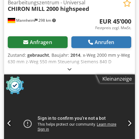
Bearbeitungszentrum - Universal
CHIRON
MILL 2000 highspeed
EUR 45’000
Mannheim
298 km
Festpreis zzgl. MwSt.
Anfragen
Anrufen
Zustand:
gebraucht
, Baujahr:
2014
, x-Weg 2000 mm y-Weg
630 mm z-Weg 550 mm Steuerung Siemens 840 D
Gesamtleistungsbedarf 7,5 - 22,5 kW Maschinengewicht
ca. 10,5 t Maximale Tischbelastung: 1.000 kg / m
Kleinanzeige
Tischlänge Bewegungsbereich: X-Achse: 2000 mm Y-Achse:
630 mm Z-Achse: 550 mm Drehzahlbereich bis: 12.000
min-1 Maximaler Drehmomentbereich: 140 Nm Codpfx
Ajyan Rcog Ijha Bohrleistung:durchschnittlich 42 mm (mit
Wendeplattenbohrer) Fräsleistung: 600 cm³/min
Werkzeugplätze: 24 Werkzeugaufnahme: HSK A 63 DIN
69893 Werkzeugdurchmesser:max. 75 mm
Werkzeugdurchmesser mit: freien Nachbarplätzen: max.
160 mm Werkzeuglänge:max. 320 mm