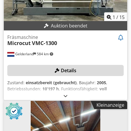
1
/
15
Auktion beendet
Fräsmaschine
Microcut
VMC-1300
Gelderland
584 km
Details
Zustand:
einsatzbereit (gebraucht)
, Baujahr:
2005
,
Betriebsstunden:
10’197 h
, Funktionsfähigkeit:
voll
funktionsfähig
, Verfahrweg X-Achse:
1’300 mm
,
Verfahrweg Y-Achse:
710 mm
, Verfahrweg Z-Achse:
710
Kleinanzeige
mm
, Steuerungsmodell:
Fanuc 18i-MB
, Spindeldrehzahl
(max.):
10’000 U/min
, TECHNISCHE DETAILS Anzahl Achsen:
4 Verfahrweg X-Achse: 1.300 mm Verfahrweg Y-Achse: 710
mm Verfahrweg Z-Achse: 710 mm B-Achsenrotation: 360°