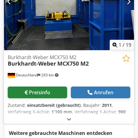
Achse Glasmaßstäbe in allen Achsen Laser-
Werkzeugvermessung Werkstück-Messtaster RENISHAW
IKZ 40 Bar Spritzschutzverkleidung Djdpszqy I Hefx Ag
Sswa Hochdruckspülung Arbeitsraumleuchte 3826ä
1
/
19
Burkhardt-Weber MCX750 M2
Burkhardt-Weber
MCX750 M2
Deutschland
293 km
Preisinfo
Anrufen
Zustand:
einsatzbereit (gebraucht)
, Baujahr:
2011
,
Verfahrweg X-Achse:
1’100 mm
, Verfahrweg Y-Achse:
900
mm
, Verfahrweg Z-Achse:
1’250 mm
,
Steuerungshersteller:
SIEMENS
, Steuerungsmodell:
840D
,
Gesamthöhe:
4’000 mm
, Gesamtbreite:
6’000 mm
,
Weitere gebrauchte Maschinen entdecken
Tischbelastung:
1’500 kg
, Spindeldrehzahl (max.):
5’500