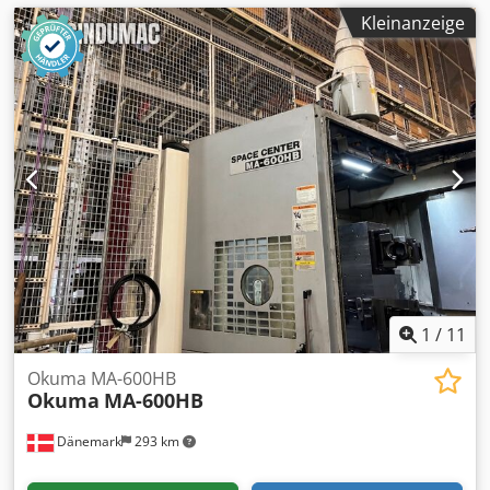
Kleinanzeige
1
/
11
Okuma MA-600HB
Okuma
MA-600HB
Dänemark
293 km