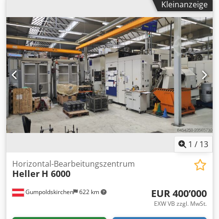
Kleinanzeige
Izjpfx Ag Ssa Serien-Nr.: NS2XXX X-Weg: 1000 mm Y-Weg:
800 mm Z-Weg: 850 mm B-Achse: 360 ° Max.
Werkstückgewicht: 800 kg Max. Werkzeuggewicht: 27 kg
Max. Werkzeuglänge: 545 mm Max.
Werkzeugdurchmesser: Ø 120 mm Max. Werkstückgröße
lxbxh: Ø 1000 x 1000 mm Werkzeugaufnahme: BT - 50
Werkzeugmagazin mit: 60 Stk./pcs. Spindeldrehzahl: 6000
U/min Maschinenlänge: 7000 mm Maschinenbreite: 3500
mm Maschinengewicht ca.: 20,1 t Zusatzinformationen: -
Ausgestattet mit IKZ und Späneförderer - NC - Drehtisch
360.000 * 0,001° Maschine kann nach Abstimmung unter
Strom besichtigt werden.
1
/
13
Horizontal-Bearbeitungszentrum
Heller
H 6000
EUR 400’000
Gumpoldskirchen
622 km
EXW VB zzgl. MwSt.