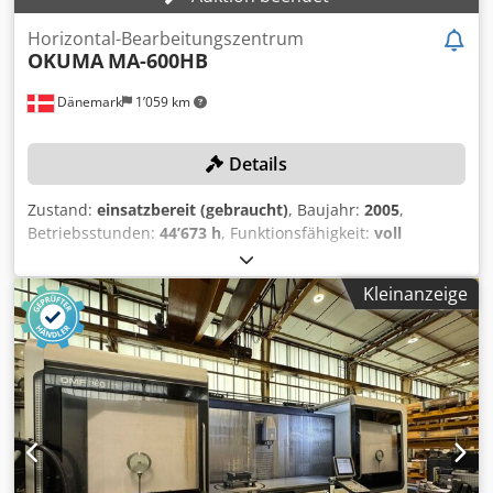
Horizontal-Bearbeitungszentrum
OKUMA
MA-600HB
Dänemark
1’059 km
Details
Zustand:
einsatzbereit (gebraucht)
, Baujahr:
2005
,
Betriebsstunden:
44’673 h
, Funktionsfähigkeit:
voll
funktionsfähig
, Verfahrweg X-Achse:
1’000 mm
,
Verfahrweg Y-Achse:
900 mm
, Verfahrweg Z-Achse:
900
Kleinanzeige
mm
, Steuerungsmodell:
OSP-E100M
, Spindeldrehzahl
(max.):
12’000 U/min
, Anzahl der Steckplätze im
Werkzeugmagazin:
320
, Kein Mindestpreis - garantierter
Verkauf zum höchsten Gebot! TECHNISCHE DETAILS
Verfahrweg X-Achse: 1.000 mm Verfahrweg Y-Achse: 900
mm Verfahrweg Z-Achse: 900 mm Spindeldrehzahl: 12.000
U/min Werkzeugaufnahme: BT50 Dwjdpfxezlg U As Ag Sja
Werkzeugplätze: 320 Werkzeugplätze für 600-mm-
Werkzeuge: 80 Teilgenauigkeit: 0,001° MASCHINEN-