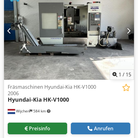
Getriebestufen: 2 Antriebsleistung: 100/40% - 32/44KW kW
Drehmoment: 100/40% - 827/1.241Nm Nm
Werkzeugaufnahme: HSK 100 Werkzeugplätze: 270 Anzahl
der Paletten: 2 Palettengröße: 800 x 800 mm B-Achse:
0,001° Ausstattungsmerkmale Elektronisches Handrad
Betriebsart: 4 Ölnebelabsaugung Innenkühlung (IKZ): 40
bar Papierbandfilter Messtaster: Renishaw OMP 60
Spänespülpistole
1
/
15
Fräsmaschinen Hyundai-Kia HK-V1000
2006
Hyundai-Kia
HK-V1000
Wijchen
584 km
Preisinfo
Anrufen