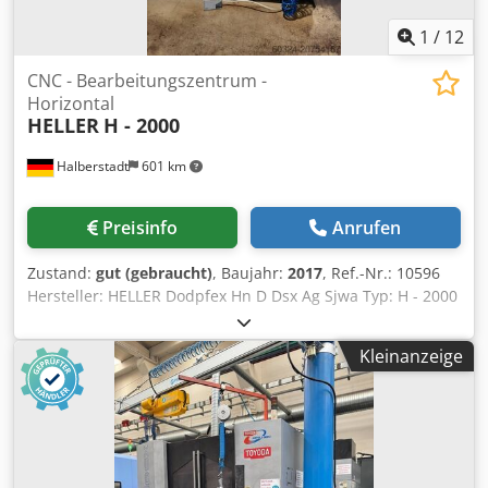
1
/
12
CNC - Bearbeitungszentrum -
Horizontal
HELLER
H - 2000
Halberstadt
601 km
Preisinfo
Anrufen
Zustand:
gut (gebraucht)
, Baujahr:
2017
, Ref.-Nr.: 10596
Hersteller: HELLER Dodpfex Hn D Dsx Ag Sjwa Typ: H - 2000
Baujahr: 2017 Steuerungsart: CNC-Steuerung Steuerung:
Siemens 840 D Lagerort: Halberstadt Ursprungsland:
Kleinanzeige
Germany Maschinen-Nr.: 56XXX X-Weg: 630 mm Y-Weg:
630 mm Z-Weg: 630 mm B-Achse: 0,001 ° Tischbelastung:
500 kg Max. Werkzeuglänge: 350 mm Max.
Werkzeugdurchmesser: 160 mm Werkzeugaufnahme: HSK
63 Anzahl Werkzeugplätze im Magazin: 80 Drehzahl: 16000
U/min Werkzeugwechsler: Doppelgreifer Max.