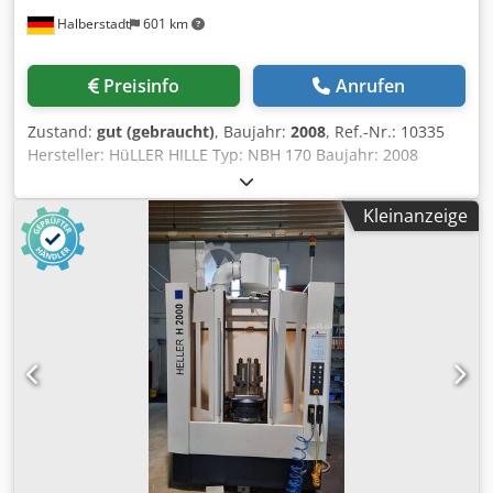
Inzahlungnahme jederzeit möglich für alles aus dem
Halberstadt
601 km
Industriebereich Lukas van Rossum
Preisinfo
Anrufen
Zustand:
gut (gebraucht)
, Baujahr:
2008
, Ref.-Nr.: 10335
Hersteller: HüLLER HILLE Typ: NBH 170 Baujahr: 2008
Steuerungsart: CNC-Steuerung Steuerung: Sinumerik 840D
pl Lagerort: Halberstadt Ursprungsland: Germany X-Weg:
Kleinanzeige
1000 mm Y-Weg: 800 mm Z-Weg: 800 mm B-Achse: 360 °
Entfernung Spindelmitte - Tisch: 150 mm
Tischabmessungen (lxb): 500 x 630 mm Tischbelastung:
800 kg Max. Werkstückgewicht: 40 kg Max. Werkzeuglänge:
650 mm Max. Werkzeugdurchmesser: 325 mm
Werkzeugdurchmesser bei voller Bestückung: 100 mm
Werkzeugaufnahme: HSK - 100 Spindeldrehzahl: U/min
Eilgang: 60 m/min Maschinenlänge: 9500 mm
Maschinenbreite: 4500 mm Maschinenhöhe: 3500 mm
Dwedpfx Agszkpuvo Ssa Zusatzinformationen:
Kühlmittelanlage = 1250 l