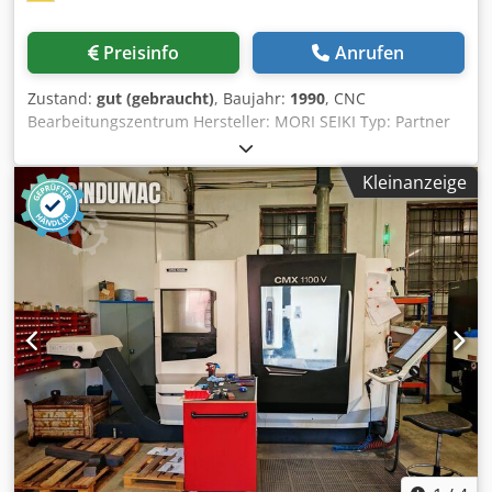
Preisinfo
Anrufen
Zustand:
gut (gebraucht)
, Baujahr:
1990
, CNC
Bearbeitungszentrum Hersteller: MORI SEIKI Typ: Partner
M300 A-1 Baujahr: 1990 Steuerung: FANUC O-M
Verfahrwege: X/Y/Z: 400 x 300 x 495 mm Entfernung
Kleinanzeige
zwischen Spindelzentrum und Palettentisch (Y-Achse) 25 –
325 mm Entfernung zwischen Spindelnase und
Palettentisch (Z-Achse) 125 – 620 mm Eilgangbewegung: 24
m/min Vorschubbewegung bis 5 m/min Spindel:
Kugellaufspindel: 36 mm Durchmesser Vorschubantriebe
FANUC AC X/Y-Achse Modell 5 Z-Achse Modell 10
Hauptspindelumdrehungen: 100 – 6000 U/min
Hauptspindelmotor: AC 5,5 kW Hauptspindelkegel: BT 40
Palette: Palettengröße: 315 x 315 mm
Palettenindexierwinkel: 7,5 Grad Indexiergenauigkeit: + / -
2 Sek. Wiederholgenauigkeit: + / - 1 Sek. Klemmkraft der
Palette: 3.400 kg Werkstückgewicht max.: 150 kg
Automatischer Werkzeugwechsler: Crodpfst Rg E Ssx Aidsf
Anzahl der Werkzeuge 30 Werkzeugwechsel 2,5 Sek.