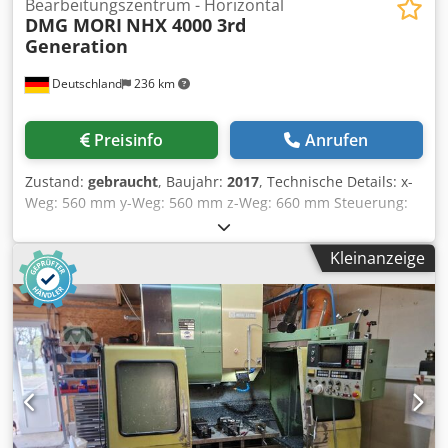
Bearbeitungszentrum - Horizontal
DMG MORI
NHX 4000 3rd
Generation
Deutschland
236 km
Preisinfo
Anrufen
Zustand:
gebraucht
, Baujahr:
2017
, Technische Details: x-
Weg: 560 mm y-Weg: 560 mm z-Weg: 660 mm Steuerung:
Celos Siemens 840D SL Operate ERGOline Multitouch
Drehzahl: 20 - 20.000 1/min Spindelmotor: 25/ 35 kW
Kleinanzeige
Drehmoment an der Spindel: 86 / 130 Cedpfx
Aeyqybbsidsrf Werkzeugaufnahme: HSK-A63
Werkzeugmagazinplätze: 60 Werkzeugdurchmesser max.:
70 mm Werkzeugdurchmesser bei freien Nebenplätzen:
170 mm Werkzeuglänge - max.: 450 mm Werkzeuggewicht
max.: 12 kg Anzahl der Paletten: 2 Palettengröße: 400 x 400
mm Werkstückdurchmesser - max.: 630 mm
Werkstückhöhe - max.: 900 mm Tischbelastung: 400 kg
Eilgänge x/y/z: 60 m/min Vorschübe x/y/z: 60 m/min innere