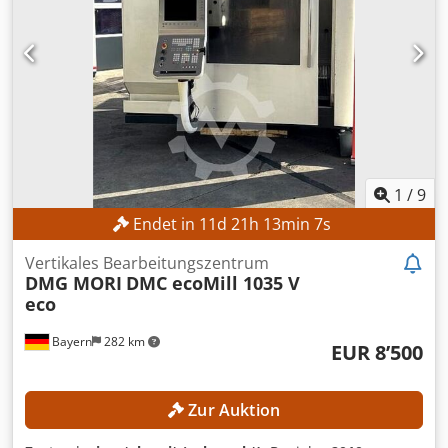
1
/
9
Endet in
11
d
21
h
13
min
4
s
Vertikales Bearbeitungszentrum
DMG MORI
DMC ecoMill 1035 V
eco
Bayern
282 km
EUR 8’500
Zur Auktion