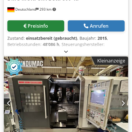
die Hauptaußenseite • Spannfutter-Spülvorrichtung für die
Deutschland
293 km
Gegenseite • Kühlmittel-Spritzpistole • Scharnierförderer •
Stangenbearbeitungsanlage • Fensterreinigung mit
Druckluft • SK-Paket für die Aluminiumbearbeitung •
Preisinfo
Anrufen
Werkzeugbruch Artis CTM
Zustand:
einsatzbereit (gebraucht)
, Baujahr:
2015
,
Betriebsstunden:
48’086 h
, Steuerungshersteller:
SIEMENS
, Steuerungsmodell:
840D
, Anzahl der Achsen:
3
,
Diese 3-Achsen-Maschine DMG MORI CTX Beta 800 4a
Kleinanzeige
wurde im Jahr 2015 hergestellt. Sie verfügt über eine
Siemens 840 D-Steuerung, eine Hauptspindel und eine
Gegenspindel sowie ein Stangenbearbeitungspaket für
einen effizienten Betrieb. Sie eignet sich ideal für
komplexe Dreh- und Fräsarbeiten und verfügt über einen
Scharnierförderer sowie ein Kühlmittelsystem mit
mehreren Druckeinstellungen. Wenn Sie auf der Suche
nach hochwertigen Drehkapazitäten sind, sollten Sie die
von uns zum Verkauf angebotene Maschine DMG MORI
CTX Beta 800 4a in Betracht ziehen. Die Maschine befindet
sich in Deutschland. Kontaktieren Sie uns für weitere
Informationen. • IMS 76 Hauptspindel • Gegenspindel • 2 x