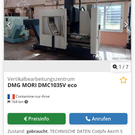
1
/
7
Vertikalbearbeitungszentrum
DMG MORI
DMC1035V eco
Contamine-sur-Arve
164 km
Preisinfo
Anrufen
Zustand:
gebraucht
, TECHNISCHE DATEN Codpfx Aezrh S