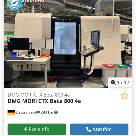
1100 mm Außenbreite 450 mm
1
/
17
DMG MORI CTX Beta 800 4a
DMG MORI
CTX Beta 800 4a
Deutschland
293 km
Preisinfo
Anrufen