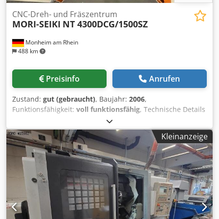
CNC-Dreh- und Fräszentrum
MORI-SEIKI
NT 4300DCG/1500SZ
Monheim am Rhein
488 km
Preisinfo
Anrufen
Zustand:
gut (gebraucht)
, Baujahr:
2006
,
Funktionsfähigkeit:
voll funktionsfähig
, Technische Details
Drehdurchmesser 660/275 mm Cjdszr Hgxopfx Aiderf
Drehlänge 1498 mm Steuerung Fanuc/Mori Seiki MSX 701
Kleinanzeige
Gesamtleistungsbedarf 90 kVA Maschinengewicht ca. 26,6
t Raumbedarf ca. 5301 x 2997 x 2788 mm
Zusatzinformationen 9-Achsen CNC Dreh- und
Fräszentrum * CNC Steuerung Fanuc MSX-701 *
Frässpindel oben (B-Achse), als volle 4. Achse,
Positionierung 0,0001° * 40-fach Werkzeugmagazin * 10-
fach Revolver unten, alle Positionen angetrieben * 2 x 3-
Backen-Schnellwechselfutter KNCS-N 315/91 * KNOLL