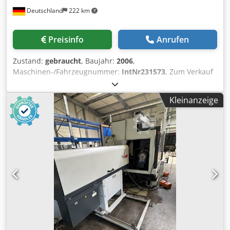
Deutschland
222 km
Preisinfo
Anrufen
Zustand:
gebraucht
, Baujahr:
2006
,
Maschinen-/Fahrzeugnummer:
IntNr231573
, Zum Verkauf
steht eine gebrauchte MORI SEIKI NL 2500/1250 CNC-
Drehmaschine, Baujahr 2006, ausgestattet mit MORI SEIKI
Kleinanzeige
MSX 850III / MAPPS III Steuerung sowie einem IRCO SIMAG
Lademagazin für die automatische Stangenzuführung.
Technische Daten Steuerung: MORI SEIKI MSX 850III /
MAPPS III Herkunft: Japan Bauart: Schrägbett-CNC-
Drehmaschine Spitzenweite: 1.250 mm Max. Drehlänge:
1.298 mm Max. Drehdurchmesser: 356 mm Csdpfjzp Ig Ijx
Aidjrf Standard-Drehdurchmesser: 275 mm
Umlaufdurchmesser über Bett: 923 mm X-Achse: 260 mm
Z-Achse: 1.345 mm Spindeldrehzahl: bis 4.000 U/min
Spindelbohrung: ca. 80 mm Revolver: 12-fach Anzahl
Revolver: 1 Späneförderer Angetriebene Werkzeuge C-
Achse Y-Achse Maschinengewicht: 7.600 kg Abmessungen