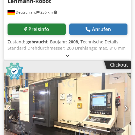
Lehmann-Robot
Deutschland
236 km
Preisinfo
Anrufen
Zustand:
gebraucht
, Baujahr:
2008
, Technische Details:
Standard Drehdurchmesser: 200 Drehlänge: max. 810 mm
Steuerung: MSX-701 MAPPS III Umlaufdurchmesser über
Bett: 800 mm Max. Abstand zwischen Spitzen: 1130 mm
Clickout
max. Drehdurchmesser: 320 mm max.
Werkstückdurchmesser: 300 mm Stangendurchmesser: 65
mm Verfahrweg X-Achse 1: 210 Verfahrweg X-Achse 2: 210
mm Verfahrweg X-Achse 3: 210 mm Verfahrweg Y-Achse 1:
110 (+65/-45) mm Verfahrweg Y-Achse 2: 110 (+45,/-65) mm
Verfahrweg Z-Achse 1: 300 mm Verfahrweg Z-Achse 3: 300
mm Verfahrweg Z-Achse 2: 810 mm Verfahrweg B-Achse:
870 mm Drehzahlbereich - Spindel: 5.000 1/min Anzahl der
Spindeldrehzahlbereiche: 2 . Spindelnase: JIS A2-6
Spindelbohrung: 73 mm Spindellagerdurchmesser: 120
mm C-Achse: 0,001 ° Drehzahlbereich - Spindel: 5.000