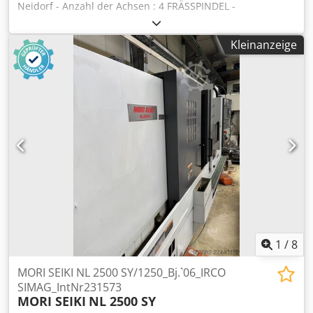
Neidorf - Anzahl der Achsen : 4 FRÄSSPINDEL -
Werkzeugaufnahme : ISO40 - Spindelantriebleistung : 13
[kW] - Spindeldrehzahl : 8000 [Upm] LINEAR ACHSEN -
Kleinanzeige
Verfahrweg X/Y/Z-Achsen : 1035/560/510 [mm]
WERKZEUGWECHSLER - Werkzeugwechsler Typ : Bras
chargeur - Anzahl der Werkzeuge im Magazin : 20 TISCH -
Tisch Größe : 1200x560 [mm] - Max. Tisch Beladung : 1000
[kg] ELEKTRISCHE VERSORGUNG - Versorgungsspannung :
400 [V] - Gesamtantrieb : 17 [kVA] GEWICHT UND
ABMESSUNGEN - Platzbedarf : 2850x3250 [mm] -
Maschinenhöhe : 2700 [mm] - Maschinengewicht : 4300
[kg] MASCHINENSTUNDEN - Stunden unter Strom : 31240
[bst.] - Betriebsstunden : 3770 [bst.] ZUBEHÖR - Steuerung
: FANUC 0i-MC - Teilapparat Typ : Par fonction M *
Hersteller : NIKKEN - Kühlmitteltank - Späneförderer -
Elektrischen Transformator
1
/
8
MORI SEIKI NL 2500 SY/1250_Bj.`06_IRCO
SIMAG_IntNr231573
MORI SEIKI
NL 2500 SY