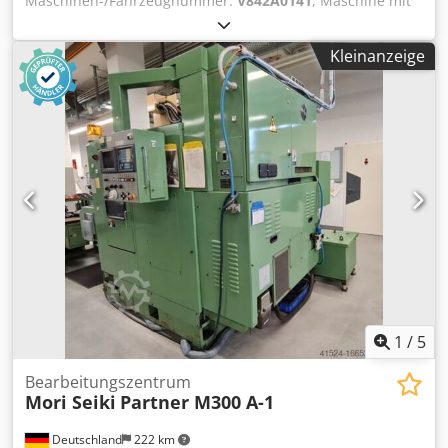
Maschinen-/Fahrzeugnummer:
V842A0141
, Maschine mit
SIEMENS Sinumerik 840 D Steuerung, Seriennummer
V842A0141, Baujahr 2018. Max. Stangendurchmesser 42
Kleinanzeige
mm, max. Vorschublänge 180 mm. 8 unabhängig
angetriebene Spindeln, max. Spindeldrehzahl 4.500 U/min,
Leistung je Spindelmotor 11 kW (88 kW Gesamtleistung),
max. Spindeldrehmoment 66 Nm, Trommelschaltzeit je
Spindellage 1 s. Max. 8 Längsschlitten, max. 7
Kreuzschlitten, 1 Abstechschlitten.
Maschinenabmessungen ohne Peripherie ca. 7.100 x 2.400
x 3.300 mm, Schaltschrankabmessungen ca. 5.000 x 600 x
2.300 mm. Maschinengewicht ca. 18.000 kg,
Schaltschrankgewicht ca. 2.500 kg. Stangenlader IEMCA
PRA 52/P/33, Baujahr 2018, Seriennummer 021809EA02.
Mit Späneförderband, Filteranlage ZPS 925A1851C1,
Baujahr 2018, Seriennummer 0037, sowie Kühleinheit.
Ohne Werkzeuge. Crsdozqy Sropfx Aidof
1
/
5
Bearbeitungszentrum
Mori Seiki
Partner M300 A-1
Deutschland
222 km