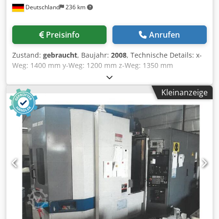
Deutschland
236 km
Preisinfo
Anrufen
Zustand:
gebraucht
, Baujahr:
2008
, Technische Details: x-
Weg: 1400 mm y-Weg: 1200 mm z-Weg: 1350 mm
Steuerung: MSX- 701 Mapps III Tischaufspannfläche: 800 x
800 mm Eilgang: 50 m/min Tisch drehbar: 360.000 x 0,001
Kleinanzeige
B-Achse ° Tischbelastung: 2,0 t Anzahl der Paletten: 2
Drehzahlbereich: 8000 1/min Antriebsleistung -
Frässpindel: 37 kW Anzahl der Werkzeuge im Magazin: 60
Stück Werkzeugaufnahme: HSK-A 100 Gewicht: 31 t
Abmessungen L x B x H: 5,9 x 3,48 x 3,68 m 4- Achsen-
horizontales Bearbeitungszentrum in hervorragendem
Zustand Ausstattung: - Kühlmittel durch die Spindel 70 bar
Knoll & Filteranlage - Werkzeugspindel mit Plananlage -
Zylindrische- Interpolation - Konus/ Spiral- Interpolation -
synchron. Gewindebohren und Fräsen - Späneförderer +
Concept 2000 Crjdpfx Aiowi Ibujdsf - elektrostatische
Ölnebel- Absauganlage LTA - elektronisches Handrad -