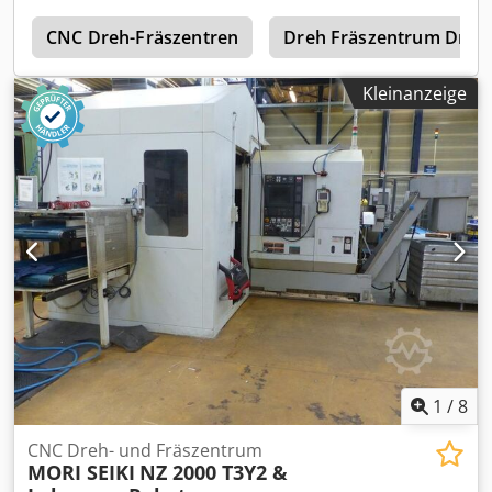
Zubehör: 2 Späneförderer Austrag nach hinten Angeboten
l
wird eine komplette CNC Werkstatt, die altershalber
CNC Dreh-Fräszentren
Dreh Fräszentrum Dmg
aufgegeben wird. Die Mori Seiki ist immer noch
hochgenau. Alle vorhandenen Werkzeughalter und
Kleinanzeige
Schneidewerkzeuge, Messerköpfe, Bohrer,
Gewindebohrer, Schraubstöcke etc. werden mit
abgegeben. Ebenso alle Messmittel und - Geräte.
Vorhandene Aufträge können ebenfalls abgegeben
werden. Absolut kostengünstiges Startpaket für "Startup"
Crjdpfjy S T T Usx Aidjf *
1
/
8
CNC Dreh- und Fräszentrum
MORI SEIKI
NZ 2000 T3Y2 &