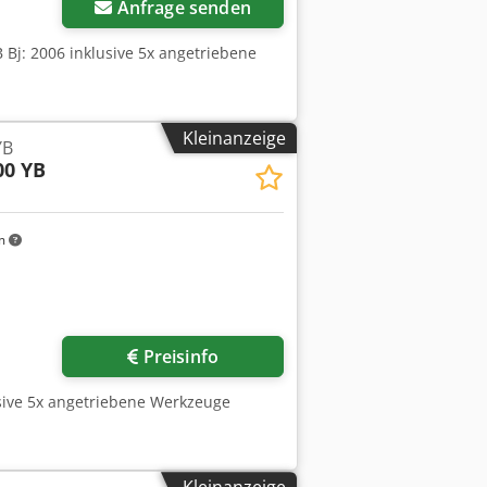
: 400 U/min MASCHINEN-DETAILS
Anfrage senden
x 3000 x 2500 mm Maschinengewicht:
0 h AUSSTATTUNG LNS Stangenlader
 Bj: 2006 inklusive 5x angetriebene
Kleinanzeige
YB
00 YB
m
Preisinfo
lusive 5x angetriebene Werkzeuge