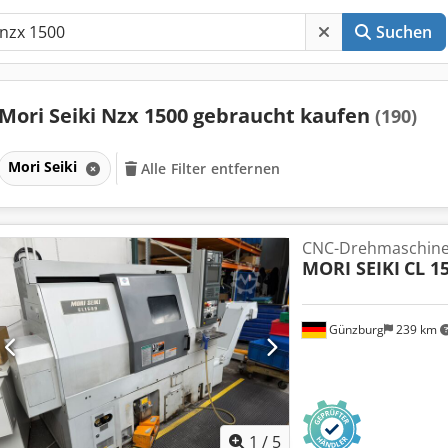
Suchen
Mori Seiki Nzx 1500 gebraucht kaufen
(190)
Mori Seiki
Alle Filter entfernen
CNC-Drehmaschin
MORI SEIKI
CL 1
Günzburg
239 km
1
/
5