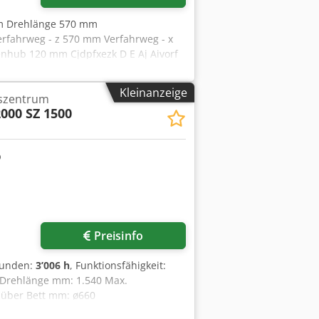
m Drehlänge 570 mm
fahrweg - z 570 mm Verfahrweg - x
hub 120 mm Cjdpfxezk D E Aj Aivorf
m/min Steuerung MSG-805 V
umbedarf ca. 2000x1700x1800 mm
Kleinanzeige
szentrum
000 SZ 1500
Preisinfo
stunden:
3’006 h
, Funktionsfähigkeit:
 Drehlänge mm: 1.540 Max.
 über Bett mm: ø660
 Dreh-/Frässpindel Vollindexierende