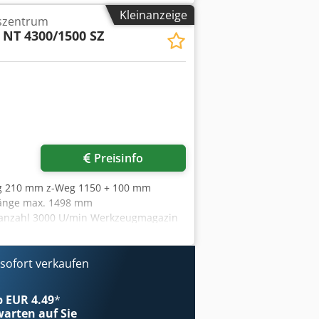
: ±125 Verfahrweg Z-Achse mm: 1.560
Kleinanzeige
szentrum
12.000 Antriebsleistung kW: 18,5/11
NT 4300/1500 SZ
zeugaufnahme: Capto C6 Unterer
pindel Spindeldrehzahl U/min: 5.000
 Gegenspindel Spindeldrehzahl U/min:
rieb) Ausstattung Spindel 2 mit
uckkühlsystem Späneförderer Luftdüse
essungssystem für oben und unten
Preisinfo
g 210 mm z-Weg 1150 + 100 mm
länge max. 1498 mm
hanzahl 3000 U/min Werkzeugmagazin
chinengewicht ca. 26,6 t Raumbedarf
rschlitten (Werkzeugspindel 1): 750
 Max. Drehdurchmesser
ofort verkaufen
 275 mm Max. bearbeitete
rial: 90 mm Verfahrwege: X1 Achse
ab EUR 4.49
*
0) mm Z1 Achse (Werkzeugspindel):
arten auf Sie