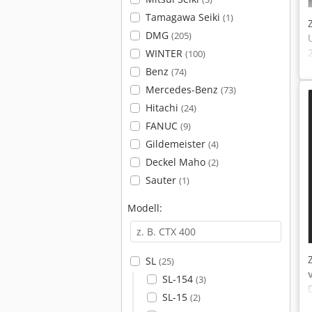
Tamagawa Seiki
(1)
DMG
(205)
WINTER
(100)
Benz
(74)
Mercedes-Benz
(73)
Hitachi
(24)
FANUC
(9)
Gildemeister
(4)
Deckel Maho
(2)
Sauter
(1)
Modell:
SL
(25)
SL-154
(3)
SL-15
(2)