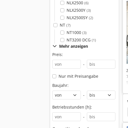
NLX2500
(6)
NLX2500Y
(3)
NLX2500SY
(2)
NT
(7)
NT1000
(3)
NT3200 DCG
(1)
Mehr anzeigen
Preis:
-
Nur mit Preisangabe
Baujahr:
-
Betriebsstunden [h]:
Drehmaschine
Cnc Drehmaschine Preis
Biglia
-