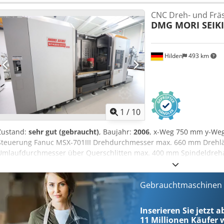
Spezifikation Verfahrweg X-Achse mm: 495 Verfahrweg Y-Achse mm
CNC Dreh- und Frä
Cedpfswztq Eox Aivorf B-Achse Grad: ±120° Spindeldrehzahl U/min: 
DMG MORI SEIKI
(10 Min./Dauerbetrieb) Werkzeugmagazin Magazinplätze: 76 Werk
Revolver Anzahl Werkzeugplätze St.: 10 Wechselzeit s: 0,19 Haupts
Antriebsleistung Hauptspindel kW: 22/18,5 (30 Min./Dauerbetrieb)
Hilden
493 km
5.000 Antriebsleistung Gegenspindel kW: 22/18,5 (30 Min./Dauerbet
Reitstock-Option Elektronisches Handrad Schnittstelle für Hochdr
für Spannfutter und Werkzeugspitze Automatisches Werkzeugverm
Stangenlader-Schnittstelle Wälzfräsfunktion
1
/
10
Zustand:
sehr gut (gebraucht)
, Baujahr:
2006
, x-Weg 750 mm y-We
Steuerung Fanuc MSX-701III Drehdurchmesser max. 660 mm Dreh
Umlaufdurchmesser über Querschlitten max. 400 mm Spindeldre
mit 40 Plätzen Revolver 10 Fach Gesamtleistungsbedarf 90 kVA Mas
ca. 5301 x 2997 x 2788 mm Kapazität: Umlaufdurchmesser über Que
mm Umlaufdurchmesser über Querschlitten (Revolver 2): 400 mm
Gebrauchtmaschinen s
(Werkzeugspindel 1): 660 mm Max. Drehdurchmesser (Revolver 2):
Werkstücklänge: 1498 mm Csdpfxsy Spuuj Aivorf Max. Stangenmate
Inserieren Sie jetzt 
(Werkzeugspindel): 750 mm Y Achse (Werkzeugspindel): 420 (+/- 21
11 Millionen
Käufer w