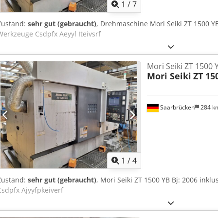
6 m/min Eilgang Z (1+2): 24 m/min Eilgang B: 24 m/min Eilgang C
1
/
7
Steuerung: MSX 501 Abmessungen & Gewicht Abmessungen: 6500 
ca. 5,1 t Gesamtleistungsbedarf: 73,9 kVA Betriebsstunden: 5.00
Zustand:
sehr gut (gebraucht)
, Drehmaschine Mori Seiki ZT 1500 YB
Werkzeuge Csdpfx Aeyyl Iteivsrf
Mori Seiki ZT 1500 
Mori Seiki
ZT 15
Saarbrücken
284 k
1
/
4
Zustand:
sehr gut (gebraucht)
, Mori Seiki ZT 1500 YB Bj: 2006 ink
Csdpfx Ajyyfpkeiverf