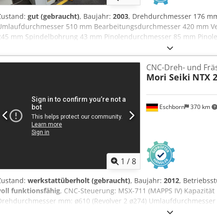
Zustand:
gut (gebraucht)
, Baujahr:
2003
, Drehdurchmesser 176 m
Umlaufdurchmesser 510 mm Bearbeitungsdurchmesser 420 mm Ver
245 mm Spindelbohrung 43 mm Pinolendurchmesser 85 mm Pinolen
Spindeldrehzahl 60-6.000 U/min. Eilgang in X-und Z-Richtung 24 
Gesamtleistungsbedarf 5,5 kW Maschinengewicht ca. 3.400 kg Ra
CNC-Dreh- und Frä
Betriebsstunden: 4.256 h
Mori Seiki
NTX 2
Eschborn
370 km
1
/
8
Zustand:
werkstattüberholt (gebraucht)
, Baujahr:
2012
, Betriebs
voll funktionsfähig
, CNC-Steuerung: MSX-711 (MAPPS IV) Kapazität
Drehdurchmesser mm: ø610 (Revolver 2 ø274) Umlaufdurchmesser
Umlaufdurchmesser über Querschlitten mm: ø660 (Revolver 2 ø300)