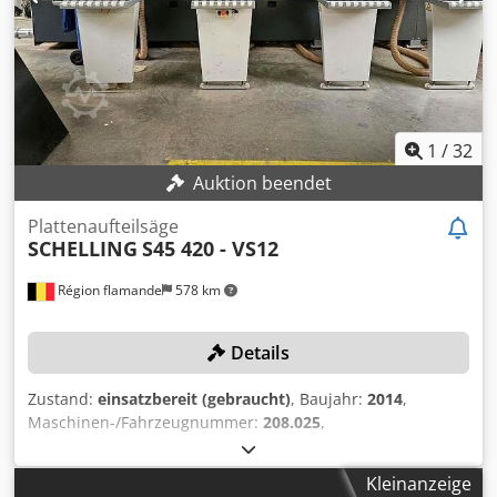
1
/
32
Auktion beendet
Plattenaufteilsäge
SCHELLING
S45 420 - VS12
Région flamande
578 km
Details
Zustand:
einsatzbereit (gebraucht)
, Baujahr:
2014
,
Maschinen-/Fahrzeugnummer:
208.025
,
Funktionsfähigkeit:
voll funktionsfähig
, Schnittbreite
(max.):
4’200 mm
, Schnittlänge (max.):
4’200 mm
,
Kleinanzeige
Stapelhöhe:
2’000 mm
, Versteigerung einer