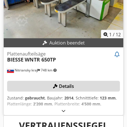
1
/
12
Auktion beendet
Plattenaufteilsäge
BIESSE
WNTR 650TP
Nitriansky kraj
748 km
Details
Zustand:
gebraucht
, Baujahr:
2014
, Schnitttiefe:
123 mm
,
Plattenlänge:
2’200 mm
, Plattenbreite:
4’500 mm
,
Tischlänge:
4’500 mm
, Tischbreite:
2’200 mm
, Es gelten
die Abholfristen der AGB. Die allerspäteste Abholfrist ist
der 31.08.2026! TECHNISCHE DETAILS Plattenbreite max.:
VERTRAUENSSIEGEL