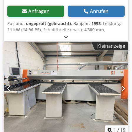
angegebene Preis versteht sich zzgl. Mehrwertsteuer
Mehrwertsteuer/Differenzbesteuerung: Mehrwertsteuer
Anfragen
Anrufen
abzugsfähig für Unternehmer Lieferung und
Inzahlungnahme jederzeit möglich für alles aus dem
Zustand:
ungeprüft (gebraucht)
, Baujahr:
1993
, Leistung:
Industriebereich Glenn Smeets
11 kW (14.96 PS)
, Schnittbreite (max.):
4’300 mm
,
Sägeblattdurchmesser:
400 mm
, Schnittlänge (max.):
4’260
mm
, Schnitthöhe mit Vorritzer (max.):
105 mm
,
Kleinanzeige
Ausstattung:
Vorritzer
, Maschine inkl. Laweco-
Förderbahnen mit Hubeinrichtung, Traglast 5000 kg,
Plattformgröße 4100x2100 mm Chsdpfxsx Iuzxe Alfja
Maschine stammt aus einer Betriebsauflösung
1
/
15