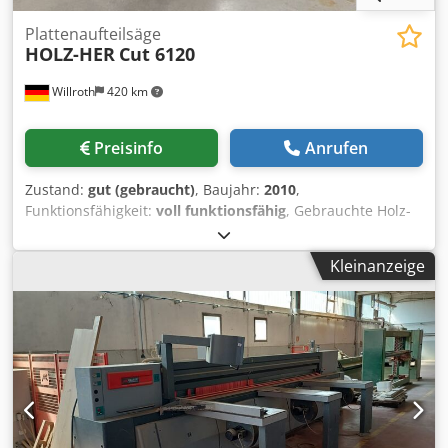
Plattenaufteilsäge
HOLZ-HER
Cut 6120
Willroth
420 km
Preisinfo
Anrufen
Zustand:
gut (gebraucht)
, Baujahr:
2010
,
Funktionsfähigkeit:
voll funktionsfähig
, Gebrauchte Holz-
Her Cut 6120 - Baujahr 2010 - Verfügbarkeit Ende
September 2026 - automatische Schnitthöhenverstellung -
Kleinanzeige
Vorritzer - Sägeblattüberstand 82 mm - Etikettendrucker -
Schnittlänge 4400 mm Codsziwqpepfx Alfjha - elektronisch
gesteuerter Druckbalken & Sägewagen für kurze Zyklen -
Nut-Programm / motorisch verstellbar