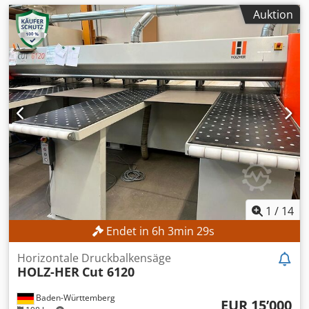
Auktion
1
/
14
Endet in
6
h
3
min
26
s
Horizontale Druckbalkensäge
HOLZ-HER
Cut 6120
Baden-Württemberg
EUR 15’000