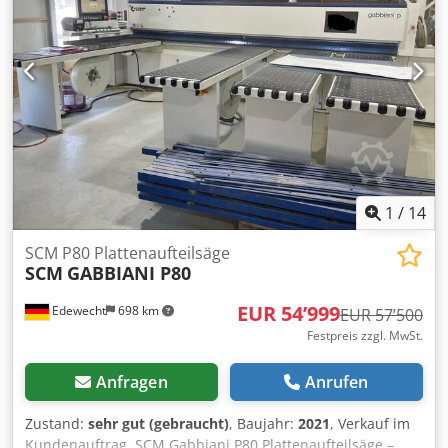
Vorritzaggregat 1,5 kW Luftkissentische: 3 Stk. 1230 x 400
mm Spannzangen 7 Stk Sägewagenhöhenverstellung auf
THK Führungen Druckbalken mit Schlitzen (Durchgang)
Seitenausrichter Pneumatisches
Sägeblattschnellspannsystem Absaugdurchmesser 4 x 120
Aufstellmass L x B 6700 x 7100 mm Gewicht ca. 2500 kg
1
/
14
SCM P80 Plattenaufteilsäge
SCM
GABBIANI P80
EUR 54’999
Edewecht
698 km
EUR 57’500
Festpreis zzgl. MwSt.
Anfragen
Anrufen
Zustand:
sehr gut (gebraucht)
, Baujahr:
2021
, Verkauf im
Kundenauftrag. SCM Gabbiani P80 Plattenaufteilsäge –