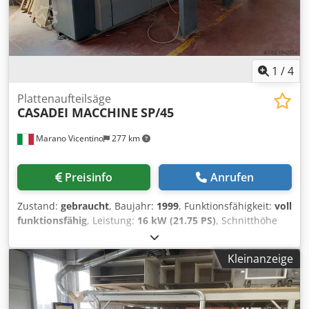
1
/
4
Plattenaufteilsäge
CASADEI MACCHINE
SP/45
Marano Vicentino
277 km
Preisinfo
Anrufen
Zustand:
gebraucht
, Baujahr:
1999
, Funktionsfähigkeit:
voll
funktionsfähig
, Leistung:
16 kW (21.75 PS)
, Schnitthöhe
(max.):
90 mm
, Schnittbreite (max.):
4’500 mm
,
Sägeblattdurchmesser:
30 mm
, Schnittlänge (max.):
4’500
Kleinanzeige
mm
, Schnittlaenge 4500 mm Schnittbreite 4300 mm
Schnitthöhe 90 mm Saegeblattdurchmesser max. 350 mm
Cjdpfx Aowu Ib Selfjha Hauptsägemotor: 7,5 kW
Vorritzsägeblattdurchmesser max. 160 mm Motorleistung