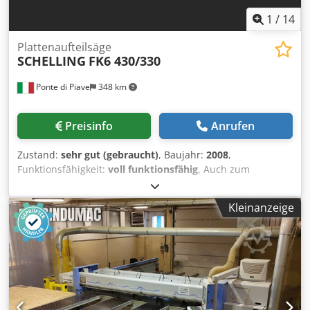
1
/
14
Plattenaufteilsäge
SCHELLING
FK6 430/330
Ponte di Piave
348 km
Preisinfo
Anrufen
Zustand:
sehr gut (gebraucht)
, Baujahr:
2008
,
Funktionsfähigkeit:
voll funktionsfähig
, Auch zum
Schneiden von Aluminium geeignet. Bisher wurden jedoch
hauptsächlich Kunststoff- und Holzwerkstoffe geschnitten.
Kleinanzeige
Maximale Plattenbreite: 4300 mm Schnitttiefe: 3300 mm
Hauptsägeblattüberstand: 135 mm Vorritzaggregat,
Sägeblattdurchmesser: 200 mm Schiebetisch mit 11
Spannzangen 1 vorderer fester Luftpolstertisch 2 vordere
bewegliche Luftpolstertische Gesamtleistung: 37 kW
Bedienungsanleitungen in Papierform Chedpfx Asy T
Sxfslfja Verfügbarkeit: Oktober 2026