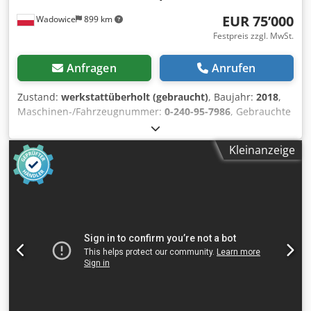
ca. 80 mm (Standard) • Erforderliche Absaugleistung: ca.
EUR 75’000
Wadowice
899 km
3.350–5.230 m³/h • Bearbeitung: Einzelplatten und
Stapelschnitte
Festpreis zzgl. MwSt.
Anfragen
Anrufen
Zustand:
werkstattüberholt (gebraucht)
, Baujahr:
2018
,
Maschinen-/Fahrzeugnummer:
0-240-95-7986
, Gebrauchte
Plattenaufteilsäge HPP 300/43/43, generalüberholt FEST
INSTALLIERTE FUNKTIONEN: • Sägeblattüberstand 80 mm •
Kleinanzeige
Schnittlänge 4300 mm • Rechtsausführung •
Maschinentisch in der Schnittlinie mit Luftkissen-Tisch • 4
Tische • Stufenlose Steuerung des Druckbalkens • 7
Spannzangen • Motorleistung Hauptsäge: 11 kW •
Motorleistung Vorschnittsäge: 1,5 kW •
Etikettierungssoftware • Geschwindigkeit des Sägewagens:
130 m/min • ECO-Plus-Technologie, die bis zu 20 %
Energieeinsparung ermöglicht BEDIENUNG DER
MASCHINE: • Bedienfeld • CADMATIC 5 WEITERE
INFORMATIONEN: • Datenübertragung über WLAN + USB •
Etikettendrucker • Power Concept DOKUMENTATION: •