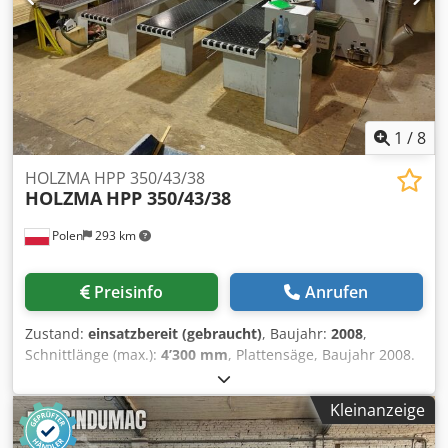
1
/
8
HOLZMA HPP 350/43/38
HOLZMA
HPP 350/43/38
Polen
293 km
Preisinfo
Anrufen
Zustand:
einsatzbereit (gebraucht)
, Baujahr:
2008
,
Schnittlänge (max.):
4’300 mm
, Plattensäge, Baujahr 2008.
Diese HOLZMA HPP 350/43/38 verfügt über einen
Sägeblattüberstand von 80 mm und eine Schnittlänge von
Kleinanzeige
4300 mm und bietet damit effiziente Schneidleistungen.
Sie verfügt über einen leistungsstarken Hauptsägemotor