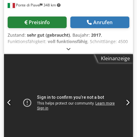
Ponte di Piave
348 km
Preisinfo
Anrufen
Zustand:
sehr gut (gebraucht)
, Baujahr:
2017
,
Funktionsfähigkeit:
voll funktionsfähig
, Schnittlänge: 4500
mm Schnitttiefe: 2200 mm Sägeblattüberstand: 95 mm
Hauptsägeaggregat Vorritzsägeaggregat Anzahl der
Kleinanzeige
Spannzangen: 9 1 Vordertisch mit Luftkissensystem
Chedpfx Aljzaah Tjfea 3 Vordertische mit Luftkissensystem
Steuerung: Biesse OSI Plus Etikettendrucker Hinterer
Hebetisch Verfügbar Ende Juli