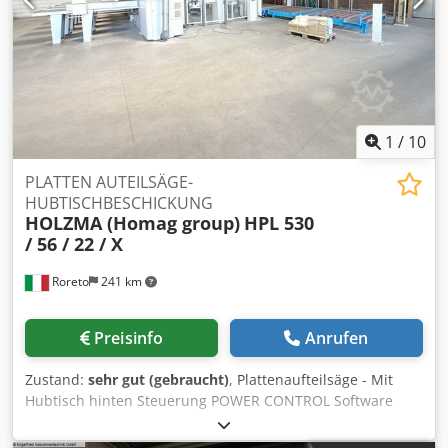
Abholung zu inspizieren, und übernimmt die
Verantwortung für die Installation, die Sicherung und die
Nutzung der Maschine am Bestimmungsort. Externe
Referenz: 8409
1
/
10
PLATTEN AUTEILSÄGE-
HUBTISCHBESCHICKUNG
HOLZMA (Homag group)
HPL 530
/ 56 / 22 / X
Roreto
241 km
Preisinfo
Anrufen
Zustand:
sehr gut (gebraucht)
, Plattenaufteilsäge - Mit
Hubtisch hinten Steuerung POWER CONTROL Software
CADmatic 4 Professional Angetriebene Rollenbahn (mm
5600 x 2200) Hubtisch (mm) 5600 x 2200 Hinterschieber mit