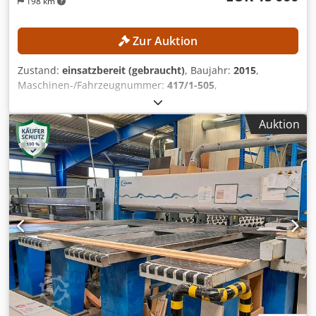
198 km
Zur Auktion
Zustand:
einsatzbereit (gebraucht)
, Baujahr:
2015
,
Maschinen-/Fahrzeugnummer:
417/1-505
,
Funktionsfähigkeit:
voll funktionsfähig
, Betriebsstunden:
29’856 h
, Schnitthöhe (max.):
80 mm
, Schnittbreite (max.):
Auktion
3’100 mm
, Sägeblattdurchmesser:
350 mm
, Schnittlänge
(max.):
4’200 mm
, Ausstattung:
Vorritzer
, Die Maschine
befindet sich noch im laufenden Betrieb und ist ab dem
09.10.2026 verfügbar! TECHNISCHE DETAILS Schnittlänge:
4.200 mm Schnittbreite (Programmschieberfahrweg): 3.100
mm Schnitthöhe: 80 mm Sägeblattüberstand: 85 mm Min.
Andrückbreite: 0 mm Max. Andrückbreite: 1.300 mm
Sägeaggregate Hauptsägemotor: 11 kW
Hauptsägeblattdurchmesser: 350 mm Vorritzsägemotor:
1,5 kW Vorritzsägeblattdurchmesser: 180 mm Motorische
Nuteinrichtung: 0–35 mm MASCHINEN-DETAILS Software:
Opti-Cut Display: 17″ TFT Steuerung: Opti-Cut Elektrische
Daten Betriebsspannung: 400 V (+10 % / -5 %)