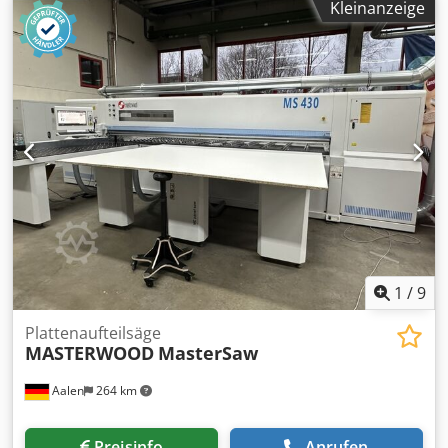
Kleinanzeige
13 Spannzangen (1 x Power Concept / Twin Pusher) Mit
Spannzangen - Beschickungseinrichtung für Dünnplatten
(Stärke min mm 3) Drehvorrichtung (für Platten) zu 90°
Max. Schnittbreite (mm) 5600 Nutzhub des Schiebers (mm)
5600 Max. Sägeblattüberstand (mm) 130 Vorritzsäge (Max
Säge Durchmesser / Leistung) mm 200 / Kw 2,2 Hauptsäge
(Max Säge Durchmesser / Leistung) mm 480 / Kw 30
Regelbare Sägewagenvorschubgeschwindigkeit (m/min) 1 -
150 Nr. 5 Vordere Luftkissentischen Chjdpfx Aljzl S Nfofoa
OPTION: Etikettendrucker - PICA
1
/
9
Plattenaufteilsäge
MASTERWOOD
MasterSaw
Aalen
264 km
Preisinfo
Anrufen