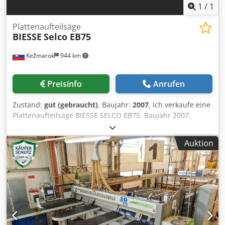
1
/
1
Plattenaufteilsäge
BIESSE
Selco EB75
Kežmarok
944 km
Preisinfo
Anrufen
Zustand:
gut (gebraucht)
, Baujahr:
2007
, Ich verkaufe eine
Plattenaufteilsäge BIESSE SELCO EB75. Baujahr 2007.
Schnittfläche 3200x3200mm. Schnitthohe 75mm. Chjdsvw
Nkhopfx Alfja Hauptmotor 7,5kW Vorritzermotor 2,2kW
Auktion
Zusammenfläche B.5422mm x T.7688mm Gripper mit
pneumatische Regulazion Seitenposizionierungsroller von
Oben. Pneumatisches Anschub. Optimisierungsoftware
inklusiv. Sehr guter Zustand. Verfugbar gleich.