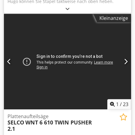
Hugo können Sie Stapel taktweise nach oben heben.
Elektrisch angetriebener Hubwagen bzw.
Stapel/positionierwagen der zum ergonomischen
Kleinanzeige
Materialhandling an Plattenaufteilsägen oder anderen
Maschinen verwendet wird. Chedozmp T Repfx Alfja
1
/
23
Plattenaufteilsäge
SELCO
WNT 6 610 TWIN PUSHER
2.1