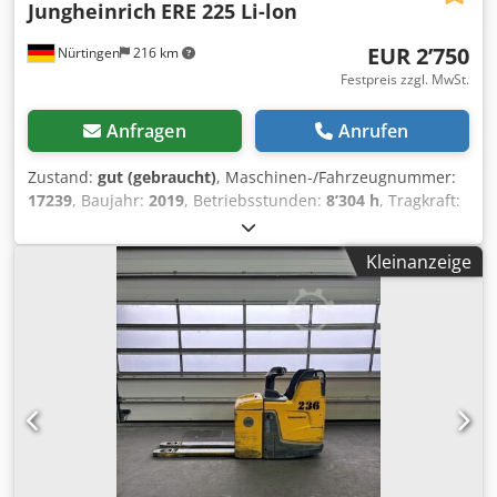
Jungheinrich
ERE 225 Li-lon
EUR 2’750
Nürtingen
216 km
Festpreis zzgl. MwSt.
Anfragen
Anrufen
Zustand:
gut (gebraucht)
, Maschinen-/Fahrzeugnummer:
17239
, Baujahr:
2019
, Betriebsstunden:
8’304 h
, Tragkraft:
2’500 kg
, Hubhöhe:
220 mm
, Kraftstofftyp:
elektrisch
,
Masttyp:
Sonstige
, Bauhöhe:
1’300 mm
, Batteriespannung:
Kleinanzeige
24 V
, Gabellänge:
1’200 mm
, Gesamtgewicht:
810 kg
,
5227924 Seriennummer: 98231604 Batterie-Details: 24 V
LiB 360 Ah, Baujahr: 2019 Dcedpfx Aozp T E Nepbok