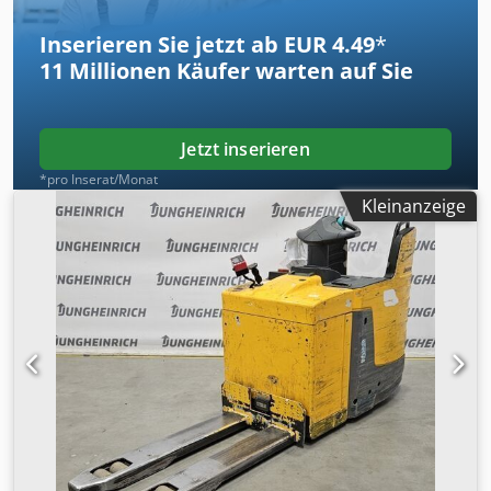
Inserieren Sie jetzt ab EUR 4.49
*
11 Millionen
Käufer warten auf Sie
Jetzt inserieren
*pro Inserat/Monat
Kleinanzeige