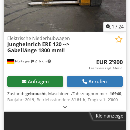
1
/
24
Elektrische Niederhubwagen
Jungheinrich
ERE 120 -->
Gabellänge 1800 mm!!
EUR 2’900
Nürtingen
216 km
Festpreis zzgl. MwSt.
Anfragen
Anrufen
Zustand:
gebraucht
, Maschinen-/Fahrzeugnummer:
16940
,
Baujahr:
2019
, Betriebsstunden:
8’181 h
, Tragkraft:
2’000
kg
, Hubhöhe:
200 mm
, Lastschwerpunkt:
600 mm
,
Kraftstofftyp:
elektrisch
, Masttyp:
Sonstige
, Bauhöhe:
Kleinanzeige
1’500 mm
, Batteriespannung:
24 V
, Gabellänge:
1’800 mm
,
Gesamtgewicht:
783 kg
, 5112787 Seriennummer: 98253290