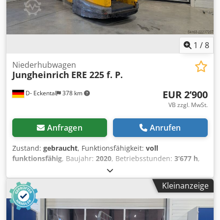
1
/
8
Niederhubwagen
Jungheinrich
ERE 225 f. P.
EUR 2’900
D- Eckental
378 km
VB zzgl. MwSt.
Anfragen
Anrufen
Zustand:
gebraucht
, Funktionsfähigkeit:
voll
funktionsfähig
, Baujahr:
2020
, Betriebsstunden:
3’677 h
,
Tragkraft:
2’500 kg
, Hubhöhe:
122 mm
, Kraftstofftyp:
elektrisch
, Bauhöhe:
1’419 mm
, Gabellänge:
1’150 mm
,
Kleinanzeige
Leergewicht:
788 kg
, Gesamtlänge:
2’391 mm
, Antriebsart:
Elektro
, Baubreite:
770 mm
, Niederhubwagen
Lastschwerpunkt: 575 Zustand Technisch: gut Batterie Volt: