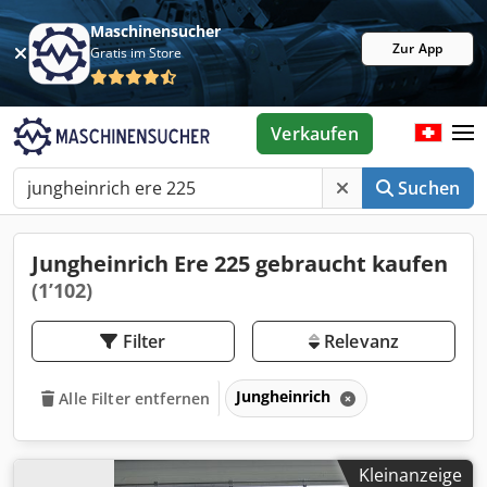
Maschinensucher
Zur App
Gratis im Store
Verkaufen
Suchen
Jungheinrich Ere 225 gebraucht kaufen
(1’102)
Filter
Relevanz
Jungheinrich
Alle Filter entfernen
Kleinanzeige