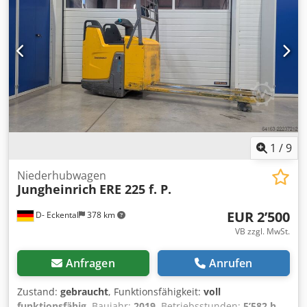
24V Batterie Ah: 375Ah Batterie Hersteller: Jungheinrich
Batterie Typ: PzS Batterie Baujahr: 2020 Batterie Zustand:
60 - 80% Beschreibung: Durchsicht und UVV neu Dcodpfx
Ajzhybzjpbek Initialhub, Tandemlastrollen, elektrische
Lenkung, elektrische Bremse, Deichsel von allen Seiten
bedienbar, Mini-Display, ISM-Modul
1
/
9
Niederhubwagen
Jungheinrich
ERE 225 f. P.
EUR 2’500
D- Eckental
378 km
VB zzgl. MwSt.
Anfragen
Anrufen
Zustand:
gebraucht
, Funktionsfähigkeit:
voll
funktionsfähig
, Baujahr:
2019
, Betriebsstunden:
5’582 h
,