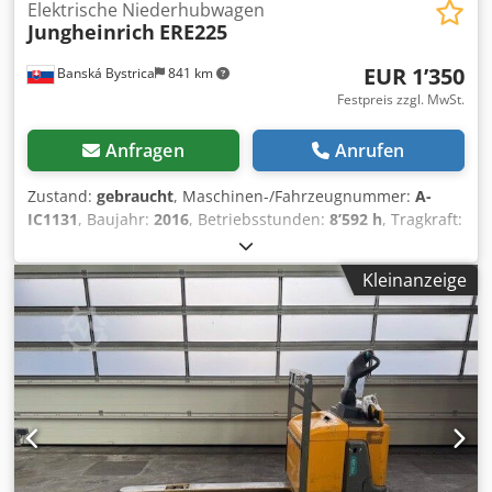
Elektrische Niederhubwagen
Jungheinrich
ERE225
EUR 1’350
Banská Bystrica
841 km
Festpreis zzgl. MwSt.
Anfragen
Anrufen
Zustand:
gebraucht
, Maschinen-/Fahrzeugnummer:
A-
IC1131
, Baujahr:
2016
, Betriebsstunden:
8’592 h
, Tragkraft:
2’500 kg
, Kraftstofftyp:
elektrisch
, Masttyp:
Sonstige
,
Batteriespannung:
24 V
, 5106770 Seriennummer:
Kleinanzeige
98142634 Batterieinformationen: 24 V Internationaler
Transport möglich/Lieferung ins Ausland möglich
Dcedpfsyvc E Tjx Apbjk