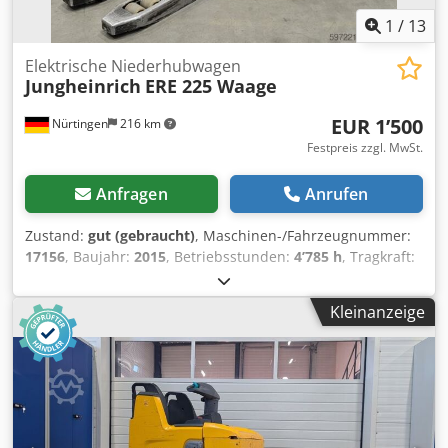
1
/
13
Elektrische Niederhubwagen
Jungheinrich
ERE 225 Waage
EUR 1’500
Nürtingen
216 km
Festpreis zzgl. MwSt.
Anfragen
Anrufen
Zustand:
gut (gebraucht)
, Maschinen-/Fahrzeugnummer:
17156
, Baujahr:
2015
, Betriebsstunden:
4’785 h
, Tragkraft:
2’500 kg
, Hubhöhe:
200 mm
, Lastschwerpunkt:
600 mm
,
Kraftstofftyp:
elektrisch
, Masttyp:
Sonstige
, Bauhöhe:
Kleinanzeige
1’380 mm
, Gabellänge:
1’150 mm
, Gesamtgewicht:
787 kg
,
5185004 Dcjdpfx Apozfdt Ajbjk Seriennummer: 98149020