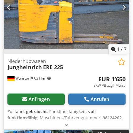
Umbauten jeglicher Art auf Kundenwunsch möglich.
Internationaler Transport mit passenden Fahrzeugen und
Zollabfertigung auf Anfrage möglich. Überzeugen Sie sich
selbst und besuchen Sie uns in unserem Werk. Dodpfx
Apey Rm E Uebjck Friedmann Forklifts - Unser
Qualitätsversprechen Volle Funktionalität nach FEM-4.004
Gewartete & getestete (C5-Test) Batterie bei Elektrogeräten
(min. 70% Kapazität)
1
/
7
Niederhubwagen
Jungheinrich
ERE 225
EUR 1’650
Wunstorf
631 km
EXW VB zzgl. MwSt.
Anfragen
Anrufen
Zustand:
gebraucht
, Funktionsfähigkeit:
voll
funktionsfähig
, Maschinen-/Fahrzeugnummer:
98124262
,
Baujahr:
2015
, Betriebsstunden:
5’372 h
, Tragkraft:
2’500
kg
, Hubhöhe:
200 mm
, Kraftstofftyp:
elektrisch
,