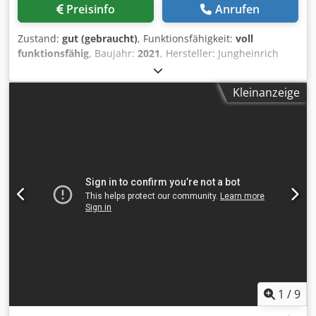
Preisinfo
Anrufen
Zustand:
gut (gebraucht)
, Funktionsfähigkeit:
voll
funktionsfähig
, Baujahr:
2021
, Hersteller: Jungheinrich
Typ: ERE 225 Baujahr 2021 Djdpfxszr Ifve Apbeck Bauart:
Niederhubkommissionierer Antriebsart: Elektro Tragkraft:
Kleinanzeige
2500 kg Baujahr: 2021 Stunden: 7443 Zustand: gebraucht
Gabellänge: 2400 mm OHNE LADEGERÄT! Preis Netto zzgl.
MwSt.
1
/
9