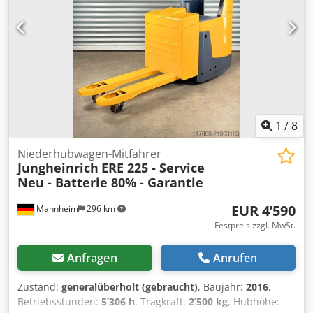
Bereifung vorne Typ: Vulkollan Bereifung vorne Grösse:
Lastrollen Vulkollan einfach Bereifung hinten Typ:
Vulkollan Bereifung hinten Grösse: Antriebsrad Vulkollan
Batterie Volt: 24V Batterie Ah: 375Ah Dcjdpjzgpbnofx Apbok
Batterie Hersteller: Jungheinrich Batterie Typ: PzS Batterie
Baujahr: 2017 Beschreibung: gewartet, technisch und
optisch aufgearbeitet, UVV-abgenommen, ohne
Gewährleistung/Sachmängelhaftung Impulssteuerung,
Initialhub, elektrische Lenkung, feste Plattform, seitliche
1
/
8
Batterieentnahme, Codeschloss, Stundenzähler,
Entladewächter, Batterie (06/2017) mit Aquamatik,
Niederhubwagen-Mitfahrer
Jungheinrich
ERE 225 - Service
externes Ladegerät
Neu - Batterie 80% - Garantie
EUR 4’590
Mannheim
296 km
Festpreis zzgl. MwSt.
Anfragen
Anrufen
Zustand:
generalüberholt (gebraucht)
, Baujahr:
2016
,
Betriebsstunden:
5’306 h
, Tragkraft:
2’500 kg
, Hubhöhe: