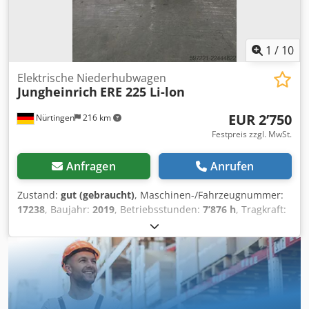
1
/
10
Elektrische Niederhubwagen
Jungheinrich
ERE 225 Li-lon
EUR 2’750
Nürtingen
216 km
Festpreis zzgl. MwSt.
Anfragen
Anrufen
Zustand:
gut (gebraucht)
, Maschinen-/Fahrzeugnummer:
17238
, Baujahr:
2019
, Betriebsstunden:
7’876 h
, Tragkraft:
2’500 kg
, Hubhöhe:
220 mm
, Kraftstofftyp:
elektrisch
,
Masttyp:
Sonstige
, Bauhöhe:
1’300 mm
, Batteriespannung:
24 V
, Gabellänge:
1’200 mm
, Gesamtgewicht:
810 kg
,
5227923 Seriennummer: 98231606 Dodszp T E Ajpfx
Apbock Batterieinformationen: 24 V Li-Ionen-Batterie, 360
Ah, Baujahr: 2019