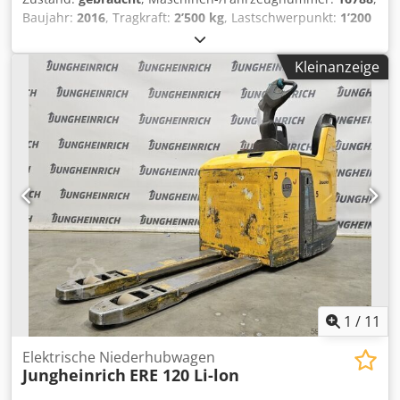
Baujahr:
2016
, Tragkraft:
2’500 kg
, Lastschwerpunkt:
1’200
mm
, Kraftstofftyp:
elektrisch
, Masttyp:
Sonstige
, Bauhöhe:
1’400 mm
, Batteriespannung:
24 V
, Gabellänge:
2’400 mm
,
Kleinanzeige
Gesamtgewicht:
1’110 kg
, 5050469 Dcedsx Tmmkjpfx
Apbek Seriennummer: 90497562 Batteriedaten: 24 V, 3 PzS,
465 Ah
1
/
11
Elektrische Niederhubwagen
Jungheinrich
ERE 120 Li-lon