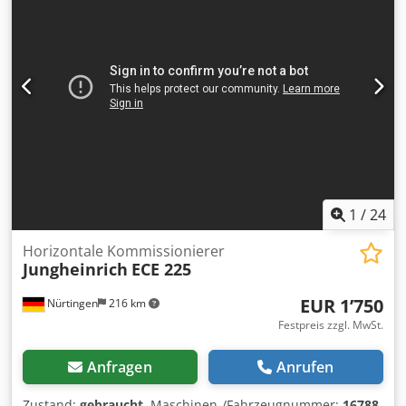
Dedpfx Aoyv S E Dopbock Batteriedaten: 24 V, 3 PzS, 375 Ah
(2019)
1
/
24
Horizontale Kommissionierer
Jungheinrich
ECE 225
EUR 1’750
Nürtingen
216 km
Festpreis zzgl. MwSt.
Anfragen
Anrufen
Zustand:
gebraucht
, Maschinen-/Fahrzeugnummer:
16788
,