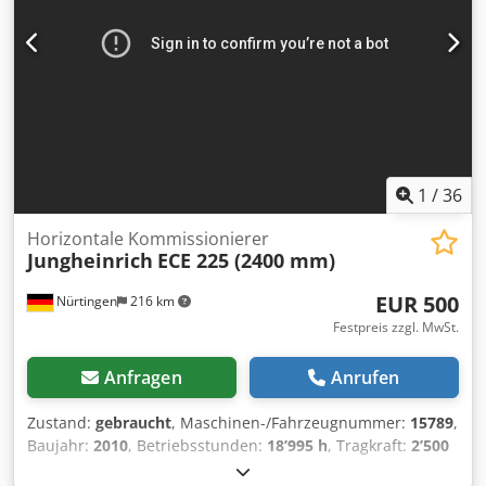
1
/
36
Horizontale Kommissionierer
Jungheinrich
ECE 225 (2400 mm)
EUR 500
Nürtingen
216 km
Festpreis zzgl. MwSt.
Anfragen
Anrufen
Zustand:
gebraucht
, Maschinen-/Fahrzeugnummer:
15789
,
Baujahr:
2010
, Betriebsstunden:
18’995 h
, Tragkraft:
2’500
kg
, Hubhöhe:
200 mm
, Lastschwerpunkt:
1’200 mm
,