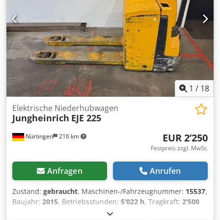
1
/
18
Elektrische Niederhubwagen
Jungheinrich
EJE 225
EUR 2’250
Nürtingen
216 km
Festpreis zzgl. MwSt.
Anfragen
Anrufen
Zustand:
gebraucht
, Maschinen-/Fahrzeugnummer:
15537
,
Baujahr:
2015
, Betriebsstunden:
5’022 h
, Tragkraft:
2’500
kg
, Hubhöhe:
210 mm
, Lastschwerpunkt:
600 mm
,