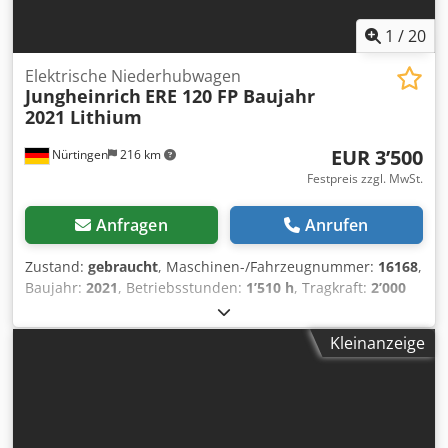
1
/
20
Elektrische Niederhubwagen
Jungheinrich
ERE 120 FP Baujahr
2021 Lithium
EUR 3’500
Nürtingen
216 km
Festpreis zzgl. MwSt.
Anfragen
Anrufen
Zustand:
gebraucht
, Maschinen-/Fahrzeugnummer:
16168
,
Baujahr:
2021
, Betriebsstunden:
1’510 h
, Tragkraft:
2’000
kg
, Hubhöhe:
200 mm
, Lastschwerpunkt:
600 mm
,
Kraftstofftyp:
elektrisch
, Masttyp:
Sonstige
, Bauhöhe:
Kleinanzeige
1’330 mm
, Batteriespannung:
24 V
, Gabellänge:
1’150 mm
,
Vorderreifengröße:
, Hinterreifengröße:
, Gesamtgewicht:
663 kg
, 5007024 Seriennummer: 98294974
Batterieinformationen: 24 Volt Dcodpfexubf Isx Apbjk