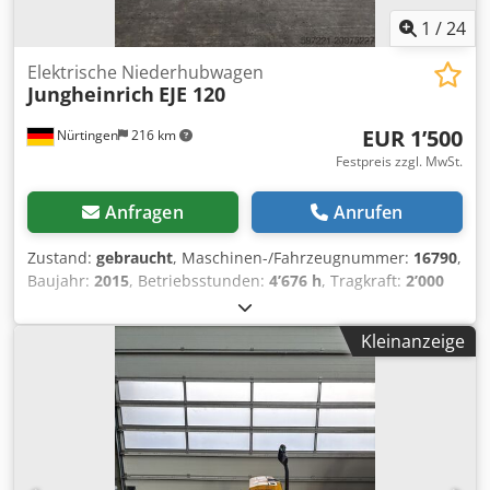
1
/
24
Elektrische Niederhubwagen
Jungheinrich
EJE 120
EUR 1’500
Nürtingen
216 km
Festpreis zzgl. MwSt.
Anfragen
Anrufen
Zustand:
gebraucht
, Maschinen-/Fahrzeugnummer:
16790
,
Baujahr:
2015
, Betriebsstunden:
4’676 h
, Tragkraft:
2’000
kg
, Hubhöhe:
200 mm
, Lastschwerpunkt:
600 mm
,
Kraftstofftyp:
elektrisch
, Masttyp:
Sonstige
, Bauhöhe:
Kleinanzeige
1’320 mm
, Batteriespannung:
24 V
, Gesamtgewicht:
551
kg
, 5054103 Cjdpfxsyadx Nj Ahgsrf Seriennummer:
98143438 Batteriedetails: 24 V, 2 PzS, 250 Ah (2015)