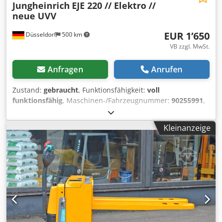
Jungheinrich
EJE 220 // Elektro //
neue UVV
EUR 1’650
Düsseldorf
500 km
VB zzgl. MwSt.
Anfragen
Anrufen
Zustand:
gebraucht
, Funktionsfähigkeit:
voll
funktionsfähig
, Maschinen-/Fahrzeugnummer:
90255991
,
Betriebsstunden:
6’238 h
, Tragkraft:
2’000 kg
, Kraftstofftyp:
elektrisch
, Bauhöhe:
1’350 mm
, Gabellänge:
1’150 mm
,
Kleinanzeige
Antriebsart:
Elektro
, Niederhubkommissionierer
Fahrgestellnummer: 90255991 Zustand: Einsatzbereit und
voll funktionsfähig Zustand Technisch: normal Batterie
Volt: 24V Batterie Ah: 250Ah Crjdpfxeuhwxvj Ahgjf Batterie
Baujahr: 2015 Beschreibung: Jungheinrich Nr.: M0101
Betriebsstunden: 6238 Das Gerät befindet sich optisch und
technisch in gutem Zustand. Irrtümer und
Zwischenverkauf vorbehalten. Sollten Sie Ihren Stapler
nicht gefunden haben, sprechen Sie uns an. Wir haben