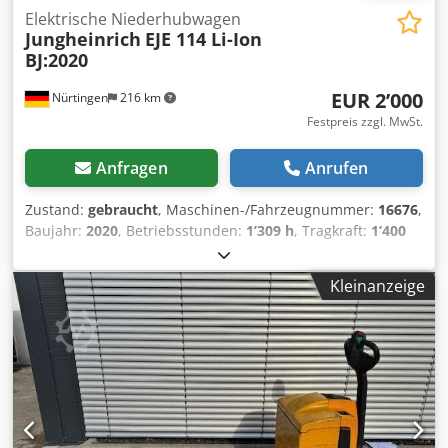
Elektrische Niederhubwagen
Jungheinrich
EJE 114 Li-Ion
BJ:2020
EUR 2’000
Nürtingen
216 km
Festpreis zzgl. MwSt.
Anfragen
Anrufen
Zustand:
gebraucht
, Maschinen-/Fahrzeugnummer:
16676
,
Baujahr:
2020
, Betriebsstunden:
1’309 h
, Tragkraft:
1’400
kg
, Hubhöhe:
200 mm
, Lastschwerpunkt:
600 mm
,
Kraftstofftyp:
elektrisch
, Masttyp:
Sonstige
, Bauhöhe:
Kleinanzeige
1’320 mm
, Batteriespannung:
24 V
, Vorderreifengröße:
,
Hinterreifengröße:
, Gesamtgewicht:
407 kg
, 5014032
Seriennummer: 98265203 Crodpfxsxwf Sqs Ahgof Batterie-
Details: 24 Volt