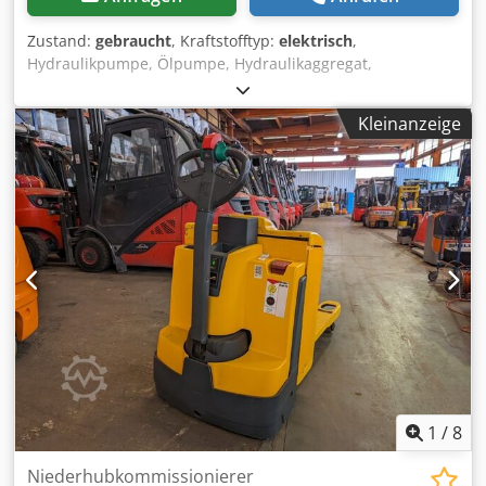
Zustand:
gebraucht
, Kraftstofftyp:
elektrisch
,
Hydraulikpumpe, Ölpumpe, Hydraulikaggregat,
hydraulische Pumpe, Elektromotor, Gleichstrommotor,
Fahrmotor, Antriebsmotor, Hydraulik Zahnradpumpe,
Kleinanzeige
Lenkpumpe -Hersteller: Bosch, Hydraulikpumpe
Hydraulikaggregat aus Komissionierstapler Jungheinrich
Typ EJE-KmS -Hydraulikpumpe: Typ -mit: Tank und
Steuerventil -Abmessungen: 180/160/H370 mm -Gewicht:
11 kg Crjdpfoizc Dmex Ahgef
1
/
8
Niederhubkommissionierer