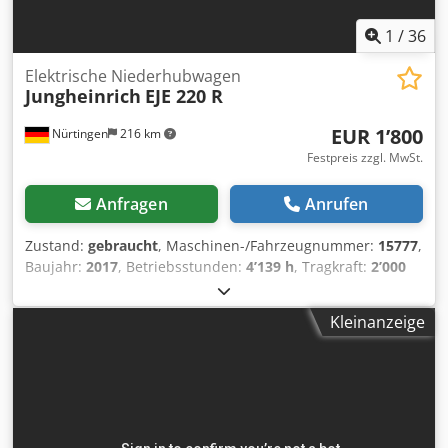
1
/
36
Elektrische Niederhubwagen
Jungheinrich
EJE 220 R
EUR 1’800
Nürtingen
216 km
Festpreis zzgl. MwSt.
Anfragen
Anrufen
Zustand:
gebraucht
, Maschinen-/Fahrzeugnummer:
15777
,
Baujahr:
2017
, Betriebsstunden:
4’139 h
, Tragkraft:
2’000
kg
, Hubhöhe:
200 mm
, Lastschwerpunkt:
600 mm
,
Kraftstofftyp:
elektrisch
, Masttyp:
Sonstige
, Bauhöhe:
Kleinanzeige
1’350 mm
, Gabellänge:
1’150 mm
, 4949986
Seriennummer: 91620640 Crjdpfxsw R Ay Ts Ahgsf