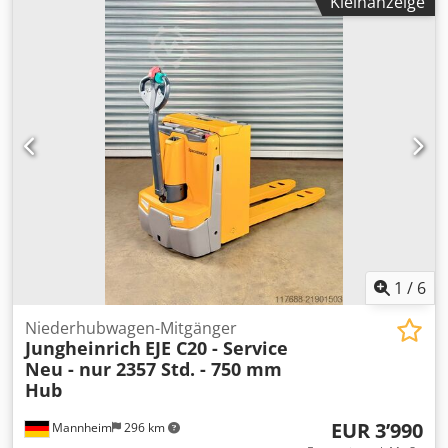
Kleinanzeige
750 mm Mast Typ: Ohne Freihub: Nein Initialhub: Ja
Baubreite: 725 mm Bauhöhe: 1.300 mm Gabellänge: 1.150
mm Leergewicht: 377 kg Lastschwerpunkt: 575 mm
Bereifung: Polyurethan Modelltyp: EJE C20 Batterie Typ: Gel
Spannung: 24 V Batterie Gewicht: 196 kg Ladegerät: Ohne
1
/
6
Niederhubwagen-Mitgänger
Jungheinrich
EJE C20 - Service
Neu - nur 2357 Std. - 750 mm
Hub
EUR 3’990
Mannheim
296 km