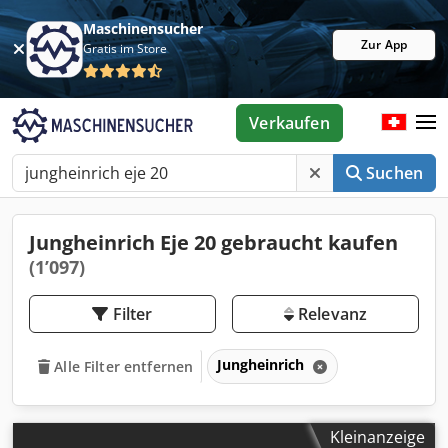
Maschinensucher
Zur App
Gratis im Store
Verkaufen
Suchen
Jungheinrich Eje 20 gebraucht kaufen
(1’097)
Filter
Relevanz
Jungheinrich
Alle Filter entfernen
Kleinanzeige