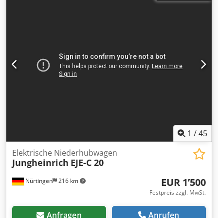
1
/
45
Elektrische Niederhubwagen
Jungheinrich
EJE-C 20
EUR 1’500
Nürtingen
216 km
Festpreis zzgl. MwSt.
Anfragen
Anrufen