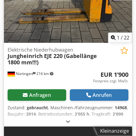
1
/
22
Elektrische Niederhubwagen
Jungheinrich
EJE 220 (Gabellänge
1800 mm!!!)
EUR 1’900
Nürtingen
216 km
Festpreis zzgl. MwSt.
Anfragen
Anrufen
Zustand:
gebraucht
, Maschinen-/Fahrzeugnummer:
14968
,
Baujahr:
2014
, Betriebsstunden:
2’055 h
, Tragkraft:
2’000
kg
, Hubhöhe:
200 mm
, Lastschwerpunkt:
900 mm
,
Kraftstofftyp:
elektrisch
, Masttyp:
Sonstige
, Bauhöhe:
Kleinanzeige
1’300 mm
, Batteriespannung:
24 V
, Gabellänge:
1’800 mm
,