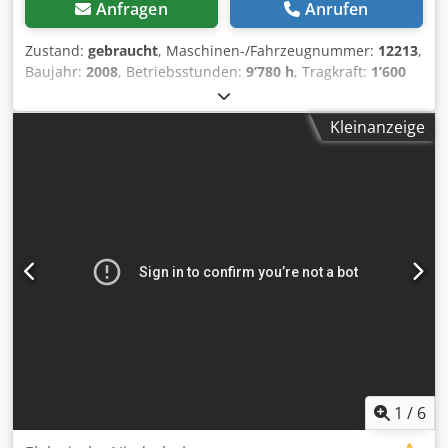
Anfragen
Anrufen
Zustand:
gebraucht
, Maschinen-/Fahrzeugnummer:
12213
,
Baujahr:
2008
, Betriebsstunden:
9’780 h
, Tragkraft:
1’600
kg
, Hubhöhe:
200 mm
, Lastschwerpunkt:
600 mm
,
Kraftstofftyp:
elektrisch
, Masttyp:
Sonstige
, Bauhöhe:
Kleinanzeige
1’330 mm
, Gesamtgewicht:
577 kg
, 5007021
Crodpfoxubfzjx Ahgjf Seriennummer: 90315321
1
/
6