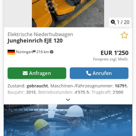
1
/
20
Elektrische Niederhubwagen
Jungheinrich
EJE 120
EUR 1’250
Nürtingen
216 km
Festpreis zzgl. MwSt.
Anfragen
Anrufen
Zustand:
gebraucht
, Maschinen-/Fahrzeugnummer:
16791
,
Baujahr:
2015
, Betriebsstunden:
4’575 h
, Tragkraft:
2’000
kg
, Hubhöhe:
200 mm
, Lastschwerpunkt:
600 mm
,
Kraftstofftyp:
elektrisch
, Masttyp:
Sonstige
, Bauhöhe:
1’320 mm
, Batteriespannung:
24 V
, Gabellänge:
1’150 mm
,
Gesamtgewicht:
551 kg
, 5078336 Crodpfxjyk N Iqj Ahgjf
Seriennummer: 98133439 Batterie-Details: 24 V, 2 TPzS,
250 Ah (Baujahr 2019)