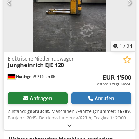
1
/
24
Elektrische Niederhubwagen
Jungheinrich
EJE 120
EUR 1’500
Nürtingen
216 km
Festpreis zzgl. MwSt.
Anfragen
Anrufen
Zustand:
gebraucht
, Maschinen-/Fahrzeugnummer:
16789
,
Baujahr:
2015
, Betriebsstunden:
4’623 h
, Tragkraft:
2’000
kg
, Hubhöhe:
200 mm
, Lastschwerpunkt:
600 mm
,
Kraftstofftyp:
elektrisch
, Masttyp:
Sonstige
, Bauhöhe:
1’320 mm
, Batteriespannung:
24 V
, Gesamtgewicht:
551