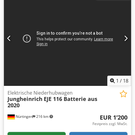
Vorderreifengröße:
NEU
, Gesamtgewicht:
525 kg
, 5099045
Crodpfoytzadsx Ahgof Seriennummer: 98090894
Batteriedaten: 24 V, 2 PzS, 230 Ah (NEU!!!)
1
/
18
Elektrische Niederhubwagen
Jungheinrich
EJE 116 Batterie aus
2020
EUR 1’200
Nürtingen
216 km
Festpreis zzgl. MwSt.