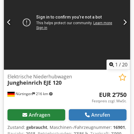
1
/
20
Elektrische Niederhubwagen
Jungheinrich
EJE 120
EUR 2’750
Nürtingen
216 km
Festpreis zzgl. MwSt.
Anfragen
Anrufen
Zustand:
gebraucht
, Maschinen-/Fahrzeugnummer:
16901
,
Baujahr:
2018
, Betriebsstunden:
2’586 h
, Tragkraft:
2’000