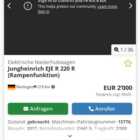
1
/
36
Elektrische Niederhubwagen
Jungheinrich
EJE R 220 R
(Rampenfunktion)
EUR 2’000
Nürtingen
216 km
Festpreis zzgl. MwSt.
Anfragen
Anrufen
Zustand:
gebraucht
, Maschinen-/Fahrzeugnummer:
15776
,
Baujahr:
2017
, Betriebsstunden:
3’441 h
, Tragkraft:
2’000
kg
, Lastschwerpunkt:
600 mm
, Kraftstofftyp:
elektrisch
,