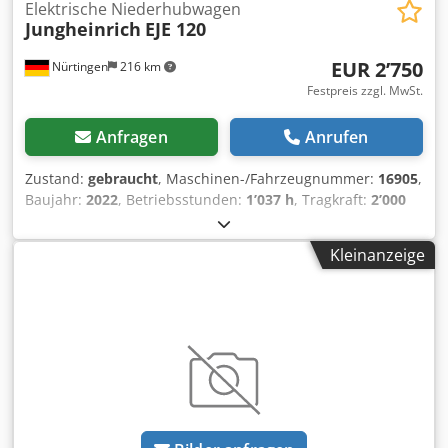
Elektrische Niederhubwagen
Jungheinrich
EJE 120
EUR 2’750
Nürtingen
216 km
Festpreis zzgl. MwSt.
Anfragen
Anrufen
Zustand:
gebraucht
, Maschinen-/Fahrzeugnummer:
16905
,
Baujahr:
2022
, Betriebsstunden:
1’037 h
, Tragkraft:
2’000
kg
, Hubhöhe:
220 mm
, Lastschwerpunkt:
600 mm
,
Kraftstofftyp:
elektrisch
, Masttyp:
Sonstige
, Bauhöhe:
Kleinanzeige
1’300 mm
, Batteriespannung:
24 V
, Gabellänge:
1’150 mm
,
Gesamtgewicht:
413 kg
, 5087131 Seriennummer: 98341260
Batterie-Details: 24 V, 2 PzB, 150 Ah (2022) Csdeynu Iwopfx
Ahgjrf