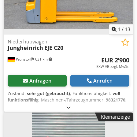
noch eine große Auswahl weiterer Geräte vor Ort.
1
/
13
Niederhubwagen
Jungheinrich
EJE C20
EUR 2’900
Wunstorf
631 km
EXW VB zzgl. MwSt.
Anfragen
Anrufen
Zustand:
sehr gut (gebraucht)
, Funktionsfähigkeit:
voll
funktionsfähig
, Maschinen-/Fahrzeugnummer:
98321770
,
Baujahr:
2021
, Betriebsstunden:
251 h
, Tragkraft:
2’000 kg
,
Hubhöhe:
750 mm
, Kraftstofftyp:
elektrisch
,
Kleinanzeige
Batteriekapazität:
150 Ah
, Batteriespannung:
24 V
,
Gabellänge:
1’150 mm
, Vorderreifentyp:
Polyurethanreifen
(nicht kreidend)
, Hinterreifentyp:
Polyurethanreifen