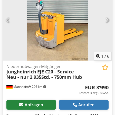
(nicht kreidend)
, Leergewicht:
534 kg
, Jungheinrich EJE
C20 Niederhubwagen Baujahr 2021 Codpfx Asziyf Aohgjrf
Daten: Jungheinrich EJE C20 Baujahr: 2021 Abgelesene
Betriebsstunden (h): 251 Hubhöhe (mm): 750 Tragkraft (kg):
700 / 2000 Gabellänge (mm): 1150 Eigengewicht (kg): 534
Bereifung vorne: Polyurethan Bereifung hinten:
Polyurethan Batterie-Baujahr: 2021 Batterie-Kapazität (Ah):
150 Batterie-Spannung (V): 24 Zubehör: Integrierte
Ladegerät.
1
/
6
Niederhubwagen-Mitgänger
Jungheinrich
EJE C20 - Service
Neu - nur 2.935Std. - 750mm Hub
EUR 3’990
Mannheim
296 km
Festpreis zzgl. MwSt.
Anfragen
Anrufen