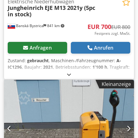
Elektrische Niederhubwagen
Jungheinrich
EJE M13 2021y (5pc
in stock)
EUR 700
Banská Bystrica
841 km
EUR 800
Festpreis zzgl. MwSt.
Anfragen
Anrufen
Zustand:
gebraucht
, Maschinen-/Fahrzeugnummer:
A-
IC1296
, Baujahr:
2021
, Betriebsstunden:
1’100 h
, Tragkraft:
1’300 kg
, Kraftstofftyp:
elektrisch
, Masttyp:
Sonstige
,
5186955 Seriennummer: FN974327 Internationaler
Kleinanzeige
Transport möglich / Internationale Lieferung möglich
Crodpszfgcasfx Ahgef