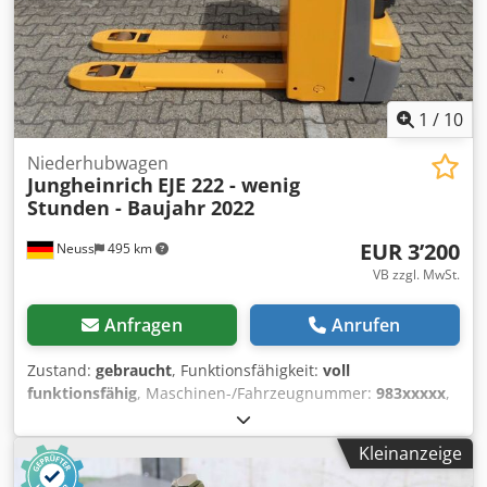
1
/
10
Niederhubwagen
Jungheinrich
EJE 222 - wenig
Stunden - Baujahr 2022
EUR 3’200
Neuss
495 km
VB zzgl. MwSt.
Anfragen
Anrufen
Zustand:
gebraucht
, Funktionsfähigkeit:
voll
funktionsfähig
, Maschinen-/Fahrzeugnummer:
983xxxxx
,
Baujahr:
2022
, Betriebsstunden:
1’888 h
, Tragkraft:
2’200
kg
, Hubhöhe:
122 mm
, Kraftstofftyp:
elektrisch
,
Kleinanzeige
Gabellänge:
1’150 mm
, Leergewicht:
582 kg
, Gesamtlänge:
1’737 mm
, Antriebsart:
Elektro
, Baubreite:
724 mm
,