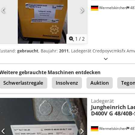
Wermelskirchen
48
1
/
2
Zustand:
gebraucht
, Baujahr:
2011
, Ladegerät Credpoyvcmksfx Amv
Weitere gebrauchte Maschinen entdecken
Schwerlastregale
Insolvenz
Auktion
Tegom
Ladegerät
Jungheinrich
La
D400V G 48/40B-
Wermelskirchen
48