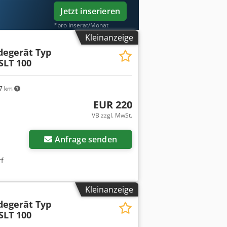
gen Herstellergarantien.
Jetzt inserieren
*pro Inserat/Monat
Kleinanzeige
degerät Typ
SLT 100
7 km
EUR 220
VB zzgl. MwSt.
Anfrage senden
rf
Kleinanzeige
degerät Typ
SLT 100