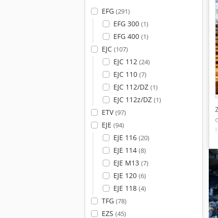
EFG
(291)
EFG 300
(1)
EFG 400
(1)
EJC
(107)
EJC 112
(24)
EJC 110
(7)
EJC 112/DZ
(1)
EJC 112z/DZ
(1)
ETV
(97)
EJE
(94)
EJE 116
(20)
EJE 114
(8)
EJE M13
(7)
EJE 120
(6)
EJE 118
(4)
TFG
(78)
EZS
(45)