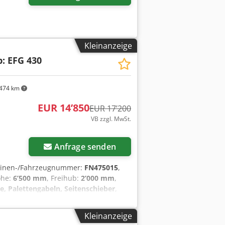
Kleinanzeige
p: EFG 430
474 km
EUR 14’850
EUR 17’200
VB zzgl. MwSt.
Anfrage senden
hinen-/Fahrzeugnummer:
FN475015
,
öhe:
6’500 mm
, Freihub:
2’000 mm
,
e, Palettengabeln, Seitenschieber
,
erstellgerät Crsdpeyalufofx Amvef
Kleinanzeige