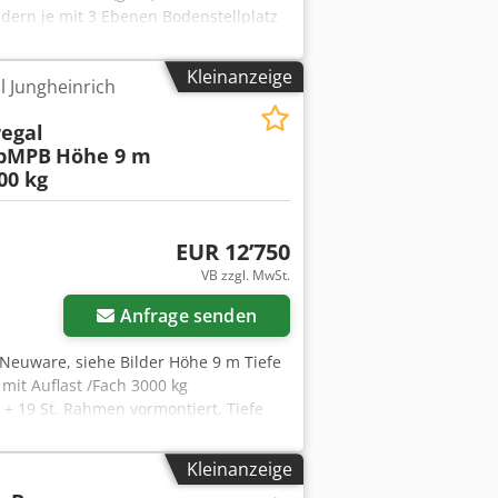
ldern je mit 3 Ebenen Bodenstellplatz
einrich Cedpfxok Eb Sfe Amvjrf Typ: B
 22,20 Regaltiefe: 110 cm
Kleinanzeige
l Jungheinrich
eldlast: 4981 kg Palettenplätze: 96
eise Anfahrschütze Leitplanken
regal
eles mehr... Fragen Sie einfach bei
ypMPB
Höhe 9 m
00 kg
EUR 12’750
VB zzgl. MwSt.
Anfrage senden
 Neuware, siehe Bilder Höhe 9 m Tiefe
mit Auflast /Fach 3000 kg
 + 19 St. Rahmen vormontiert, Tiefe
ch + 288 St. Einhängesicherungen + 78
dlich. Weiteres Zubehör finden Sie im
Kleinanzeige
m Höhen auf Lager. Feldlast 12