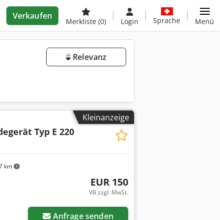
Verkaufen
Sprache
Merkliste
(0)
Login
Menü
Relevanz
Kleinanzeige
degerät Typ E 220
7 km
EUR 150
VB zzgl. MwSt.
Mehr Bilder anfragen
Anfrage senden