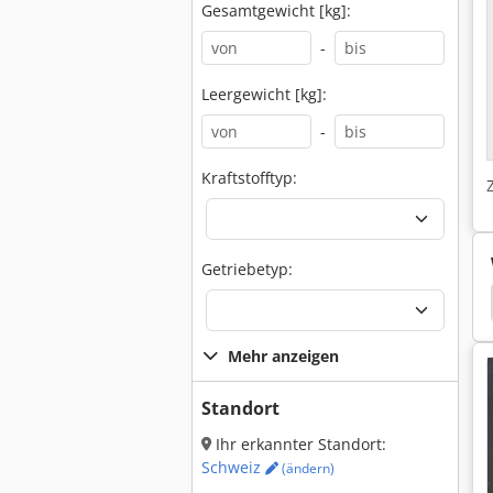
Gesamtgewicht [kg]:
-
Leergewicht [kg]:
-
Kraftstofftyp:
Getriebetyp:
r Containerstapler
Kalmar Seitenstapler
Heli
Mehr anzeigen
Standort
Ihr erkannter Standort:
Schweiz
(ändern)