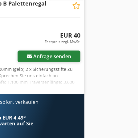
p B Palettenregal
EUR 40
Festpreis zzgl. MwSt.
r anfragen
Anfrage senden
600mm (gelb) 2 x Sicherungsstifte Zu
Sprechen Sie uns einfach an.
iefe: 1.100 mm Traversenlänge: 3.600
er Belastungswarnhinweise
wandgitter Tiefenstege
s an! Verkaufs- & Lieferbedingungen
ofort verkaufen
Standort. Express-Zustellung über
sstatus: Sämtliche Angebote sind
ab EUR 4.49
*
svorbehalt: Die Ware bleibt bis zur
arten auf Sie
ügungs- und Verarbeitungsverbot). -
). Bei Gebraucht- und IIa-Ware