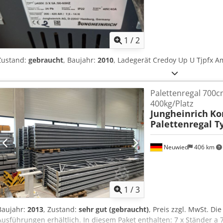
1
/
2
Zustand:
gebraucht
, Baujahr:
2010
, Ladegerät Credoy Up U Tjpfx A
Palettenregal 700c
400kg/Platz
Jungheinrich
Ko
Palettenregal 
Neuwied
406 km
1
/
3
Baujahr:
2013
, Zustand:
sehr gut (gebraucht)
, Preis zzgl. MwSt. D
Ausführungen erhältlich. In diesem Paket enthalten: 7 x Ständer a 