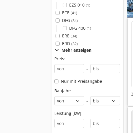
EZS 010
(1)
ECE
(41)
DFG
(34)
DFG 400
(1)
ERE
(34)
ERD
(32)
Mehr anzeigen
Preis:
-
Nur mit Preisangabe
Baujahr:
-
Leistung [kW]:
-