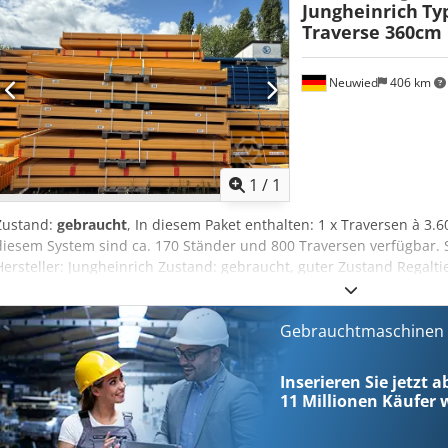
Jungheinrich
Ty
Traverse 360cm
Neuwied
406 km
Mehr Bilde
1
/
1
Zustand:
gebraucht
, In diesem Paket enthalten: 1 x Traversen à 3.
diesem System sind ca. 170 Ständer und 800 Traversen verfügbar. 
Hersteller: Jungheinrich Zustand: gebraucht, guter Zustand Regalt
mm Fachlast: 3200 kg Zubehör wie z.B. Bodenbefestigung Verbind
Anfahrschütze Leitplanken Codpfx Amsyu Rbaovjrf Gitterroste Rück
Abgrenzungsgeländer und vieles mehr... Fragen Sie einfach bei un
Gebrauchtmaschinen s
(B2B) - Preise & Logistik: Sämtliche Preise verstehen sich Netto ab 
eigenen Fuhrpark nach individueller Absprache möglich. - Angebot
Inserieren Sie jetzt 
freibleibend. Zwischenverkauf ausdrücklich vorbehalten. - Eigentum
11 Millionen
Käufer w
vollständigen Regulierung unser uneingeschränktes Eigentum (Verf
Gewährleistung: Exklusiver Vertrieb an Gewerbetreibende (§ 14 BGB