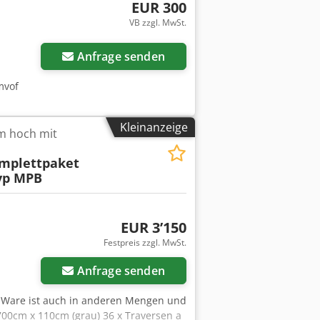
EUR 300
VB zzgl. MwSt.
Mehr Bilder anfragen
Anfrage senden
mvof
Kleinanzeige
m hoch mit
mplettpaket
Typ MPB
EUR 3’150
Festpreis zzgl. MwSt.
Anfrage senden
ie Ware ist auch in anderen Mengen und
700cm x 110cm (grau) 36 x Traversen a