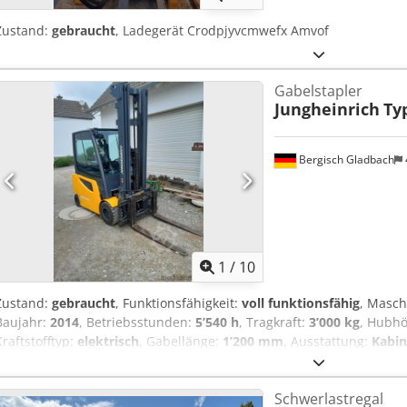
Zustand:
gebraucht
, Ladegerät Crodpjyvcmwefx Amvof
Gabelstapler
Jungheinrich
Ty
Bergisch Gladbach
1
/
10
Zustand:
gebraucht
, Funktionsfähigkeit:
voll funktionsfähig
, Masc
Baujahr:
2014
, Betriebsstunden:
5’540 h
, Tragkraft:
3’000 kg
, Hubh
Kraftstofftyp:
elektrisch
, Gabellänge:
1’200 mm
, Ausstattung:
Kabin
Elektrofrontstapler mit Ladegerät, Vollkabine, Heizung und Zinkenv
Schwerlastregal