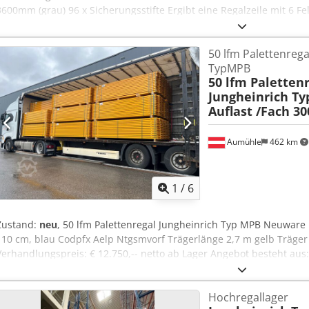
3600mm (grau) 96 x Sicherungsstifte Ergibt eine Regalzeile mit 6 Fe
= insgesamt 96 Palettenplätze (400kg pro Palette) Hersteller: Jungh
Zustand: gebraucht, sehr guter Zustand Höhe: 700 cm Länge: ca. 1 x
50 lfm Palettenrega
Verstrebung: geschraubt Traversenlänge: 3,60 m Fachlast: 1600 kg F
TypMPB
Zubehör wie z.B. Bodenbefestigung Verbinder Belastungswarnhinw
50 lfm Paletten
Gitterroste Rückwandgitter Tiefenstege Abgrenzungsgeländer und vi
Jungheinrich T
uns an!
Auflast /Fach 30
Aumühle
462 km
1
/
6
Zustand:
neu
, 50 lfm Palettenregal Jungheinrich Typ MPB Neuware
110 cm, blau Codpfx Aelp Ntgsmvorf Trägerlänge 2,7 m gelb Träger 
Verhandlungspreis: € 12.750,-- netto ab Lager Angebot besteht aus:
110 cm, Höhe 9 m + 144 St. Träger, Länge 2,7 m, 3000 kg Auflast/Fa
St. Betonanker Traglastschilder Dokumente usw. sind selbstverstän
Hochregallager
Zubehörkatalog. Rahmen blau, Ausfachungen verzinkt. 3,5 m bis 9 