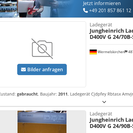
Ausschluss der Sachmängelhaftung. Für Neuware gelten die jeweili
Jetzt informieren
+49 201 857 861 12
Ladegerät
Jungheinrich
La
D400V G 24/70B-
Wermelskirchen
48
Bilder anfragen
Zustand:
gebraucht
, Baujahr:
2011
, Ladegerät Cjdpfey Rbtasx Amvj
Ladegerät
Jungheinrich
La
D400V G 24/90B-