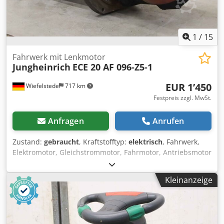
1
/
15
Fahrwerk mit Lenkmotor
Jungheinrich
ECE 20 AF 096-Z5-1
EUR 1’450
Wiefelstede
717 km
Festpreis zzgl. MwSt.
Anfragen
Anrufen
Zustand:
gebraucht
, Kraftstofftyp:
elektrisch
, Fahrwerk,
Elektromotor, Gleichstrommotor, Fahrmotor, Antriebsmotor
Komissionierstapler -Hersteller: Jungheinrich, Fahrwerk
Antriebsmotor mit Lenkmotor aus Komissionierstapler Typ:
Kleinanzeige
ECE 20 -Antriebsmotor: juli AF 096-Z5-1 2,5 kW -
Einzelkomponenten: siehe Fotos -Rad: Ø 215 mm -Anzahl:
2x Fahrwerk vorhanden -Preis: pro Stück Chodpfx Akeiy Efxj
Eja -Abmessungen: 390/280/H680 mm -Gewicht: 82 kg/St.