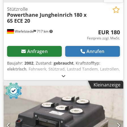
Stützrolle
Powerthane Jungheinrich
180 x
65 ECE 20
EUR 180
Wiefelstede
717 km
Festpreis zzgl. MwSt.
Anfragen
Anrufen
Baujahr:
2002
, Zustand:
gebraucht
, Kraftstofftyp:
elektrisch
, Fahrwerk, Stützrad, Lastrad Tandem, Lastrollen,
Lenkrolle, Stützrolle, Bockrolle, Schwenkrad, Stützradbock -
Hersteller: Powerthane / Jungheinrich, Stützrad aus
Kleinanzeige
Elektro-Hubwagen ECE 20 -Radgröße: 180 x 65 mm -Anzahl:
1x Stützrolle vorhanden Csdpei Dpzdefx Ak Eeha -Preis:
pro Stück -Abmessungen: 235/160/H240 mm -Gewicht: 13,1
kg/St.