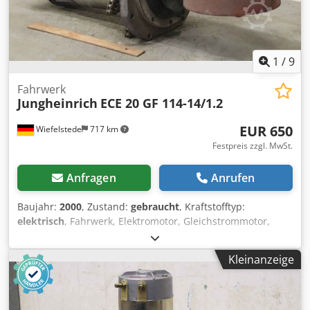
1
/
9
Fahrwerk
Jungheinrich
ECE 20 GF 114-14/1.2
EUR 650
Wiefelstede
717 km
Festpreis zzgl. MwSt.
Anfragen
Anrufen
Baujahr:
2000
, Zustand:
gebraucht
, Kraftstofftyp:
elektrisch
, Fahrwerk, Elektromotor, Gleichstrommotor,
Fahrmotor, Antriebsmotor Komissionierstapler,
Antriebsrad Elektrohubwagen -Hersteller: Jungheinrich,
Kleinanzeige
Fahrwerk Antriebsmotor aus Elektro-Hubwagen ECE 20 -
Antriebsmotor: juli GF 114-14/1.2 24V 2,5 kW -
Einzelkomponenten: siehe Fotos -Rad: Ø 215 mm -Anzahl:
1x Fahrwerk vorhanden -Preis: pro Stück -Abmessungen: