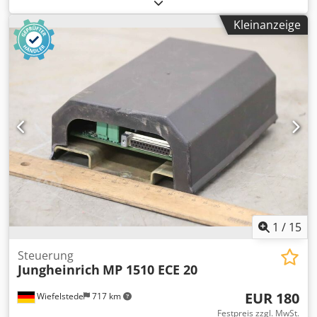
Jungheinrich, Bedienteil Lenkung komplett aus
Komissionierstapler Typ: ECE 20 -Anzahl: 2x Bedieneinheit
Kleinanzeige
vorhanden, Baujahr 2002 / 2003 -Preis: pro Stück -
Abmessungen: 500/380/H480 mm Cjdpfx Aksiy Ef Ho Ejha -
Gewicht: 11 kg
1
/
15
Steuerung
Jungheinrich
MP 1510 ECE 20
EUR 180
Wiefelstede
717 km
Festpreis zzgl. MwSt.