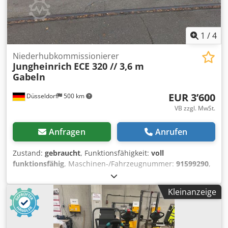
Stecker, Gerne organisieren wir Ihnen einen
kostengünstigen Transport. Ein Mietkauf ist generell
möglich. Wir sind offizieller Jungheinrich Partner. CE
Zertifikat,
1
/
4
Niederhubkommissionierer
Jungheinrich
ECE 320 // 3,6 m
Gabeln
EUR 3’600
Düsseldorf
500 km
VB zzgl. MwSt.
Anfragen
Anrufen
Zustand:
gebraucht
, Funktionsfähigkeit:
voll
funktionsfähig
, Maschinen-/Fahrzeugnummer:
91599290
,
Baujahr:
2016
, Betriebsstunden:
5’600 h
, Tragkraft:
3’000
kg
, Kraftstofftyp:
elektrisch
, Antriebsart:
Elektro
,
Kleinanzeige
Niederhubkommissionierer Fahrgestellnummer: 91599290
Zustand: Einsatzbereit und voll funktionsfähig Zustand
Technisch: gut Batterie Baujahr: 2022 Beschreibung:
Jungheinrich ECE 320 – Elektro-Niederhubkommissionierer