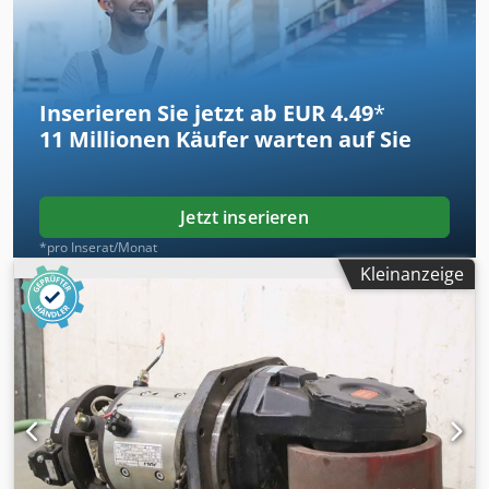
1x Steuerteil vorhanden -Preis: pro Stück Codpfx Akoi
Dudre Eeha -Abmessungen: 250/190/H100 mm -Gewicht:
4,2 kg/St.
Inserieren Sie jetzt ab EUR 4.49
*
11 Millionen
Käufer warten auf Sie
Jetzt inserieren
*pro Inserat/Monat
Kleinanzeige