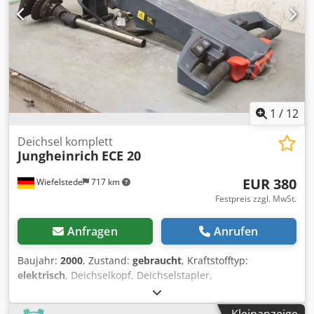
1
/
12
Deichsel komplett
Jungheinrich
ECE 20
EUR 380
Wiefelstede
717 km
Festpreis zzgl. MwSt.
Anfragen
Anrufen
Baujahr:
2000
, Zustand:
gebraucht
, Kraftstofftyp:
elektrisch
, Deichselkopf, Deichselstapler,
Deichselhubwagen, Deichsel, Lenkung, Elektro-
Handhubwagen -Hersteller: Jungheinrich , Deichsel
Kleinanzeige