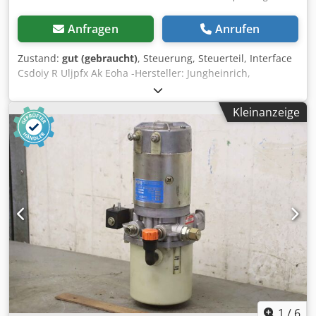
Anfragen
Anrufen
Zustand:
gut (gebraucht)
, Steuerung, Steuerteil, Interface
Csdoiy R Uljpfx Ak Eoha -Hersteller: Jungheinrich,
Steuerung aus Komissionierstapler Typ: ECE 20 Bauj. 2002
/ 2003 -Typ: MP 1510-Interface 2 50053044-6/99 -
Kleinanzeige
Spannung: 24 V -Anzahl: 2 Stück vorhanden -Preis: pro
Stück -Abmessungen: 170/135/H70 mm -Gewicht: 0,7 kg/St.
1
/
6