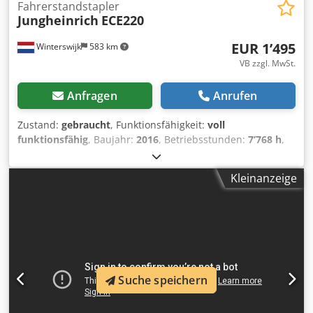
Fahrerstandstapler
Jungheinrich
ECE220
EUR 1’495
Winterswijk
583 km
VB zzgl. MwSt.
Anfragen
Anrufen
Zustand:
gebraucht
, Funktionsfähigkeit:
voll
funktionsfähig
, Baujahr:
2016
, Betriebsstunden:
7’768 h
,
Tragkraft:
2’000 kg
, Kraftstofftyp:
elektrisch
, Antriebsart:
Elektro
, Fahrerstandstapler Zustand: Einsatzbereit und
Kleinanzeige
voll funktionsfähig Chsdozi H Ttjpfx Ak Eoa Zustand
Technisch: gut Bereifung vorne Typ: Polyurethan Bereifung
hinten Typ: Polyurethan Batterie Volt: 24V Beschreibung:
We have got 20 pieces!
Suche speichern