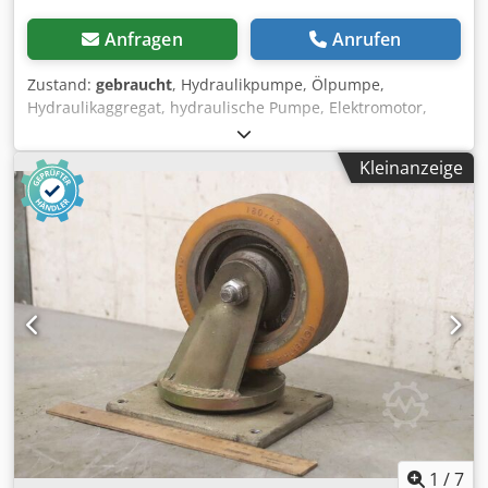
Anfragen
Anrufen
Zustand:
gebraucht
, Hydraulikpumpe, Ölpumpe,
Hydraulikaggregat, hydraulische Pumpe, Elektromotor,
Gleichstrommotor, Fahrmotor, Antriebsmotor, Hydraulik
Zahnradpumpe, Lenkpumpe -Hersteller: Bosch,
Kleinanzeige
Hydraulikpumpe Hydraulikaggregat aus Elektro-Stapler
Jungheinrich Typ ECE 20 -Hydraulikpumpe: Typ 0 542 015
191 -Motor: Typ 1 547 220 524 24 V 2,2 kW Csdei Aqbcepfx
Ak Esha -mit: Tank und Steuerventil -Anzahl: 2
Stückvorhanden -Preis: pro Stück -Abmessungen:
220/120/H370 mm -Gewicht: 9 kg/St.
1
/
7