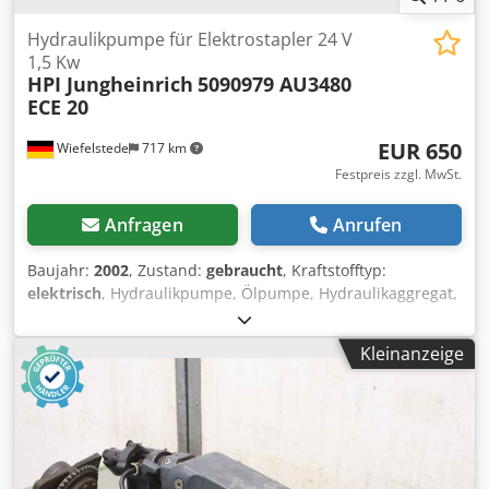
Hydraulikpumpe für Elektrostapler 24 V
1,5 Kw
HPI Jungheinrich
5090979 AU3480
ECE 20
EUR 650
Wiefelstede
717 km
Festpreis zzgl. MwSt.
Anfragen
Anrufen
Baujahr:
2002
, Zustand:
gebraucht
, Kraftstofftyp:
elektrisch
, Hydraulikpumpe, Ölpumpe, Hydraulikaggregat,
hydraulische Pumpe, Elektromotor, Gleichstrommotor,
Fahrmotor, Antriebsmotor, Hydraulik Zahnradpumpe -
Kleinanzeige
Hersteller: HPI, Hydraulikpumpe aus Komissionierstapler
Typ ECE 20 Chsdpoi Dbznofx Ak Eea -Hydraulikpumpe: Typ
5090979 -Motor: Typ AU3480 24 V 1,5 kW -mit: Tank und
Steuerventil -Abmessungen: 200/180/H370 mm -Gewicht:
9,8 kg