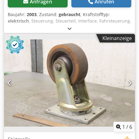
Anfragen
Anrufen
Baujahr:
2003
, Zustand:
gebraucht
, Kraftstofftyp:
elektrisch
, Steuerung, Steuerteil, Interface, Fahrsteuerung,
Fahrstromsteuerung -Hersteller: Jungheinrich, Steuerung
Fahrsteuerung aus Komissionierstapler Typ: ECE 20 -Typ:
Kleinanzeige
AS 2412/3 -Mat-Nr.: 50314365 / 50463845 Software-Version
1.11 Chodpeiy R U Nefx Ak Eja -Spannung: 24 V -Anzahl: 1x
Steuerteil vorhanden -Preis: pro Stück -Abmessungen:
250/190/H120 mm -Gewicht: 4,2 kg/St.
1
/
6