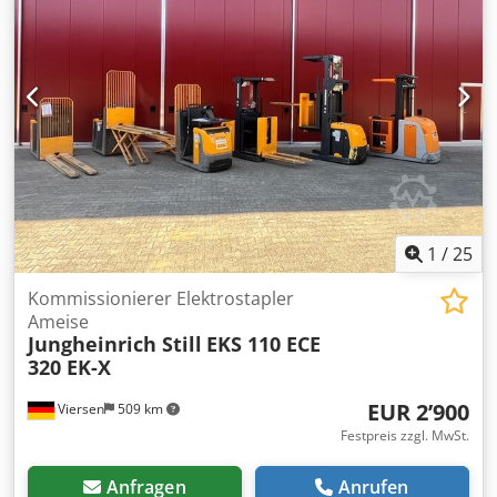
Anzahl: 1x Fahrwerk vorhanden -Preis: pro Stück -
Abmessungen: 295/277/H630 mm -Gewicht: 73 kg/St.
1
/
25
Kommissionierer Elektrostapler
Ameise
Jungheinrich Still
EKS 110 ECE
320 EK-X
EUR 2’900
Viersen
509 km
Festpreis zzgl. MwSt.
Anfragen
Anrufen