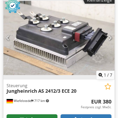
komplett aus Elektro-Hubwagen ECE 20 Baujahr 2000 /
2001 -Einzelkomponenten: siehe Fotos -Anzahl: 2x Deichsel
vorhanden, 1x Bauj. 2000 / 1x Bauj. 2001 -Abgabe/Preis:
komplett pro Stück -Abmessungen: 860/500/H200 mm
Chsdpfx Akji Aqaxo Esa -Gewicht: 29 kg
1
/
7
Steuerung
Jungheinrich
AS 2412/3 ECE 20
EUR 380
Wiefelstede
717 km
Festpreis zzgl. MwSt.