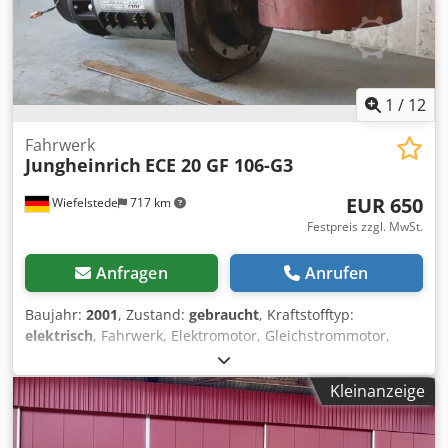
1
/
12
Fahrwerk
Jungheinrich
ECE 20 GF 106-G3
EUR 650
Wiefelstede
717 km
Festpreis zzgl. MwSt.
Anfragen
Anrufen
Baujahr:
2001
, Zustand:
gebraucht
, Kraftstofftyp:
elektrisch
, Fahrwerk, Elektromotor, Gleichstrommotor,
Fahrmotor, Antriebsmotor Komissionierstapler,
Antriebsrad Elektrohubwagen -Hersteller: Jungheinrich,
Kleinanzeige
Fahrwerk Antriebsmotor aus Elektro-Hubwagen ECE 20 -
Antriebsmotor: juli GF 106-G3 24V 2,0 kW Chjdpfx Aei Dud
Dsk Eea -Rad: Ø 218 mm -Einzelkomponenten: siehe Fotos -