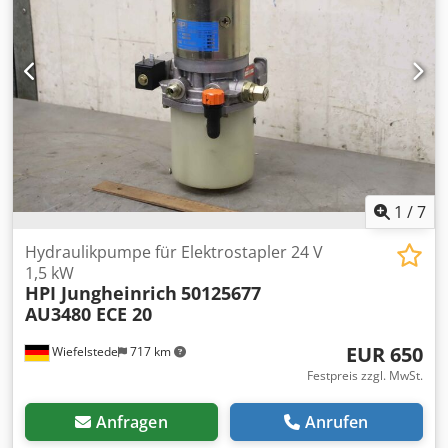
295/275/H650 mm Cedpfxoi Aqa Hs Ak Eoha -Gewicht: 74
kg/St.
1
/
7
Hydraulikpumpe für Elektrostapler 24 V
1,5 kW
HPI Jungheinrich
50125677
AU3480 ECE 20
EUR 650
Wiefelstede
717 km
Festpreis zzgl. MwSt.
Anfragen
Anrufen