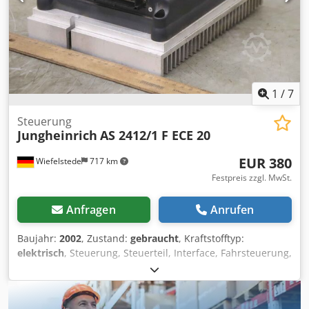
1
/
7
Steuerung
Jungheinrich
AS 2412/1 F ECE 20
EUR 380
Wiefelstede
717 km
Festpreis zzgl. MwSt.
Anfragen
Anrufen
Baujahr:
2002
, Zustand:
gebraucht
, Kraftstofftyp:
elektrisch
, Steuerung, Steuerteil, Interface, Fahrsteuerung,
Fahrstromsteuerung -Hersteller: Jungheinrich, Steuerung
Fahrsteuerung aus Komissionierstapler Typ: ECE 20 -Typ:
AS 2412/1 F -Mat-Nr.: 50059236 -Spannung: 24 V -Anzahl: