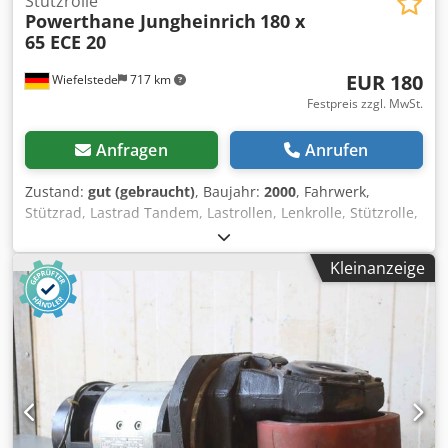
Stützrolle
Powerthane Jungheinrich
180 x
65 ECE 20
EUR 180
Wiefelstede
717 km
Festpreis zzgl. MwSt.
Anfragen
Anrufen
Zustand:
gut (gebraucht)
, Baujahr:
2000
, Fahrwerk,
Stützrad, Lastrad Tandem, Lastrollen, Lenkrolle, Stützrolle,
Bockrolle, Schwenkrad, Stützradbock -Hersteller:
Powerthane / Jungheinrich, Stützrad aus Elektro-
Kleinanzeige
Hubwagen ECE 20 -Radgröße: 180 x 65 mm -Anzahl: 1x
Stützrolle vorhanden Chjdpfxsi Aqaqs Ak Eja -
Abmessungen: 240/160/H280 mm -Gewicht: 13 kg