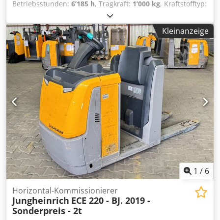
Betriebsstunden:
6’185 h
, Tragkraft:
1’000 kg
, Kraftstofftyp:
elektrisch
, Masttyp:
Simplex
, Bauhöhe:
1’400 mm
,
Hersteller: Jungheinrich Chjdpoy Rnbqsfx Ak Eea Typ:
Kleinanzeige
Jungheinrich ECE 310 - Elektro-Kommissionierer
Antriebsart: Elektro Tragkraft: 1.000 kg Hubhöhe: 70 mm
Lastschwerpunkt: 600 mm Baujahr: 2014 Betriebsstunden:
2.884 Seriennr.: 91580720 Mastdaten
1
/
6
Horizontal-Kommissionierer
Jungheinrich
ECE 220 - BJ. 2019 -
Sonderpreis - 2t