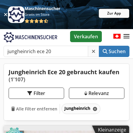
Maschinensucher
Zur App
Gratis im Store
Verkaufen
Suchen
Jungheinrich Ece 20 gebraucht kaufen
(1’107)
Filter
Relevanz
Jungheinrich
Alle Filter entfernen
Kleinanzeige