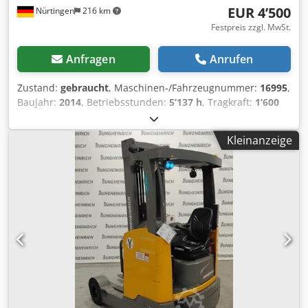
EUR 4’500
Nürtingen
216 km
Festpreis zzgl. MwSt.
Anfragen
Anrufen
Zustand:
gebraucht
, Maschinen-/Fahrzeugnummer:
16995
,
Baujahr:
2014
, Betriebsstunden:
5’137 h
, Tragkraft:
1’600
kg
, Hubhöhe:
4’200 mm
, Freihub:
1’470 mm
,
Lastschwerpunkt:
600 mm
, Kraftstofftyp:
elektrisch
,
Kleinanzeige
Masttyp:
Triplex
, Bauhöhe:
1’900 mm
, Batteriespannung:
24 V
, Gabellänge:
1’150 mm
, Gesamtgewicht:
1’318 kg
,
5137421 Dwjdjy Eku Njpfx Afxoa Seriennummer: 90451156
Batterieangaben: 24 V, 2 PzS, 250 Ah, Baujahr: 2014