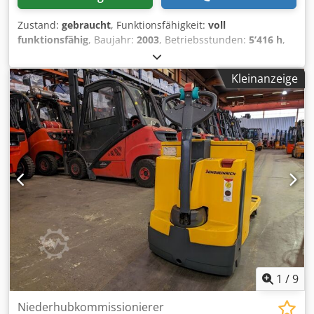
Zustand:
gebraucht
, Funktionsfähigkeit:
voll
funktionsfähig
, Baujahr:
2003
, Betriebsstunden:
5’416 h
,
Tragkraft:
1’600 kg
, Hubhöhe:
150 mm
, Kraftstofftyp:
elektrisch
, Gabellänge:
1’150 mm
, Antriebsart:
Elektro
,
Kleinanzeige
Niederhubwagen Lastschwerpunkt: 600 Getriebe:
Elektromechanisch Zustand: Einsatzbereit und voll
funktionsfähig Zustand Technisch: sehr gut Bereifung
vorne Typ: Vulkollan Bereifung hinten Typ: Vulkollan
Batterie Volt: 24V Batterie Ah: 200Ah Dwjdpfx Aezd Ibbefxja
Batterie Hersteller: IBV Batterie Typ: PzS Beschreibung: Wir
bieten neben diesem Gerät weitere Stapler und
Lagertechnikgeräte an. Unsere Geräte sind Werkstatt und
FEM4.004 geprüft. Kontaktieren Sie uns bitte per Mail oder
auch gerne telefonisch. Sie finden uns auch unter hsr-
gabelstapler Selbstverständlich kaufen wir auch Ihren
Gebrauchten an, auch ohne dass Sie ein Fahrzeug bei uns
erwerben. Mietkauf & Finanzierung zu günstigen
Konditionen sind auf Anfrage möglich. Wir beraten Sie
1
/
9
gerne kompetent und ausführlich zu unseren Fahrzeugen.
Niederhubkommissionierer