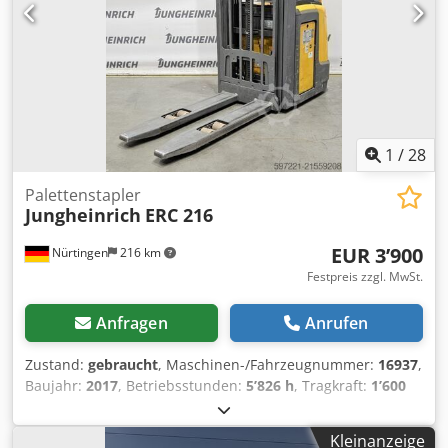
Typ: Polyurethan Bereifung vorne Zustand: 40 - 60%
Bereifung hinten Typ: Polyurethan Bereifung hinten
Zustand: 40 - 60% Batterie Volt: 51V Batterie Ah: 390Ah
Batterie Typ: Lithium-Ionen Dsdpfx Afezq Ibbexswa
Batterie Baujahr: 2021 Seitenschieber, 3. Ventil,
Arbeitsscheinwerfer vorn,
1
/
28
Palettenstapler
Jungheinrich
ERC 216
EUR 3’900
Nürtingen
216 km
Festpreis zzgl. MwSt.
Anfragen
Anrufen
Zustand:
gebraucht
, Maschinen-/Fahrzeugnummer:
16937
,
Baujahr:
2017
, Betriebsstunden:
5’826 h
, Tragkraft:
1’600
kg
, Hubhöhe:
4’200 mm
, Freihub:
1’500 mm
,
Lastschwerpunkt:
600 mm
, Kraftstofftyp:
elektrisch
,
Kleinanzeige