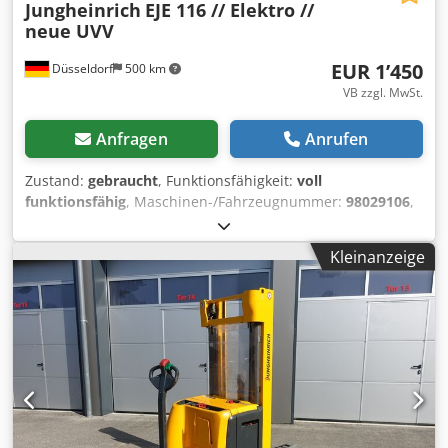
Jungheinrich
EJE 116 // Elektro //
neue UVV
EUR 1’450
Düsseldorf
500 km
VB zzgl. MwSt.
Anfragen
Anrufen
Zustand:
gebraucht
, Funktionsfähigkeit:
voll
funktionsfähig
, Maschinen-/Fahrzeugnummer:
98029106
,
Baujahr:
2011
, Betriebsstunden:
5’511 h
, Tragkraft:
1’600
kg
, Kraftstofftyp:
elektrisch
, Bauhöhe:
1’330 mm
,
Kleinanzeige
Gabellänge:
1’200 mm
, Antriebsart:
Elektro
,
Niederhubkommissionierer Fahrgestellnummer: 98029106
Zustand: Einsatzbereit und voll funktionsfähig Zustand
Technisch: gut Batterie Volt: 24V Dsdpfouhwzqox Afxswa
Batterie Ah: 250Ah Batterie Baujahr: 2011 Beschreibung:
Jungheinrich EJE 116 Nr.: R0254 Baujahr: 2011
Betriebsstunden: 5511 Das Gerät befindet sich optisch und
technisch in gutem Zustand. Irrtümer und
Zwischenverkauf vorbehalten. Sollten Sie Ihren Stapler