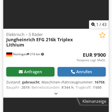
1
/
43
Elektrisch – 3 Räder
Jungheinrich
EFG 216k Triplex
Lithium
EUR 9’900
Nürtingen
216 km
Festpreis zzgl. MwSt.
Anfragen
Anrufen
Zustand:
gebraucht
, Maschinen-/Fahrzeugnummer:
16758
,
Baujahr:
2019
, Betriebsstunden:
8’344 h
, Tragkraft:
1’600
kg
, Hubhöhe:
5’000 mm
, Freihub:
1’645 mm
,
Lastschwerpunkt:
500 mm
, Kraftstofftyp:
elektrisch
,
Kleinanzeige
Masttyp:
Triplex
, Bauhöhe:
2’235 mm
, Batteriespannung:
48 V
, Gabellänge:
1’200 mm
, Vorderreifengröße:
,