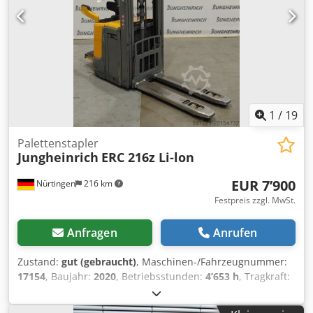
1
/
19
Palettenstapler
Jungheinrich
ERC 216z Li-lon
EUR 7’900
Nürtingen
216 km
Festpreis zzgl. MwSt.
Anfragen
Anrufen
Zustand:
gut (gebraucht)
, Maschinen-/Fahrzeugnummer:
17154
, Baujahr:
2020
, Betriebsstunden:
4’653 h
, Tragkraft:
1’600 kg
, Hubhöhe:
5’250 mm
, Freihub:
1’600 mm
,
Lastschwerpunkt:
600 mm
, Kraftstofftyp:
elektrisch
,