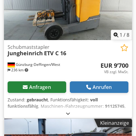
1
/
8
Schubmaststapler
Jungheinrich
ETV C 16
EUR 9’700
Günzburg-Deffingen/West
236 km
VB zzgl. MwSt.
Anfragen
Anrufen
Zustand:
gebraucht
, Funktionsfähigkeit:
voll
funktionsfähig
, Maschinen-/Fahrzeugnummer:
91125745
,
Baujahr:
2018
, Betriebsstunden:
6’914 h
, Tragkraft:
1’600
kg
, Hubhöhe:
5’900 mm
, Freihub:
1’800 mm
, Kraftstofftyp:
Kleinanzeige
elektrisch
, Masttyp:
Triplex
, Bauhöhe:
2’510 mm
,
Gabellänge:
1’150 mm
, Antriebsart:
Elektro
,