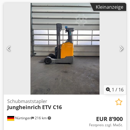
Kleinanzeige
1
/
16
Schubmaststapler
Jungheinrich
ETV C16
EUR 8’900
Nürtingen
216 km
Festpreis zzgl. MwSt.