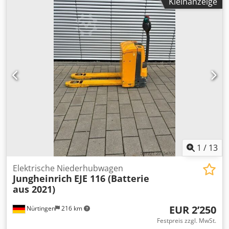
Kleinanzeige
Masttyp:
Triplex
, Bauhöhe:
2’250 mm
, Batteriespannung:
24 V
, Gabellänge:
1’150 mm
, Gesamtgewicht:
1’530 kg
,
5227591 Seriennummer: 90618512 Dwsdpfxszfdtpo Afxoa
Batterieangaben: 24 V
1
/
13
Elektrische Niederhubwagen
Jungheinrich
EJE 116 (Batterie
aus 2021)
EUR 2’250
Nürtingen
216 km
Festpreis zzgl. MwSt.