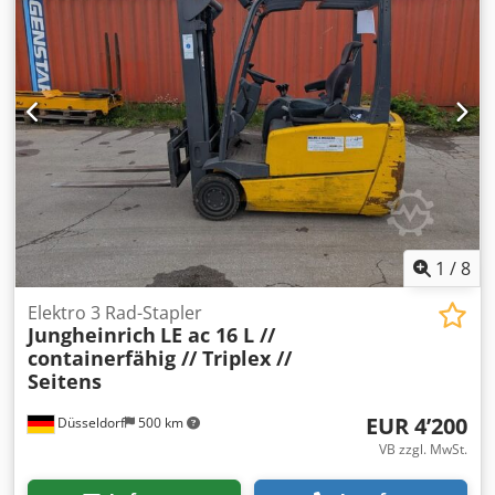
Schubmaststapler Fahrgestellnummer: 91125745
Lastschwerpunkt: 500 Gabelbreite: 100 mm Gabeldicke: 40
mm ISO Klasse: ISO Klasse 2 = 1.000 - 2.500 kg Masttyp:
Triplex Dsdpezhp Ecofx Afxswa Zustand: Einsatzbereit und
voll funktionsfähig Zustand Technisch: gut Bereifung vorne
Typ: Vollgummi Bereifung vorne Zustand: 60 - 80%
Bereifung hinten Typ: Vollgummi Bereifung hinten
Zustand: 60 - 80% Batterie Volt: 24V Batterie Ah: 625Ah
Batterie Hersteller: JH Batterie Typ: PzS Batterie Zustand:
40 - 60% Seitenschieber, 3. Ventil,
1
/
8
Elektro 3 Rad-Stapler
Jungheinrich
LE ac 16 L //
containerfähig // Triplex //
Seitens
EUR 4’200
Düsseldorf
500 km
VB zzgl. MwSt.