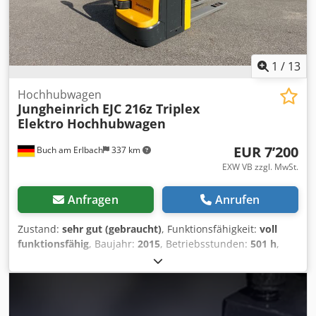
nicht gefunden haben, sprechen Sie uns an. Wir haben
noch eine große Auswahl weiterer Geräte vor Ort.
1
/
13
Hochhubwagen
Jungheinrich
EJC 216z Triplex
Elektro Hochhubwagen
EUR 7’200
Buch am Erlbach
337 km
EXW VB zzgl. MwSt.
Anfragen
Anrufen
Zustand:
sehr gut (gebraucht)
, Funktionsfähigkeit:
voll
funktionsfähig
, Baujahr:
2015
, Betriebsstunden:
501 h
,
Tragkraft:
1’600 kg
, Hubhöhe:
4’350 mm
, Freihub:
1’770
mm
, Lastschwerpunkt:
600 mm
, Kraftstofftyp:
elektrisch
,
Masttyp:
Triplex
, Bauhöhe:
1’950 mm
, Getriebetyp:
Automatisch
, Batteriehersteller:
Jungheinrich
,