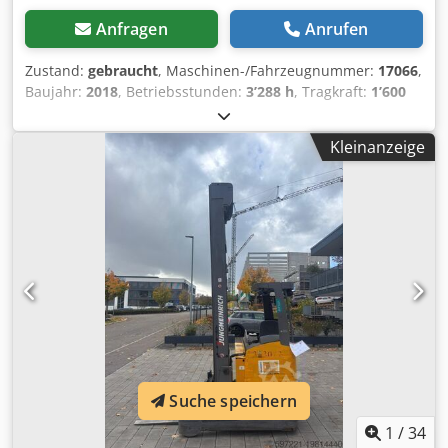
Anfragen
Anrufen
Zustand:
gebraucht
, Maschinen-/Fahrzeugnummer:
17066
,
Baujahr:
2018
, Betriebsstunden:
3’288 h
, Tragkraft:
1’600
kg
, Hubhöhe:
6’200 mm
, Freihub:
2’100 mm
,
Lastschwerpunkt:
600 mm
, Kraftstofftyp:
elektrisch
,
Kleinanzeige
Masttyp:
Triplex
, Bauhöhe:
2’600 mm
, Batteriespannung:
48 V
, Gabellänge:
1’150 mm
, Vorderreifengröße:
180/60-
10
, Hinterreifengröße:
200/50-10
, Gesamtgewicht:
3’630
kg
, 5145476 Seriennummer: 91133364 Dwodpozfdz Tofx
Afxja Batterie-Details: 48 V, 4 PzS, 620 Ah (Baujahr 2018)
Suche speichern
1
/
34