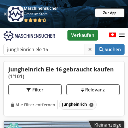
Maschinensucher
Zur App
Gratis im Store
Verkaufen
Suchen
Jungheinrich Ele 16 gebraucht kaufen
(1’101)
Filter
Relevanz
Jungheinrich
Alle Filter entfernen
Kleinanzeige