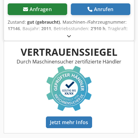
Anfragen
Anrufen
Zustand:
gut (gebraucht)
, Maschinen-/Fahrzeugnummer:
17146
, Baujahr:
2011
, Betriebsstunden:
2’910 h
, Tragkraft:
1’600 kg
, Hubhöhe:
220 mm
, Lastschwerpunkt:
600 mm
,
Kraftstofftyp:
elektrisch
, Masttyp:
Sonstige
, Bauhöhe:
1’300 mm
, Batteriespannung:
24 V
, Gabellänge:
1’150 mm
,
VERTRAUENSSIEGEL
Gesamtgewicht:
541 kg
, 5178161 Seriennummer: 98030707
Djdezfdrxjpfx Afxjwa Batteriedaten: 24 V, 2 PzS, 250 Ah
Durch Maschinensucher zertifizierte Händler
(Baujahr 2021)
Jetzt mehr Infos