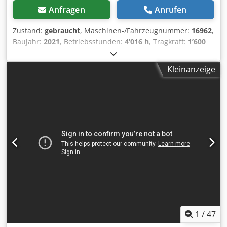
Anfragen
Anrufen
Zustand:
gebraucht
, Maschinen-/Fahrzeugnummer:
16962
,
Baujahr:
2021
, Betriebsstunden:
4’016 h
, Tragkraft:
1’600
kg
, Hubhöhe:
5’250 mm
, Freihub:
1’800 mm
,
Lastschwerpunkt:
600 mm
, Kraftstofftyp:
elektrisch
,
Kleinanzeige
Masttyp:
Triplex
, Bauhöhe:
2’250 mm
, Batteriespannung:
24 V
, Gabellänge:
1’150 mm
, Gesamtgewicht:
1’530 kg
,
5076490 Seriennummer: 90639795 Dodpfxsyzvxrj Afxewa
Batteriedetails: 24 V, 3 PzS, 375 Ah, Baujahr: 2021
1
/
47