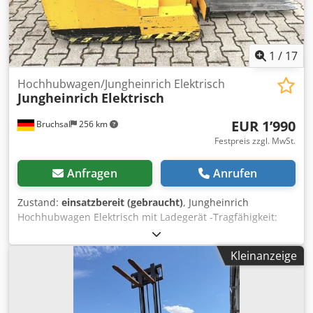
1
/
17
Hochhubwagen/Jungheinrich Elektrisch
Jungheinrich
Elektrisch
EUR 1’990
Bruchsal
256 km
Festpreis zzgl. MwSt.
Anfragen
Anrufen
Zustand:
einsatzbereit (gebraucht)
, Jungheinrich
Hochhubwagen Elektrisch mit Ladegerät -Tragfähigkeit:
1000 kg Dsdpfx Afoztfh Roxswa -Lastschwerpunktabstand:
500 mm -Batterie: 24 V / 200 Ah -Batterieladegerät -
Kleinanzeige
Eigengewicht ohne Batterie: 1910 kg -Eigengewicht mit
Batterie: 2140 kg -Batteriegewicht: 230 kg -Masttyp: ZT
(Teleskopmast) -Fahrgeschwindigkeit: ca. 6 km/h -Hubhöhe
Mast: 1,6 m Abmaße: LxBxH 2,5x0,8x1,2 Meter / Gewicht