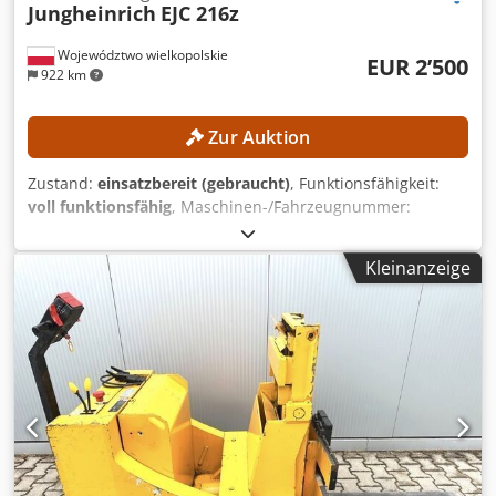
Jungheinrich
EJC 216z
Województwo wielkopolskie
EUR 2’500
922 km
Zur Auktion
Zustand:
einsatzbereit (gebraucht)
, Funktionsfähigkeit:
voll funktionsfähig
, Maschinen-/Fahrzeugnummer:
90621285
, Baujahr:
2021
, Betriebsstunden:
560 h
,
Hubhöhe:
2’800 mm
, Bauhöhe:
1’950 mm
, Kein
Kleinanzeige
Mindestpreis - garantierter Verkauf zum höchsten Gebot!
TECHNISCHE DETAILS Hubhöhe: 2.800 mm Bauhöhe: 1.950
mm MASCHINEN-DETAILS Mastart: Standardmast Djdezrlw
Aopfx Afxewa Batterietyp: Lithium-Ionen-Batterie
Betriebsstunden: 560 h AUSSTATTUNG Initialhub
Ladegerät Externe Referenz: SL1145SP