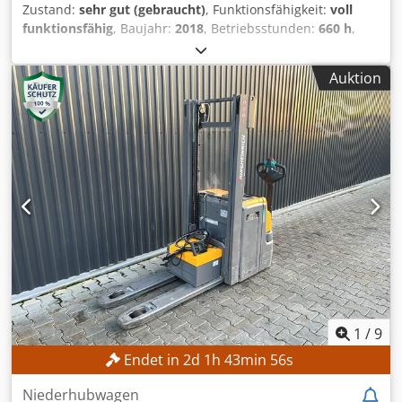
Zustand:
sehr gut (gebraucht)
, Funktionsfähigkeit:
voll
funktionsfähig
, Baujahr:
2018
, Betriebsstunden:
660 h
,
Tragkraft:
1’300 kg
, Hubhöhe:
4’350 mm
, Freihub:
700 mm
,
Lastschwerpunkt:
500 mm
, Kraftstofftyp:
elektrisch
,
Auktion
Masttyp:
Sonstige
, Getriebetyp:
Automatisch
,
Batteriekapazität:
805 Ah
, Batteriespannung:
24 V
, Farbe:
Gelb
, Ausstattung:
CE-Kennzeichnung, Kopfschutz,
Palettengabeln, Scheckheftgepflegt, Seitenschieber
, Nur
660 Betriebsstunden Jungheinrich Elektrostapler EFG 113,
Hubhöhe 4000 mm, Gabelzinken 1200x100x35,
Fahrerschutzdach vorhanden, Lastschutzgitter vorhanden,
jedes Service, Bj. 2018 Dsdpfx Afozazmkjxewa
1
/
9
Endet in
2
d
1
h
43
min
54
s
Niederhubwagen