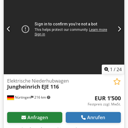
Hinterreifengröße:
, Gesamtgewicht:
3’358 kg
, 5045701
Djdpfjygpg Ejx Afxewa Seriennummer: FN607519 Batterie-
Details: 48 V Li-Ionen, 390 Ah, Baujahr: 2019
1
/
24
Elektrische Niederhubwagen
Jungheinrich
EJE 116
EUR 1’500
Nürtingen
216 km
Festpreis zzgl. MwSt.
Anfragen
Anrufen