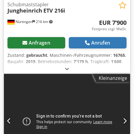
Schubmaststapler
Jungheinrich
ETV 216i
EUR 7’900
Nürtingen
216 km
Festpreis zzgl. MwSt.
Anfragen
Anrufen
Zustand:
gebraucht
, Maschinen-/Fahrzeugnummer:
16765
,
Baujahr:
2019
, Betriebsstunden:
7’179 h
, Tragkraft:
1’600
kg
, Hubhöhe:
9’020 mm
, Freihub:
2’896 mm
,
Lastschwerpunkt:
600 mm
, Kraftstofftyp:
elektrisch
,
Kleinanzeige
Masttyp:
Triplex
, Bauhöhe:
3’540 mm
, Batteriespannung:
48 V
, Gabellänge:
1’150 mm
, Vorderreifengröße:
,
Hinterreifengröße:
, Gesamtgewicht:
3’530 kg
, 5066235
Seriennummer: 91137034 Batterieinformationen: 48 V Li-
Ionen Dwsdpfxjygn Uhe Afxsa