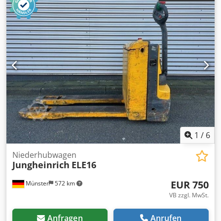
1
/
6
Niederhubwagen
Jungheinrich
ELE16
EUR 750
Münster
572 km
VB zzgl. MwSt.
Anfragen
Anrufen