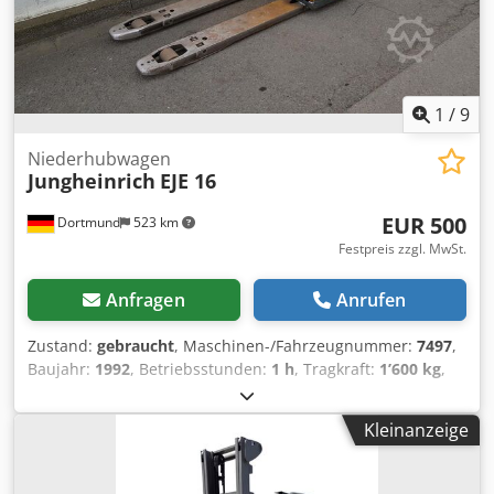
Passendes Gerät nicht gefunden haben, sprechen Sie uns
an. Wir haben noch eine große Auswahl weiterer Geräte
vor Ort. Seitenschieber, 3. Ventil,
1
/
9
Niederhubwagen
Jungheinrich
EJE 16
EUR 500
Dortmund
523 km
Festpreis zzgl. MwSt.
Anfragen
Anrufen
Zustand:
gebraucht
, Maschinen-/Fahrzeugnummer:
7497
,
Baujahr:
1992
, Betriebsstunden:
1 h
, Tragkraft:
1’600 kg
,
Hubhöhe:
220 mm
, Kraftstofftyp:
elektrisch
, Masttyp:
Simplex
, Bauhöhe:
1’340 mm
, .: 7497 Gerätedetails:
Kleinanzeige
Baujahr : 1992 Tragkraft : 1600 kg Hubhöhe : 220 mm
Abgelesene Betriebsstd. : 1 h Mastart : Standard Masthöhe
: 910 mm Länge/Breite/Höhe : 1800 / 690 / 1340 mm