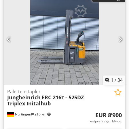
Masttyp:
Triplex
, Bauhöhe:
1’900 mm
, Batteriespannung:
24 V
, Gabellänge:
1’150 mm
, Gesamtgewicht:
1’405 kg
,
5112859 Dwedpfsyv S Sksx Afxoa Seriennummer: 90526352
Batteriedaten: 24 V, 3 PzS, 300 Ah, Baujahr: 2012
1
/
34
Palettenstapler
Jungheinrich
ERC 216z - 525DZ
Triplex Initalhub
EUR 8’900
Nürtingen
216 km
Festpreis zzgl. MwSt.