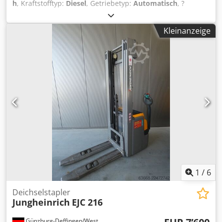
h
, Kraftstofftyp:
Diesel
, Getriebetyp:
Automatisch
, ?
Jungheinrich 4- Zylinder Motor Diesel ? Seitenschieber
Dwodpezr Tqqsfx Afxoa ? Tragfähigkeit 1600kg ?
Kleinanzeige
Betriebsstunden 5133 ? Läuft einwandfrei
1
/
6
Deichselstapler
Jungheinrich
EJC 216
Günzburg-Deffingen/West