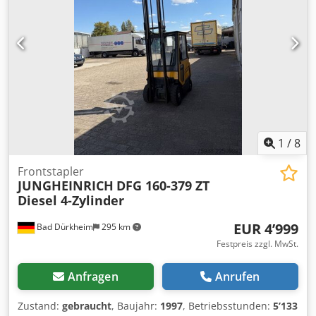
2140Kg
1
/
8
Frontstapler
JUNGHEINRICH
DFG 160-379 ZT
Diesel 4-Zylinder
EUR 4’999
Bad Dürkheim
295 km
Festpreis zzgl. MwSt.
Anfragen
Anrufen
Zustand:
gebraucht
, Baujahr:
1997
, Betriebsstunden:
5’133