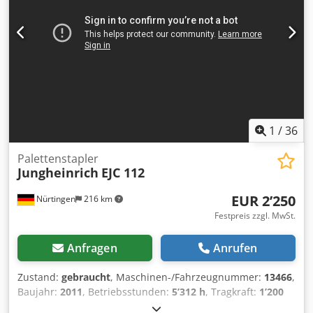
1
/
36
Palettenstapler
Jungheinrich
EJC 112
EUR 2’250
Nürtingen
216 km
Festpreis zzgl. MwSt.
Anfragen
Anrufen
Zustand:
gebraucht
, Maschinen-/Fahrzeugnummer:
13466
,
Baujahr:
2011
, Betriebsstunden:
5’312 h
, Tragkraft:
1’200
kg
, Hubhöhe:
2’900 mm
, Freihub:
1’540 mm
,