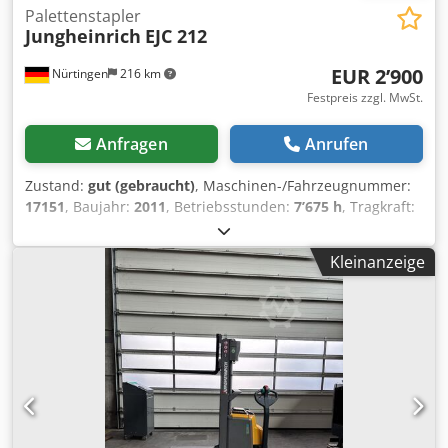
Palettenstapler
Jungheinrich
EJC 212
EUR 2’900
Nürtingen
216 km
Festpreis zzgl. MwSt.
Anfragen
Anrufen
Zustand:
gut (gebraucht)
, Maschinen-/Fahrzeugnummer:
17151
, Baujahr:
2011
, Betriebsstunden:
7’675 h
, Tragkraft:
1’200 kg
, Hubhöhe:
3’600 mm
, Lastschwerpunkt:
600 mm
,
Kraftstofftyp:
elektrisch
, Masttyp:
Simplex
, Bauhöhe:
2’250
Kleinanzeige
mm
, Gabellänge:
1’150 mm
, Gesamtgewicht:
1’191 kg
,
5227922 Dcodpozfdtcofx Ag Eok Seriennummer: 90389567