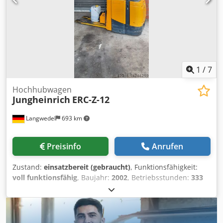
1
/
7
Hochhubwagen
Jungheinrich
ERC-Z-12
Langwedel
693 km
Preisinfo
Anrufen
Zustand:
einsatzbereit (gebraucht)
, Funktionsfähigkeit:
voll funktionsfähig
, Baujahr:
2002
, Betriebsstunden:
333
h
, Jungheinrich ERC-Z-12 Tragkraft 1200kg Baujahr 2002
Dsdeqw Aqdspfx Ag Ejck Batterie in 10/2019 erneuert Sehr
guter Zustand, wurde regelmässig gewartet Erst 333
Betriebsstunden mit Ladegerät Timetronic Hubhöhe