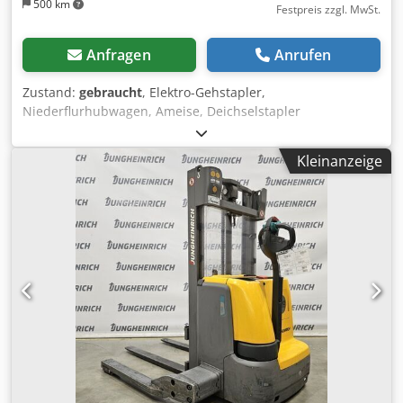
500 km
Festpreis zzgl. MwSt.
Anfragen
Anrufen
Zustand:
gebraucht
, Elektro-Gehstapler,
Niederflurhubwagen, Ameise, Deichselstapler
JUNGHEINRICH Typ EME 112 Masch. Nr: 90145339 Baujahr
2005 Nenntragkraft: 1200 kg Hubhöhe: 200 mm
Kleinanzeige
Gabellänge: 1170 mm Betriebsspannung: 24 Volt
Gesamtlänge: 1550 mm Djdpfju Emggex Ag Ejck
Gesamtbreite: 700 mm Bauhöhe mit Deichsel: 1300 mm - 2
Stück Antriebsbatterien NEU aus Baujahr 2024, Typ 12 Volt,
Ah 55 - integriertes Automatik Ladegerät, Typ E 230 G 24/6
(24 Volt, 6 Ampere) Gewicht: ca. 175 kg guter Zustand