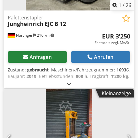
1
/
26
Palettenstapler
Jungheinrich
EJC B 12
EUR 3’250
Nürtingen
216 km
Festpreis zzgl. MwSt.
Anfragen
Anrufen
Zustand:
gebraucht
, Maschinen-/Fahrzeugnummer:
16936
,
Baujahr:
2019
, Betriebsstunden:
808 h
, Tragkraft:
1’200 kg
,
Hubhöhe:
2’500 mm
, Lastschwerpunkt:
600 mm
,
Kraftstofftyp:
elektrisch
, Masttyp:
Simplex
, Bauhöhe:
1’700
Kleinanzeige
mm
, Batteriespannung:
24 V
, Gabellänge:
1’200 mm
,
Gesamtgewicht:
1’062 kg
, 5112860 Seriennummer:
90589370 Batteriedaten: 24 V, 110 Ah, Baujahr: 2019
Dcsdeyv S Sdspfx Ag Esk