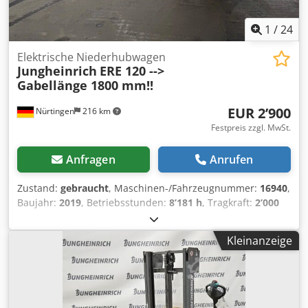
1
/
24
Elektrische Niederhubwagen
Jungheinrich
ERE 120 -->
Gabellänge 1800 mm!!
EUR 2’900
Nürtingen
216 km
Festpreis zzgl. MwSt.
Anfragen
Anrufen
Zustand:
gebraucht
, Maschinen-/Fahrzeugnummer:
16940
,
Baujahr:
2019
, Betriebsstunden:
8’181 h
, Tragkraft:
2’000
kg
, Hubhöhe:
200 mm
, Lastschwerpunkt:
600 mm
,
Kraftstofftyp:
elektrisch
, Masttyp:
Sonstige
, Bauhöhe:
Kleinanzeige
1’500 mm
, Batteriespannung:
24 V
, Gabellänge:
1’800 mm
,
Gesamtgewicht:
783 kg
, 5112787 Seriennummer: 98253290
Dcodpoyv S E Defx Ag Eok Batteriedaten: 24 V, 3 PzS, 375
Ah (2019)