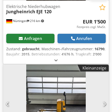
Elektrische Niederhubwagen
Jungheinrich
EJE 120
EUR 1’500
Nürtingen
216 km
Festpreis zzgl. MwSt.
Anfragen
Anrufen
Zustand:
gebraucht
, Maschinen-/Fahrzeugnummer:
16790
,
Baujahr:
2015
, Betriebsstunden:
4’676 h
, Tragkraft:
2’000
kg
, Hubhöhe:
200 mm
, Lastschwerpunkt:
600 mm
,
Kraftstofftyp:
elektrisch
, Masttyp:
Sonstige
, Bauhöhe:
Kleinanzeige
1’320 mm
, Batteriespannung:
24 V
, Gesamtgewicht:
551
kg
, 5054103 Seriennummer: 98143438 Batteriedetails: 24
V, 2 PzS, 250 Ah (2015) Dedpfx Ageyadx Ne Ejck