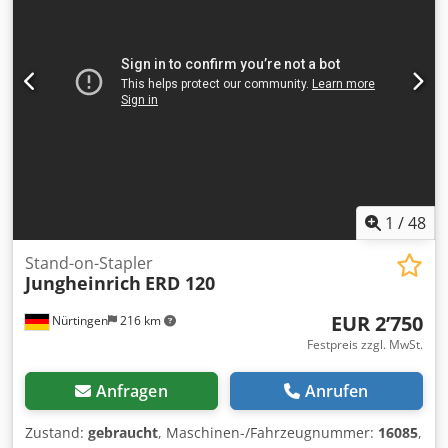
Baujahr: 2020 Dedpfjzfd Awsx Ag Esck
1
/
48
Stand-on-Stapler
Jungheinrich
ERD 120
EUR 2’750
Nürtingen
216 km
Festpreis zzgl. MwSt.
Anfragen
Anrufen
Zustand:
gebraucht
, Maschinen-/Fahrzeugnummer:
16085
,