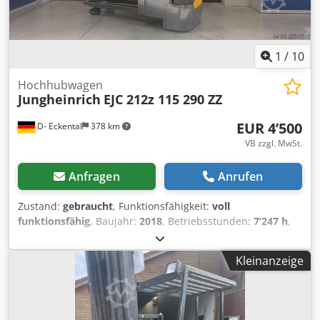
1
/
10
Hochhubwagen
Jungheinrich
EJC 212z 115 290 ZZ
EUR 4’500
D- Eckental
378 km
VB zzgl. MwSt.
Anfragen
Anrufen
Zustand:
gebraucht
, Funktionsfähigkeit:
voll
funktionsfähig
, Baujahr:
2018
, Betriebsstunden:
7’247 h
,
Tragkraft:
1’200 kg
, Hubhöhe:
2’900 mm
, Freihub:
1’530
mm
, Kraftstofftyp:
elektrisch
, Masttyp:
Duplex
, Bauhöhe:
Kleinanzeige
1’910 mm
, Gabellänge:
1’150 mm
, Leergewicht:
976 kg
,
Gesamtlänge:
1’981 mm
, Antriebsart:
Elektro
, Baubreite:
800 mm
, Hochhubwagen Lastschwerpunkt: 600 Masttyp:
Duplex Zustand Technisch: sehr gut Batterie Volt: 24V