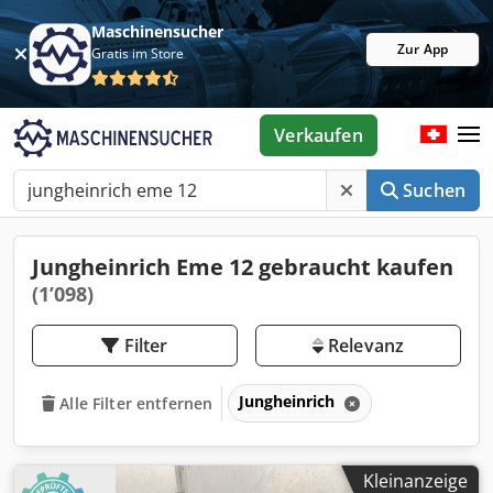
Maschinensucher
Zur App
Gratis im Store
Verkaufen
Suchen
Jungheinrich Eme 12 gebraucht kaufen
(1’098)
Filter
Relevanz
Jungheinrich
Alle Filter entfernen
Kleinanzeige