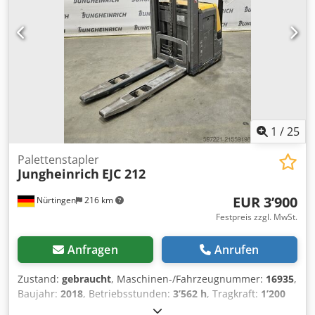
1
/
25
Palettenstapler
Jungheinrich
EJC 212
EUR 3’900
Nürtingen
216 km
Festpreis zzgl. MwSt.
Anfragen
Anrufen
Zustand:
gebraucht
, Maschinen-/Fahrzeugnummer:
16935
,
Baujahr:
2018
, Betriebsstunden:
3’562 h
, Tragkraft:
1’200
kg
, Hubhöhe:
2’500 mm
, Lastschwerpunkt:
600 mm
,