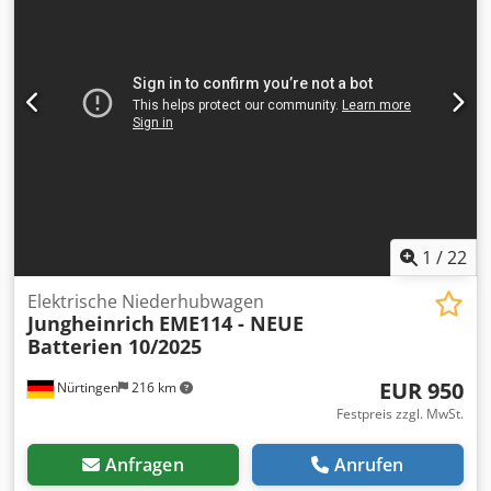
1
/
22
Elektrische Niederhubwagen
Jungheinrich
EME114 - NEUE
Batterien 10/2025
EUR 950
Nürtingen
216 km
Festpreis zzgl. MwSt.
Anfragen
Anrufen