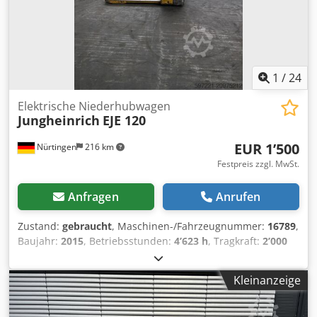
1
/
24
Elektrische Niederhubwagen
Jungheinrich
EJE 120
EUR 1’500
Nürtingen
216 km
Festpreis zzgl. MwSt.
Anfragen
Anrufen
Zustand:
gebraucht
, Maschinen-/Fahrzeugnummer:
16789
,
Baujahr:
2015
, Betriebsstunden:
4’623 h
, Tragkraft:
2’000
kg
, Hubhöhe:
200 mm
, Lastschwerpunkt:
600 mm
,
Kraftstofftyp:
elektrisch
, Masttyp:
Sonstige
, Bauhöhe:
Kleinanzeige
1’320 mm
, Batteriespannung:
24 V
, Gesamtgewicht:
551
kg
, 5054102 Seriennummer: 98133436
Batterieinformationen: 24 Volt Dcedpfxsyadxpo Ag Ejk