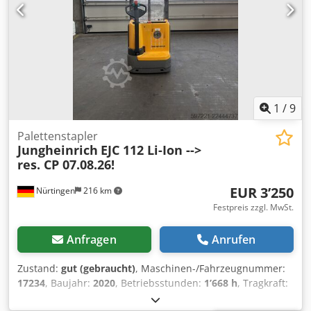
1
/
9
Palettenstapler
Jungheinrich
EJC 112 Li-Ion -->
res. CP 07.08.26!
EUR 3’250
Nürtingen
216 km
Festpreis zzgl. MwSt.
Anfragen
Anrufen
Zustand:
gut (gebraucht)
, Maschinen-/Fahrzeugnummer:
17234
, Baujahr:
2020
, Betriebsstunden:
1’668 h
, Tragkraft:
1’200 kg
, Hubhöhe:
2’500 mm
, Lastschwerpunkt:
600 mm
,