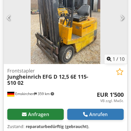
Batterie Ah: 110Ah Batterie Hersteller: Jungheinrich
Batterie Typ: Lithium-Ionen Batterie Baujahr: 2018
Beschreibung: Durchsicht und UVV neu Initialhub,
Deichsel von allen Seiten bedienbar, integriertes
Ladegerät, Durchgreifschutz aus Plexiglas,
Tandemlastrollen Dsdpfxeztg Npe Ag Esck
1
/
10
Frontstapler
Jungheinrich
EFG D 12,5 6E 115-
510 02
EUR 1’500
Emskirchen
359 km
VB zzgl. MwSt.
Anfragen
Anrufen
Zustand:
reparaturbedürftig (gebraucht)
,