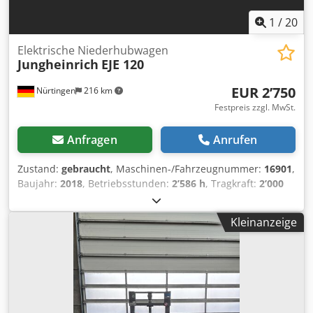
1
/
20
Elektrische Niederhubwagen
Jungheinrich
EJE 120
EUR 2’750
Nürtingen
216 km
Festpreis zzgl. MwSt.
Anfragen
Anrufen
Zustand:
gebraucht
, Maschinen-/Fahrzeugnummer:
16901
,
Baujahr:
2018
, Betriebsstunden:
2’586 h
, Tragkraft:
2’000
kg
, Hubhöhe:
220 mm
, Lastschwerpunkt:
600 mm
,
Kraftstofftyp:
elektrisch
, Masttyp:
Sonstige
, Bauhöhe:
Kleinanzeige
1’300 mm
, Batteriespannung:
24 V
, Gabellänge:
1’150 mm
,
Gesamtgewicht:
563 kg
, 5087112 Djdpoynu H Tefx Ag Ejck
Seriennummer: 98194628 Batterie-Details: 24 V, 2EPzB, 150
Ah (Baujahr 2018)