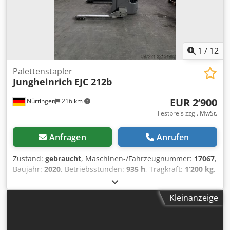
1
/
12
Palettenstapler
Jungheinrich
EJC 212b
EUR 2’900
Nürtingen
216 km
Festpreis zzgl. MwSt.
Anfragen
Anrufen
Zustand:
gebraucht
, Maschinen-/Fahrzeugnummer:
17067
,
Baujahr:
2020
, Betriebsstunden:
935 h
, Tragkraft:
1’200 kg
,
Hubhöhe:
2’900 mm
, Freihub:
1’490 mm
, Lastschwerpunkt:
600 mm
, Kraftstofftyp:
elektrisch
, Masttyp:
Duplex
,
Kleinanzeige
Bauhöhe:
1’910 mm
, Batteriespannung:
24 V
, Gabellänge:
1’200 mm
, Gesamtgewicht:
629 kg
, 5145472
Seriennummer: 90607277 Batteriedaten: 24 V, 208 Ah,