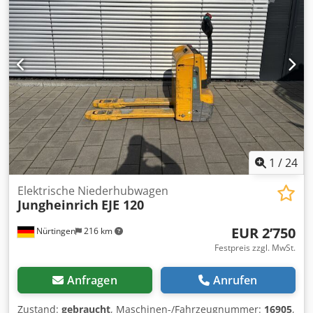
1
/
24
Elektrische Niederhubwagen
Jungheinrich
EJE 120
EUR 2’750
Nürtingen
216 km
Festpreis zzgl. MwSt.
Anfragen
Anrufen
Zustand:
gebraucht
, Maschinen-/Fahrzeugnummer:
16905
,