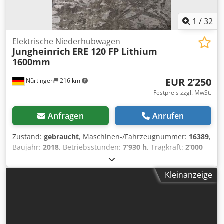
1
/
32
Elektrische Niederhubwagen
Jungheinrich
ERE 120 FP Lithium
1600mm
EUR 2’250
Nürtingen
216 km
Festpreis zzgl. MwSt.
Anfragen
Anrufen
Zustand:
gebraucht
, Maschinen-/Fahrzeugnummer:
16389
,
Baujahr:
2018
, Betriebsstunden:
7’930 h
, Tragkraft:
2’000
kg
, Hubhöhe:
150 mm
, Lastschwerpunkt:
800 mm
,
Kraftstofftyp:
elektrisch
, Masttyp:
Sonstige
,
Kleinanzeige
Batteriespannung:
24 V
, Gabellänge:
1’600 mm
, 4968166
Seriennummer: 98216289 Dsdpfsxfd Aqjx Ag Ejck Batterie-
Details: 24 Volt