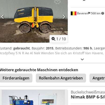
1000 x 800 x 1800 mm Gewicht 900 kg guter Zustand
Beveren
568 km
1
/
10
Zustand:
gebraucht
, Baujahr:
2015
, Betriebsstunden:
986 h
, Leerg
Dcsdpfxey S N R Ae Al Nek Wenden Sie sich an Kristoff Van Havere,
Weitere gebrauchte Maschinen entdecken
Förderanlagen
Rollenbahn Angetrieben
Angetr
Buckelschweißmas
Nimak
BMP 6-5/