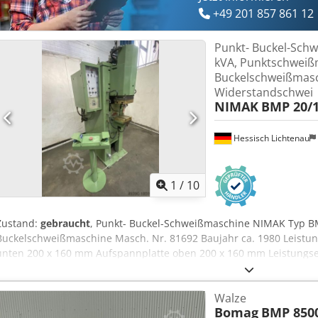
+49 201 857 861 12
Punkt- Buckel-Sch
kVA, Punktschweiß
Buckelschweißmasc
Widerstandschwei
NIMAK
BMP 20/
Hessisch Lichtenau
1
/
10
Zustand:
gebraucht
, Punkt- Buckel-Schweißmaschine NIMAK Typ B
Buckelschweißmaschine Masch. Nr. 81692 Baujahr ca. 1980 Leistun
unten 200 x 160 mm Aufspannplatte oben 200 x 160 mm Leistungse
150 mm Elektrodenkraft 200 - 2000 kp stufenlos regelbar Betriebs-
600 kVA Netzanschluß 380 Volt, 50 Hz - Schweißsteuerung DTW 4Z 
Walze
Dcodpfx Alev Dxm Sj Njk - prallele Elektrodenführung - Wassergeküh
Bomag
BMP 850
Handbedienpult mit Not-Aus - Schaltschrank mit Steuerung fest an 