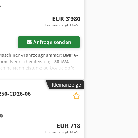
EUR 3’980
Festpreis zzgl. MwSt.
Anfrage senden
 Maschinen-/Fahrzeugnummer:
BMP 6-
 mm
, Nennscheinleistung:
80 kVA
,
chine Nennleistung: 80 kVA Dcjdpfx
 - 590mm Gewicht ohne Schaltschrank:
Kleinanzeige
50-CD26-06
EUR 718
Festpreis zzgl. MwSt.