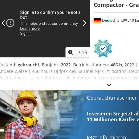
Compactor - Gr
Deutschland
510 k
1
/
15
Zustand:
gebraucht
, Baujahr:
2022
, Betriebsstunden:
466 h
, 2022 
Andere Walze | 466 hours Djdpfx Aey Sa Hnel Njck 📍Location: Deuts
destination – Use our shipping calculator to estimate transport co
an Offer. Payment at delivery available for an affordable fee (subject
independent expert 27 Inspektionspunkte 27 genehmigt ✅ 0 unvoll
Inspector's Comment: Keine Mängel festgestellt 📄 Want to see the fu
Gebrauchtmaschinen s
video? Tip: The reference "40835 Equippo" is commonly used when 
this machine and our service stands out: ✔ Thorough inspection by 
Inserieren Sie jetzt 
available ✔ Money-Back Guaranteed ✔ Secure and flexible payment
11 Millionen
Käufer w
equipment options? We offer helpful tools and resources for all eq
accessible on our platform.
Jetzt informieren