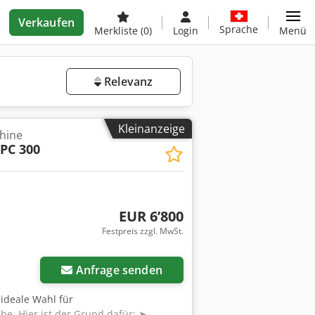
Verkaufen
Sprache
Merkliste
(0)
Login
Menü
Relevanz
Kleinanzeige
hine
PC 300
EUR 6’800
Festpreis zzgl. MwSt.
Anfrage senden
ideale Wahl für
e. Hier ist der Grund dafür: ➤