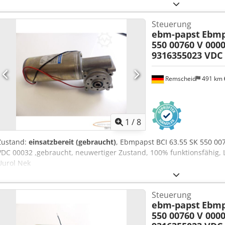
Steuerung
ebm-papst
Ebmp
550 00760 V 0000
9316355023 VDC
Remscheid
491 km
1
/
8
Zustand:
einsatzbereit (gebraucht)
, Ebmpapst BCI 63.55 SK 550 00
VDC 00032 ,gebraucht, neuwertiger Zustand, 100% funktionsfähig, 
Uurol Nek
Steuerung
ebm-papst
Ebmp
550 00760 V 0000