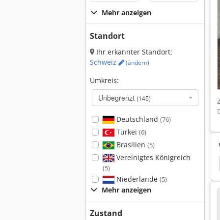
Mehr anzeigen
Standort
Ihr erkannter Standort:
Schweiz
(ändern)
Umkreis:
Unbegrenzt
(145)
Deutschland
(76)
Türkei
(6)
Brasilien
(5)
Vereinigtes Königreich
r
Indramat
Upright Tm 12
Sps Steuerung
(5)
Niederlande
(5)
Mehr anzeigen
Zustand