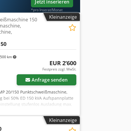
Jetzt inserieren
*pro Inserat/Monat
Kleinanzeige
weißmaschine 150
maschine,
hine,
150
500 km
EUR 2’600
Festpreis zzgl. MwSt.
Anfrage senden
MP 20/150 Punktschweißmaschine,
g bei 50% ED 150 kVA Aufspannplatte
instellung stufenlos Ausladung max.
Luftdruck max. 6 bar Anschlußleistung
2P - Einzelpunkten und Serienpunkten
Kleinanzeige
lt ohne Kühlaggregat - elektrisches 2-
0
der Maschine Platzbedarf L x B x H