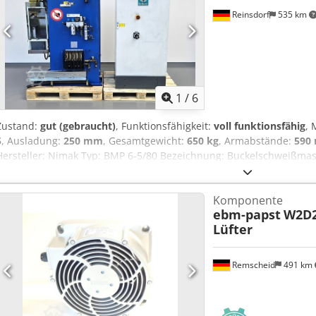
Reinsdorf
535 km
1
/
6
Zustand:
gut (gebraucht)
, Funktionsfähigkeit:
voll funktionsfähig
,
5
, Ausladung:
250 mm
, Gesamtgewicht:
650 kg
, Armabstände:
590
Hersteller: Nimak Typ: BMP 6-5/80 Bezeichnung: Buckelschweißmas
Aljv N U Tle Nok Fmax.: 1100 daN Ausladung: 250mm Öffnung: 350
650kg
Komponente
ebm-papst
W2D2
Lüfter
Remscheid
491 km