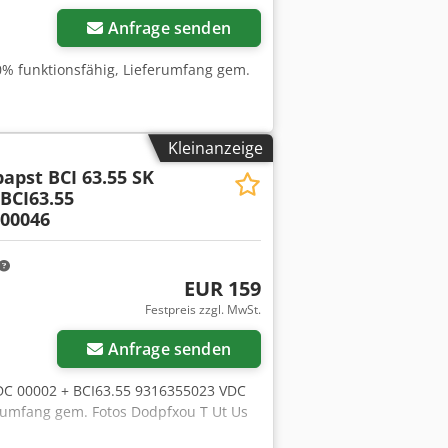
Anfrage senden
% funktionsfähig, Lieferumfang gem.
Kleinanzeige
apst BCI 63.55 SK
 BCI63.55
 00046
EUR 159
Festpreis zzgl. MwSt.
Anfrage senden
VDC 00002 + BCI63.55 9316355023 VDC
rumfang gem. Fotos Dodpfxou T Ut Us