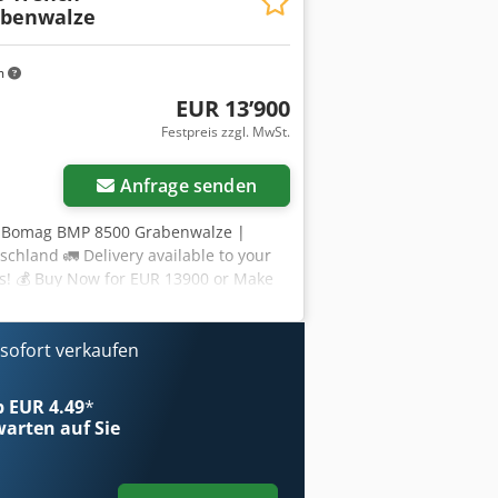
abenwalze
m
EUR 13’900
Festpreis zzgl. MwSt.
Anfrage senden
| Bomag BMP 8500 Grabenwalze |
chland 🚛 Delivery available to your
sts! 💰 Buy Now for EUR 13900 or Make
 to approval)* 👷‍♂️ Inspected by an
kommene ℹ️ 0 Ausgaben ⚠️ 📌
ll inspection, extra photos, or a
ofort verkaufen
looking up more details online. 💡 Why
professionals ✔ Jobsite delivery
ab EUR 4.49
*
 options 🔄 Considering other
arten auf Sie
uipment owners and operators – easily