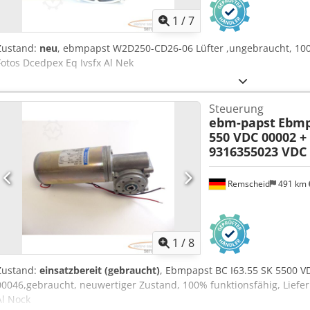
1
/
7
Zustand:
neu
, ebmpapst W2D250-CD26-06 Lüfter ,ungebraucht, 100
Fotos Dcedpex Eq Ivsfx Al Nek
Steuerung
ebm-papst
Ebmp
550 VDC 00002 +
9316355023 VDC
Remscheid
491 km
1
/
8
Zustand:
einsatzbereit (gebraucht)
, Ebmpapst BC I63.55 SK 5500 
00046,gebraucht, neuwertiger Zustand, 100% funktionsfähig, Liefe
Al Nock