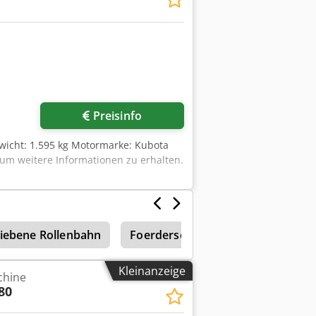
Preisinfo
ewicht: 1.595 kg Motormarke: Kubota
 um weitere Informationen zu erhalten.
iebene Rollenbahn
Foerderschnecke
Zellenrads
Kleinanzeige
chine
80