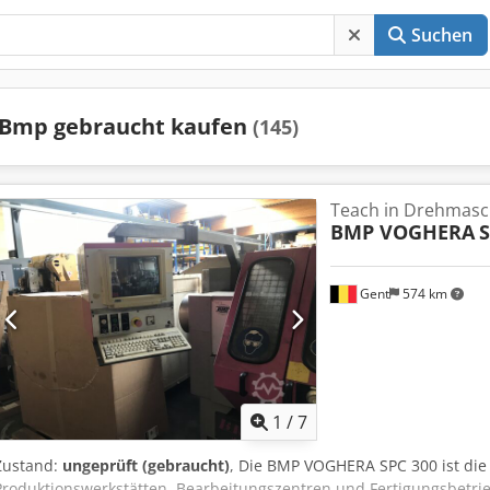
Suchen
Bmp gebraucht kaufen
(145)
Teach in Drehmasc
BMP VOGHERA
S
Gent
574 km
1
/
7
Zustand:
ungeprüft (gebraucht)
, Die BMP VOGHERA SPC 300 ist die 
Produktionswerkstätten, Bearbeitungszentren und Fertigungsbetrieb