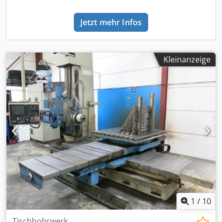
Besichtigungen sind nach Absprache möglich. Wir freuen
uns auf Ihren Besuch. Ihr Markus Hirsch Team
Jetzt mehr Infos
Kleinanzeige
1
/
10
Tischbohrwerk