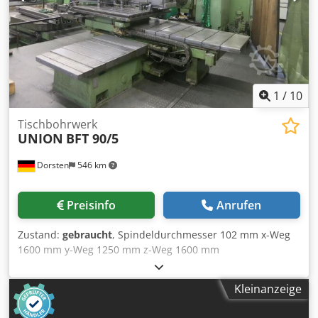
1
/
10
Tischbohrwerk
UNION
BFT 90/5
Dorsten
546 km
Preisinfo
Anrufen
Zustand:
gebraucht
, Spindeldurchmesser 102 mm x-Weg
1600 mm y-Weg 1250 mm z-Weg 1600 mm
Spindelaufnahme ISO 50 Bohrspindelhub 710 mm
Hauptantriebsmotor 11 kW Drehzahl 1600 U/min Dodpfx
Kleinanzeige
Aceyqvmao Tock Vorschub 4000 mm/min Steuerung
Heidenhain Typ TNC 135 T-Nuten - Breite 22 mm T-Nuten -