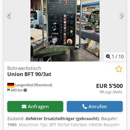
Bohrspindel: 130mm - Bohrtiefe: 1000mm *
1
/
10
Bohrwerkstisch
Union
BFT 90/3at
EUR 5’500
Langenfeld (Rheinland)
490 km
VB zzgl. MwSt.
Anfragen
Anrufen
Zustand:
defekter Ersatzteilträger (gebraucht)
, Baujahr:
1980
, Maschine: Typ: BFT 90/3at Fabrikat: UNION Baujahr: