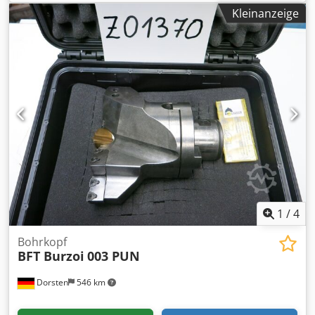
Raumbedarf ca. . m 181-187 Die techn. Daten sind
Kleinanzeige
Hersteller- bzw. Betreiberangaben und daher für uns
unverbindlich. Einen Zwischenverkauf behalten wir uns
vor; es gelten ausschließlich unsere Geschäfts- und
Verkaufsbedingungen. Über uns mehr als 400 eigene
Maschinen im Lager über 15.000 m² Lagerfläche,
Krankapazität 70 t mehr als 10.000 Artikel Zubehör für Ihre
Werkstatt Sie wollen Maschinen Produktionslinien oder
Ihren Betrieb verkaufen, dann sprechen Sie uns an.
Weitere Angebote finden Sie auf unserer Webseite.
Besichtigungen sind nach Absprache möglich. Wir freuen
uns auf Ihren Besuch. Dedozid Aljpfx Ac Tsck Ihr Markus
Hirsch Team
1
/
4
Bohrkopf
BFT Burzoi
003 PUN
Dorsten
546 km