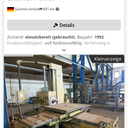
Sachsen-Anhalt
601 km
Details
Zustand:
einsatzbereit (gebraucht)
, Baujahr:
1992
,
Funktionsfähigkeit:
voll funktionsfähig
, Verfahrweg X-
Achse:
2’000 mm
, Verfahrweg Y-Achse:
1’600 mm
,
Verfahrweg Z-Achse:
1’600 mm
, Spindeldurchmesser:
130
Kleinanzeige
mm
, Spindeldrehzahl (max.):
2’000 U/min
, TECHNISCHE
DETAILS Verfahrweg X-Achse: 2.000 mm Verfahrweg Y-
Achse: 1.600 mm Verfahrweg Z-Achse: 1.600 mm W-Achse:
600 mm W-Weg (Bohrspindelausschub): 900 mm
Aufbohrdurchmesser: 800 mm Spindeldurchmesser: 130
mm Spindeldrehzahl: 10 - 2.000 U/min Dodpfsyvtrfsx Ac
Tsck Drehmoment an der Bohrspindel max.: 3.150 Nm
Tischbelastung: 8.000 kg Tischgröße: 2.000 x 1.600 mm
Aufspannfläche: 1.800 x 2.000 mm T - Nuten Breite: 28 mm
T - Nuten Abstand: 160 mm Eilgang X-Achse: 2.500 m/min
Eilgang Z-Achse: 2.500 m/min Vorschub W-Achse: 2.500
mm/min Vorschub Y-Achse: 2.500 mm/min Eilverstellungen