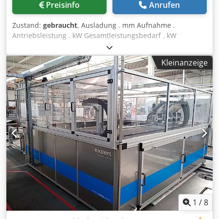
Preisinfo
Anrufen
Zustand:
gebraucht
, Ausladung . mm Aufnahme .
Antriebsleistung . kW Gesamtleistungsbedarf . kW
Maschinengewicht ca. . t Raumbedarf ca. . m PUN 181-187
Die techn. Daten sind Hersteller- bzw. Betreiberangaben
Kleinanzeige
und daher für uns Djdpezdu Syofx Ac Tsck unverbindlich.
Einen Zwischenverkauf behalten wir uns vor; es gelten
ausschließlich unsere Geschäfts- und
Verkaufsbedingungen. Über uns mehr als 400 eigene
Maschinen im Lager über 15.000 m² Lagerfläche,
Krankapazität 70 t mehr als 10.000 Artikel Zubehör für Ihre
Werkstatt Sie wollen Maschinen Produktionslinien oder
Ihren Betrieb verkaufen, dann sprechen Sie uns an.
Weitere Angebote finden Sie auf unserer Webseite.
Besichtigungen sind nach Absprache möglich. Wir freuen
uns auf Ihren Besuch. Ihr Markus Hirsch Team
1
/
8