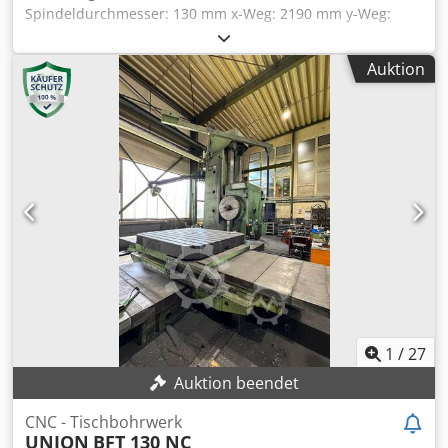
Spindeldurchmesser: 130 mm x-Weg: 2190 mm y-Weg:
1520 mm z-Achse: 1520 mm w-Achse: 1000 mm
Tischfläche: 2000 x 1800 mm Werkstückgewicht: 8 t
Auktion
Spindelantrieb: 18 kW Spindelaufnahme ISO: 50
Spindeldrehzahlen: 4,5 - 900 U/min
Planscheibendurchmesser: 785 mm Eilgang: 5 m/min
Gesamtleistungsbedarf: 40 kW Raumbedarf ca.: 5,5 x 6,9 x
5,2 m Maschinengewicht ca.: 35 t Maschine wurde
umgerüstet auf HEIDENHAIN TNC 360 in 2023 - Stufenlose
Drehzahlregelung - 4 x 90° Tischindexierung - Absaugung
Dcedpfx Acsvclrxe Tjk - diverse Werkzeugaufnahmen *
1
/
27
Auktion beendet
CNC - Tischbohrwerk
UNION
BFT 130 NC