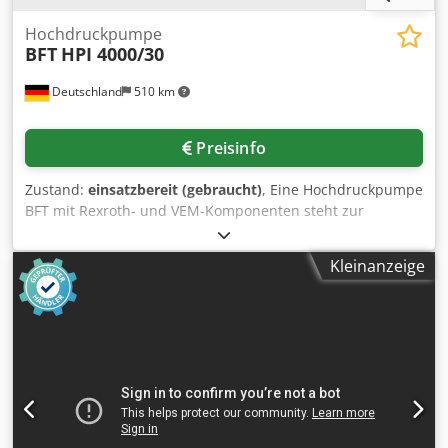
Hochdruckpumpe
BFT
HPI 4000/30
Deutschland
510 km
Preisinfo
Zustand:
einsatzbereit (gebraucht)
, Eine Hochdruckpumpe
BFT mit Rexroth- und VEM-Komponenten steht zur
Verfügung. Druck: 4000bar, Motorleistung: 37kW. Eine
Besichtigung vor Ort ist möglich. Dsdpfx Acoxxa T Ej Tsck
Kleinanzeige