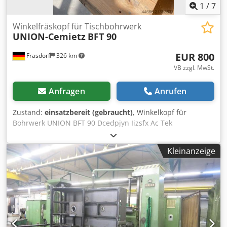
1
/
7
Winkelfräskopf für Tischbohrwerk
UNION-Cemietz
BFT 90
EUR 800
Frasdorf
326 km
VB zzgl. MwSt.
Anfragen
Anrufen
Zustand:
einsatzbereit (gebraucht)
, Winkelkopf für
Bohrwerk UNION BFT 90 Dcedpjyn Iizsfx Ac Tek
Werkzeugaufnahme SK 30 Stützlager für Bohrwerk Union
BFT 90
Kleinanzeige