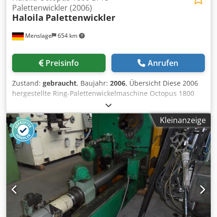
Palettenwickler (2006)
Haloila
Palettenwickler
Menslage
654 km
Preisinfo
Anrufen
Zustand:
gebraucht
, Baujahr:
2006
, Übersicht Diese 2006
hergestellte Ring-Palettenwickelmaschine Octopus 1800
BFTS ist für das automatische Umwickeln von palettierten
Gütern mit Stretchfolie ausgelegt. Die Maschine ist als
Kleinanzeige
Ringwickelsystem aufgebaut, bei dem sich der
Folienwagen um die palettierte Ladung dreht, während die
Palette auf integrierten Rollenbahnen durch die Maschine
transportiert wird. Das System eignet sich für die
Palettenverpackung mit hoher Kapazität am Ende von
Getränke- und Verpackungslinien. Es ist in einem
vollständig geschlossenen Sicherheitsbereich mit
Stahlgitterabtrennung, Zugangstür, Bedienfeld und Not-
Aus-Schalter installiert. Die Maschine wurde in einem
industriellen Palettierbereich beobachtet, der an Förder-