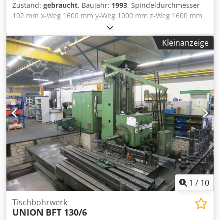
Zustand:
gebraucht
, Baujahr:
1993
, Spindeldurchmesser
102 mm x-Weg 1600 mm y-Weg 1000 mm z-Weg 1600 mm
Steuerung Heidenhain Typ TNC 410 Tischaufspannfläche
1000x1120 mm Tischbelastung 3000 kg Spindelhub 710
Kleinanzeige
mm Spindeldrehzahlen 4-1600 U/min Hauptantriebsmotor
13 kW Maschinengewicht ca. 12 t Die techn. Daten sind
Hersteller- bzw. Betreiberangaben und daher für uns
unverbindlich. Einen Zwischenverkauf behalten wir uns
vor; es gelten ausschließlich unsere Geschäfts- und
Verkaufsbedingungen. Über uns mehr als 400 eigene
Maschinen im Lager über 15.000 m² Lagerfläche,
Krankapazität 70 t mehr als 10.000 Artikel Zubehör für Ihre
Werkstatt Sie wollen Maschinen Produktionslinien oder
Ihren Betrieb verkaufen, Dedeyt R Ecjpfx Ac Tock dann
sprechen Sie uns an. Weitere Angebote finden Sie auf
unserer Webseite. Besichtigungen sind nach Absprache
möglich. Wir freuen uns auf Ihren Besuch. Ihr Markus
Hirsch Team
1
/
10
Tischbohrwerk
UNION
BFT 130/6