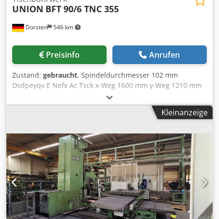
UNION
BFT 90/6 TNC 355
Dorsten
546 km
Preisinfo
Anrufen
Zustand:
gebraucht
, Spindeldurchmesser 102 mm
Dsdpeyqv E Nefx Ac Tsck x-Weg 1600 mm y-Weg 1210 mm
z-Achse 1475 mm Spindelweg 710 mm B-Achse (Tisch) 360
° Tischabmessung 1250x1400 mm Tischbelastung 3500 kg
Kleinanzeige
T-Nuten 22H7 T-Nuten - Abstand 125 mm
Spindeldrehzahlen 4-1600 U/min Spindelmotor 16,5 kW
Gesamtleistungsbedarf 47 kW Maschinengewicht ca. 9,25 t
Vorschub X/Z 6000 mm/min Vorschub Y 4000 mm/min
Vorschub W 3150 mm/min Eilgang X/Z 6000 mm/min
Eilgang Y 4000 mm/min Eilgang w 3150 mm/min Eilgang B
2,5 U/min Die techn. Daten sind Hersteller- bzw.
Betreiberangaben und daher für uns unverbindlich. Einen
Zwischenverkauf behalten wir uns vor; es gelten
ausschließlich unsere Geschäfts- und
Verkaufsbedingungen. Über uns mehr als 400 eigene