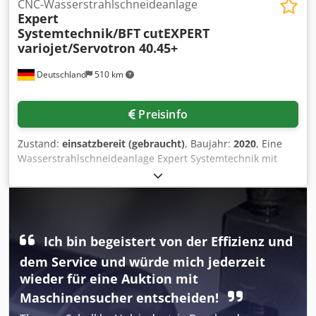
CNC-Wasserstrahlschneideanlage
Expert
Systemtechnik/BFT
cutEXPERT
variojet/Servotron 40.45+
Deutschland
510 km
Preisinfo
Zustand:
einsatzbereit (gebraucht)
, Baujahr:
2020
, Eine
Wasserstrahlschneideanlage Expert Systemtechnik mit
einer Hochdruckpumpe BFT steht zur Verfügung. 1)
Schneideanlage Expert Systemtechnik cutEXPERT variojet,
Baujahr: 2020, Produkt: Leder/Schaumstoffe/technische
Textilien/Gummi-Werkstoffe/Verbund-
Werkstoffe/Verpackungsmateria l, max.
Ich bin begeistert von der Effizienz und
Schneidegeschwindigkeit: 70m/min, Wiederholgenauigkeit:
dem Service und würde mich jederzeit
+/-0,2mm, Wasserbedarf: ca. 0,2l/min,
Schneidedimensionen X/Y: 1800mm/3000mm. 2)
wieder für eine Auktion mit
Hochdruckaggregat BFT Servotron 40.45+, Baujahr: 2020,
Maschinensucher entscheiden!
Antriebsleistung: 45kW, max. Fördermenge: 4,6l/min,