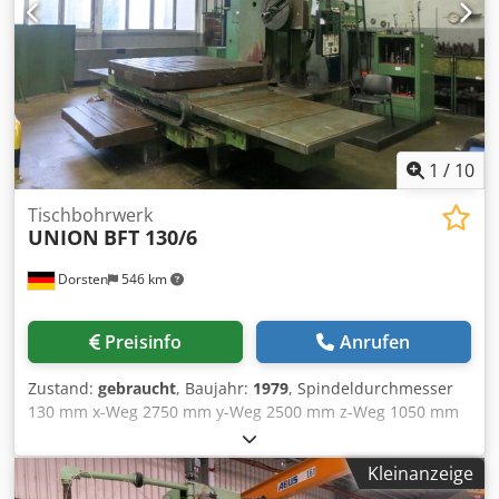
Krankapazität 70 t mehr als 10.000 Artikel Zubehör für Ihre
Werkstatt Dcedeyutqkepfx Ac Tsk Sie wollen Maschinen
Produktionslinien oder Ihren Betrieb verkaufen, dann
sprechen Sie uns an. Weitere Angebote finden Sie auf
unserer Webseite. Besichtigungen sind nach Absprache
möglich. Wir freuen uns auf Ihren Besuch. Ihr Markus
Hirsch Team
1
/
10
Tischbohrwerk
UNION
BFT 130/6
Dorsten
546 km
Preisinfo
Anrufen
Zustand:
gebraucht
, Baujahr:
1979
, Spindeldurchmesser
130 mm x-Weg 2750 mm y-Weg 2500 mm z-Weg 1050 mm
w-Achse 1000 mm Planschieberdurchmesser 800 mm
Planschieberweg 240 mm Tischfläche 1800x2000 mm
Kleinanzeige
Drehzahl 4,8-900 U/min Werkstückgewicht 8000 kg