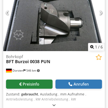
1
/
6
Bohrkopf
BFT Burzoi
0038 PUN
Dorsten
546 km
Preisinfo
Anrufen
Zustand:
gebraucht
, Ausladung . mm Aufnahme .
Antriebsleistung . kW Antriebsleistung . kW
Gesamtleistungsbedarf . kW Maschinengewicht ca. . t