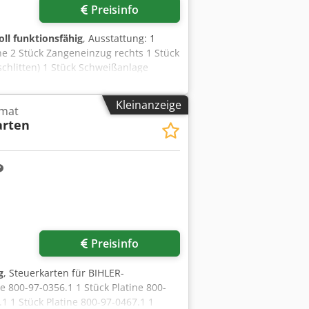
Preisinfo
oll funktionsfähig
, Ausstattung: 1
e 2 Stück Zangeneinzug rechts 1 Stück
schlitten) 1 Stück Schweißanlage
reich: 0,5 - 3,0 mm Bandbreite: max.
Kleinanzeige
omat
arten
r anfragen
Preisinfo
g
, Steuerkarten für BIHLER-
e 800-97-0356.1 1 Stück Platine 800-
.1 1 Stück Platine 800-97-0467.1 1