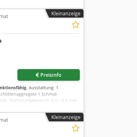
e 800-97-0614.1 1 Stück Platine 800-97-
Kleinanzeige
omat
Preisinfo
unktionsfähig
, Ausstattung: 1
chlittenaggregate 1 Schmal-
ich: Drahtstärkebereich: 0,5 - 4,0 mm
/min
Kleinanzeige
omat