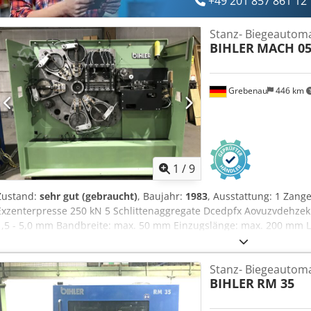
+49 201 857 861 12
Stanz- Biegeautom
BIHLER
MACH 0
Grebenau
446 km
1
/
9
Zustand:
sehr gut (gebraucht)
, Baujahr:
1983
, Ausstattung: 1 Zang
Exzenterpresse 250 kN 5 Schlittenaggregate Dcedpfx Aovuzvdehzek 
1,5 - 5,0 mm Bandbreite: max. 50 mm Einzugslänge: max. 200 mm L
Stanz- Biegeautom
BIHLER
RM 35