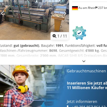
Au am Rhein
237 k
1
/
11
Zustand:
gut (gebraucht)
, Baujahr:
1991
, Funktionsfähigkeit:
voll f
Maschinen-/Fahrzeugnummer:
B698
, Gesamtgewicht:
6’000 kg
, Ge
5’000 mm
, Gesamtbreite:
2’000 mm
, IMCAR SIHR 8/5 Dreiwalzen-Bi
mm - Walzendicke: ca. 250 mm Achtung: der Artikel muss zwischen
noch abzustimmenden Termin verbindlich abgeholt werden. Djdpf
Rhein - verladen auf LKW
Gebrauchtmaschinen s
Inserieren Sie jetzt 
11 Millionen
Käufer w
Jetzt informieren