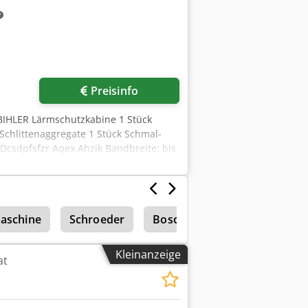
Preisinfo
 BIHLER Lärmschutzkabine 1 Stück
Schlittenaggregate 1 Stück Schmal-
 Dcsdpfsfzr Aqex Ahzjk Bandbreite: bis
aschine
Schroeder
Boschert
Drahtbiegemas
Kleinanzeige
at