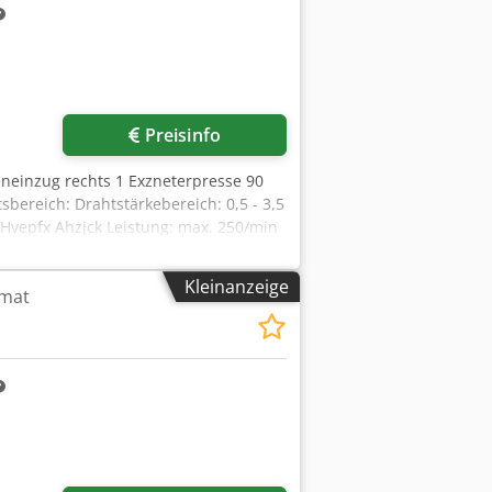
Preisinfo
eneinzug rechts 1 Exzneterpresse 90
bereich: Drahtstärkebereich: 0,5 - 3,5
vepfx Ahzjck Leistung: max. 250/min
Kleinanzeige
omat