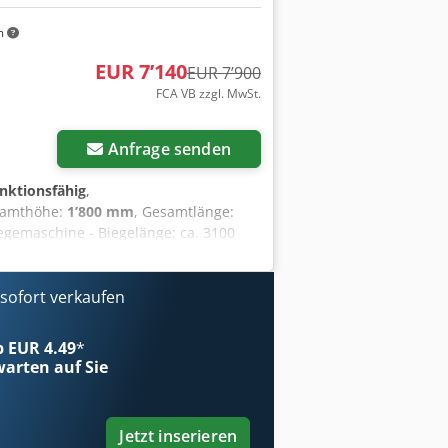
m
EUR 7’140
EUR 7’900
FCA VB zzgl. MwSt.
Anfrage senden
unktionsfähig
,
samthöhe:
1’800 mm
, Gesamtlänge:
egemaschine - Biegelänge: ca. 3100
 dem 15.09. und 17.09.2026 an einem
x Aezkhznohzock FCA D-76474 Au am
ofort verkaufen
ab EUR 4.49
*
arten auf Sie
Jetzt inserieren