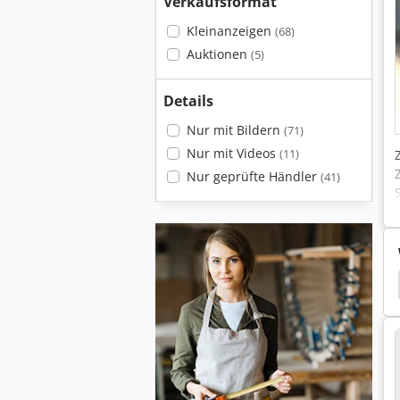
Verkaufsformat
Kleinanzeigen
(68)
Auktionen
(5)
Details
Nur mit Bildern
(71)
Nur mit Videos
(11)
Nur geprüfte Händler
(41)
rahtbiege
Drahtbiegemaschine
Bihler Rm 35