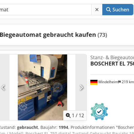
Suchen
Biegeautomat gebraucht kaufen
(73)
Stanz- & Biegeaut
BOSCHERT
EL 75
Mindelheim
219 k
1
/
12
Zustand:
gebraucht
, Baujahr:
1994
, Produktinformationen "Bosche
Typ / Modell: Boschert EL 750 digital Zustand Gebraucht Baujahr 1