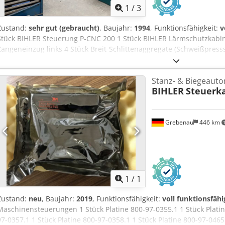
1
/
3
Zustand:
sehr gut (gebraucht)
, Baujahr:
1994
, Funktionsfähigkeit:
v
Stück BIHLER Steuerung P-CNC 200 1 Stück BIHLER Lärmschutzkabin
Zangeneinzug links 4 Stück Breit-Schlittenaggregate (Schweißpress
BIHLER B 1000 Arbeitsbereich: Djdpfx Ahswxarqezeck Drahtstärkebe
40 mm Einzugslänge: max. 240 mm Leistung: max. 400/min
Stanz- & Biegeaut
BIHLER
Steuerk
Grebenau
446 km
Mehr Bilde
1
/
1
Zustand:
neu
, Baujahr:
2019
, Funktionsfähigkeit:
voll funktionsfähi
Maschinensteuerungen 1 Stück Platine 800-97-0355.1 1 Stück Platin
97-0357.1 1 Stück Platine 800-97-0358.1 1 Stück Platine 800-97-0465