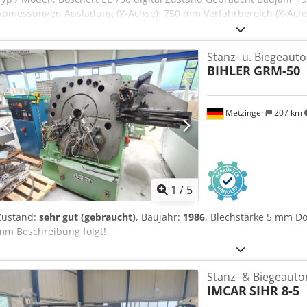
Abmessungen Ausladung (Y-Achse): 750 mm Verfahrbereich (X-Ach
Nachsetzen): 720 x 1700 mm Leistungsdaten & Kapazität max. hydr
280 kN max. Blechdicke*: bis zu 12,7 mm max. Stanzdurchmesser:
Stanz- u. Biegeaut
Hübe/min Werkzeugaufnahme: Original Trumpf®-Werkzeugsystem Po
BIHLER
GRM-50
Digitalanzeige ± 0,1 mm Anschlussleistung 4 kVA Steuerspannung 2
A Dcjdezp Raqopfx Ahzjk Aufstellmaße (BxTxH) ca. 3400 mm x 1580
Aussstattung - inklusive diverse Werkzeuge / Zubehör * materialab
Metzingen
207 km
bis zu 6 mm bei vollem Durchmesser bzw. jede Form, die in einen 
Anfrageartikel: Transportkosten im individuellen Angebot
1
/
5
Zustand:
sehr gut (gebraucht)
, Baujahr:
1986
, Blechstärke 5 mm Do
mm Beschreibung folgt!
Stanz- & Biegeaut
IMCAR
SIHR 8-5