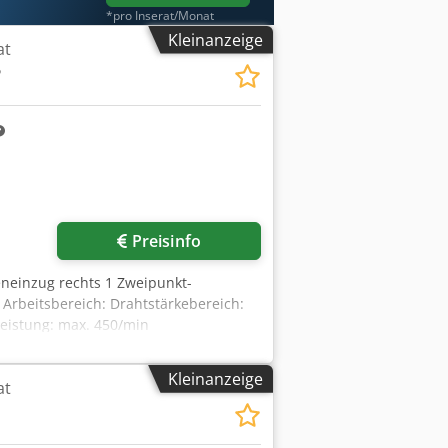
*pro Inserat/Monat
Kleinanzeige
at
5
Preisinfo
eneinzug rechts 1 Zweipunkt-
Arbeitsbereich: Drahtstärkebereich:
eistung: max. 450/min
Kleinanzeige
at