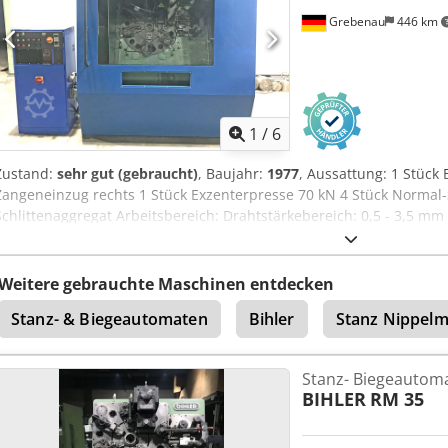
Grebenau
446 km
1
/
6
Zustand:
sehr gut (gebraucht)
, Baujahr:
1977
, Aussattung: 1 Stück
Zangeneinzug rechts 1 Stück Exzenterpresse 70 kN 4 Stück Normal-
Schlittenaggregat Arbeitsbereich: Drahtstärkebereich: 0,5 - 3,5 mm
32 mm Einzugslänge: bis 170 mm Leistung: bis 250/min.
Weitere gebrauchte Maschinen entdecken
Stanz- & Biegeautomaten
Bihler
Stanz Nippelm
Stanz- Biegeautom
BIHLER
RM 35