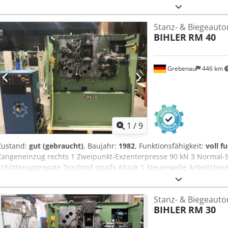
Stück Platine 800-97-0613.1 Dcsdpfx Ahjx U D S Hezok 1 Stück Platin
0615.1 1 Stück Platine 800-97-0656.1
Stanz- & Biegeaut
BIHLER
RM 40
Grebenau
446 km
1
/
9
Zustand:
gut (gebraucht)
, Baujahr:
1982
, Funktionsfähigkeit:
voll f
Zangeneinzug rechts 1 Zweipunkt-Exzenterpresse 90 kN 3 Normal-S
Schlittenaggregate Dcsdstqf Iqspfx Ahzok 1 Steuerwelle Arbeitsbere
Bandbreite: bis 60 mm Einzugslänge: bis 270 mm Leistung: bis 350
Stanz- & Biegeaut
BIHLER
RM 30