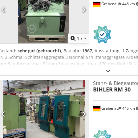
Grebenau
446 km
1
/
3
Zustand:
sehr gut (gebraucht)
, Baujahr:
1967
, Ausstattung: 1 Zang
kN 2 Schmal-Schlittenaggregate 3 Normal-Schlittenaggregate Arbeits
mm Bandbreite: max 32 mm Einzugslänge: max. 170 mm Dodjl D N H
Stanz- & Biegeaut
BIHLER
RM 30
Grebenau
446 km