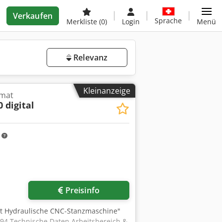
Verkaufen
Sprache
Merkliste
(0)
Login
Menü
Relevanz
Kleinanzeige
omat
0 digital
m
Preisinfo
rt Hydraulische CNC-Stanzmaschine"
994 Technische Daten Arbeitsbereich &