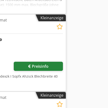
se): 1500 mm max. Blechgröße (ohne
aulische Stanzkraft: Standardmäßig
 Ø 105 mm Hubfolge: max. 100
Kleinanzeige
omat
sitioniergenauigkeit durch 2-Achs-
20 V Erforderliche Absicherung 3 x 16
 mm x 1600 mm Gewicht ca. 3400 kg
hängig, meist ausgelegt fr Dünnblech
Kreis von Ø 105 mm passt
Preisinfo
dexzk I Sopfx Ahzsck Blechbreite 40
Kleinanzeige
omat