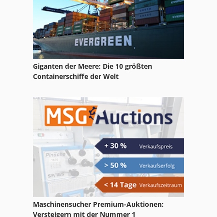
Multi Schweißgerät
Nc Fräsmaschine
Nc Teilapparat
Giganten der Meere: Die 10 größten
Rollenschneid Und Wickelmaschine Rollenschneider
Containerschiffe der Welt
Schaffer 9330 T
Schleifbock Mit Absaugung
Schlitz Und Zapfenmaschine
Schuhmachermaschine Fraes Und Schleifmaschine
Maschinensucher Premium-Auktionen:
Versteigern mit der Nummer 1