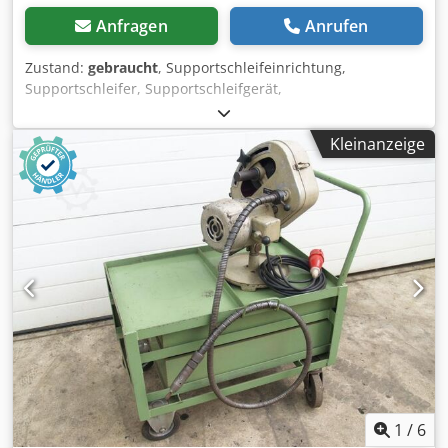
Anfragen
Anrufen
Zustand:
gebraucht
, Supportschleifeinrichtung,
Supportschleifer, Supportschleifgerät,
Rundschleifvorichtung, Schleifbock, Schleifmaschine,
Ständerschleifmaschine, Ständerschleifbock, Combi
Kleinanzeige
Schleifbock -Schleifvorichtung Chjdped N D Ddefx Ap Aea -
Spannung: 380 V -Antrieb: 1,6/1,15 kW -Drehzahl:
2800/1400 U/min -Abmessungen: 390/223/H240 mm -
Gewicht: 20 kg
1
/
6