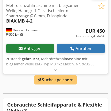
Mehrdrehzahlmaschine mit biegsamer
Welle, Handgriff-Geradschleifer mit
Spannzange Ø 6 mm, Frässpinde
BIAX
MB 4-2
EUR 450
Hessisch Lichtenau
500 km
Festpreis zzgl. MwSt.
Anfragen
Anrufen
Zustand:
gebraucht
, Mehrdrehzahlmaschine mit
biegsamer Welle BIAX Typ MB 4-2 Masch. Nr. 9/50/55
Baujahr ca. 1970 Länge der biegsamen Welle: 2 Meter
Drehzahl: 900 - 9000 U/min. stufenlos regelbar
Suche speichern
Motordrehzahl: 3000 U/min. Motorleistung: 1,2 kW = 1,5 PS
Netzanschluß: 380 Volt, 50 Hz - Handgriff-Geradschleifer
mit Spannzange Ø 6 mm Cedpfx Aefim Tisp Aeha -
schwenkbarer und drehbarer Fuß - Transportwagen mit 2
Schubladen Gesamtabmessung: 850 x 550 x 1100 Gewicht:
Gebrauchte Schleifapparate & Flexible
ca.80 kg guter Zustand Universell für Fräs-, Schleif- und
Welle
(2)
Polierarbeiten