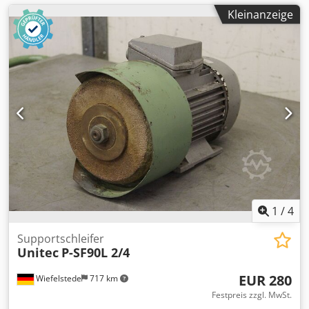
Kleinanzeige
1
/
4
Supportschleifer
Unitec
P-SF90L 2/4
EUR 280
Wiefelstede
717 km
Festpreis zzgl. MwSt.