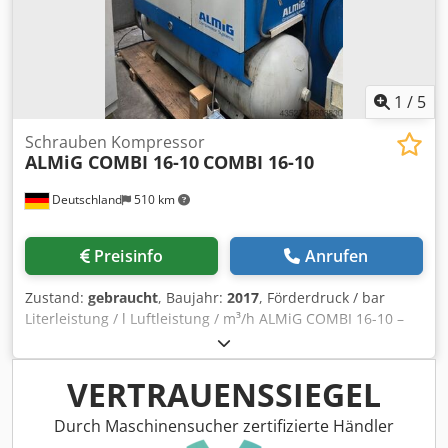
1
/
5
Schrauben Kompressor
ALMiG COMBI 16-10
COMBI 16-10
Deutschland
510 km
Preisinfo
Anrufen
Zustand:
gebraucht
, Baujahr:
2017
, Förderdruck / bar
Literleistung / l Luftleistung / m³/h ALMiG COMBI 16-10 –
Technische Daten (Alle Angaben ohne Gewähr / unter
Vorbehalt. Werte können je nach Ausführung, Ausstattung
oder Dokumentationsstand abweichen.) Daten laut
VERTRAUENSSIEGEL
Typenschild (Foto): Typ: COMBI 16-10 Volumenstrom: 2,02
m³/min Teilenummer / ID-Nr.: 217.11920-117187740010
Durch Maschinensucher zertifizierte Händler
Herstell-Nr.: S0046958 Chedpoxy S H Tefx Abisa Baujahr: