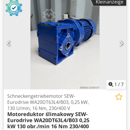
Kleinanzeige
einsatzbereit. Der technische Zustand ist sehr gut, mit
normalen Gebrauchsspuren, die durch den Betrieb
entstanden sind. Pumpendaten: Hersteller: Grundfos
Modell: CRK2-260 AMA AUUV Pumpenleistung: 3,0 kW
Stromversorgung: 3-phasig Frequenz: 50 Hz
Förderleistung: 16–58 l/min Förderhöhe: 107–225 m Cedpfx
Abozn N T Tjieha Motordaten: Hersteller: Grundfos Modell:
MG 100LB2-28FT130-C Leistung: 3,0 kW Stromversorgung:
200–220 V Δ / 346–380 V Y (50 Hz) Drehzahl: 2880–2910
U/min Schutzart: IP54 Isolationsklasse: F
1
/
7
Schneckengetriebemotor SEW-
Eurodrive WA20DT63L4/B03, 0,25 kW,
130 U/min, 16 Nm, 230/400 V
Motoreduktor ślimakowy SEW-
Eurodrive WA20DT63L4/B03 0,25
kW 130 obr./min 16 Nm 230/400