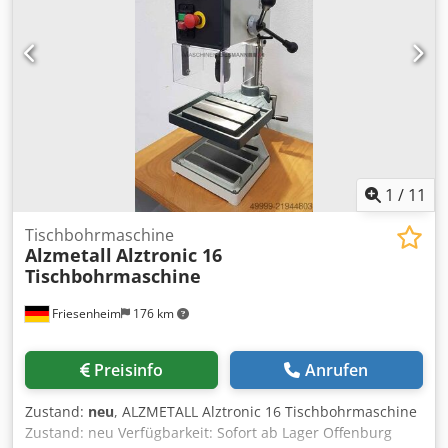
1
/
11
Tischbohrmaschine
Alzmetall
Alztronic 16
Tischbohrmaschine
Friesenheim
176 km
Preisinfo
Anrufen
Zustand:
neu
, ALZMETALL Alztronic 16 Tischbohrmaschine
Zustand: neu Verfügbarkeit: Sofort ab Lager Offenburg