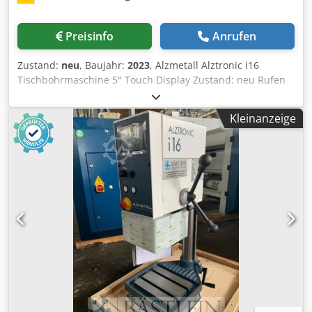
Preisinfo
Anrufen
Zustand:
neu
, Baujahr:
2023
, Alzmetall Alztronic i16
Tischbohrmaschine 5" Touch Display Zustand: neu Rufen
Sie uns an und fragen Sie uns nach Sonderrabatten oder
senden Sie uns Ihre Anfrage per Email zu mit Ihren
Kleinanzeige
Kontaktinformationen und wir melden und bei Ihnen. 5“
oder 7“ Display mit kratzresistenter Glasoberfläche -
Optimale Lesbarkeit für den Bediener - Einfache und
einheitliche Bedienerführung durch Piktogramme -
Manuelle Eingabe der Spindeldrehzahl – Sollwert -
Drehzahlanzeige – Istwert - Integrierte Bohrtiefenanzeige
mit Touch-Nullpunktübernahme (Bohrbeginn) - Virtuelle
Bohrtiefen-Skala im Display - Maschinen-
Zustandsanzeigen und Warnhinweise im Display
(Sicherheit)• Hauptschalter, abschließbar - Rechts- und
Linkslauf durch Schützsteuerung - Steuerspannung 24 V -
Serviceinformationen - Wählbare Bedienersprache:
DE/EN/FR/ES/IT/NL/RU - Bremsfunktion der Spindel – nur