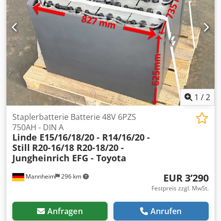
gutem Zustand zu verkaufen. HANS SCHOEN TES 16
Zweisäulen-Hydraulikpresse Baujahr: 1986 Presskraft: 160
kN Motorleistung: 3 kW, 380 V, 50 Hz Zweihandbedienung
Aufstellhöhe: 280 mm Hub: 100 mm Tischbreite: 440 mm
Tischtiefe: 320 mm Maschinenabmessungen: Chodpfx
Abezf Ilcjioa Höhe: 200 cm Breite: 103 cm Länge: 104 cm
Gewicht: 1000 kg.
1
/
2
Staplerbatterie Batterie 48V 6PZS
750AH - DIN A
Linde E15/16/18/20 - R14/16/20 -
Still
R20-16/18 R20-18/20 -
Jungheinrich EFG - Toyota
EUR 3’290
Mannheim
296 km
Festpreis zzgl. MwSt.
Anfragen
Anrufen