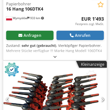
Papierbohrer
16 Hang
106DTK4
EUR 1’493
Wymysłów
933 km
Festpreis zzgl. MwSt.
Anfragen
Anrufen
Zustand:
sehr gut (gebraucht)
, Vierköpfiger Papierbohrer.
Mehrere Stücke verfügbar !!! Marke Hang Modell 106DTK4
Details 4-Kopf-Papierbohrer mit verstellbaren Bohrköpfen
Bedienung Elektrischer Fußschalter, 2 Geschwindigkeiten
Kleinanzeige
Direkt zugänglich Diese zusätzlichen Informationen sind
Standard für dieses Modell. Prüfen Sie die Angaben bei
Ihrem Besuch immer sorgfältig. Die Hang 100DTK4
Druckmaschine aus dem Jahr 1975 ist ein kultiges und
zuverlässiges Gerät, das einen bedeutenden Einfluss auf
die Druckindustrie gehabt hat. Diese von Hang hergestellte
Maschine bot für ihre Zeit fortschrittliche Funktionen und
setzte den Standard für hohe Qualität und effizientes
Drucken. Der Hang 100DTK4 zeichnet sich durch eine