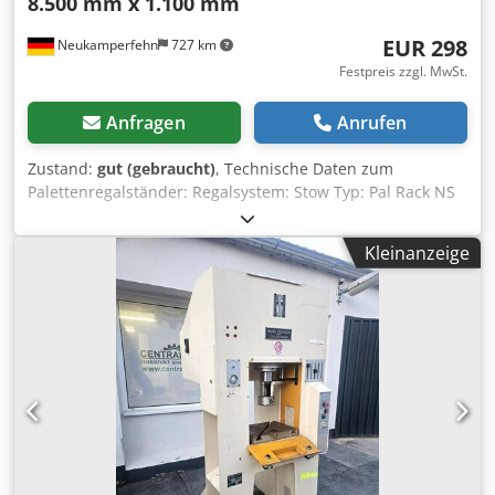
8.500 mm x 1.100 mm
EUR 298
Neukamperfehn
727 km
Festpreis zzgl. MwSt.
Anfragen
Anrufen
Zustand:
gut (gebraucht)
, Technische Daten zum
Palettenregalständer: Regalsystem: Stow Typ: Pal Rack NS
Im Lieferumfang ist enthalten: 01x Palettenregalständer,
gebraucht Materialfarbe: grau Rahmenprofil: PLFB 16
Kleinanzeige
Profilabm.: P 100 x 65 x 2,5 mm Inkl. Quer- u.
Diagonalstreben, Fußplatten Die Ständer sind vormontiert
( geschraubtes Fachwerk ) Höhe: 8.500 mm Tiefe: 1.100 mm
Ihre Ansprechpartner in unserem Hause: Herr: Andre
Evering Herr: Mario Klöver Herr: Falk Deutsch Chjdpfxsw
Eanrj Abiea Allgemeine Informationen zum Artikel: Dieser
Artikel wird nur zur Abholung angeboten. Ein darüber
hinaus gewünschter Transport bzw. eine Versendung
dieses Artikels ist mit zusätzlichen Kosten verbunden,
welche gesondert je nach Lieferort bzw. Lieferumfang bei
uns abgefragt werden können.