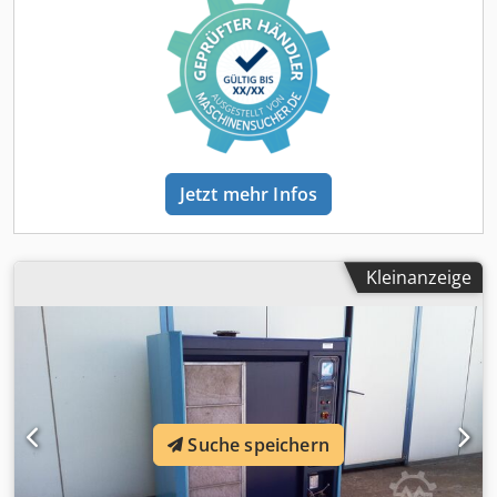
2017 Enddruck: 10 bar Motorleistung: 15,0 kW
Motordrehzahl: 3000 1/min
Jetzt mehr Infos
Kleinanzeige
Suche speichern