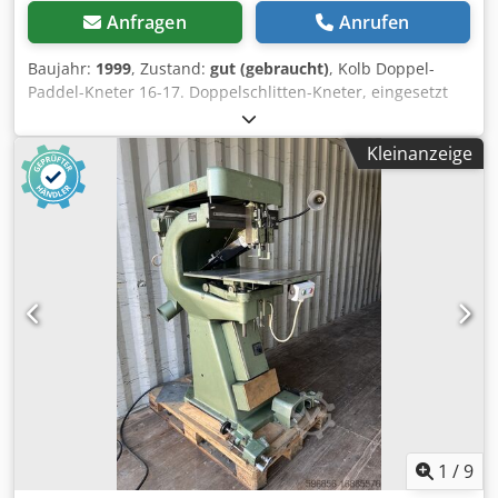
Anfragen
Anrufen
Baujahr:
1999
, Zustand:
gut (gebraucht)
, Kolb Doppel-
Paddel-Kneter 16-17. Doppelschlitten-Kneter, eingesetzt
zum Mischen von kandierten Früchten. Die Maschine ist in
einwandfrei funktionsfähigem Zustand. Chedpfx Abjy Uvx
Kleinanzeige
Ssija
1
/
9