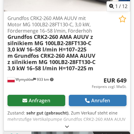
1
/
12
Grundfos CRK2-260 AMA AUUV mit
Motor MG 100LB2-28FT130-C, 3,0 kW,
Fördermenge 16–58 l/min, Förderhöh
Grundfos CRK2-260 AMA AUUV z
silnikiem MG 100LB2-28FT130-C
3,0 kW 16–58 l/min H=107–225
m
Grundfos CRK2-260 AMA AUUV
z silnikiem MG 100LB2-28FT130-C
3,0 kW 16–58 l/min H=107–225 m
EUR 649
Wymysłów
933 km
Festpreis zzgl. MwSt.
Anfragen
Anrufen
Zustand:
sehr gut (gebraucht)
, Zum Verkauf steht eine
mehrstufige Vertikalpumpe Grundfos CRK2-260 AMA AUUV
mit einem dreiphasigen Grundfos MG 100LB2-28FT130-C-
Motor. Das Gerät ist voll funktionsfähig, getestet und