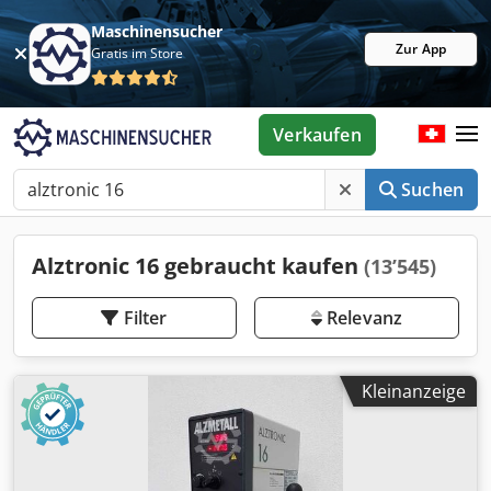
Maschinensucher
Zur App
Gratis im Store
Verkaufen
Suchen
Alztronic 16 gebraucht kaufen
(13’545)
Filter
Relevanz
Kleinanzeige