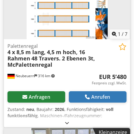
Sdjbijha Übersetzungsverhältnis: i = 10,25
Ausgangsdrehmoment: 16 Nm Schutzart: IP54
Isolationsklasse: B Betriebsart: S1 Bremse: 230 V AC
Gewicht: 10,55 kg Hersteller: SEW-Eurodrive, Deutschland
Der Verkaufsumfang umfasst genau das, was auf den
Fotos dargestellt ist.
1
/
7
Palettenregal
4 x 8,5 m lang, 4,5 m hoch, 16
Rahmen
48 Travers. 2 Ebenen 3t,
McPalettenregal
EUR 5’480
Neubeuern
316 km
Festpreis zzgl. MwSt.
Anfragen
Anrufen
Zustand:
neu
, Baujahr:
2026
, Funktionsfähigkeit:
voll
funktionsfähig
, Maschinen-/Fahrzeugnummer:
EAN0729389556525
, Tragfähigkeit pro Lagerabschnitt:
3’000 kg
, Gesamtlänge:
34’000 mm
, Gesamthöhe:
4’500
Kleinanzeige