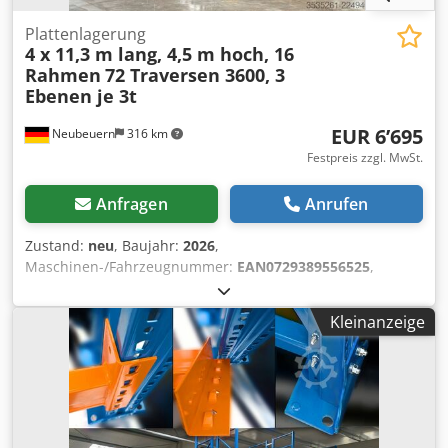
Plattenlagerung
4 x 11,3 m lang, 4,5 m hoch, 16
Rahmen
72 Traversen 3600, 3
Ebenen je 3t
EUR 6’695
Neubeuern
316 km
Festpreis zzgl. MwSt.
Anfragen
Anrufen
Zustand:
neu
, Baujahr:
2026
,
Maschinen-/Fahrzeugnummer:
EAN0729389556525
,
Tragfähigkeit pro Lagerabschnitt:
3’000 kg
, Gesamtlänge:
44’800 mm
, Gesamthöhe:
4’500 mm
, Belastung pro
Kleinanzeige
Fachwerkträgerpaar (max.):
3’000 kg
, Anzahl der
Regalreihen:
4
, Rahmenhöhe:
4’500 mm
, Lichte Weite:
3’600 mm
, Abstand zwischen den Säulen:
3’600 mm
,
Rahmenbreite:
1’100 mm
, Regalhöhe:
4’500 mm
,
Regallänge:
44’800 mm
, Trägerlänge:
3’600 mm
, 4
Regalreihen Palettenregale (M45113615-3) je 11,3 m Länge,