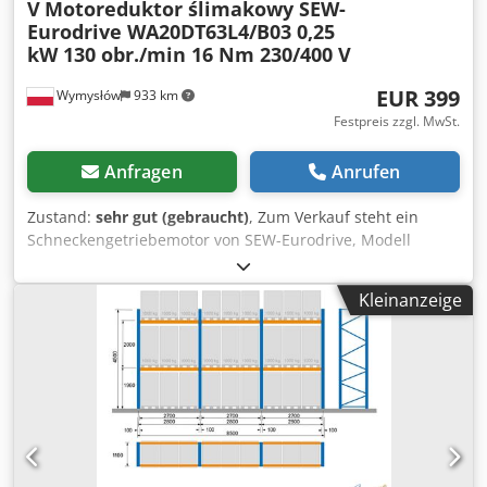
V
Motoreduktor ślimakowy SEW-
Eurodrive WA20DT63L4/B03 0,25
kW 130 obr./min 16 Nm 230/400 V
EUR 399
Wymysłów
933 km
Festpreis zzgl. MwSt.
Anfragen
Anrufen
Zustand:
sehr gut (gebraucht)
, Zum Verkauf steht ein
Schneckengetriebemotor von SEW-Eurodrive, Modell
WA20DT63L4/B03, mit einem Dreiphasenmotor mit einer
Leistung von 0,25 kW. Das Gerät ist voll funktionsfähig,
Kleinanzeige
getestet und betriebsbereit. Der Getriebemotor befindet
sich in gutem technischem und optischem Zustand. Er
weist normale Gebrauchsspuren auf, die auf den Fotos zu
sehen sind. Im Lieferumfang ist ein Netzkabel mit Stecker
enthalten. Technische Daten: Hersteller: SEW-Eurodrive
Modell: WA20DT63L4/B03 Motorleistung: 0,25 kW
Spannungsversorgung: 3× 230/400 V, 50 Hz Motordrehzahl:
1300 U/min Ausgangsdrehzahl: 130 U/min Cedpfx Aezmy