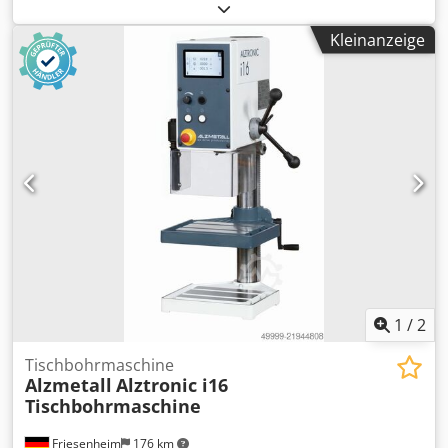
Bohrvermögen Stahl E335 (St 60) 16 mm
Gewindeschneiden Stahl E335 (St 60) M 12
Kleinanzeige
Bohrfutteraufnahmekegel MK 2 Spindelhub 80 mm
Ausladung 190 mm Cjdoy S Atdjpfx Abisha
Säulendurchmesser 65 mm Vorschub manuel Bohrkopf-
Höhenverstellung per Handrad Nettogewicht ca.83 kg
Drehzahlverstellung stufenlos Motor 0,54 kW
Spindeldrehzahl U/min 100-2000 Optionale
Sonderaustattung: - Digitale Bortiefenanzeige -
Maschinenleuchte Optionales Zubehör: - Röhm Supra
Bohrfutter 1-13mm oder 3-16mm - Alzmetall Untertisch
1
/
2
Tischbohrmaschine
Alzmetall
Alztronic i16
Tischbohrmaschine
Friesenheim
176 km