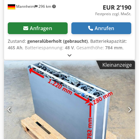
EUR 2’190
Mannheim
296 km
Festpreis zzgl. MwSt.
Anfragen
Anrufen
Zustand:
generalüberholt (gebraucht)
, Batteriekapazität:
465 Ah
, Batteriespannung:
48 V
, Gesamthöhe:
784 mm
,
Gesamtlänge:
1’035 mm
, Gesamtbreite:
353 mm
, Getestete
Staplerbatterie für Ihren Stapler - 48V 3PZS 465AH - DIN B
Kleinanzeige
+ 1 Jahr Gewährleistung + inkl. Aquamatik + inkl.
Endableiter & Stecker REMA 320 (andere Stecker können
bei Bedarf verbaut werden) + Kapazität: min. 90-100% (C5
Kapazitätsprotokoll wird bei der Auslieferung beigelegt) +
Auslieferungsjahr 2024 Cjdpfx Asy Rnlcsbijha
Abmessungen: Länge 1.035 mm Breite 353 mm Höhe 784
mm Gewicht: ca. 770 kg Passend für folgende Modelle und
weitere: Linde A (1120) - 5022-00 Linde E 15 C - 322-00
Linde E 18 Z - 322-00 Linde R 10 BN - 1120-00 Linde R 10
CN - 1120-00 Linde R 10 N - 1120-00 Linde R 10 N - 1120-00
- frontaler Wechsel Linde R 12 BN - 1120-00 Linde R 12 CN
- 1120-00 Linde R 12 N - 1120-00 Linde R 12 N - 1120-00 -