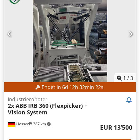
1
/
3
Endet in
6
d
12
h
32
min
21
s
Industrieroboter
2x ABB
IRB 360 (Flexpicker) +
Vision System
Hessen
387 km
EUR 13’500