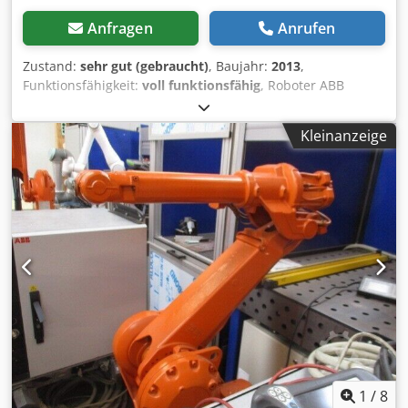
Zwei Wochen Inbetriebnahme Garantie. Keine weitere
Gewährleistung. Darüber hinaus sind ständig Ersatzteile
Anfragen
Anrufen
ab Lager verfügbar. Cjdpozm I Rnefx Ai Aeha Der
angegebene Betrag ist netto und versteht sich pro Artikel.
Zustand:
sehr gut (gebraucht)
, Baujahr:
2013
,
Die gesetzlich vorgeschriebene Mehrwertsteuer von 19 %
Funktionsfähigkeit:
voll funktionsfähig
, Roboter ABB
wird beim Checkout hinzugefügt. Sie erhalten eine
Robotics IRB 2600-12/1.85 IRC M2004, komplett 1 x
ordentliche Rechnung mit ausgewiesener Mehrwertsteuer.
Seriennummer 2600-102039 Csdpfx Aiozm Ikhj Asha 1 x
Kleinanzeige
Abholung vor Ort in 74722 Buchen/Hainstadt. Versand -
Seriennummer 2600-102040 Steuerung: IRC5 M2004
oder Speditionskosten variieren aufgrund Stückzahl,
Anzahl der Achsen: 6 Max. Traglast: 12kg Max.
Gewicht und gewünschte Lieferbedingungen.
Arbeitsbereich: 1850mm Baujahr: 12/2013 Lieferumfang:
Versandkosten ins Ausland auf Anfrage – Bitte Land, Ort
Roboter, Steuerung, Kabel, Teach-Panel, Schaltpläne
und Postleitzahl angeben. Speditionskosten auf Anfrage –
Gebrauchtware – normale Gebrauchsspuren vorhanden.
Bitte Lieferadresse angeben.
Weitere Details, Artikelnummern und Bilder auf Anfrage.
Zwei Wochen Inbetriebnahme Garantie. Keine weitere
Gewährleistung. Darüber hinaus sind ständig Ersatzteile
ab Lager verfügbar. Der Roboter ist voll funktionsfähig und
kann gerne besichtigt werden. Frei verladen / ab Werk. Der
angegebene Betrag ist netto. Die gesetzlich
vorgeschriebene Mehrwertsteuer von 19 % wird beim
Checkout hinzugefügt. Sie erhalten eine ordentliche
Rechnung mit ausgewiesener Mehrwertsteuer. Preis
1
/
8