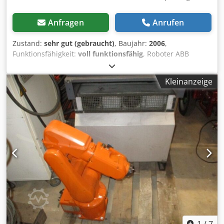
Anfragen
Anrufen
Zustand:
sehr gut (gebraucht)
, Baujahr:
2006
,
Funktionsfähigkeit:
voll funktionsfähig
, Roboter ABB
Robotics IRB 140 S4C+M2000 Steuerung: S4C+ M2000
Anzahl der Achsen: 6 Max. Traglast: 6 kg max.
Kleinanzeige
Arbeitsbereich: 810 mm Baujahr: 2006 Chedpfx Aiozmtt Uo
Aoa Lieferumfang: Roboter, Steuerung, Kabel, Teachpanel,
Schaltpläne Gebrauchtware – normale Gebrauchsspuren
vorhanden. Weitere Details, Artikelnummern und Bilder
auf Anfrage. Zwei Wochen Inbetriebnahme Garantie. Keine
weitere Gewährleistung. Darüber hinaus sind ständig
Ersatzteile ab Lager verfügbar. Der Roboter ist voll
funktionsfähig und kann gerne besichtigt werden. Frei
verladen / ab Werk. Der angegebene Betrag ist netto. Die
gesetzlich vorgeschriebene Mehrwertsteuer von 19 % wird
beim Checkout hinzugefügt. Sie erhalten eine ordentliche
Rechnung mit ausgewiesener Mehrwertsteuer. Abholung
vor Ort in 74722 Buchen/Hainstadt. Versand - oder
Speditionskosten variieren aufgrund Stückzahl, Gewicht