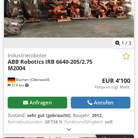
1
/
3
Industrieroboter
ABB Robotics
IRB 6640-205/2.75
M2004
EUR 4’100
Buchen (Odenwald)
314 km
Festpreis zzgl. MwSt.
Anfragen
Anrufen
Zustand:
sehr gut (gebraucht)
, Baujahr:
2012
,
Betriebsstunden:
28’738 h
, Funktionsfähigkeit:
voll
funktionsfähig
, Roboter ABB Robotics IRB 6640-205/2.75
M2004 - nur Mechanik (verschiedene Modelle) 1 x ABB