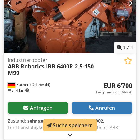
1
/
4
Industrieroboter
ABB Robotics
IRB 6400R 2.5-150
M99
EUR 6’700
Buchen (Odenwald)
314 km
Festpreis zzgl. MwSt.
Anfragen
Anrufen
Zustand:
sehr gut (gebraucht)
, Baujahr:
2002
,
Suche speichern
Funktionsfähigkeit:
voll funktionsfähig
, Roboter ABB
Robotics IRB 6400R 2.5-150 M99 komplett ,Profibus