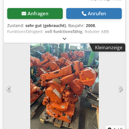
Speditionskosten auf Anfrage – Bitte Lieferadresse
kombiniert mit den starken Motoren des Roboters und den
angeben.
geringen Reibungsverlusten in den Stirnrädern Stirnräder
Anfragen
Anrufen
mit geringer Reibung und keine unnötigen Bewegungen
dank QuickMove und TrueMove reduzieren den
Zustand:
sehr gut (gebraucht)
, Baujahr:
2008
,
Stromverbrauch auf 0,58 kW bei maximaler
Funktionsfähigkeit:
voll funktionsfähig
, Roboter ABB
Geschwindigkeit und noch weniger bei niedrigen
Robotics IRB 1600-8/1.45 IRC5 M2004, komplett (16-53400)
Geschwindigkeiten. Der Luftschallpegel von nur
Steuerung: IRC5 M2004 Anzahl der Achsen: 6 Max.
Kleinanzeige
Traglast: 8kg Max. Arbeitsbereich: 1450mm Baujahr: 2008
Lieferumfang: Roboter, Steuerung, Kabel, Teachpanel,
Schaltpläne Gebrauchtware – normale Gebrauchsspuren
vorhanden. Weitere Details, Artikelnummern und Bilder
auf Anfrage. Zwei Wochen Inbetriebnahme Garantie. Keine
weitere Gewährleistung. Darüber hinaus sind ständig
Ersatzteile ab Lager verfügbar. Der Roboter ist voll
funktionsfähig und kann gerne besichtigt werden. Frei
verladen / ab Werk. Der angegebene Betrag ist netto. Die
gesetzlich vorgeschriebene Mehrwertsteuer von 19 % wird
beim Checkout hinzugefügt. Sie erhalten eine ordentliche
Rechnung mit ausgewiesener Mehrwertsteuer. Abholung
vor Ort in 74722 Buchen/Hainstadt. Versand - oder
Speditionskosten variieren aufgrund Stückzahl, Gewicht