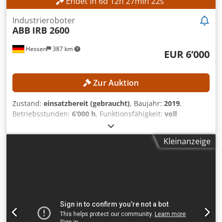
Endet in
6
d
12
h
27
min
21
s
Industrieroboter
ABB
IRB 2600
Hessen
387 km
EUR 6’000
Zur Auktion
Zustand:
einsatzbereit (gebraucht)
, Baujahr:
2019
,
Betriebsstunden:
6’000 h
, Funktionsfähigkeit:
voll
funktionsfähig
, Tragkraft:
12 kg
, Reichweite der Arme:
1’850 mm
, Kein Mindestpreis - garantierter Verkauf zum
Kleinanzeige
höchsten Gebot! TECHNISCHE DETAILS Tragkraft: 12 kg
Reichweite: 1.850 mm MASCHINEN-DETAILS
Betriebsstunden: 6.000 h Cjdpfx Aeznh Tfei Aoha
Lieferumfang: Roboter + Steuerung + Schaltschrank +
Flexpendant und ProfiNet I/O Slave Software