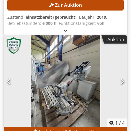
Zur Auktion
Zustand:
einsatzbereit (gebraucht)
, Baujahr:
2019
,
Betriebsstunden:
6’000 h
, Funktionsfähigkeit:
voll
funktionsfähig
, Tragkraft:
3 kg
, Reichweite der Arme:
1’130
mm
, Kein Mindestpreis - garantierter Verkauf zum
Auktion
höchsten Gebot! Versteigerung von zwei ABB IRB 360
(Flexpicker) inkl. Vision System! TECHNISCHE DETAILS
Traglast: 3 kg Durchmesser Arbeitsbereich: 1.130 mm
Positionswiederholgenauigkeit: 0,03–0,1 mm
Bahnwiederholgenauigkeit: 0,1–0,33 mm MASCHINEN-
DETAILS Gewicht: 120 kg Netzspannung: 200–600 V
Netzfrequenz: 60 Hz Leistungsaufnahme bei maximaler
Last: 0,477 kW Nutzlast Pick-&-Place-Zyklus: 1 kg
Umgebungstemperatur: 0 bis +45 °C Relative
Luftfeuchtigkeit: max. 95 % Geräuschpegel: < 70 dB(A)
Chedpfx Ajznh T Esi Aea Emission: EMC/EMI-abgeschirmt
Betriebsstunden: 6.000 h
1
/
4