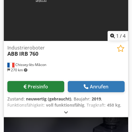
1
/
4
Industrieroboter
ABB
IRB 760
Chissey-lès-Mâcon
270 km
Preisinfo
Anrufen
Zustand:
neuwertig (gebraucht)
, Baujahr:
2019
,
Funktionsfähigkeit:
voll funktionsfähig
, Tragkraft:
450 kg
,
Reichweite der Arme:
3’200 mm
, Schwenkbereich:
360 °
,
Steuerungshersteller:
ABB
, Steuerungsmodell:
IRC5
,
Schaltschrankbreite:
1’000 mm
, Schaltschrankhöhe:
1’000
mm
, Art des Eingangsstroms:
Drehstrom
, Ausstattung: