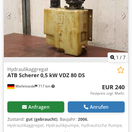
1
/
7
Hydraulikaggregat
ATB Scherer
0,5 kW VDZ 80 DS
EUR 240
Wiefelstede
717 km
Festpreis zzgl. MwSt.
Anfragen
Anrufen
Zustand:
gut (gebraucht)
, Baujahr:
2006
,
Hydraulikaggregat, Hydraulikpumpe, hydraulische Pumpe,
Universalaggregat, Hydraulikstation, -Hersteller: Bosch,