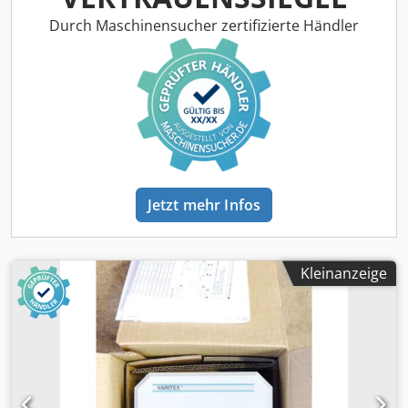
mm Dcedjcaq Dzspfx Amysk -Gewicht: 3,6 kg
Durch Maschinensucher zertifizierte Händler
Jetzt mehr Infos
Kleinanzeige