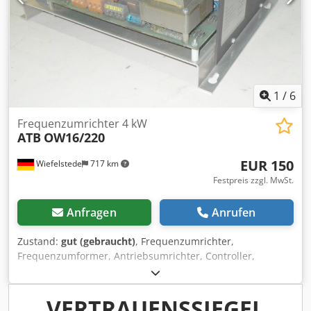
1
/
6
Frequenzumrichter 4 kW
ATB
OW16/220
EUR 150
Wiefelstede
717 km
Festpreis zzgl. MwSt.
Anfragen
Anrufen
Zustand:
gut (gebraucht)
, Frequenzumrichter,
Frequenzumformer, Antriebsumrichter, Controller,
Variable Speed Drive -Leistung: 16 A -Eingang: 220 V -
Ausgang: 3x 0-220 V -Ausgangsfrequenz: 0-100 Hz -Anzahl:
1x Umformer vorhanden -Abmessungen: 300/230/H110
VERTRAUENSSIEGEL