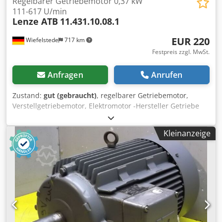
Regelbarer Getriebemotor 0,37 kW
111-617 U/min
Lenze ATB
11.431.10.08.1
EUR 220
Wiefelstede
717 km
Festpreis zzgl. MwSt.
Anfragen
Anrufen
Zustand:
gut (gebraucht)
, regelbarer Getriebemotor,
Verstellgetriebemotor, Elektromotor -Hersteller Getriebe
Lenze Typ: 11.431.10.08.1 -Hersteller Motor ATB Typ: ERFY
Motorleistung: 0,37 kW -Drehzahlbereich regelbar: 111 bis
Kleinanzeige
617 U/min Dsdpob A I Ewefx Amysck -höhe Wellenachse:
50 mm -Antriebswelle: Ø 16 mm -Anzahl: 2 Stück Motoren
vorhanden -Preis: pro Stück -Abmessungen: 370/254/H190
mm -Gewicht: 14,5 kg