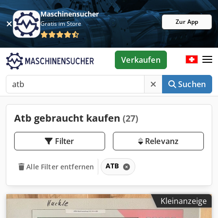
Maschinensucher
Zur App
Gratis im Store
Verkaufen
Suchen
Atb gebraucht kaufen
(27)
Filter
Relevanz
ATB
Alle Filter entfernen
Kleinanzeige