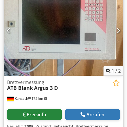
1
/
2
Brettvermessung
ATB Blank
Argus 3 D
Kanzach
172 km
Preisinfo
Anrufen
Baujahr:
2005
, Zustand:
gebraucht
, Brettvermessung