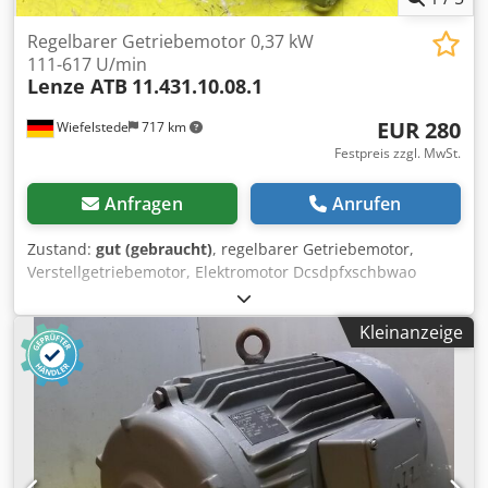
Regelbarer Getriebemotor 0,37 kW
111-617 U/min
Lenze ATB
11.431.10.08.1
EUR 280
Wiefelstede
717 km
Festpreis zzgl. MwSt.
Anfragen
Anrufen
Zustand:
gut (gebraucht)
, regelbarer Getriebemotor,
Verstellgetriebemotor, Elektromotor Dcsdpfxschbwao
Amyok -Hersteller Getriebe Lenze Typ: 11.431.10.08.1 -
Hersteller Motor ATB Typ: ERFY Motorleistung: 0,37 kW -
Kleinanzeige
Drehzahlbereich: 111 bis 617 U/min -Motor: regelbar -höhe
Wellenachse: 50 mm -Anzahl: 1x vorhanden -Preis: pro
Stück -Antriebswelle: Ø 16 mm -Abmessungen: -Gewicht:
22 kg