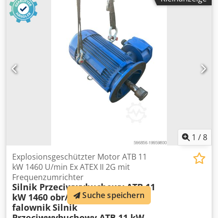
1
/
8
Explosionsgeschützter Motor ATB 11
kW 1460 U/min Ex ATEX II 2G mit
Frequenzumrichter
Silnik Przeciwwybuchowy ATB 11
Suche speichern
kW 1460 obr/min Ex ATEX II 2G
falownik
Silnik
Przeciwwybuchowy ATB 11 kW