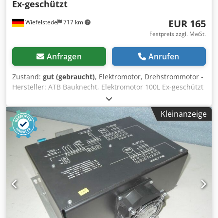
Ex-geschützt
EUR 165
Wiefelstede
717 km
Festpreis zzgl. MwSt.
Anfragen
Anrufen
Zustand:
gut (gebraucht)
, Elektromotor, Drehstrommotor -
Hersteller: ATB Bauknecht, Elektromotor 100L Ex-geschützt
-Typ: EAY 100L/4C-12 -Leistung: 2,5 KW -Drehzahl: 1420
U/min Dsdsv Ha Dwjpfx Amyock -Welle: Ø 28 x 60 mm -
Kleinanzeige
Bauform: B3 -Schutzklasse: IP54 -Abmessungen:
365/250/H205 mm -Gewicht: 25 kg