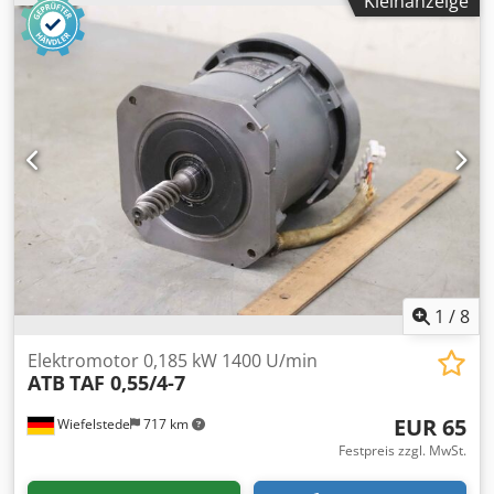
Kleinanzeige
Abmessungen: 690/430/H360 mm -Gewicht: 186 kg
1
/
8
Elektromotor 0,185 kW 1400 U/min
ATB
TAF 0,55/4-7
EUR 65
Wiefelstede
717 km
Festpreis zzgl. MwSt.