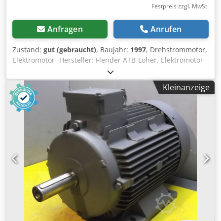
Festpreis zzgl. MwSt.
Anfragen
Anrufen
Zustand:
gut (gebraucht)
, Baujahr:
1997
, Drehstrommotor,
Elektromotor -Hersteller: Flender ATB-Loher, Elektromotor
Ex-geschützt -Typ DNGW-225MB-04R -Leistung: 45 kW -
Drehzahl: 1475 U/min / Umrichterbetrieb 145 - 1475 U/min
Kleinanzeige
-Welle: Ø 60 x 105 mm -Schutzart: IP55 -Bauform: B3 -
Anzahl: 2x Motor vorhanden -Preis: pro Stück
Dcjdpfxswwhrpo Amyok -Abmessungen: 900/450/H655 mm
-Gewicht: 411 kg/St.