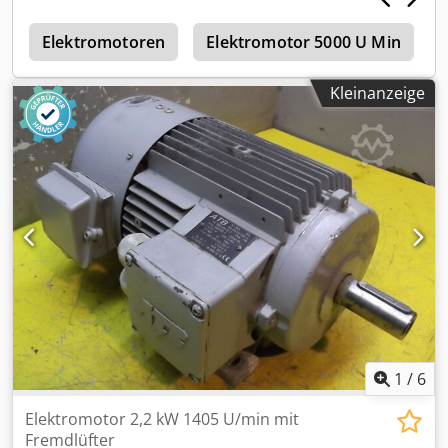
g
Elektromotoren
Elektromotor 5000 U Min
Kleinanzeige
1
/
6
Elektromotor 2,2 kW 1405 U/min mit
Fremdlüfter