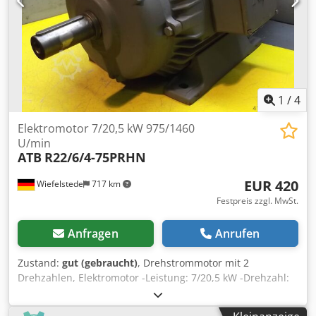
1
/
4
Elektromotor 7/20,5 kW 975/1460
U/min
ATB
R22/6/4-75PRHN
EUR 420
Wiefelstede
717 km
Festpreis zzgl. MwSt.
Anfragen
Anrufen
Zustand:
gut (gebraucht)
, Drehstrommotor mit 2
Drehzahlen, Elektromotor -Leistung: 7/20,5 kW -Drehzahl:
975/1460 U/min -Welle: Ø 48 mm -Bauform: B3 -
polumschaltbar Dcedpfx Aocncrlemyok -Schutzart: IP 54 -