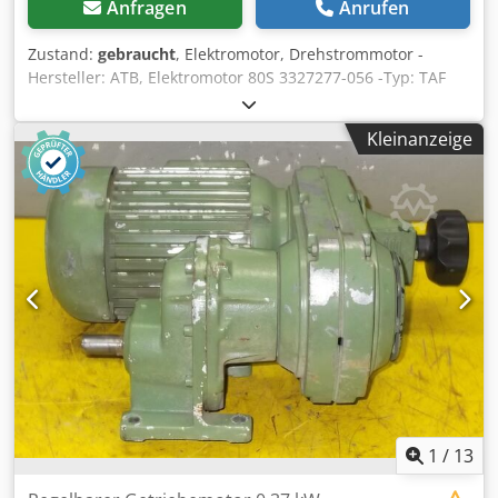
Anfragen
Anrufen
Zustand:
gebraucht
, Elektromotor, Drehstrommotor -
Hersteller: ATB, Elektromotor 80S 3327277-056 -Typ: TAF
0,55/4-7 -Leistung: 0,185 KW -Drehzahl: 1400 U/min -Welle:
Ø 20 x 60 mm -Bauform: B5 Dodpfx Asih S Nvomyjck -
Kleinanzeige
Schutzklasse: IP44 -Abmessungen: 230/148/148 mm -
Gewicht: 8,1 kg
1
/
13