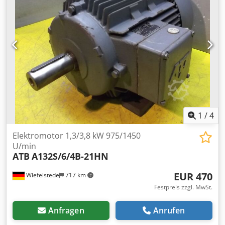
1
/
4
Elektromotor 1,3/3,8 kW 975/1450
U/min
ATB
A132S/6/4B-21HN
EUR 470
Wiefelstede
717 km
Festpreis zzgl. MwSt.
Anfragen
Anrufen