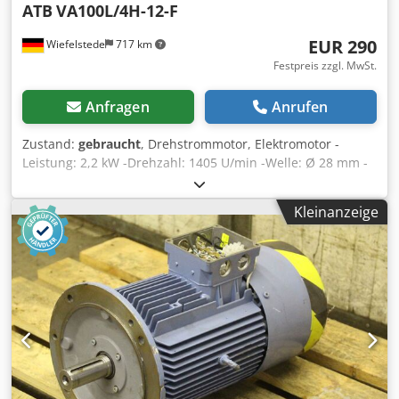
ATB
VA100L/4H-12-F
EUR 290
Wiefelstede
717 km
Festpreis zzgl. MwSt.
Anfragen
Anrufen
Zustand:
gebraucht
, Drehstrommotor, Elektromotor -
Leistung: 2,2 kW -Drehzahl: 1405 U/min -Welle: Ø 28 mm -
Bauform: B3 -mit extra Kühllüfter -Schutzart: IP 55 Dcedpfx
Aect Er Tsmyjk -Abmessungen: 410/260/H195 mm -
Kleinanzeige
Gewicht: 20 kg