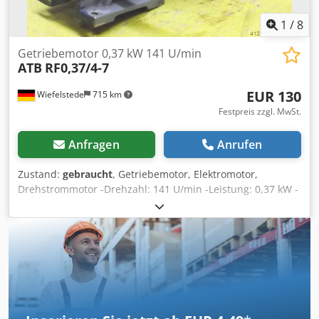
1
/
8
Getriebemotor 0,37 kW 141 U/min
ATB
RF0,37/4-7
EUR 130
Wiefelstede
715 km
Festpreis zzgl. MwSt.
Anfragen
Anrufen
Zustand:
gebraucht
, Getriebemotor, Elektromotor,
Drehstrommotor -Drehzahl: 141 U/min -Leistung: 0,37 kW -
Bauform: B3 Winkel -Welle: Ø 18 mm -Schutzart: IP 44 -
Anzahl: 2x vorhanden -Preis: pro Stück -Abmessungen:
320/143/H220 mm -Gewicht: 9,6 kg Dcsdpfjci N E Usx Amyjk