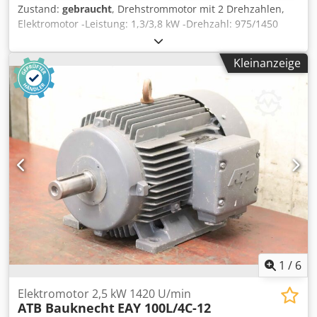
Zustand:
gebraucht
, Drehstrommotor mit 2 Drehzahlen,
Elektromotor -Leistung: 1,3/3,8 kW -Drehzahl: 975/1450
U/min -Welle: Ø 38 mm -Bauform: B3 Djdscttyyjpfx Amysck
-polumschaltbar -Schutzart: IP 44 -Preis: pro Stück -Anzahl:
Kleinanzeige
5x vorhanden -Abmessungen: 330/232/H200 mm -Gewicht:
18,8 kg
1
/
6
Elektromotor 2,5 kW 1420 U/min
ATB Bauknecht
EAY 100L/4C-12