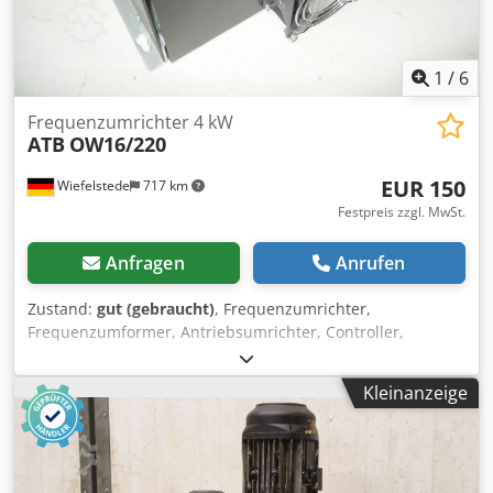
1
/
6
Frequenzumrichter 4 kW
ATB
OW16/220
EUR 150
Wiefelstede
717 km
Festpreis zzgl. MwSt.
Anfragen
Anrufen
Zustand:
gut (gebraucht)
, Frequenzumrichter,
Frequenzumformer, Antriebsumrichter, Controller,
Variable Speed Drive Dsdpfxscaq Dlo Amysck -Leistung: 16
A -Eingang: 220 V -Ausgang: 3x 0-220 V -Ausgangsfrequenz:
Kleinanzeige
0-100 Hz -Anzahl: 1 Stück vorhanden -Abmessungen:
300/270/H110 mm -Gewicht: 4,2 kg