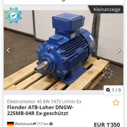
Hydraulikaggregat mit Hydraulikbehälter aus
Kleinanzeige
Vertikaldrehmaschine Scherer VDZ 80 DS -Motor: ATB 0,5
kW / 2820 U/min -Einzelkomponenten: siehe Fotos Dsdpfx
Amovw Rt Doyock -Abmessungen: 360/190/H540 mm -
Gewicht: 14 kg
1
/
9
Elektromotor 45 kW 1475 U/min Ex
Flender ATB-Loher
DNGW-
225MB-04R Ex-geschützt
EUR 1’350
Wiefelstede
717 km