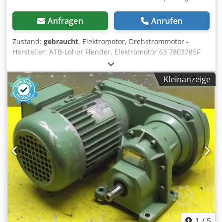
Anfragen
Anrufen
Zustand:
gebraucht
, Elektromotor, Drehstrommotor -
Hersteller: ATB-Loher Flender, Elektromotor 63 7803785F
015 -Typ: AF63/4A-7 -Leistung: 0,12 KW -Drehzahl: 1390
U/min -Welle: Ø 11 x 25 mm Dsdpforbm Trsx Amyjck -
Kleinanzeige
Bauform: B3/B14 -Schutzklasse: IP54 -Anzahl: 2x Motor
vorhanden -Preis: pro Stück -Abmessungen: 210/155/130
mm -Gewicht: 3,8 kg/St.
1
/
5