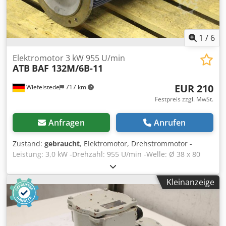
1
/
6
Elektromotor 3 kW 955 U/min
ATB
BAF 132M/6B-11
EUR 210
Wiefelstede
717 km
Festpreis zzgl. MwSt.
Anfragen
Anrufen
Zustand:
gebraucht
, Elektromotor, Drehstrommotor -
Leistung: 3,0 kW -Drehzahl: 955 U/min -Welle: Ø 38 x 80
mm -Bauform: B5 -Rezess: Ø 230 mm Dedpfxefghcxs
Amysck -Flansch Aussen: Ø 300 mm -Schutzart: IP55 -
Kleinanzeige
Abmessungen: 590/302/H295 mm -Gewicht: 67 kg