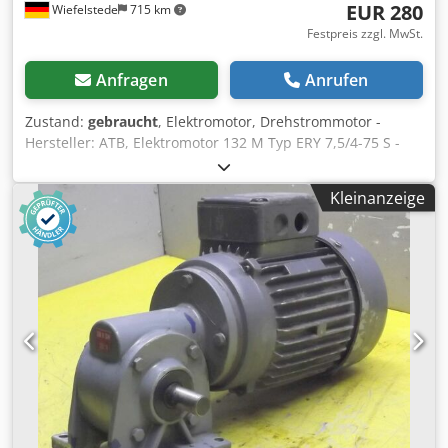
EUR 280
Wiefelstede
715 km
Festpreis zzgl. MwSt.
Anfragen
Anrufen
Zustand:
gebraucht
, Elektromotor, Drehstrommotor -
Hersteller: ATB, Elektromotor 132 M Typ ERY 7,5/4-75 S -
Leistung: 6,8 kW Dcedpfjglmk Dox Amyjk -Drehzahl: 1455
U/min -Welle: Ø 38 x 80 mm -Bauform: B3 -Schutzart: IP54 -
Kleinanzeige
Abmessungen: 480/320/H265 mm -Gewicht: 72 kg