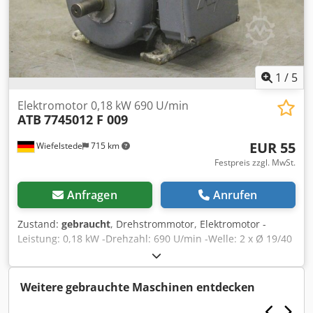
1
/
5
Elektromotor 0,18 kW 690 U/min
ATB
7745012 F 009
EUR 55
Wiefelstede
715 km
Festpreis zzgl. MwSt.
Anfragen
Anrufen
Zustand:
gebraucht
, Drehstrommotor, Elektromotor -
Leistung: 0,18 kW -Drehzahl: 690 U/min -Welle: 2 x Ø 19/40
mm -Bauform: B3 -Schutzart: IP 54 -Preis: pro Stück -
Anzahl: 4 Stück Dcsdpfod R A Eyox Amysk -Abmessungen:
314/213/H162 mm -Gewicht: 9,1 kg
Weitere gebrauchte Maschinen entdecken