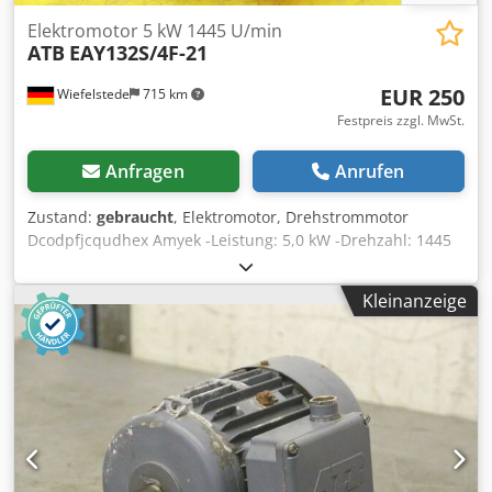
Elektromotor 5 kW 1445 U/min
ATB
EAY132S/4F-21
EUR 250
Wiefelstede
715 km
Festpreis zzgl. MwSt.
Anfragen
Anrufen
Zustand:
gebraucht
, Elektromotor, Drehstrommotor
Dcodpfjcqudhex Amyek -Leistung: 5,0 kW -Drehzahl: 1445
U/min -Welle: Ø 38 mm -Bauform: B3 -Schutzart: IP 54 -
Anzahl: 1x vorhanden -Preis: pro Stück -Abmessungen:
Kleinanzeige
445/330/H250 mm -Gewicht: 60 kg