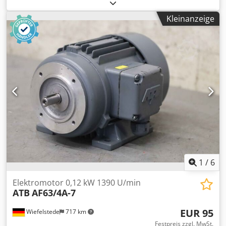
Elektromotor Ex-geschützt -Typ: CD 90L2-8 -Leistung: 0,55
KW -Drehzahl: 690 U/min -Welle: Ø 14 x 30 mm -Bauform:
Kleinanzeige
B14 -Schutzklasse: IP55 -Klemmenkasten: EAR 80 -Anzahl:
2x Motor vorhanden -Preis: pro Stück -Abmessungen:
345/176/H270 mm -Gewicht: 32,1 kg/St.
1
/
6
Elektromotor 0,12 kW 1390 U/min
ATB
AF63/4A-7
EUR 95
Wiefelstede
717 km
Festpreis zzgl. MwSt.