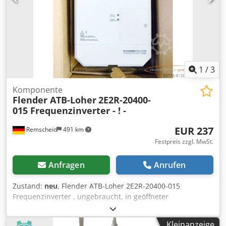
1
/
3
Komponente
Flender ATB-Loher
2E2R-20400-
015 Frequenzinverter - ! -
EUR 237
Remscheid
491 km
Festpreis zzgl. MwSt.
Anfragen
Anrufen
Zustand:
neu
, Flender ATB-Loher 2E2R-20400-015
Frequenzinverter , ungebraucht, in geöffneter
Originalverpackung, 100% funktionsfähig Dcsdpfx Aji D U
N Iemyjk
Kleinanzeige