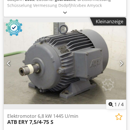
Schüsselung Vermessung Dsdpfjhlcvbex Amyock
Kleinanzeige
1
/
4
Elektromotor 6,8 kW 1445 U/min
ATB
ERY 7,5/4-75 S