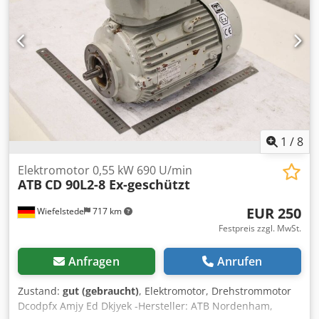
1
/
8
Elektromotor 0,55 kW 690 U/min
ATB
CD 90L2-8 Ex-geschützt
EUR 250
Wiefelstede
717 km
Festpreis zzgl. MwSt.
Anfragen
Anrufen
Zustand:
gut (gebraucht)
, Elektromotor, Drehstrommotor
Dcodpfx Amjy Ed Dkjyek -Hersteller: ATB Nordenham,