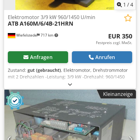
1
/
4
Elektromotor 3/9 kW 960/1450 U/min
ATB
A160M/6/4B-21HRN
EUR 350
Wiefelstede
717 km
Festpreis zzgl. MwSt.
Anfragen
Anrufen
Zustand:
gut (gebraucht)
, Elektromotor, Drehstrommotor
mit 2 Drehzahlen -Leistung: 3/9 kW -Drehzahl: 960/1450
U/min -Welle: Ø 42 mm -Bauform: B3 -Schutzart: IP 54 -
polumschaltbar -Anzahl: 1x vorhanden -Abmessungen:
Kleinanzeige
585/320/H390 mm -Gewicht: 110 kg Dcodpfxecm Slfs
Amyok