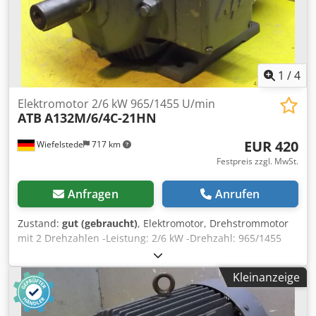
1
/
4
Elektromotor 2/6 kW 965/1455 U/min
ATB
A132M/6/4C-21HN
EUR 420
Wiefelstede
717 km
Festpreis zzgl. MwSt.
Anfragen
Anrufen
Zustand:
gut (gebraucht)
, Elektromotor, Drehstrommotor
mit 2 Drehzahlen -Leistung: 2/6 kW -Drehzahl: 965/1455
U/min Dsdpfjcnf Hnsx Amyeck -Welle: Ø 38 mm -Bauform:
B3 -polumschaltbar -Schutzart: IP 54 -Anzahl: 3x
Kleinanzeige
vorhanden -Preis: pro Stück -Abmessungen: 480/320/H260
mm -Gewicht: 69 kg