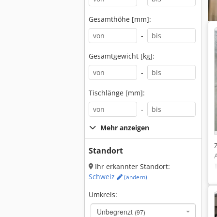
Gesamthöhe [mm]:
-
Gesamtgewicht [kg]:
-
Tischlänge [mm]:
-
Mehr anzeigen
Standort
Ihr erkannter Standort:
Schweiz
(ändern)
Umkreis:
Unbegrenzt
(97)