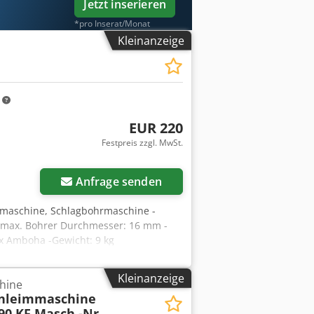
Jetzt inserieren
*pro Inserat/Monat
Kleinanzeige
m
EUR 220
Festpreis zzgl. MwSt.
Anfrage senden
maschine, Schlagbohrmaschine -
-max. Bohrer Durchmesser: 16 mm -
x Amboha -Gewicht: 9 kg
Kleinanzeige
hine
nleimmaschine
90 KF Masch.-Nr.