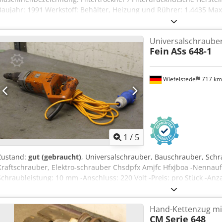
Baujahr: 1991 Werkstoff: Behälter, Heizung und Rührer: 1.4435 Max. 
Heizmantel: - 1 / 6 Bar Chsdpfxsiv Id He Ambja Max. Betriebstempera
Heizmantel: - 50 / +150 °C. Abmessungen: Länge 1650 x Breite 117
Universalschraube
2000 kg Tech. Dokumentation: Ja Bemerkung: Antrieb Hydraulik: 5,5 
Fein
ASs 648-1
Drehzahl 1500 rpm, Bauform V1, Schutzart IP55 Explosionsschutz: EE
Grundrahmen und ein Hydrauliksystem Zustand: Gebraucht gut Pre
Wiefelstede
717 k
1
/
5
Zustand:
gut (gebraucht)
, Universalschrauber, Bauschrauber, Schr
Kraftschrauber, Elektro-schrauber Chsdpfx Amjfc Hfxjboa -Nennau
Schraubleistung: 10 mm -Anschluss: 220 Volt -Preis: pro Stück -An
420/140/H80 mm -Gewicht: 4 kg/Stück
Hand-Kettenzug mi
CM
Serie 648