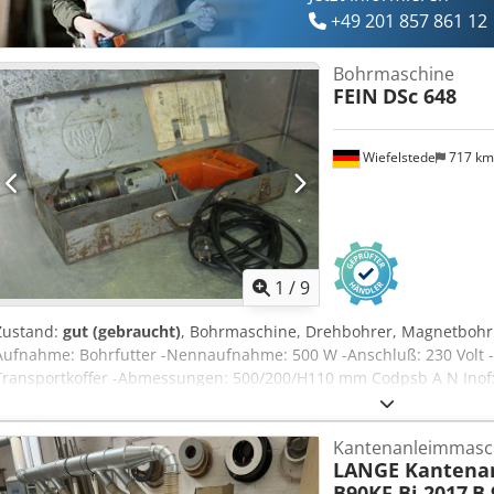
+49 201 857 861 12
Bohrmaschine
FEIN
DSc 648
Wiefelstede
717 k
1
/
9
Zustand:
gut (gebraucht)
, Bohrmaschine, Drehbohrer, Magnetbohr
Aufnahme: Bohrfutter -Nennaufnahme: 500 W -Anschluß: 230 Volt 
Transportkoffer -Abmessungen: 500/200/H110 mm Codpsb A N Inof
Kantenanleimmasc
LANGE Kantena
B90KF Bj.2017
B 