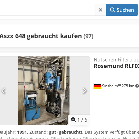
Suchen
Aszx 648 gebraucht kaufen
(97)
Nutschen Filtertro
Rosemund
RLF0
Sinsheim
275 km
1
/
6
Baujahr:
1991
, Zustand:
gut (gebraucht)
, Das System verfügt über 
Maschinenbezeichnung: Filtertrockner / Filterdrucknutsche Herste