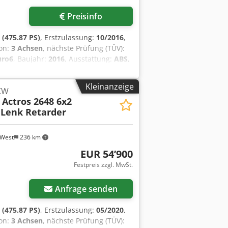
Preisinfo
(475.87 PS)
, Erstzulassung:
10/2016
,
ion:
3 Achsen
, nächste Prüfung (TÜV):
uro6
, Baujahr:
2016
, Ausstattung:
ABS,
vigationssystem, Standheizung
,
DECKERKRAN !! Chedpfx Aszr
Kleinanzeige
LKW
Benz, original Farbe KRAN MKG/ HMK
Actros 2648 6x2
us 2 x mechanisch auf 31 m- 400 KG.
+ Lenk Retarder
vigationssystem Bluetooth Komfort,
sche Vorrüstung im Fahrerhaus 24V /
, 4 Blatt, Feststellbremse zusätzlich
-West
236 km
Typ: G 330-12, Getriebesperre für
EUR 54’900
,7 cm mit Videofunktion,
Festpreis zzgl. MwSt.
rerhaus, Motorbremse verstärkt,
erad, Rohrbruchsicherung
ssquerträger verstärkt, Schubladen
Anfrage senden
 im Fahrerhaus: Fahrersitz Schwingsitz
Fahrer- und Beifahrertür,
(475.87 PS)
, Erstzulassung:
05/2020
,
achse), Stahlfelgen 9.00x22.5,
ion:
3 Achsen
, nächste Prüfung (TÜV):