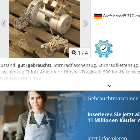
Wiefelstede
717 k
1
/
4
Zustand:
gut (gebraucht)
, Stirnradflaschenzug, Stirnradfkettenzug
Flaschenzug Cjdpfx Amob A Hc Hjbsha -Tragkraft: 500 Kg -Hakenwe
-Eigengewicht: 60 kg
Gebrauchtmaschinen s
Inserieren Sie jetzt 
11 Millionen
Käufer w
Jetzt informieren