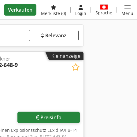
Verkaufen
Sprache
Merkliste
(0)
Login
Menü
Relevanz
Kleinanzeige
ckner
2-648-9
Preisinfo
einen Explosionsschutz EEx dIIA/IIB-T4
ller: Rosemund Typ: RLF02-648-91