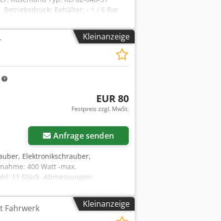
Betriebsdruck: Behälter: - 1 / 6 Bar
tur: Behälter: - 50 / +150 °C.
0 x Höhe 2400 mm Leergewicht: Ca.
Kleinanzeige
r
kW Elektromotor: Leistung 5.5,
x dIIA/IIB-T4 Zubehör: Ein
is: Auf Anfrage
m
EUR 80
Festpreis zzgl. MwSt.
Anfrage senden
auber, Elektronikschrauber,
fnahme: 400 Watt -max.
zahl: 11 Stück -Abmessungen:
Kleinanzeige
t Fahrwerk