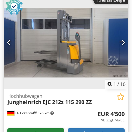
Kleinanzeige
1
/
10
Hochhubwagen
Jungheinrich
EJC 212z 115 290 ZZ
EUR 4’500
D- Eckental
378 km
VB zzgl. MwSt.