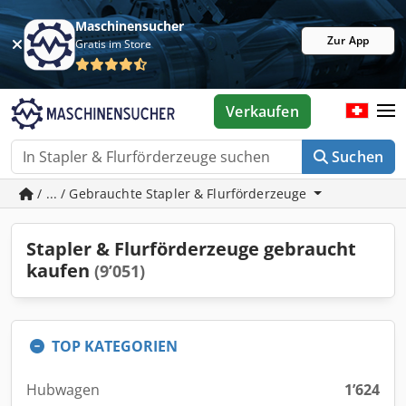
Maschinensucher
Zur App
Gratis im Store
Verkaufen
Suchen
/ ... / Gebrauchte Stapler & Flurförderzeuge
Stapler & Flurförderzeuge gebraucht
kaufen
(9’051)
TOP KATEGORIEN
Hubwagen
1’624