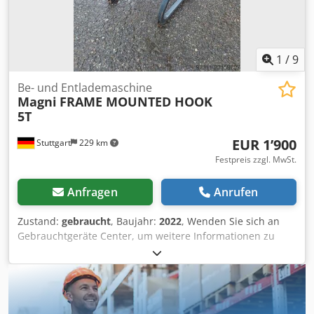
1
/
9
Be- und Entlademaschine
Magni
FRAME MOUNTED HOOK
5T
EUR 1’900
Stuttgart
229 km
Festpreis zzgl. MwSt.
Anfragen
Anrufen
Zustand:
gebraucht
, Baujahr:
2022
, Wenden Sie sich an
Gebrauchtgeräte Center, um weitere Informationen zu
erhalten. Dsdpfezfkm Njx Aqqock DE01