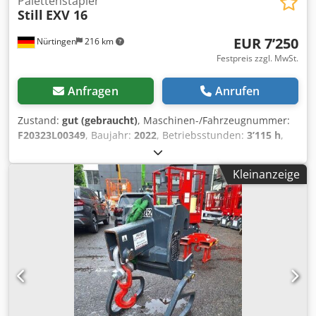
Palettenstapler
Still
EXV 16
EUR 7’250
Nürtingen
216 km
Festpreis zzgl. MwSt.
Anfragen
Anrufen
Zustand:
gut (gebraucht)
, Maschinen-/Fahrzeugnummer:
F20323L00349
, Baujahr:
2022
, Betriebsstunden:
3’115 h
,
Tragkraft:
1’600 kg
, Hubhöhe:
5’616 mm
, Freihub:
1’845
mm
, Lastschwerpunkt:
600 mm
, Kraftstofftyp:
elektrisch
,
Kleinanzeige
Masttyp:
Triplex
, Bauhöhe:
2’360 mm
, Batteriespannung:
24 V
, Gabellänge:
1’200 mm
, 5245467 Dcedpfezr Tfnsx
Aqqok Seriennummer: F20323L00349 Batteriedetails: 24
Volt