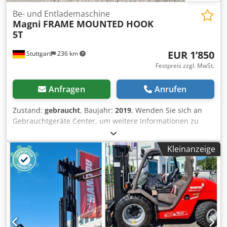
Abstands zwischen den Hubgerüst und der hinteren
Be- und Entlademaschine
Profilstützen optimale Sicht bringt zusätzliche Sicherheit.
Magni
FRAME MOUNTED HOOK
Seitenschieber, 3. Ventil, CE Zertifikat,
5T
EUR 1’850
Stuttgart
236 km
Festpreis zzgl. MwSt.
Anfragen
Anrufen
Zustand:
gebraucht
, Baujahr:
2019
, Wenden Sie sich an
Gebrauchtgeräte Center, um weitere Informationen zu
erhalten. DE01 Dcodpfszfkmiox Aqqek
Kleinanzeige