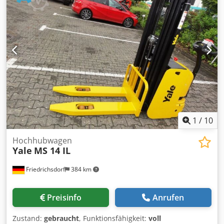
Antriebsart:
Diesel
, Baubreite:
1’540 mm
, Geländestapler
Lastschwerpunkt: 500 ISO Klasse: ISO Klasse 2 = 1.000 -
2.500 kg Masttyp: Triplex Getriebe: Hydrostat Geschw.
Klasse: 20 Zustand: Neuwertig Zustand Technisch: sehr
gut Bereifung vorne Typ: Luft Bereifung vorne Grösse:
15.5/55 R 18 Bereifung vorne Zustand: 80 - 100% Dedpfx
Ajzh Rmbeqqeck Bereifung hinten Typ: Luft Bereifung
hinten Zustand: 60 - 80% Seitenschieber, 3. Ventil, 4.
Ventil, Halbkabine,
1
/
10
Hochhubwagen
Yale
MS 14 IL
Friedrichsdorf
384 km
Preisinfo
Anrufen
Zustand:
gebraucht
, Funktionsfähigkeit:
voll