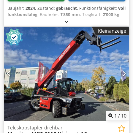
Baujahr:
2024
, Zustand:
gebraucht
, Funktionsfähigkeit:
voll
funktionsfähig
, Bauhöhe:
1’850 mm
, Tragkraft:
2’000 kg
,
Hydraulische Seilwinde Zustand Technisch: Neu Dodpfx
Asv N Rzxeqqeck
Kleinanzeige
1
/
10
Teleskopstapler drehbar