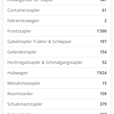
Containerstapler
61
Fahrersitzwagen
2
Frontstapler
1’390
Gabelstapler Traktor & Schlepper
197
Geländestapler
154
Hochregalstapler & Schmalgangstapler
52
Hubwagen
1’624
Mitnahmestapler
15
Reachstacker
158
Schubmaststapler
379