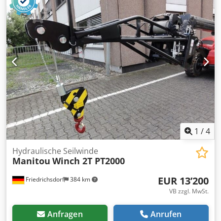
Gesamtlänge:
2’400 mm
, Antriebsart:
Elektro
, Baubreite:
1’200 mm
, Elektro 4 Rad-Stapler Lastschwerpunkt: 500 ISO
Klasse: ISO Klasse 3 = 2.500 - 4.999 kg Masttyp: Triplex
Zustand Technisch: gut Bereifung vorne Typ: Non Marking
Bereifung vorne Zustand: 60 - 80% Bereifung hinten Typ:
Non Marking Bereifung hinten Zustand: 60 - 80%
Dcsdpfxou Dyg Do Aqqjk Batterie Volt: 80V Batterie Ah:
775Ah Batterie Baujahr: 2018 Batterie Zustand: 80 - 100%
Seitenschieber, 3. Ventil, 4. Ventil, Arbeitsscheinwerfer
hinten, Arbeitsscheinwerfer vorn, CE Zertifikat,
1
/
4
Hydraulische Seilwinde
Manitou
Winch 2T PT2000
EUR 13’200
Friedrichsdorf
384 km
VB zzgl. MwSt.
Anfragen
Anrufen