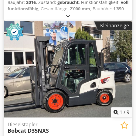
Baujahr:
2016
, Zustand:
gebraucht
, Funktionsfähigkeit:
voll
funktionsfähig
, Gesamtlänge:
2’000 mm
, Bauhöhe:
1’850
mm
, Tragkraft:
2’000 kg
, Hydraulische Seilwinde Zustand:
Einsatzbereit und voll funktionsfähig Dsdpfx Aqjy S
Kleinanzeige
Haneqock Zustand Technisch: normal
1
/
9
Dieselstapler
Bobcat
D35NXS