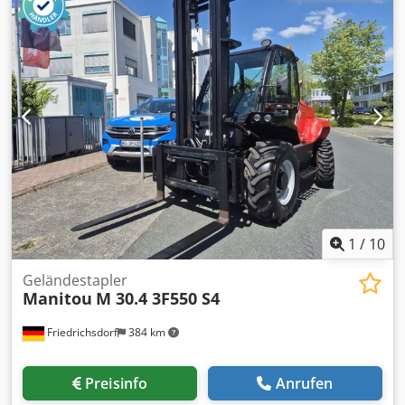
Technisch: normal Beschreibung: Robust solution for
handling suspended loads. Jib fitted with 2 hooks to meet
various needs of building sites. Adaptability for all yard
handling applications
1
/
10
Geländestapler
Manitou
M 30.4 3F550 S4
Friedrichsdorf
384 km
Preisinfo
Anrufen