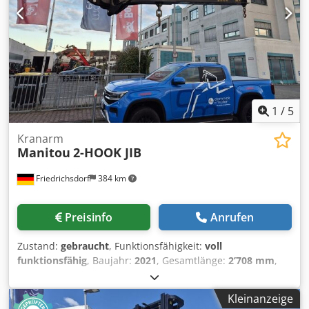
100% Bereifung hinten Typ: Polyurethan Bereifung hinten
Zustand: 80 - 100% Batterie Volt: 24V Batterie Ah: 150Ah
Batterie Typ: Lithium-Ionen Batterie Baujahr: 2025 Batterie
Zustand: 80 - 100% Initialhub, Vollfreihub, CE Zertifikat,
Wartungsfreie Lithium- Ionen Batterie,
1
/
5
Kranarm
Manitou
2-HOOK JIB
Friedrichsdorf
384 km
Preisinfo
Anrufen
Zustand:
gebraucht
, Funktionsfähigkeit:
voll
funktionsfähig
, Baujahr:
2021
, Gesamtlänge:
2’708 mm
,
Tragkraft:
6’000 kg
, Leergewicht:
282 kg
, Bauhöhe:
800
mm
, Baubreite:
830 mm
, Kranarm Zustand: Einsatzbereit
Kleinanzeige
und voll funktionsfähig Dedpfx Asw A Tmioqqsck Zustand