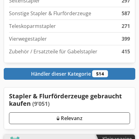
Seitenstapler
297
Sonstige Stapler & Flurförderzeuge
587
Teleskoparmstapler
271
Vierwegestapler
399
Zubehör / Ersatzteile für Gabelstapler
415
Händler dieser Kategorie
514
Stapler & Flurförderzeuge gebraucht
kaufen
(9’051)
Relevanz