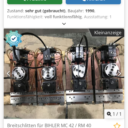
Zustand:
sehr gut (gebraucht)
, Baujahr:
1990
,
Funktionsfähigkeit:
voll funktionsfähig
, Ausstattung: 1
Zangeneinzug rechts 1 Zweipunkt-Exzenterpresse 90 kN 4
Normal-Schlittenaggregate 1 Schmal-Schlittenaggregate 1
Kleinanzeige
Steuerwelle Arbeitsbereich: Crjdpfxex Tuzce Am Rsf
Drahtstärkebereich: 0,5 - 4,0 mm Bandbreite: bis 60 mm
Einzugslänge: bis 270 mm Leistung: bis 350/min
1
/
1
Breitschlitten für BIHLER MC 42 / RM 40