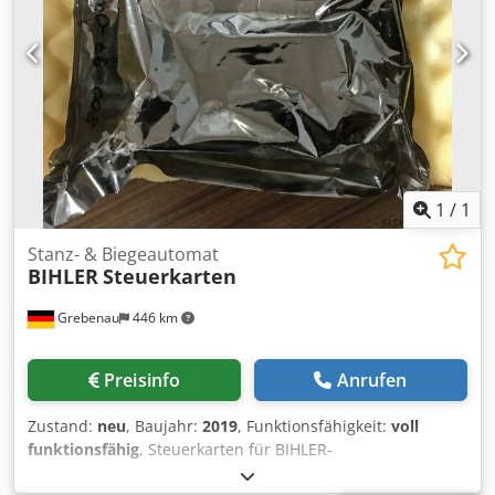
1
/
1
Stanz- & Biegeautomat
BIHLER
Steuerkarten
Grebenau
446 km
Preisinfo
Anrufen
Zustand:
neu
, Baujahr:
2019
, Funktionsfähigkeit:
voll
funktionsfähig
, Steuerkarten für BIHLER-
Maschinensteuerungen 1 Stück Platine 800-97-0355.1 1