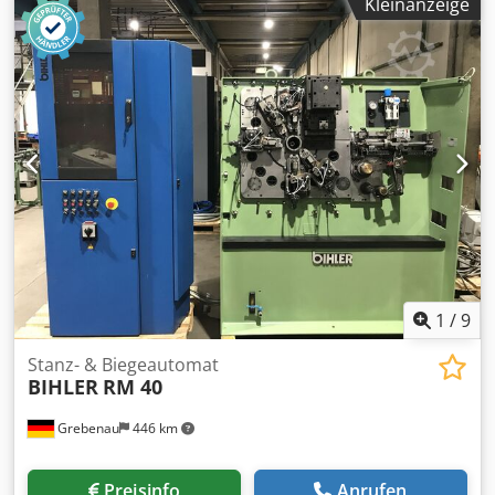
Kleinanzeige
mit Zentralschmierung 1 Stück Bihler-Nr. 142-04-0347.0
komplett mit Zentralschmierung 2 Stück Bihler-No. 142-04-
0229.0 komplett mit Zentralschmierung
1
/
9
Stanz- & Biegeautomat
BIHLER
RM 40
Grebenau
446 km
Preisinfo
Anrufen