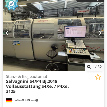
1
/
32
Stanz- & Biegeautomat
Salvagnini S4/P4 Bj.2018
Vollausstattung
S4Xe. / P4Xe.
3125
Gießen
419 km