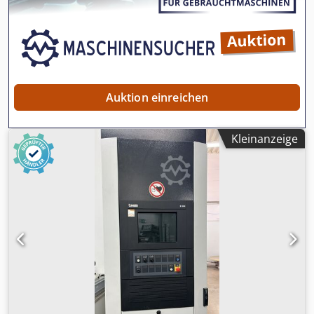
abzustimmenden Termin verbindlich abgeholt werden.
FCA D-76474 Au am Rhein - verladen auf LKW
Auktion einreichen
Kleinanzeige