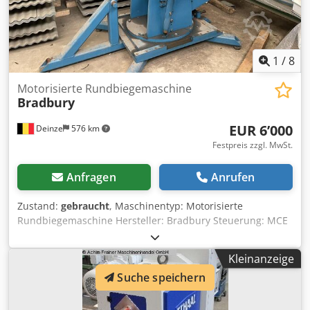
1
/
8
Motorisierte Rundbiegemaschine
Bradbury
EUR 6’000
Deinze
576 km
Festpreis zzgl. MwSt.
Anfragen
Anrufen
Zustand:
gebraucht
, Maschinentyp: Motorisierte
Rundbiegemaschine Hersteller: Bradbury Steuerung: MCE
(industrieller Schaltschrank) Versorgungsspannung: 380 V
Phasen: 3 Frequenz: 50 Hz FLA (Nennstrom bei Volllast):
Kleinanzeige
17,6 A Hauptmotor-Nennstrom: 15 A Trennschalter-
Suche speichern
Kurzschlussfestigkeit: 200.000 A Codpfxow Dd Iyo Am Rerf
Interne Kurzschlussfestigkeit: 65.000 A Schaltplan-Nr.:
ED3033 Elektrische Seriennummer: B014541