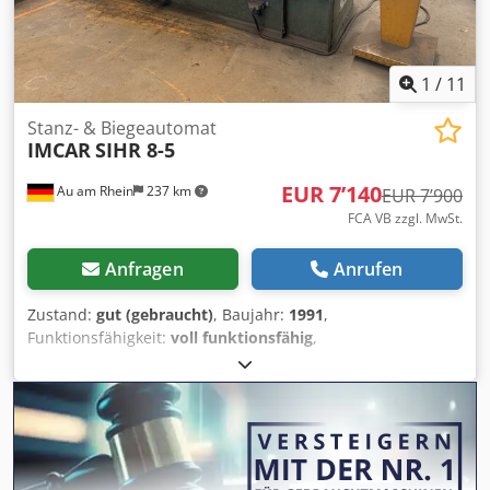
1
/
11
Stanz- & Biegeautomat
IMCAR
SIHR 8-5
EUR 7’140
Au am Rhein
237 km
EUR 7’900
FCA VB zzgl. MwSt.
Anfragen
Anrufen
Zustand:
gut (gebraucht)
, Baujahr:
1991
,
Funktionsfähigkeit:
voll funktionsfähig
,
Maschinen-/Fahrzeugnummer:
B698
, Gesamtgewicht:
6’000 kg
, Gesamthöhe:
1’800 mm
, Gesamtlänge:
5’000
mm
, Gesamtbreite:
2’000 mm
, IMCAR SIHR 8/5 Dreiwalzen-
Biegemaschine Crsdpfx Amszkhzne Ref - Biegelänge: ca.
3100 mm - Walzendicke: ca. 250 mm Achtung: der Artikel
muss zwischen dem 15.09. und 17.09.2026 an einem noch