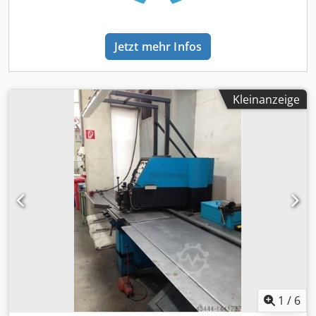
Servomotoren - Nachsetzeinrichtung mit
programmierbarem Niederhalten - Kugeltische -
Teilrutsche 180 x 200 mm - 2 Gutteilebehälter -
Jetzt mehr Infos
Spänebehälter - Abschaltautomatik
Kleinanzeige
1
/
6