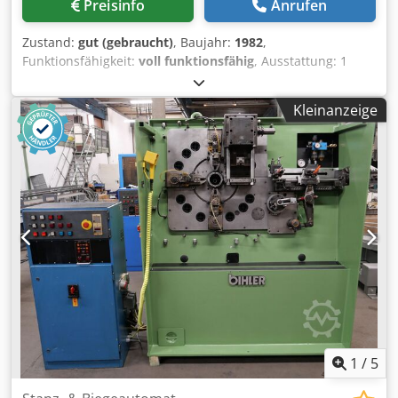
Preisinfo
Anrufen
Zustand:
gut (gebraucht)
, Baujahr:
1982
,
Funktionsfähigkeit:
voll funktionsfähig
, Ausstattung: 1
Zangeneinzug rechts 1 Zweipunkt-Exzenterpresse 90 kN 3
Normal-Schlittenaggregate 1 Schmal-Schlittenaggregate 1
Kleinanzeige
Steuerwelle Arbeitsbereich: Crjdpfx Ajtqf Iqjm Ref
Drahtstärkebereich: 0,5 - 4,0 mm Bandbreite: bis 60 mm
Einzugslänge: bis 270 mm Leistung: bis 350/min
1
/
5