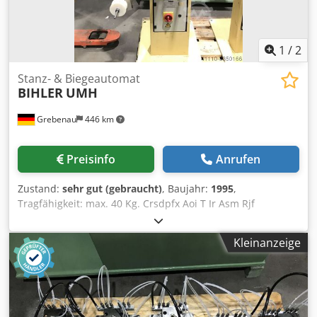
1
/
2
Stanz- & Biegeautomat
BIHLER
UMH
Grebenau
446 km
Preisinfo
Anrufen
Zustand:
sehr gut (gebraucht)
, Baujahr:
1995
,
Tragfähigkeit: max. 40 Kg. Crsdpfx Aoi T Ir Asm Rjf
Haspeltellerdurchmesser: 650 mm
Bundaußendurchmesser: max. 600 mm
Kleinanzeige
Bundinnendurchmesser: 170 - 310 mm Bundbreite: max.
200 mm