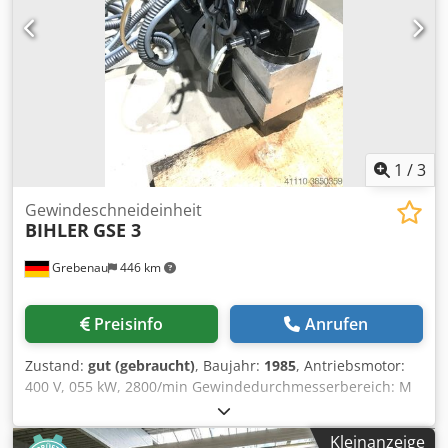
1
/
3
Gewindeschneideinheit
BIHLER
GSE 3
Grebenau
446 km
Preisinfo
Anrufen
Zustand:
gut (gebraucht)
, Baujahr:
1985
, Antriebsmotor:
400 V, 055 kW, 2800/min Gewindedurchmesserbereich: M
1 - M 6 Csdpedzud Defx Am Rsrf Spindelub: max. 15 mm
Leistung: max. 120/min
Kleinanzeige