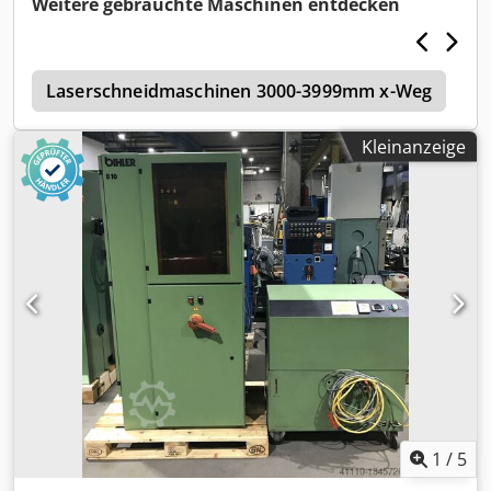
Weitere gebrauchte Maschinen entdecken
n
Laserschneidmaschinen 3000-3999mm x-Weg
A
Kleinanzeige
1
/
5