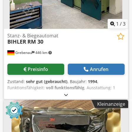
1
/
3
Stanz- & Biegeautomat
BIHLER
RM 30
Grebenau
446 km
Preisinfo
Anrufen
Zustand:
sehr gut (gebraucht)
, Baujahr:
1994
,
Funktionsfähigkeit:
voll funktionsfähig
, Ausstattung: 1
Stück BIHLER Steuerung P-CNC 200 1 Stück BIHLER
Lärmschutzkabine Cedpfx Aswxarqjm Rerf 2 Stück
Kleinanzeige
Zangeneinzug rechts 1 Stück Zangeneinzug links 4 Stück
Breit-Schlittenaggregate (Schweißpressschlitten) 1 Stück
Schweißanlage BIHLER B 1000 Arbeitsbereich:
Drahtstärkebereich: 0,5 - 3,0 mm Bandbreite: max. 40 mm
Einzugslänge: max. 240 mm Leistung: max. 400/min