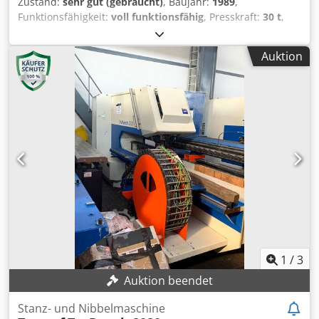
Zustand:
sehr gut (gebraucht)
, Baujahr:
1989
,
Funktionsfähigkeit:
voll funktionsfähig
, Presskraft:
30 t
,
Wir bieten diese sehr gut erhaltene Bihler GRM 80 Stanz-
und Biegemaschine, Baujahr 1989, an. Ausgestattet mit 5
Auktion
Schiebern, 30T Presse, Richtapparat, Zuführung sowie
Abwickler. Werkzeuge sind nicht im Lieferumfang
enthalten. Crodpfx Ajywty Esm Rjf Bei Fragen oder für
weitere Informationen senden Sie uns gerne eine
Nachricht oder rufen Sie uns an.
1
/
3
Auktion beendet
Stanz- und Nibbelmaschine