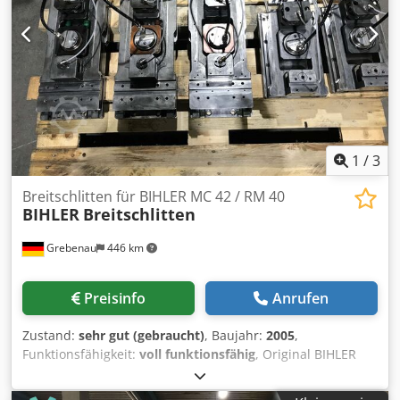
1
/
3
Breitschlitten für BIHLER MC 42 / RM 40
BIHLER
Breitschlitten
Grebenau
446 km
Preisinfo
Anrufen
Zustand:
sehr gut (gebraucht)
, Baujahr:
2005
,
Funktionsfähigkeit:
voll funktionsfähig
, Original BIHLER
Breit-Schlittenaggregate für BIHLER MC 42 / RM 40 Cedpfx
Ameticggo Rsrf 2 Stück Bihler-Nr. 174-04-0044.0 komplett