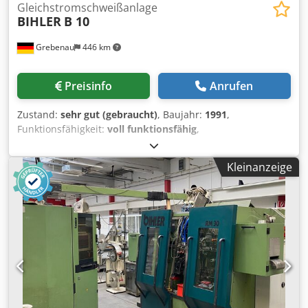
Gleichstromschweißanlage
BIHLER
B 10
Grebenau
446 km
Preisinfo
Anrufen
Zustand:
sehr gut (gebraucht)
, Baujahr:
1991
,
Funktionsfähigkeit:
voll funktionsfähig
,
Gleichstromschweißanlage bestehend aus: Crodjvxkzqjpfx
Am Ref 1 Schweißsteuerung BIHLER B 10 3
Kleinanzeige
Schweißtransformatoren 1 Kühlgerät Schweißleistung: 3 x
70 kVA Schweißleistung der Trafos 70 kVA bei 50 % ED
Anschlußspannung: 400 V, 50 Hz.