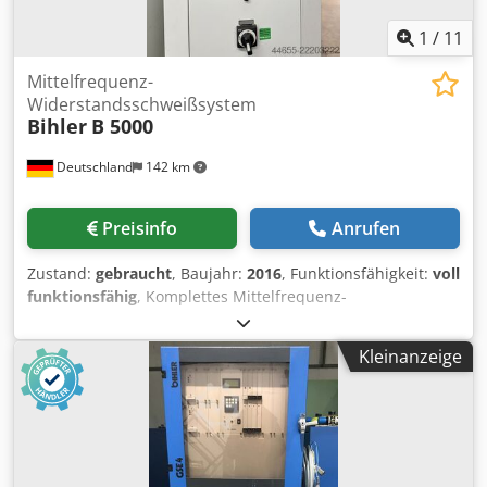
1
/
11
Mittelfrequenz-
Widerstandsschweißsystem
Bihler
B 5000
Deutschland
142 km
Preisinfo
Anrufen
Zustand:
gebraucht
, Baujahr:
2016
, Funktionsfähigkeit:
voll
funktionsfähig
, Komplettes Mittelfrequenz-
Widerstandsschweißsystem, Baujahr 2016, bestehend aus
dem B 5000 Wechselrichter-Steuerschrank (S/N 29636) in
Kleinanzeige
Kombination mit dem Bihler ET 70 Schweißtrafo (70 kVA,
S/N 82641). Beide Einheiten sind baujahrgleich und
original zueinander gehörend. MF 5000
Digitalschweißsteuerung mit 14" Farbdisplay, Regelung in
geschlossenem Regelkreis für Strom/Leistung/Energie,
Werkzeugmanagement, Produktionsdatenerfassung