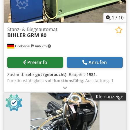
1
/
10
Stanz- & Biegeautomat
BIHLER
GRM 80
Grebenau
446 km
Preisinfo
Anrufen
Zustand:
sehr gut (gebraucht)
, Baujahr:
1981
,
Funktionsfähigkeit:
voll funktionsfähig
, Ausstattung: 1
Schlitteneinzug rechts 1 Exzenterpresse 250 kN 4 Normal-
Schlittenaggregat 1 Schmal-Schlittenaggregate
Kleinanzeige
Arbeitsbereich: Drahtstärkebereich: bis 6,0 mm
Bandbreite: bis 80 mm Einzugslänge: bis 520 mm Leistung:
10 - 250/min. Crsdpfxjr D N Eqj Am Rsf