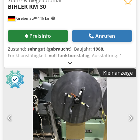
Stanz- & Biegeautomat
BIHLER
RM 30
Grebenau
446 km
Preisinfo
Anrufen
Zustand:
sehr gut (gebraucht)
, Baujahr:
1988
,
Funktionsfähigkeit:
voll funktionsfähig
, Ausstattung: 1
Zangeneinzug rechts 1 Exzenterpresse 70 kN 3 Schmal-
Schlittenaggregate 1 Steuerwelle Cedpfx Amotmtzks Rorf
Kleinanzeige
Arbeitsbereich: Drahtstärkebereich: 0,5 - 3,0 mm
Bandbreite: max 40 mm Einzugslänge: max. 240 mm
Leistung: max. 400/min