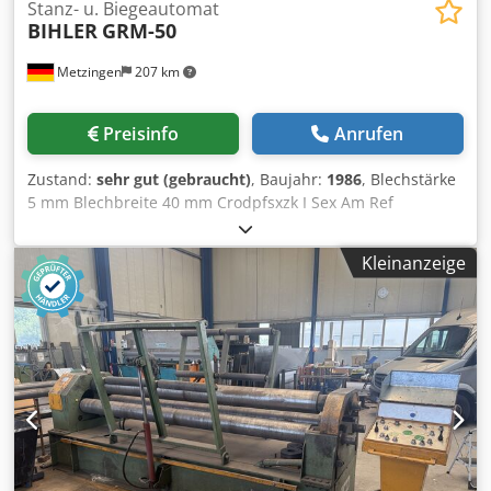
im individuellen Angebot
Stanz- u. Biegeautomat
BIHLER
GRM-50
Metzingen
207 km
Preisinfo
Anrufen
Zustand:
sehr gut (gebraucht)
, Baujahr:
1986
, Blechstärke
5 mm Blechbreite 40 mm Crodpfsxzk I Sex Am Ref
Beschreibung folgt!
Kleinanzeige