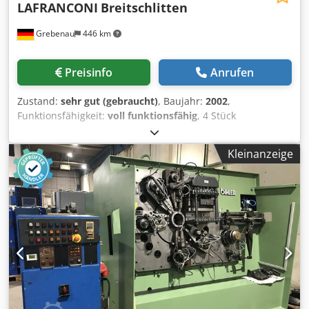
LAFRANCONI
Breitschlitten
Grebenau
446 km
Preisinfo
Anrufen
Zustand:
sehr gut (gebraucht)
, Baujahr:
2002
,
Funktionsfähigkeit:
voll funktionsfähig
, 4 Stück
LAFRANCONI Breitschlittenaggregate für BIHLER MC 42 /
RM 40 Csdpfx Ajmrnlbjm Rsrf
Kleinanzeige