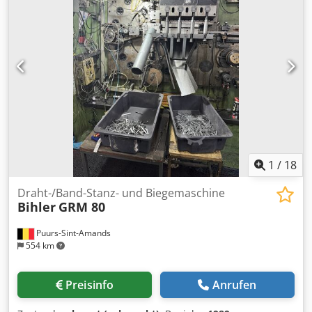
1
/
18
Draht-/Band-Stanz- und Biegemaschine
Bihler
GRM 80
Puurs-Sint-Amands
554 km
Preisinfo
Anrufen