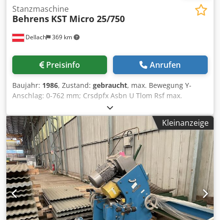
Stanzmaschine
Behrens
KST Micro 25/750
Dellach
369 km
Preisinfo
Anrufen
Baujahr:
1986
, Zustand:
gebraucht
, max. Bewegung Y-
Anschlag: 0-762 mm; Crsdpfx Asbn U Tlom Rsf max.
Bewegung X-Anschlag: 0-2000 mm; max. Stanzkraft: 250kN
(25t); max. Blechdicke: 10 mm; max. Stanzdurchmesser:
Kleinanzeige
105 mm; max. Hublaenge: 0-25 mm; Nutzbare Ausladung:
750 mm; Auflagetisch LxB: 4200x900 mm; Gesamtgewicht:
4100kg; elektr. Gesamtanschlusswert: 5,9 KW;
Abmessungen gesamt: L=4200 B=1695 H=1660 mm;
diverses Zubehoer;