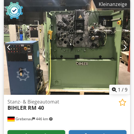
Stück Platine 800-97-0356.1 1 Stück Platine 800-97-0357.1
Kleinanzeige
Credpfx Asx U D S Hjm Rjf 1 Stück Platine 800-97-0358.1 1
Stück Platine 800-97-0465.1 1 Stück Platine 800-97-0467.1 1
Stück Platine 800-97-0613.1 1 Stück Platine 800-97-0614.1 1
Stück Platine 800-97-0615.1 1 Stück Platine 800-97-0656.1
1
/
9
Stanz- & Biegeautomat
BIHLER
RM 40
Grebenau
446 km