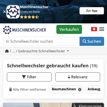
Maschinensucher
Zur App
Gratis im Store
Verkaufen
Suchen
/ ... / Gebrauchte Schnellwechsler
Schnellwechsler gebraucht kaufen
(19)
Filter
Relevanz
Baumaschinen
Anbaugerät
Alle Filter entfernen
Kleinanzeige