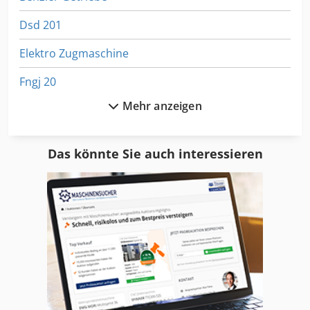
Dsd 201
Elektro Zugmaschine
Fngj 20
Mehr anzeigen
Fu 115
Ga 11 Ff
Das könnte Sie auch interessieren
Gkt 60
Hsc 20 Linear
International 2674
Ka 77
Kgs 1670
Leit Und Zugspindeldrehmaschine