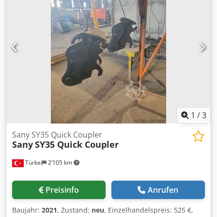
1
/
3
Sany SY35 Quick Coupler
Sany
SY35 Quick Coupler
Türkei
2’105 km
Preisinfo
Anrufen
Baujahr:
2021
, Zustand:
neu
, Einzelhandelspreis: 525 €,