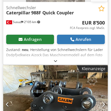
Schnellwechsler
Caterpillar
988F Quick Coupler
EUR 8’500
Susuz
2’105 km
FCA Festpreis zzgl. MwSt.
Anfragen
Anrufen
Zustand:
neu
, Herstellung von Schnellwechslern für Lader
Dsdpfjvdkwiex Aizock Das Maschinenmodell auf dem Foto
ist CAT988F Für Anfragen, bitte kontaktieren Sie uns
Kleinanzeige