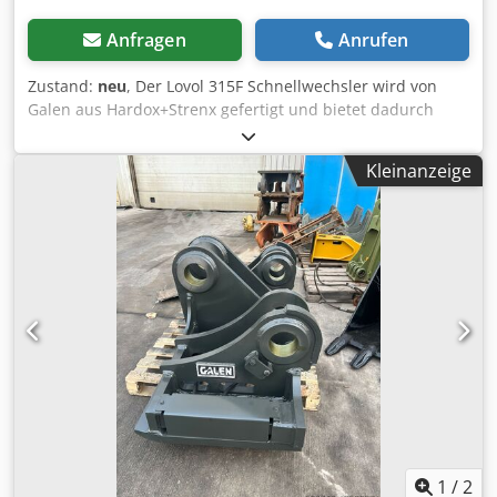
Anfragen
Anrufen
Zustand:
neu
, Der Lovol 315F Schnellwechsler wird von
Galen aus Hardox+Strenx gefertigt und bietet dadurch
erhöhte Widerstandsfähigkeit gegen Verschleiß und
Rissbildung. Dodpsy Rf D Nefx Aizsck Für detaillierte
Kleinanzeige
Informationen und Anfragen kontaktieren Sie uns bitte.
1
/
2