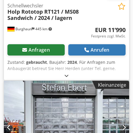
Schnellwechsler
Holp Rototop RT121 / MS08
Sandwich / 2024 / lagern
EUR 11’990
Burghaun
445 km
Festpreis zzgl. MwSt.
Anfragen
Anrufen
Zustand:
gebraucht
, Baujahr:
2024
, Für Anfragen zum
Anbaugerät betreut Sie Herr Herden (unter Tel. gerne.
Holp Rototop RT121 / MS08 Sandwich / Baujahr: 2024 /
lagernd & sofort verfügbar Preis: 11.990,00 € netto /
Kleinanzeige
14.268,10 € brutto - Bagger von - bis: 7 – 12 to -
Eigengewicht ca.: 104 kg - Max. Losbrech- / Reißkraft: 80 kN
- Rotation Greiferdrehleitung: 25 – 45 Liter - Umdrehungen
/ min: 5 – U/min In unserem Lager haben wir sehr viele
weitere Produkte von Holp die sofort verfügbar sind! Herr
Herden (Tel. betreut Sie gerne. Auf Wunsch unterbreiten
wir Ihnen auch gerne ein Finanzierungsangebot. Wir sind
offizieller Holp Vertriebs- und Servicepartner. Wir sind