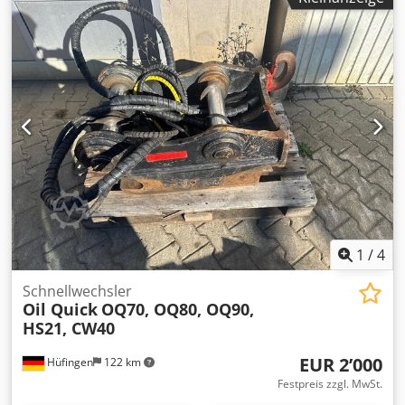
1
/
4
Schnellwechsler
Oil Quick
OQ70, OQ80, OQ90,
HS21, CW40
EUR 2’000
Hüfingen
122 km
Festpreis zzgl. MwSt.