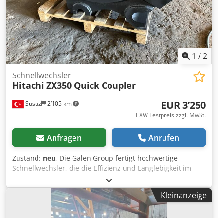
1
/
2
Schnellwechsler
Hitachi
ZX350 Quick Coupler
EUR 3’250
Susuz
2’105 km
EXW Festpreis zzgl. MwSt.
Anfragen
Anrufen
Zustand:
neu
, Die Galen Group fertigt hochwertige
Schnellwechsler, die die Effizienz und Langlebigkeit im
Schwermaschinenbau maximieren. Für detaillierte
Informationen und Anfragen kontaktieren Sie uns bitte.
Kleinanzeige
Dcedpfxsv Nv Dre Aizek