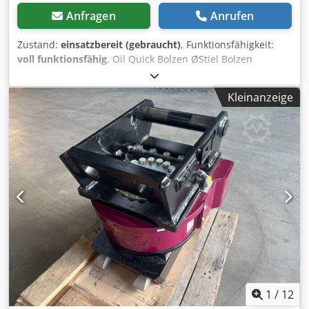
Anfragen
Anrufen
Zustand:
einsatzbereit (gebraucht)
, Funktionsfähigkeit:
voll funktionsfähig
, Oil Quick Bolzen ØStiel Bolzen
Abstand Preis: OQ70 60/60 280 330 3.000,00 € OQ80 90/90
345 510 3.500,00 € OQ80 90/90 353 515 3.500,00 € QO80
Kleinanzeige
90/90 355 510 3.500,00 € Dsdpfexhdh Ssx Aizock OQ80
100/90 387 530 3.500,00 € OQ80 100/100 420 610 3.500,00
€ OQ80 90/90 350 510 3.500,00 € OQ80 90/90 350 500
3.500,00 € OQ80 90/90 350 510 3.500,00 € OQ80 80/80 310
475 3.500,00 € OQ90 110/100 440 595 18.000,00 € OQ90
ohne Aufnahme 15.000,00 € OQ90 110/110 470 590
18.000,00 € Verachtert Bolzen Ø Stiel Bolzen Abstand CW40
80/80 310 445 2.000,00 € Lehnhoff Bolzen Ø Stiel Bolzen
Abstand HS21 80/80 465 333 2.000,00 € HS21 80/80 305 475
2.000,00 € Zusätzlich Anbauplatten sind da Liebherr
Bolzen Ø Stiel Bolzen Abstand SWA 48 65/65 253 370
2.000,00 € SWA 48 80/70 350 420 2.000,00 € SWA 48 80/80
327 460 2.000,00 €
1
/
12