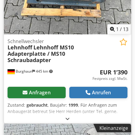
Informationen = Verwendungszweck: Bauwesen Wenden
Sie sich an Marius Herden, um weitere Informationen zu
erhalten.
1
/
13
Schnellwechsler
Lehnhoff
Lehnhoff MS10
Adapterplatte / MS10
Schraubadapter
EUR 1’390
Burghaun
445 km
Festpreis zzgl. MwSt.
Anfragen
Anrufen
Zustand:
gebraucht
, Baujahr:
1999
, Für Anfragen zum
Anbaugerät betreut Sie Herr Herden (unter Tel. gerne.
Lehnhoff MS10 Adapterplatte / MS10 Schraubadapter /
Baujahr: 1999 / lagernd & sofort verfügbar Preis: 1.390,00 €
Kleinanzeige
netto / 1.654,10 € brutto Eigengewicht (kg): 210 Djdpfszlmv