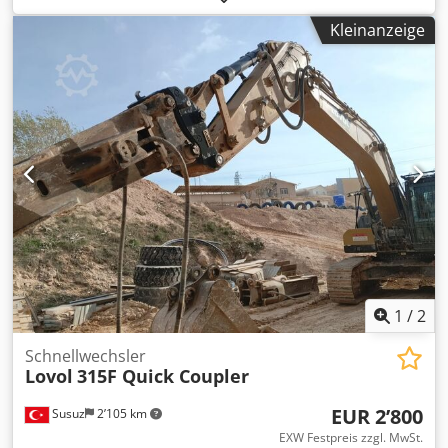
offizieller Westtech Vertriebs- und Servicepartner. Wir sind
offizieller DMS Vertriebs- und Servicepartner. Wir sind
Kleinanzeige
offizieller Seppi M. Vertriebs- und Servicepartner. Wir sind
offizieller Magni Teleskoplader Vertriebs- und
Servicepartner. Wir sind offizieller JCB Baumaschinen
Vertriebs- und Servicepartner. Wir sind offizieller
Mercedes-Benz Vertriebs- und Servicepartner. Wir sind
offizieller Iveco Vertriebs- und Servicepartner. Außerdem
sind wir mit 800 Gebrauchtfahrzeugen einer der größten
Nutzfahrzeughändler in Deutschland. Wir liefern für Sie
das vollständige OilQuick Programm! Irrtümer und
Zwischenverkauf vorbehalten! = Weitere Informationen =
Verwendungszweck: Bauwesen Wenden Sie sich an Marius
Herden, um weitere Informationen zu erhalten.
1
/
2
Schnellwechsler
Lovol
315F Quick Coupler
EUR 2’800
Susuz
2’105 km
EXW Festpreis zzgl. MwSt.