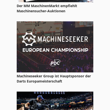
Der MM MaschinenMarkt empfiehlt
Ls 703
Maschinensucher-Auktionen
Nc Drehmaschine
Nc Fräsmaschine
Nc Teilapparat
Neophot 2
Ng 200
Nu 204
Machineseeker Group ist Hauptsponsor der
Schlitz Und Zapfenmaschine
Darts Europameisterschaft
Schnellwechsler
Tak 18
Tur 560