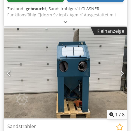
Zustand:
gebraucht
, Sandstrahlgerät GLASNER
Funktionsfähig Cjdozm Sv Iopfx Agmjrf Ausgestattet mit
einem Filter Spannung: 380 V Innenmaße: Breite 590 mm x
Tiefe 470 mm x Höhe 400 mm Breite: 1000 mm Tiefe: 1500
Kleinanzeige
mm Gesamthöhe: 1800 mm Gewicht: ca. 400 kg
1
/
8
Sandstrahler