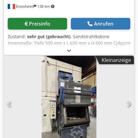
Ensisheim
136 km
Preisinfo
Anrufen
Zustand:
sehr gut (gebraucht)
, Sandstrahlkabine
Innenmaße: Tiefe 550 mm x L 650 mm x H 600 mm Cjdpjzm
Svzefx Agmsrf Sandstrahlkabine Maße: L 800 mm x B 700
mm x H 1700 mm Staubsauger Maße: B 600 mm x Tiefe
Kleinanzeige
500 mm x H 1500 mm 1 defekter Handschuh Maschine IN
SEHR GUTEM ZUSTAND Ausstattung: Staubsauger
Spannung: 220 V einphasig