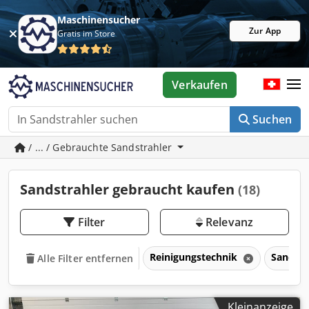
Maschinensucher
Zur App
Gratis im Store
Verkaufen
Suchen
/ ... / Gebrauchte Sandstrahler
Sandstrahler gebraucht kaufen
(18)
Filter
Relevanz
Reinigungstechnik
Sandstr
Alle Filter entfernen
Kleinanzeige