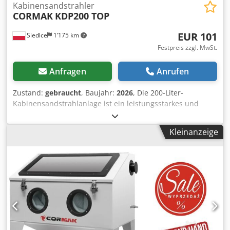
Kabinensandstrahler
CORMAK
KDP200 TOP
EUR 101
Siedlce
1’175 km
Festpreis zzgl. MwSt.
Anfragen
Anrufen
Zustand:
gebraucht
, Baujahr:
2026
, Die 200-Liter-
Kabinensandstrahlanlage ist ein leistungsstarkes und
professionelles Gerät, das für die präzise Reinigung und
Vorbereitung von Metalloberflächen und anderen harten
Kleinanzeige
Materialien entwickelt wurde. Durch die Verwendung einer
Sandstrahlpistole mit einem Druckluftventil im Griff kann
der Benutzer die Sandstrahlstärke präzise steuern, was
eine sichere Arbeit sowohl an empfindlichen Teilen als
auch an robusten Strukturen ermöglicht. Die
Sandstrahlkabine ist für den intensiven Einsatz in
industriellen und Werkstattumgebungen konzipiert.
Hauptvorteile der Maschine: * Regulierbare
Sandstrahlpistole – ermöglicht die Einstellung des