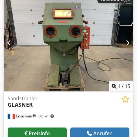
1
/
15
Sandstrahler
GLASNER
Ensisheim
136 km
Preisinfo
Anrufen