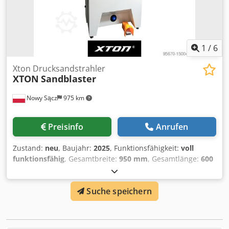
1
/
6
Xton Drucksandstrahler
XTON
Sandblaster
Nowy Sącz
975 km
Preisinfo
Anrufen
Zustand:
neu
, Baujahr:
2025
, Funktionsfähigkeit:
voll
funktionsfähig
, Gesamtbreite:
950 mm
, Gesamtlänge:
600
mm
, Gesamthöhe:
1’850 mm
, Luftbedarf:
0.9 m³/h
,
Fassungsvermögen des Behälters:
250 l
,
Suche speichern
Eingangsspannung:
230 V
, Gesamtgewicht:
180 kg
,
Ausstattung:
Beleuchtung, Kabine
, XTON SANDBLASTER™
ist eine Premium-Sandstrahl- und Glasperlstrahlmaschine,
ideal für Werkstätten mit begrenztem Arbeitsbereich. Die