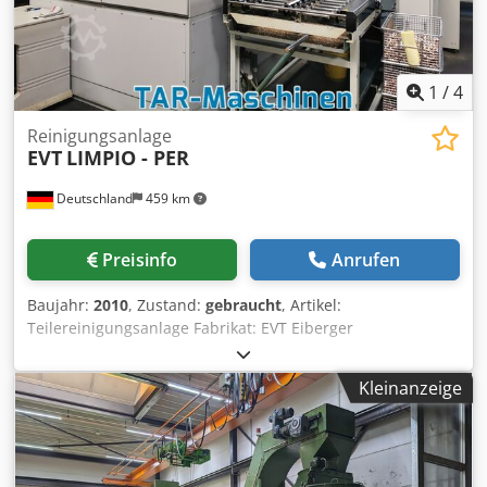
Identifikation und Beschreibung der Produkte.
Abweichungen von technischen Daten sowie Irrtümer in
der Beschreibung des Artikels können passieren und
bleiben vorbehalten.
1
/
4
Reinigungsanlage
EVT
LIMPIO - PER
Deutschland
459 km
Preisinfo
Anrufen
Baujahr:
2010
, Zustand:
gebraucht
, Artikel:
Teilereinigungsanlage Fabrikat: EVT Eiberger
Verfahrenstechnik GmbH Typ: LIMPIO - PER Baujahr: 2010
Chsdpfx Aaezickzevea Lösungsmittel: Perchlorethylen
Kleinanzeige
Individuelle Gestaltung der Arbeitskammer als FRONTTOP-
Lader Regenerierbare Adsorptionsanlage Kontinuierliche
Destillation des Lösemittels Kombinierte Vakuumtrocknung
Tauchreinigung mit Umfluteinrichtung Dreh -