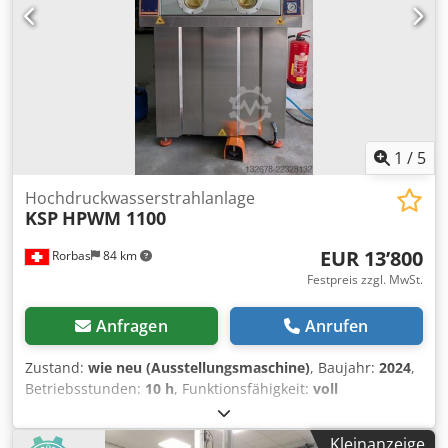
304. SPS Steuerung mit 10" Touchscreen, Luft Pistole,
Dampfabsaugung, Filtersystem..... Eine Besichtigung und
Probereinigung ist möglich.
1
/
5
Hochdruckwasserstrahlanlage
KSP
HPWM 1100
EUR 13’800
Rorbas
84 km
Festpreis zzgl. MwSt.
Anfragen
Anrufen
Zustand:
wie neu (Ausstellungsmaschine)
, Baujahr:
2024
,
Betriebsstunden:
10 h
, Funktionsfähigkeit:
voll
funktionsfähig
, Maschinen-/Fahrzeugnummer:
240202088
,
Gesamtbreite:
1’300 mm
, Gesamtlänge:
700 mm
,
Kleinanzeige