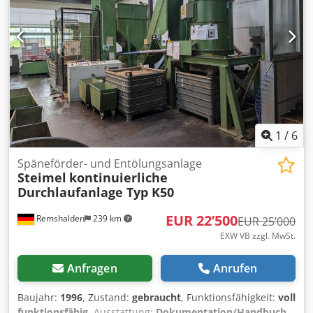
Schwenkeinrichtung der Warenkörbe
Konzentrationsgrenzwertgeber Touch-Screen-Bedienung
Ferndiagnose-Einheit Spritzeinrichtung Zweiter
Vorratstank für Lösemittel Wechselfiltereinheit mit
Filtertrocknung Beschickungseinrichtung Befüll- und
Entleerarmaturen Anbindung Batsch-Destille
Wartungsabsaugung autarke Druckluftversorgung
Verkleidung aus Plexiglas Anbindung Roll-Beschickung
Bitte kontaktieren Sie uns für weitere Informationen und
Bilder über mail(at) oder *
1
/
6
Späneförder- und Entölungsanlage
Steimel
kontinuierliche
Durchlaufanlage Typ K50
EUR 22’500
Remshalden
239 km
EUR 25’000
EXW VB zzgl. MwSt.
Anfragen
Anrufen
Baujahr:
1996
, Zustand:
gebraucht
, Funktionsfähigkeit:
voll
funktionsfähig
, Ausstattung:
Dokumentation/Handbuch,