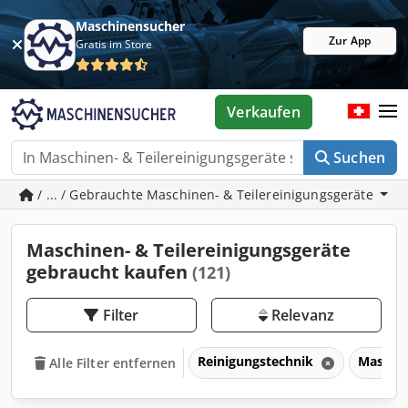
Maschinensucher
Zur App
Gratis im Store
Verkaufen
Suchen
/ ... / Gebrauchte Maschinen- & Teilereinigungsgeräte
Maschinen- & Teilereinigungsgeräte
gebraucht kaufen
(121)
Filter
Relevanz
Reinigungstechnik
Maschin
Alle Filter entfernen