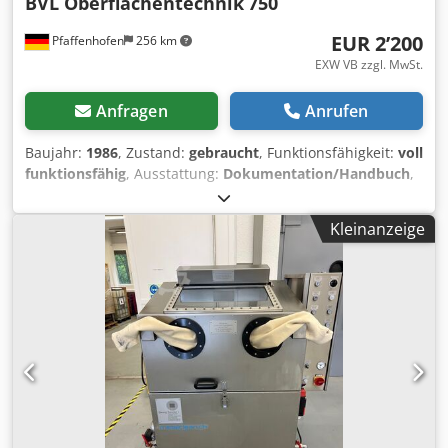
BVL Oberflächentechnik
750
EUR 2’200
Pfaffenhofen
256 km
EXW VB zzgl. MwSt.
Anfragen
Anrufen
Baujahr:
1986
, Zustand:
gebraucht
, Funktionsfähigkeit:
voll
funktionsfähig
, Ausstattung:
Dokumentation/Handbuch
,
BVL Rotocleaner 750 Die Reinigungs- und
Entfettungsanlage mit Dampfabzugsventilator und
Kleinanzeige
Ölskimmer ist in einem guten gebrauchten Zustand.
Hersteller BVL Oberflächentechnik Baujahr 1996 2011
wurde die Waschmaschine generalüberholt und der
Getriebemotor, Heizung, Gasdruckfeder sowie die Heizung
erneuert automatische Korbwaschanlage Anlage mit
herausnehmbaren Drehkorb. Korbdurchmesser 720 mm (
Innendurchmesser) Korbrandhöhe 140 mm ( Innenhöhe)
Max. Nutzhöhe (Waschgut) 450 mm Max. Chargengewicht
500 kg Außenmaße: Breite 1190 mm Tiefe 1170 mm Höhe
1170 mm. Gewicht 290 KG Betriebsanleitung, techn.
Dokumentation und CE-Konformitätserklärung der Anlage