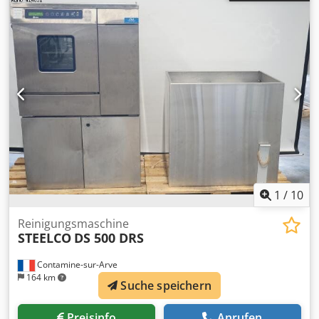
1
/
10
Reinigungsmaschine
STEELCO
DS 500 DRS
Contamine-sur-Arve
164 km
Suche speichern
Preisinfo
Anrufen