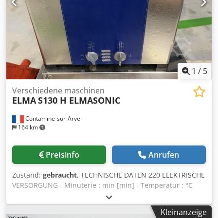
1
/
5
Verschiedene maschinen
ELMA
S130 H ELMASONIC
Contamine-sur-Arve
164 km
Preisinfo
Anrufen
Zustand:
gebraucht
, TECHNISCHE DATEN 220 ELEKTRISCHE
VERSORGUNG - Minuterie : min [min] - Temperatur : °C
[°C] Chedsu Dbpaepfx Aavoa
Kleinanzeige