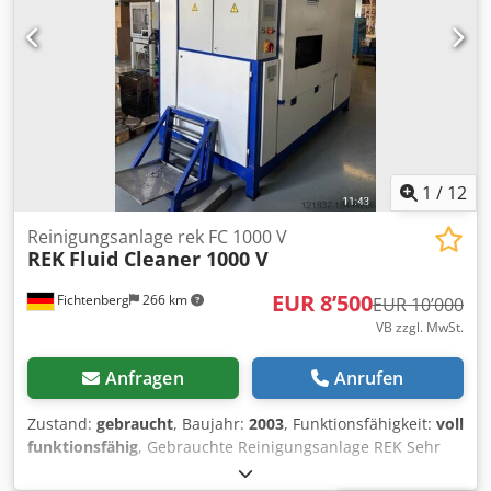
(frischwasser) für minimalen Wasserverbrauch mit
Kranbeschickung möglich Preis VHB Unsere
maschinenseitiger Warmwasserbereitung
Preisvorstellung liegt bei € 2.200, -- netto ab Standort zzgl.
Kaltluftabblasung dreidimensional Ölskimmer
Verpackungskosten. Bei allen techn. Angaben
Abpumpvorrichtung/Bodenspülung mit Pumpe in Grauguß
Schreibfehler/Irrtum vorbehalten. Verkauf ausschließlich
und Rohrsystem verzinkt Verschlauchung und Zapfventil in
nur in Ländern der EU.
Aluminium/Kunststoff
1
/
12
Reinigungsanlage rek FC 1000 V
REK
Fluid Cleaner 1000 V
EUR 8’500
Fichtenberg
266 km
EUR 10’000
VB zzgl. MwSt.
Anfragen
Anrufen
Zustand:
gebraucht
, Baujahr:
2003
, Funktionsfähigkeit:
voll
funktionsfähig
, Gebrauchte Reinigungsanlage REK Sehr
wenig benutzt Vollvakuumtechnik 12 kw Destille mit