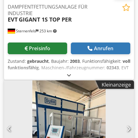
DAMPFENTFETTUNGSANLAGE FÜR
INDUSTRIE
EVT
GIGANT 1S TOP PER
Sternenfels
253 km
Preisinfo
Anrufen
Zustand:
gebraucht
, Baujahr:
2003
, Funktionsfähigkeit:
voll
funktionsfähig
, Maschinen-/Fahrzeugnummer:
02343
, EVT
GIGANT Dampfentfettungsanlage Die angebotene Anlage
eignet sich optimal zur zuverlässigen Entfernung von Ölen
Kleinanzeige
und öligen Rückständen an Metallteilen im
Dampfentfettungsverfahren. Dank des großzügig
dimensionierten Arbeitskorbs sind hohe
Durchsatzleistungen möglich. Da bei dieser Ausführung
kein Fluten der Arbeitskammer vorgesehen ist, bleibt das
benötigte Lösemittel-Füllvolumen trotz großer
Kammergröße vergleichsweise gering. Diese Anlage
befindet sich in einem technisch gutem gebrauchten