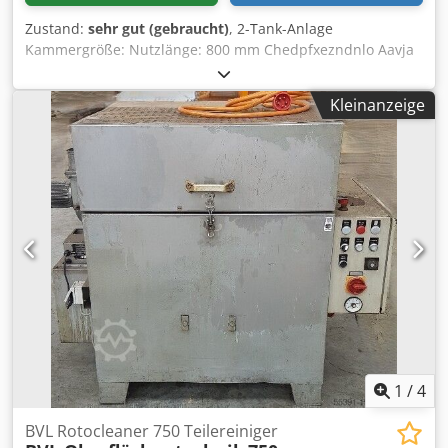
Zustand:
sehr gut (gebraucht)
, 2-Tank-Anlage
Kammergröße: Nutzlänge: 800 mm Chedpfxezndnlo Aavja
Nutzbreite: 600 mm Nutzhöhe: 400 mm Tragkraft: 150 Kg.
Tankinhalt: a) Waschtank: 1.000 Ltr. b) Spültank: 1.100 Ltr.
Kleinanzeige
1
/
4
BVL Rotocleaner 750 Teilereiniger