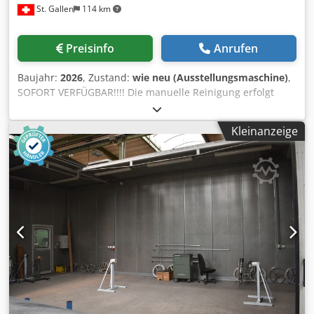
St. Gallen
114 km
Preisinfo
Anrufen
Baujahr:
2026
, Zustand:
wie neu (Ausstellungsmaschine)
,
SOFORT VERFÜGBAR!!!! Die manuelle Reinigung erfolgt
durch Spezialhandschuhe in der Frontpartie. Die
Wirksamkeit der Reinigung wird durch eine
Kleinanzeige
Hochdruckpumpe und eine Spezial-Spritzdüse
gewährleistet. In diesen Geräten kann eine Temperatur bis
60 °C für die Reinigungsflüssigkeit eingestellt werden. Der
Druck ist von 1- 80 bar einstellbar. Technische Daten:
Arbeitsfläche: 950 x 700mm Innenhöhe: 450 mm Traglast:
70 kg Optional bis 150kg Spritzdruck: 1-100 bar regelbar
Tankvolumen: 75 Liter / Heizleistung 2kW
Grundausführung: • Abblaspistole im Innenraum •
Rahmen, Füße, Deckel und Gehäuse aus Edelstahl •
Abnehmbare Edelstahlbleche über dem Tank • Nach oben
zu öffnende Klappe mit 2 Durchgriffen und Handschuhe
Chedpjf A D Nmjfx Aavoa • Scheibe aus gehärtetem Glas •
Türöffnungs-/Schließsystem mit Unterstützung durch