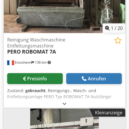
1
/
20
Reinigung Waschmaschine
Entfettungsmaschine
PERO
ROBOMAT 7A
Ensisheim
136 km
Preisinfo
Anrufen
Zustand:
gebraucht
, Reinigungs-, Wasch- und
Entfettungsanlage PERO Typ ROBOMAT 7A Nutzlänge:
1600 mm Nutzbreite: 1040 mm Nutzhöhe: 960 mm
Chjdpfjzm Swfox Aavea Beladehöhe: 800 mm Maximales
Kleinanzeige
Ladegewicht: 1500 kg