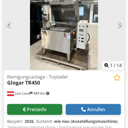
1
/
14
Reinigungsanlage - Toplader
Glogar
TR450
Linz-Land
489 km
Preisinfo
Anrufen
Baujahr:
2026
, Zustand:
wie neu (Ausstellungsmaschine)
,
Teilereinigungsmaschine / Spritzreinigungsanlage Typ