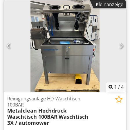
Heissauschiebetechnik, Korbgrösse 530x320x200mm Die
Kleinanzeige
Anlage wurde von uns technisch auf Funktionalität
geprüft. Wir können die Schulung
Einweisung,Inbetriebnahme ,Servicearbeiten und
Ersatzteile kurzfristig übernehmen. Chsdpfx Aaevyp D
Tsvsa Wir haben über 25jahre Erfahrung auf REK Systeme
Maße der Anlage 2700x2500x2600mm
1
/
4
Reinigungsanlage HD-Waschtisch
100BAR
Metalclean Hochdruck
Waschtisch 100BAR
Waschtisch
3X / automower