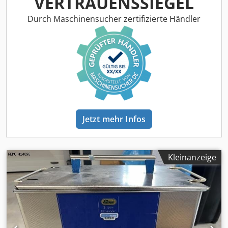
VERTRAUENSSIEGEL
Maschinengewicht : 5,6 [kg]
Durch Maschinensucher zertifizierte Händler
Jetzt mehr Infos
Kleinanzeige