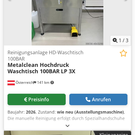
1
/
3
Reinigungsanlage HD-Waschtisch
100BAR
Metalclean Hochdruck
Waschtisch 100BAR
LP 3X
Österreich
141 km
Preisinfo
Anrufen
Baujahr:
2026
, Zustand:
wie neu (Ausstellungsmaschine)
,
Die manuelle Reinigung erfolgt durch Spezialhandschuhe
in der Frontpartie. Die Wirksamkeit der Reinigung wird
durch eine Hochdruckpumpe und eine Spezial-Spritzdüse