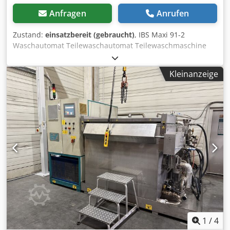
Anfragen
Anrufen
Zustand:
einsatzbereit (gebraucht)
, IBS Maxi 91-2
Waschautomat Teilewaschautomat Teilewaschmaschine
Waschtank: 190 Liter Korbbelastung: 200 Kg Heizleistung: 6
kW Gesamtleistung: 8 kW Ser. Nr: 09.102.226L Nutzhöhe:
Kleinanzeige
500mm Korbdurchmesser: 910mm Heiztemperatur: 0-60°C
Cedszq Addepfx Aavsha Sie können gerne zu einer
Besichtigung vorbeikommen. Gerne können wir für Sie
eine Kostengünstige Spedition organisieren! Sie erhalten
eine ordentliche Rechnung. Für Ausländische Kunden
kann auch eine Nettorechnung erstellt werden.
Vorraussetzung ist eine gültige Ust.Indent.Nr.
Zwischenverkauf vorbehalten. Besuchen Sie unseren Shop
und sehen Sie sich auch unsere weiteren Angebote an.
Angegebene Firmennamen und Warenzeichen sind
Eigentum Ihrer Inhaber und dienen lediglich zur
Identifikation und Beschreibung der Produkte.
Abweichungen von technischen Daten sowie Irrtümer in
der Beschreibung des Artikels können passieren und
1
/
4
bleiben vorbehalten.