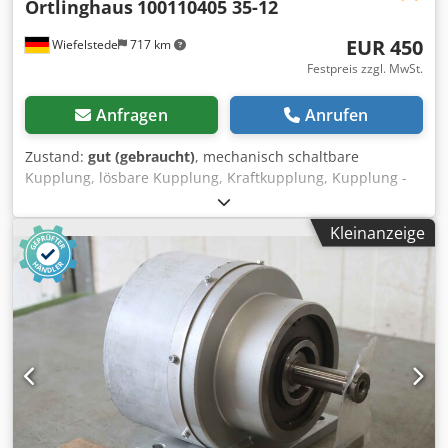
Ortlinghaus
100110405 35-12
EUR 450
Wiefelstede
717 km
Festpreis zzgl. MwSt.
Anfragen
Anrufen
Zustand:
gut (gebraucht)
, mechanisch schaltbare
Kupplung, lösbare Kupplung, Kraftkupplung, Kupplung -
Hersteller: Ortlinghaus, Kupplung Typ 100110405 35-12
-Übersetzung: i= 1:1 Codpfx Asik Ac Ujm Terf -Wellen: Ø
Kleinanzeige
24x60 / 24x55 mm -Abmessungen: 405/212/H213 mm -
Gewicht: 41 kg