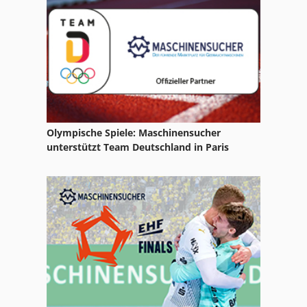
Inventar
Kellenberg
Kellenberger
Kieserling
Klingelnberg
Olympische Spiele: Maschinensucher
Orion
unterstützt Team Deutschland in Paris
Ortlinghaus Getriebe
Reinhardt
Rohrausschleifer
Rohrbieger
Schleicher