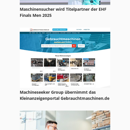
Schönenberger
Maschinensucher wird Titelpartner der EHF
Verzahnungsmaschine
Finals Men 2025
Weiler Ergodor
Weingarten
Weingarten Presse
Wieger
Machineseeker Group übernimmt das
Kleinanzeigenportal Gebrauchtmaschinen.de