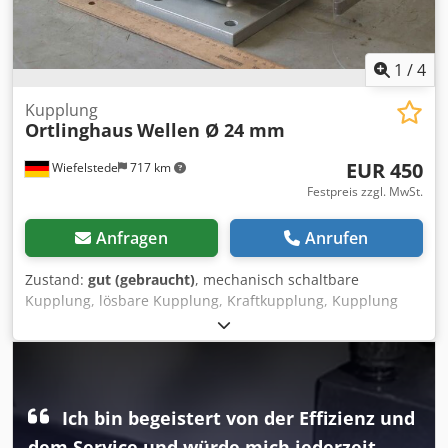
1
/
4
Kupplung
Ortlinghaus
Wellen Ø 24 mm
EUR 450
Wiefelstede
717 km
Festpreis zzgl. MwSt.
Anfragen
Anrufen
Zustand:
gut (gebraucht)
, mechanisch schaltbare
Kupplung, lösbare Kupplung, Kraftkupplung, Kupplung
Cjdpfxeik Sl As Am Tsrf -Hersteller: Ortlinghaus, Kupplung
ohne Typbezeichnung -Übersetzung: i= 1:1 -Wellen: Ø
24x60 / 24x55 mm -Abmessungen: 310/212/H213 mm -
Gewicht: 32 kg
Ich bin begeistert von der Effizienz und
dem Service und würde mich jederzeit