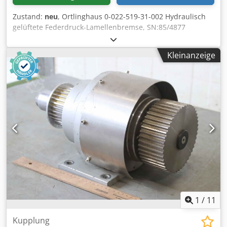
Zustand:
neu
, Ortlinghaus 0-022-519-31-002 Hydraulisch
gelüftete Federdruck-Lamellenbremse, SN:85/4877
,ungebraucht, 100% funktionsfähig, Lieferumfang gem.
Fotos Crjdpfx Asi Ecb Tem Tef
Kleinanzeige
1
/
11
Kupplung