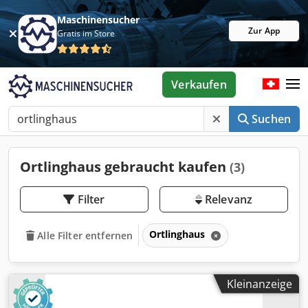
Maschinensucher
Zur App
Gratis im Store
Verkaufen
Suchen
Ortlinghaus gebraucht kaufen
(3)
Filter
Relevanz
Ortlinghaus
Alle Filter entfernen
Kleinanzeige