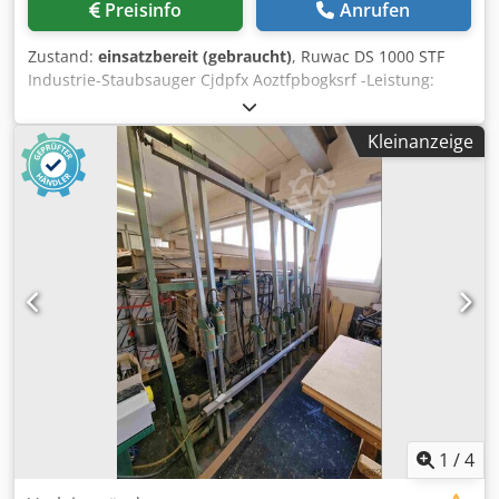
Preisinfo
Anrufen
Zustand:
einsatzbereit (gebraucht)
, Ruwac DS 1000 STF
Industrie-Staubsauger Cjdpfx Aoztfpbogksrf -Leistung:
1.500 Watt -Spannung: 380 Volt -Stromart: Drehstrom / 3-
Phasen Abmaße: LxBxH 0,8x0,5x0,9 Meter / Gewicht 70Kg
Kleinanzeige
1
/
4