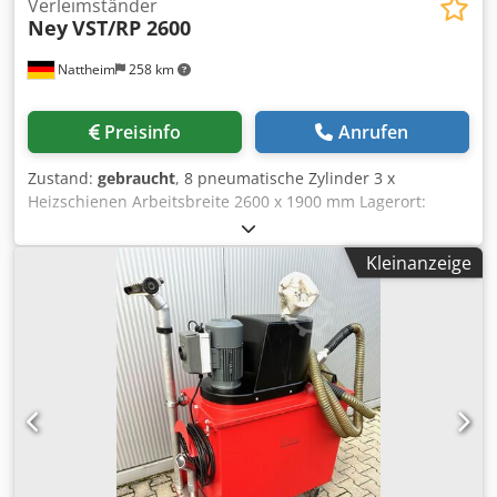
Verleimständer
Ney
VST/RP 2600
Nattheim
258 km
Preisinfo
Anrufen
Zustand:
gebraucht
, 8 pneumatische Zylinder 3 x
Heizschienen Arbeitsbreite 2600 x 1900 mm Lagerort:
Nattheim Credpfjzd Hnmjx Agkef
Kleinanzeige