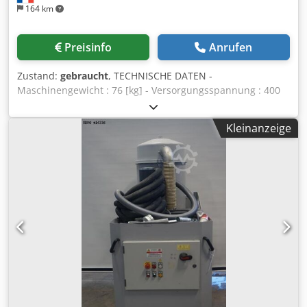
164 km
Preisinfo
Anrufen
Zustand:
gebraucht
, TECHNISCHE DATEN -
Maschinengewicht : 76 [kg] - Versorgungsspannung : 400
[V] - Gesamtantrieb : 2.2 [kW] Crsdpfx Ageug U N Nskjf
Kleinanzeige