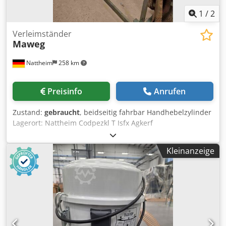
1
/
2
Verleimständer
Maweg
Nattheim
258 km
Preisinfo
Anrufen
Zustand:
gebraucht
, beidseitig fahrbar Handhebelzylinder
Lagerort: Nattheim Codpezkl T Isfx Agkerf
Kleinanzeige