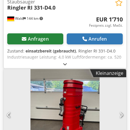
Staubsauger
Ringler
RI 331-D4.0
EUR 1’710
Wald
144 km
Festpreis zzgl. MwSt.
Anfragen
Anrufen
Zustand:
einsatzbereit (gebraucht)
, Ringler RI 331-D4.0
Industriesauger Leistung: 4,0 kW Luftfördermenge: ca. 520
m³/h Maximaler Unterdruck: 26 kPa Rüttelmotor
Beschreibung wurde übernommen Sie können gerne zu
Kleinanzeige
einer Besichtigung vorbeikommen. Gerne können wir für
Sie eine Kostengünstige Spedition organisieren! Sie
erhalten eine ordentliche Rechnung. Für Ausländische
Kunden kann auch eine Nettorechnung erstellt werden.
Vorraussetzung ist eine gültige Ust.Indent.Nr.
Zwischenverkauf vorbehalten. Besuchen Sie unseren Shop
und sehen Sie sich auch unsere weiteren Angebote an.
Credpewkqugefx Agkef Angegebene Firmennamen und
Warenzeichen sind Eigentum Ihrer Inhaber und dienen