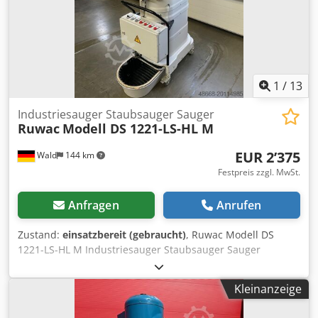
Identifikation und Beschreibung der Produkte. Cedpfx
Agsqy Ezgekorf Abweichungen von technischen Daten
sowie Irrtümer in der Beschreibung des Artikels können
passieren und bleiben vorbehalten.
1
/
13
Industriesauger Staubsauger Sauger
Ruwac
Modell DS 1221-LS-HL M
EUR 2’375
Wald
144 km
Festpreis zzgl. MwSt.
Anfragen
Anrufen
Zustand:
einsatzbereit (gebraucht)
, Ruwac Modell DS
1221-LS-HL M Industriesauger Staubsauger Sauger
Hersteller: Ruwac Typ: DS 1221-LS-HL M Gewicht: ca. 160,4
Kg Crodexg Nvlspfx Agkef 2,2 kW Ex ZONE 22 Klasse: M Sie
Kleinanzeige
können gerne zu einer Besichtigung vorbeikommen. Gerne
können wir für Sie eine Kostengünstige Spedition