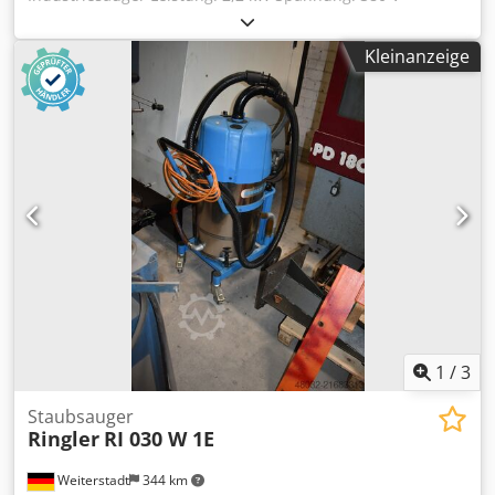
Drehzahl: 2800 U/min Sie können gerne zu einer
Besichtigung vorbeikommen. Gerne können wir für Sie
Kleinanzeige
eine Kostengünstige Spedition organisieren! Sie erhalten
eine ordentliche Rechnung. Für Ausländische Kunden
kann auch eine Nettorechnung erstellt werden.
Vorraussetzung ist eine gültige Ust.Indent.Nr.
Zwischenverkauf vorbehalten. Cjdpfxowkq N De Agkerf
Besuchen Sie unseren Shop und sehen Sie sich auch
unsere weiteren Angebote an. Angegebene Firmennamen
und Warenzeichen sind Eigentum Ihrer Inhaber und
dienen lediglich zur Identifikation und Beschreibung der
Produkte. Abweichungen von technischen Daten sowie
Irrtümer in der Beschreibung des Artikels können
passieren und bleiben vorbehalten.
1
/
3
Staubsauger
Ringler
RI 030 W 1E
Weiterstadt
344 km