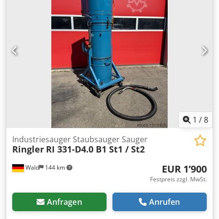
organisieren! Sie erhalten eine ordentliche Rechnung. Für
Ausländische Kunden kann auch eine Nettorechnung
erstellt werden. Vorraussetzung ist eine gültige
Ust.Indent.Nr. Zwischenverkauf vorbehalten. Besuchen Sie
unseren Shop und sehen Sie sich auch unsere weiteren
Angebote an. Angegebene Firmennamen und
Warenzeichen sind Eigentum Ihrer Inhaber und dienen
lediglich zur Identifikation und Beschreibung der Produkte.
Abweichungen von technischen Daten sowie Irrtümer in
der Beschreibung des Artikels können passieren und
bleiben vorbehalten.
1
/
8
Industriesauger Staubsauger Sauger
Ringler
RI 331-D4.0 B1 St1 / St2
EUR 1’900
Wald
144 km
Festpreis zzgl. MwSt.
Anfragen
Anrufen