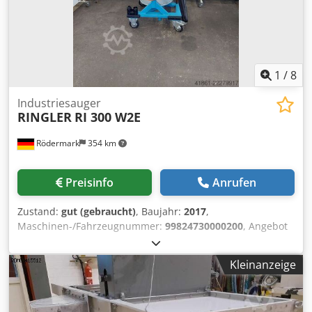
1
/
8
Industriesauger
RINGLER
RI 300 W2E
Rödermark
354 km
Preisinfo
Anrufen
Zustand:
gut (gebraucht)
, Baujahr:
2017
,
Maschinen-/Fahrzeugnummer:
99824730000200
, Angebot
26152 Cedpfx Agozi S Dqskerf Technische Daten: -
fahrbare Ausführung - Luftmenge 119 L/sek. -
Kleinanzeige
Kesselvolumen 120 L - Kessel ist schwenkbar -
Saugschlauch ca. - Saugdüse - Antrieb - Ventilator 230 V / 2
x 900 Watt - Platzbedarf ca. B 900 x H 1650 x T 700 mm -