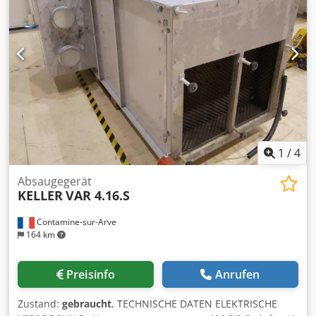
Gewicht ca. 90 kg
1
/
4
Absaugegerät
KELLER
VAR 4.16.S
Contamine-sur-Arve
164 km
Preisinfo
Anrufen
Zustand:
gebraucht
, TECHNISCHE DATEN ELEKTRISCHE