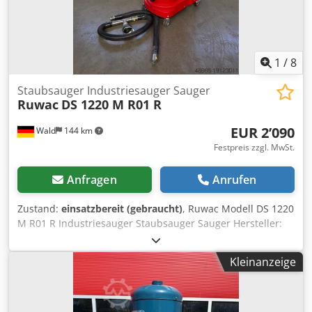
lediglich zur Identifikation und Beschreibung der Produkte.
Abweichungen von technischen Daten sowie Irrtümer in
der Beschreibung des Artikels können passieren und
bleiben vorbehalten.
1
/
8
Staubsauger Industriesauger Sauger
Ruwac
DS 1220 M R01 R
EUR 2’090
Wald
144 km
Festpreis zzgl. MwSt.
Anfragen
Anrufen
Zustand:
einsatzbereit (gebraucht)
, Ruwac Modell DS 1220
M R01 R Industriesauger Staubsauger Sauger Hersteller:
Ruwac Typ: DS 1220 M / R01 R Gewicht: ca. 68 Kg 2,2 kW
Sie können gerne zu einer Besichtigung vorbeikommen.
Kleinanzeige
Gerne können wir für Sie eine Kostengünstige Spedition
organisieren! Sie erhalten eine ordentliche Rechnung. Für
Ausländische Kunden kann auch eine Nettorechnung
erstellt werden. Vorraussetzung ist eine gültige