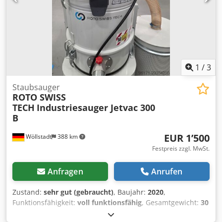
1
/
3
Staubsauger
ROTO SWISS
TECH
Industriesauger Jetvac 300
B
EUR 1’500
Wöllstadt
388 km
Festpreis zzgl. MwSt.
Anfragen
Anrufen
Zustand:
sehr gut (gebraucht)
, Baujahr:
2020
,
Funktionsfähigkeit:
voll funktionsfähig
, Gesamtgewicht:
30
kg
, Werksauflösung Maskenherstellung. Installation 2021,