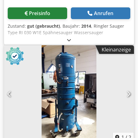
Preisinfo
Anrufen
Zustand:
gut (gebraucht)
, Baujahr:
2014
, Ringler Sauger
Type RI 030 W1E Spähnesauger Wassersauger
Kühlmittelsauger mit Kippfunktion Technische Daten
Crsdpeyz Ddvjfx Agkjf Bestell-Nr. 9.985-924.0 EAN-Code
Kleinanzeige
4054278018362 Spannung Ph / V / Hz 1 / 230 / 50
Aufnahmeleistung im Betrieb kW 1,3 Luftmenge l/s / m³/h
60 / 215 Vakuum mbar / kPa 230 / 23 Behälterinhalt l 71
Filterfläche m² 0,25 Schalldruckpegel dB(A) 71 Kabellänge
m 6 Gewicht kg 39 Abmessungen (L × B × H) mm 766 × 571
× 1095
1
/
2