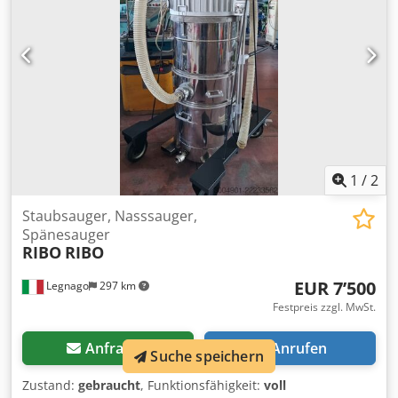
1
/
2
Staubsauger, Nasssauger,
Spänesauger
RIBO
RIBO
EUR 7’500
Legnago
297 km
Festpreis zzgl. MwSt.
Anfragen
Anrufen
Suche speichern
Zustand:
gebraucht
, Funktionsfähigkeit:
voll