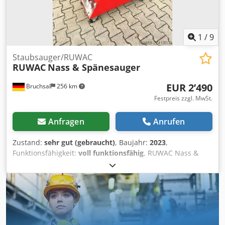
1
/
9
Staubsauger/RUWAC
RUWAC
Nass & Spänesauger
EUR 2’490
Bruchsal
256 km
Festpreis zzgl. MwSt.
Anfragen
Anrufen
Zustand:
sehr gut (gebraucht)
, Baujahr:
2023
,
Funktionsfähigkeit:
voll funktionsfähig
, RUWAC Nass &
Spänesauger -CE Kennung -Baujahr 2023 -Incl. Schlauch &
Düsen -Voll funktionsfähig Abmaße: LxBxH 1,2x0,6x1,4
Meter / Gewicht 120Kg Crodpfszphbrjx Agkof Irrtümer /
Eingabefehler vorbehalten