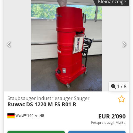
Kleinanzeige
vorbeikommen. Gerne können wir für Sie eine
Kostengünstige Spedition organisieren! Codsxxibxopfx
Agkjrf Sie erhalten eine ordentliche Rechnung. Für
Ausländische Kunden kann auch eine Nettorechnung
erstellt werden. Vorraussetzung ist eine gültige
Ust.Indent.Nr. Zwischenverkauf vorbehalten. Besuchen Sie
unseren Shop und sehen Sie sich auch unsere weiteren
Angebote an. Angegebene Firmennamen und
Warenzeichen sind Eigentum Ihrer Inhaber und dienen
lediglich zur Identifikation und Beschreibung der Produkte.
Abweichungen von technischen Daten sowie Irrtümer in
der Beschreibung des Artikels können passieren und
bleiben vorbehalten.
1
/
8
Staubsauger Industriesauger Sauger
Ruwac
DS 1220 M FS R01 R
EUR 2’090
Wald
144 km
Festpreis zzgl. MwSt.