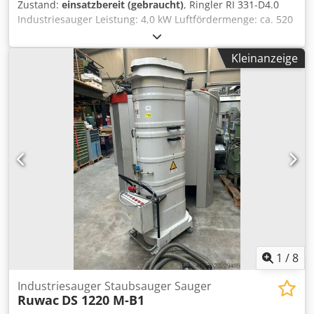
Zustand:
einsatzbereit (gebraucht)
, Ringler RI 331-D4.0
Industriesauger Leistung: 4,0 kW Luftfördermenge: ca. 520
m³/h Maximaler Unterdruck: 26 kPa Rüttelmotor
Beschreibung wurde übernommen Sie können gerne zu
Kleinanzeige
einer Besichtigung vorbeikommen. Gerne können wir für
Sie eine Kostengünstige Spedition organisieren! Sie
erhalten eine ordentliche Rechnung. Für Ausländische
Kunden kann auch eine Nettorechnung erstellt werden.
Vorraussetzung ist eine gültige Ust.Indent.Nr.
Zwischenverkauf vorbehalten. Besuchen Sie unseren Shop
und sehen Sie sich auch unsere weiteren Angebote an.
Angegebene Firmennamen und Warenzeichen sind
Eigentum Ihrer Inhaber und dienen lediglich zur
Identifikation und Beschreibung der Produkte. Csdpfewkqz
Tex Agkorf Abweichungen von technischen Daten sowie
Irrtümer in der Beschreibung des Artikels können
passieren und bleiben vorbehalten.
1
/
8
Industriesauger Staubsauger Sauger
Ruwac
DS 1220 M-B1