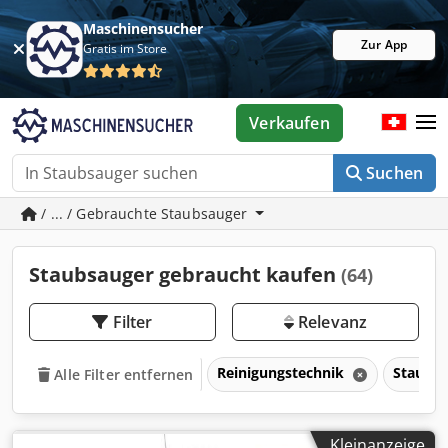
Maschinensucher
Zur App
Gratis im Store
Verkaufen
Suchen
/ ... / Gebrauchte Staubsauger
Staubsauger gebraucht kaufen
(64)
Filter
Relevanz
Reinigungstechnik
Staubs
Alle Filter entfernen
Kleinanzeige