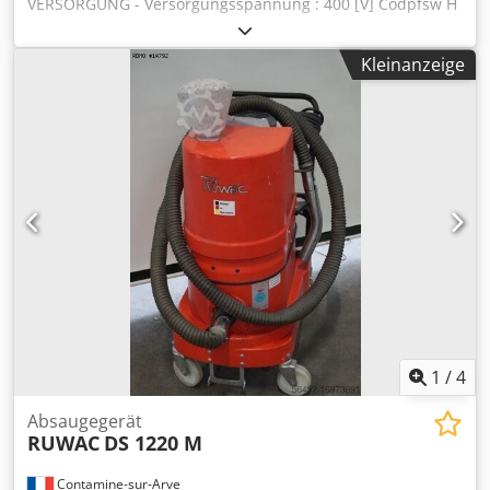
VERSORGUNG - Versorgungsspannung : 400 [V] Codpfsw H
Dvcox Agkerf - Frequenz : 50 Hz - Leistung : 2.2 [kW] -
Nennstrom : 4.9 A
Kleinanzeige
1
/
4
Absaugegerät
RUWAC
DS 1220 M
Contamine-sur-Arve