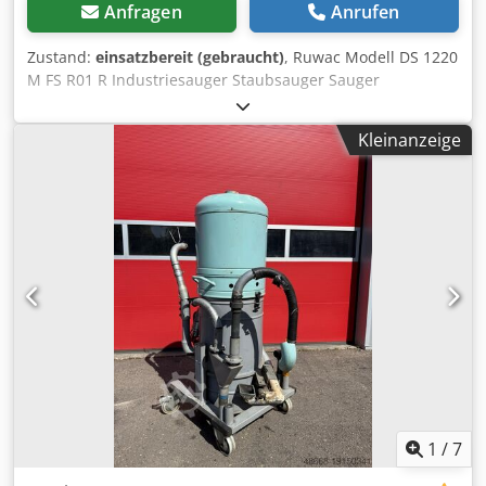
Anfragen
Anrufen
Zustand:
einsatzbereit (gebraucht)
, Ruwac Modell DS 1220
M FS R01 R Industriesauger Staubsauger Sauger
Hersteller: Ruwac Typ: DS 1220 M FS / R01 R Gewicht: ca.
68 Kg Crjdewiw E Nepfx Agkjf 2,2 kW Sie können gerne zu
Kleinanzeige
einer Besichtigung vorbeikommen. Gerne können wir für
Sie eine Kostengünstige Spedition organisieren! Sie
erhalten eine ordentliche Rechnung. Für Ausländische
Kunden kann auch eine Nettorechnung erstellt werden.
Vorraussetzung ist eine gültige Ust.Indent.Nr.
Zwischenverkauf vorbehalten. Besuchen Sie unseren Shop
und sehen Sie sich auch unsere weiteren Angebote an.
Angegebene Firmennamen und Warenzeichen sind
Eigentum Ihrer Inhaber und dienen lediglich zur
Identifikation und Beschreibung der Produkte.
Abweichungen von technischen Daten sowie Irrtümer in
der Beschreibung des Artikels können passieren und
bleiben vorbehalten.
1
/
7