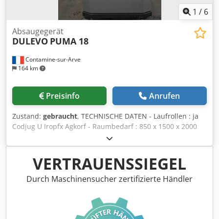
1
/
6
Absaugegerät
DULEVO
PUMA 18
Contamine-sur-Arve
164 km
Preisinfo
Anrufen
Zustand:
gebraucht
, TECHNISCHE DATEN - Laufrollen : ja
Codjug U Iropfx Agkorf - Raumbedarf : 850 x 1500 x 2000
[mm]
VERTRAUENSSIEGEL
Durch Maschinensucher zertifizierte Händler