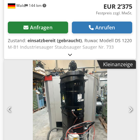
EUR 2’375
Wald
144 km
Festpreis zzgl. MwSt.
Anfragen
Anrufen
Zustand:
einsatzbereit (gebraucht)
, Ruwac Modell DS 1220
M-B1 Industriesauger Staubsauger Sauger Nr. 733
Hersteller: Ruwac Typ: Modell DS 1220 M-B1 Gewicht: ca.
120 Kg 2,2 kW Ex Klasse: M Sie können gerne zu einer
Kleinanzeige
Besichtigung vorbeikommen. Gerne können wir für Sie
eine Kostengünstige Spedition organisieren Sie erhalten
eine ordentliche Rechnung. Cjdoxlnnqjpfx Agksrf Für
Ausländische Kunden kann auch eine Nettorechnung
erstellt werden. Vorraussetzung ist eine gültige
Ust.Indent.Nr. Zwischenverkauf vorbehalten. Besuchen Sie
unseren Shop und sehen Sie sich auch unsere weiteren
Angebote an. Angegebene Firmennamen und
Warenzeichen sind Eigentum Ihrer Inhaber und dienen
lediglich zur Identifikation und Beschreibung der Produkte.
Abweichungen von technischen Daten sowie Irrtümer in
der Beschreibung des Artikels können passieren und