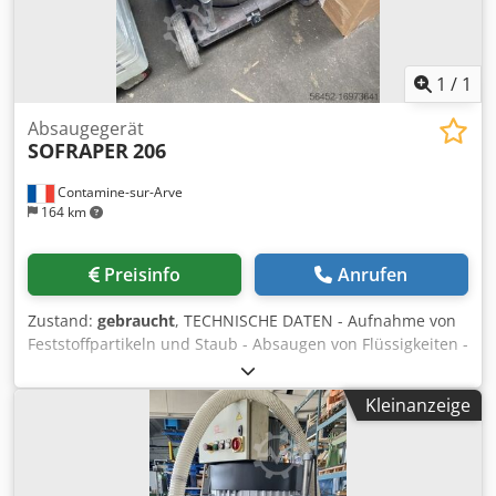
1
/
1
Absaugegerät
SOFRAPER
206
Contamine-sur-Arve
164 km
Preisinfo
Anrufen
Zustand:
gebraucht
, TECHNISCHE DATEN - Aufnahme von
Feststoffpartikeln und Staub - Absaugen von Flüssigkeiten -
Leistung: 11 [kW] - Durchfluss: 700-1100 [l/min] Csdpfx
Aoug U Ilsgksrf
Kleinanzeige