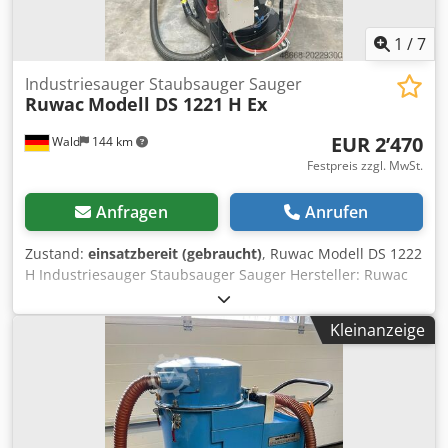
bleiben vorbehalten.
1
/
7
Industriesauger Staubsauger Sauger
Ruwac
Modell DS 1221 H Ex
EUR 2’470
Wald
144 km
Festpreis zzgl. MwSt.
Anfragen
Anrufen
Zustand:
einsatzbereit (gebraucht)
, Ruwac Modell DS 1222
H Industriesauger Staubsauger Sauger Hersteller: Ruwac
Typ: DS 1221 H Gewicht: ca. 115 Kg 2,2 kW EX Zone 22
Klasse: H Sie können gerne zu einer Besichtigung
Kleinanzeige
vorbeikommen. Gerne können wir für Sie eine
Kostengünstige Spedition organisieren! Sie erhalten eine
ordentliche Rechnung. Für Ausländische Kunden kann
auch eine Nettorechnung erstellt werden. Vorraussetzung
ist eine gültige Ust.Indent.Nr. Zwischenverkauf
vorbehalten. Besuchen Sie unseren Shop und sehen Sie