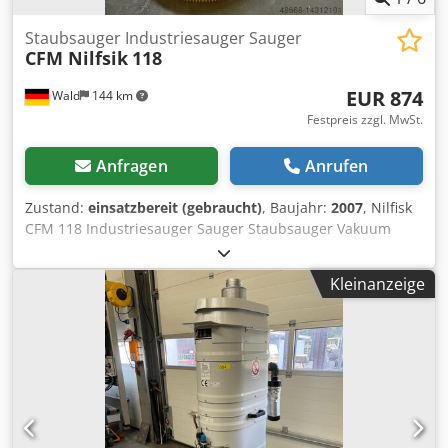
Staubsauger Industriesauger Sauger
CFM Nilfsik
118
EUR 874
Wald
144 km
Festpreis zzgl. MwSt.
Anfragen
Anrufen
Zustand:
einsatzbereit (gebraucht)
, Baujahr:
2007
, Nilfisk
CFM 118 Industriesauger Sauger Staubsauger Vakuum
cleaner Baujahr: 2007 1 kW Gewicht: ca. 28 Kg
Luftfördermenge: ca. 45 l/sek Behälterkapazität: 25l Sie
Kleinanzeige
können gerne zu einer Besichtigung vorbeikommen. Sie
erhalten eine ordentliche Rechnung. Für Ausländische
Kunden kann auch eine Nettorechnung erstellt werden.
Vorraussetzung ist eine gültige Ust.Indent.Nr.
Zwischenverkauf vorbehalten. Besuchen Sie unseren Shop
und sehen Sie sich auch unsere weiteren Angebote an.
Angegebene Firmennamen und Warenzeichen sind
Eigentum Ihrer Inhaber und dienen lediglich zur