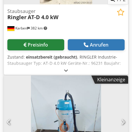
Staubsauger
Ringler
AT-D 4.0 kW
Karben
382 km
Preisinfo
Anrufen
Zustand:
einsatzbereit (gebraucht)
, RINGLER Industrie-
Staubsauger Typ: AT-D 4.0 kW Geräte-Nr.: 96231 Baujahr:
1989 Ausstattung: - Ansaugschlauch, neu - Fahrgestell -
Dokumentation Crodpfexc Eq Rsx Agkjf
Kleinanzeige