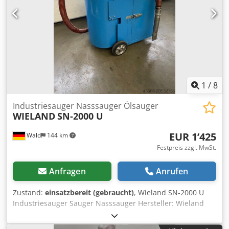
sich auch unsere weiteren Angebote an. Angegebene
Firmennamen und Warenzeichen sind Eigentum Ihrer
Inhaber und dienen lediglich zur Identifikation und
Beschreibung der Produkte. Credpfx Agsxlngyskef
Abweichungen von technischen Daten sowie Irrtümer in
der Beschreibung des Artikels können passieren und
bleiben vorbehalten.
1
/
8
Industriesauger Nasssauger Ölsauger
WIELAND
SN-2000 U
EUR 1’425
Wald
144 km
Festpreis zzgl. MwSt.
Anfragen
Anrufen
Zustand:
einsatzbereit (gebraucht)
, Wieland SN-2000 U
Industriesauger Sauger Nasssauger Hersteller: Wieland
Typ: SN-2000 U 2860 U/min Gewicht: 106 Kg Leistung: 2,2
kW Sie können gerne zu einer Besichtigung