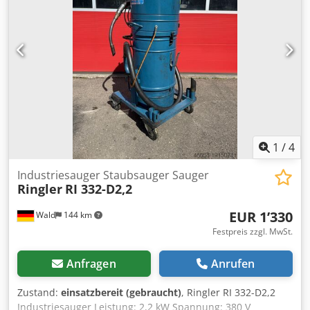
Ust.Indent.Nr. Zwischenverkauf vorbehalten. Besuchen Sie
unseren Shop und sehen Sie sich auch unsere weiteren
Angebote an. Angegebene Firmennamen und
Warenzeichen sind Eigentum Ihrer Inhaber und dienen
lediglich zur Identifikation und Beschreibung der Produkte.
Abweichungen von technischen Daten sowie Irrtümer in
der Beschreibung des Artikels können passieren und
bleiben vorbehalten. Crsdpjwiw Idofx Agkef
1
/
4
Industriesauger Staubsauger Sauger
Ringler
RI 332-D2,2
EUR 1’330
Wald
144 km
Festpreis zzgl. MwSt.
Anfragen
Anrufen
Zustand:
einsatzbereit (gebraucht)
, Ringler RI 332-D2,2
Industriesauger Leistung: 2,2 kW Spannung: 380 V