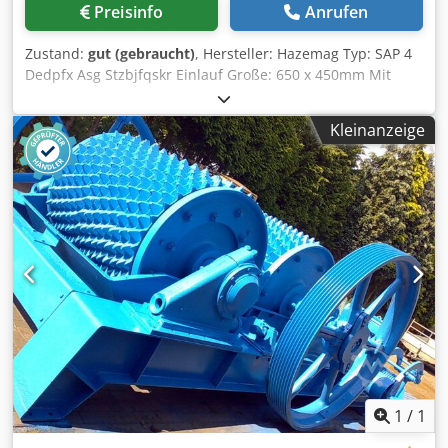
Preisinfo
Anrufen
Zustand:
gut (gebraucht)
, Hersteller: Hazemag Typ: SAP 4
Dedpfx Asg Stzbjfqskr Einlauf Große: 650 x 450mm Mit
Antrieb Ausführlichere Informationen finden Sie unten in
der PDF.
Kleinanzeige
1
/
1