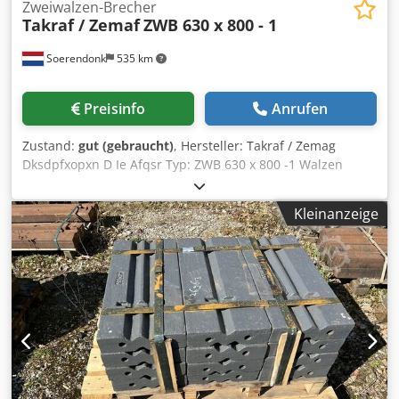
Zweiwalzen-Brecher
Takraf / Zemaf
ZWB 630 x 800 - 1
Soerendonk
535 km
Preisinfo
Anrufen
Zustand:
gut (gebraucht)
, Hersteller: Takraf / Zemag
Dksdpfxopxn D Ie Afqsr Typ: ZWB 630 x 800 -1 Walzen
Durchm.: 630mm. Walzen Breite: 800mm. Mit Rahmen und
Antriebe.
Kleinanzeige