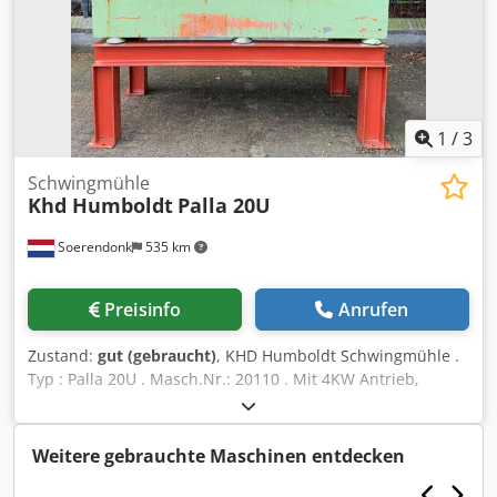
1
/
3
Schwingmühle
Khd Humboldt
Palla 20U
Soerendonk
535 km
Preisinfo
Anrufen
Zustand:
gut (gebraucht)
, KHD Humboldt Schwingmühle .
Typ : Palla 20U . Masch.Nr.: 20110 . Mit 4KW Antrieb,
Rahmen, Dosierrinne mit AEG DR 100/550 Magnetvibrator
von 220V. 0,5A., thyristorsteuerung, Erstatz-stangen und
Trichter mit AEG MV1 / 100-3 Magnetvibrator von 220V.
Weitere gebrauchte Maschinen entdecken
0,34A. Dedpsx Ur Icsfx Afqjkr