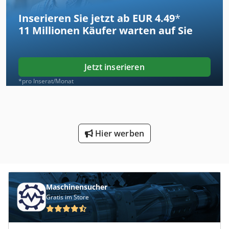
Inserieren Sie jetzt ab EUR 4.49
*
11 Millionen
Käufer warten auf Sie
Jetzt inserieren
*pro Inserat/Monat
Hier werben
Maschinensucher
Gratis im Store