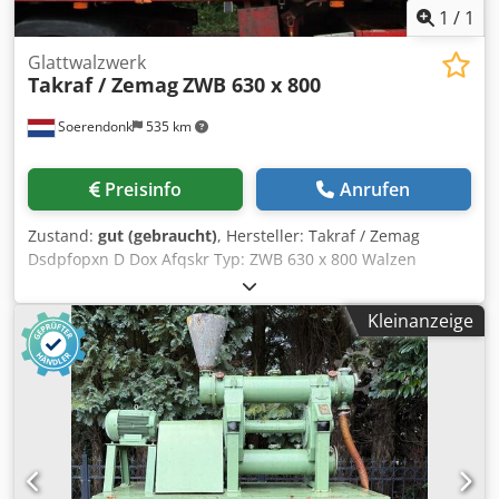
1
/
1
Glattwalzwerk
Takraf / Zemag
ZWB 630 x 800
Soerendonk
535 km
Preisinfo
Anrufen
Zustand:
gut (gebraucht)
, Hersteller: Takraf / Zemag
Dsdpfopxn D Dox Afqskr Typ: ZWB 630 x 800 Walzen
Durchm.: 630mm Walzen Breite: 800mm (Glattwalz) Mit
Rahmen und Antriebe.
Kleinanzeige