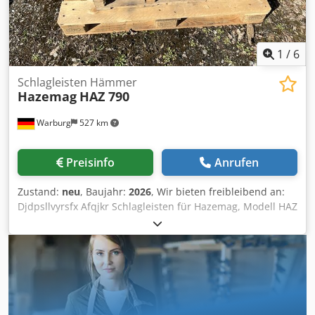
1
/
6
Schlagleisten Hämmer
Hazemag
HAZ 790
Warburg
527 km
Preisinfo
Anrufen
Zustand:
neu
, Baujahr:
2026
, Wir bieten freibleibend an:
Djdpsllvyrsfx Afqjkr Schlagleisten für Hazemag, Modell HAZ
790, Chrom Hartguss, Stückgewicht ca. 107 kg, momentan
sofort lieferbar, , Zwischenverkauf vorbehalten.