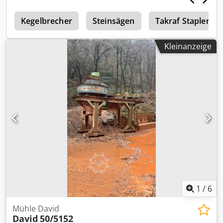
r
Kegelbrecher
Steinsägen
Takraf Stapler
Kleinanzeige
1
/
6
Mühle David
David
50/5152