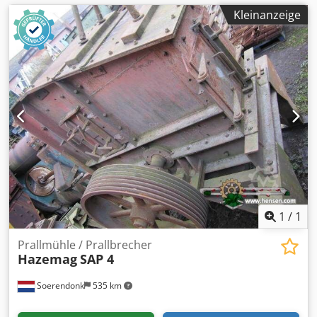
Kleinanzeige
1
/
1
Prallmühle / Prallbrecher
Hazemag
SAP 4
Soerendonk
535 km