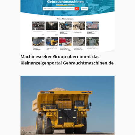
Ga 11 Ff
Gl 172
Hsc 20 Linear
Ka 77
Machineseeker Group übernimmt das
Kgs 1670
Kleinanzeigenportal Gebrauchtmaschinen.de
Leit Und Zugspindeldrehmaschine
Ls 703
Meh 5 2 1 8 B
Mfh 5 1 8
Mvh 5 1 4 B
Nc Drehmaschine