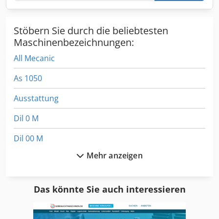
Stöbern Sie durch die beliebtesten
Maschinenbezeichnungen:
All Mecanic
As 1050
Ausstattung
Dil 0 M
Dil 00 M
Mehr anzeigen
Dsd 201
Eisen Und Hammerwerk Gmbh
Das könnte Sie auch interessieren
Fngj 20
Fu 115