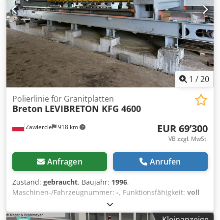
1
/
20
Polierlinie für Granitplatten
Breton
LEVIBRETON KFG 4600
EUR 69’300
Zawiercie
918 km
VB zzgl. MwSt.
Anfragen
Anrufen
Zustand:
gebraucht
, Baujahr:
1996
,
Maschinen-/Fahrzeugnummer:
-
, Funktionsfähigkeit:
voll
funktionsfähig
, Betriebsstunden:
50’000 h
,
Eingangsspannung:
400 V
, Eingangsstrom:
120 A
,
Kleinanzeige