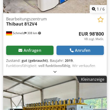
1
/
6
Bearbeitungszentrum
Thibaut
812V4
EUR 98’800
Schmelz
308 km
VB zzgl. MwSt.
Anfragen
Anrufen
Zustand:
gut (gebraucht)
, Baujahr:
2019
,
Funktionsfähigkeit:
voll funktionsfähig
, Wir verkaufen
unsere gebrauchte THIBAUT 815 V4, eine bewährte
Multifunktionsmaschine für die professionelle Bearbeitung
Kleinanzeige
von Natur- und Kunststein. Cedpfx Aowu Rg Docdoha Die
Maschine befindet sich in gutem, funktionsfähigem
Zustand und ist sofort einsatzbereit. Ideal für
Steinmetzbetriebe, Werkstätten oder Restauratoren, die
eine robuste und vielseitige Lösung für Schneid-, Fräs-,
Bohr- und Polierarbeiten suchen.