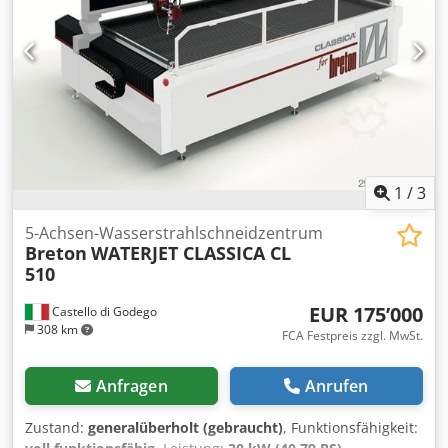
Codpfx Ajy Iu Ixocdeha Pneumatischer Anpressdruck 300
mm Höhenverstellung Spindel 100 mm Höhenverstellung
pneumatisch Verfahrweg X-Achse 3.400 mm Arbeitstisch
mit Neigungsverstellung Arbeitstisch 3.000 mm x 970 mm
Gelenkarmfeststellsystem Marmorschleifteller ( Aufnahme
3 x Form Frankfurt ) Inkl. Werkzeuge und Dorne
1
/
3
5-Achsen-Wasserstrahlschneidzentrum
Breton
WATERJET CLASSICA CL
510
EUR 175’000
Castello di Godego
308 km
FCA Festpreis zzgl. MwSt.
Anfragen
Anrufen
Zustand:
generalüberholt (gebraucht)
, Funktionsfähigkeit: