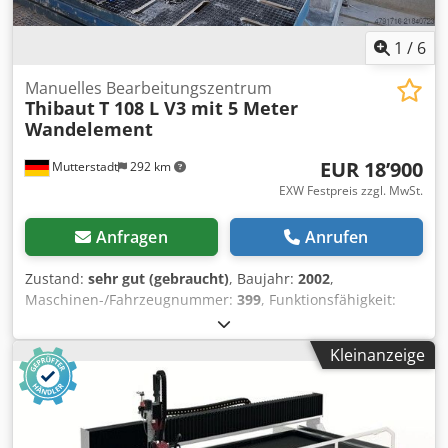
1
/
6
Manuelles Bearbeitungszentrum
Thibaut
T 108 L V3 mit 5 Meter
Wandelement
EUR 18’900
Mutterstadt
292 km
EXW Festpreis zzgl. MwSt.
Anfragen
Anrufen
Zustand:
sehr gut (gebraucht)
, Baujahr:
2002
,
Maschinen-/Fahrzeugnummer:
399
, Funktionsfähigkeit:
voll funktionsfähig
, Ausstattung:
Dokumentation/Handbuch
, Thibaut
Kleinanzeige
Multifunktionsmaschine für die Natursteinbearbeitung
Monoblockmaschine ( keine Fundamente erforderlich )
Drehzahl Spindel 250 - 10.000 U/min Vertikale
automatische Oszillation Vertikale motorische
Feineinstellung der Spindel Werkzeugaufnahme SK 40