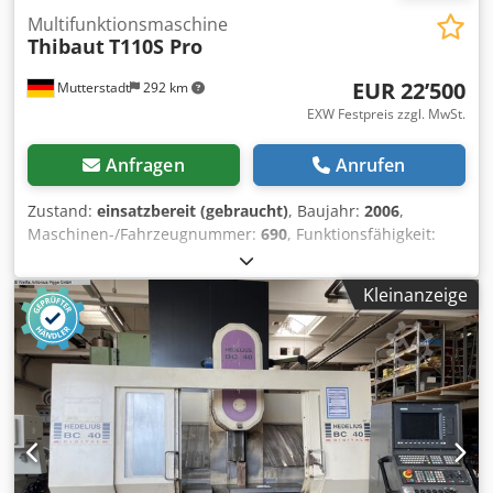
Multifunktionsmaschine
Thibaut
T110S Pro
EUR 22’500
Mutterstadt
292 km
EXW Festpreis zzgl. MwSt.
Anfragen
Anrufen
Zustand:
einsatzbereit (gebraucht)
, Baujahr:
2006
,
Maschinen-/Fahrzeugnummer:
690
, Funktionsfähigkeit:
voll funktionsfähig
, Leistung:
11 kW (14.96 PS)
,
Ausstattung:
Dokumentation/Handbuch
,
Kleinanzeige
Multifunktionsmaschine zur Bearbeitung von Naturstein,
Keramik und Kunststein PERFEKTE Maschine zum
Herstellen von Grabmalen, Küchen, Waschtischen,
Bürsten/ Polieren von Oberflächen und
Restaurationsarbeiten! Höhenverstellung Z Achse 600 mm
Z Achsen Oszillation (Programmierbar)
Seitenschleifgetriebe Cjdpfszd Tcksx Acdjha
Gelenkarmfeststellsystem Pneumatischer Anpressdruck
Drehzahlregulierung stufenlos 200 U/min bis 2.950 U/min