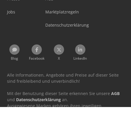
Jobs
Marktplatzregeln
Datenschutzerklärung
Blog
Facebook
X
LinkedIn
Alle Informationen, Angebote und Preise auf dieser Seite
sind freibleibend und unverbindlich!
Mit der Benutzung dieser Seite erkennen Sie unsere
AGB
und
Datenschutzerklärung
an.
Ausgewiesene Marken gehören ihren jeweiligen
Eigentümern.
Machineseeker Group GmbH übernimmt keine Haftung für
den Inhalt verlinkter externer Internetseiten.