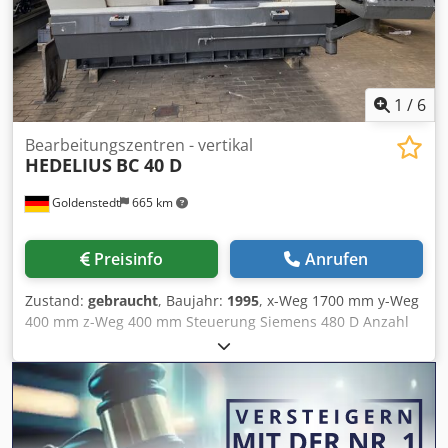
S2H Wackelkopf ( Fabrikneu mit 0 Betriebsstunden )
Reichhaltige Werkzeugausstattung zur Bearbeitung von
Grabmalen Arbeitstisch mit Neigungsverstellung ( LxBxH)
2300 mm x 970 mm x 620 mm Manuelle Drehplatte für
Grabmale Vermerk: ohne Wackelkopf reduziert sich der
1
/
6
Angebotspreis um 2.500 €
Bearbeitungszentren - vertikal
HEDELIUS
BC 40 D
Goldenstedt
665 km
Preisinfo
Anrufen
Zustand:
gebraucht
, Baujahr:
1995
, x-Weg 1700 mm y-Weg
400 mm z-Weg 400 mm Steuerung Siemens 480 D Anzahl
Achsen 4 St. Tischbreite 500 mm Chsdpfxevf Rhws Acdea
Tischlänge 2000 mm Werkzeugaufnahme DIN 2079 SK 60
SK 40 Gesamtleistungsbedarf 16,25 kW Maschinengewicht
ca. 4750 kg Raumbedarf ca. 3000x 2500x 2800 m
Maschinennummer 9599 - 4te Achse / Horizontal / durchm.
315 mm - Späneförderer -Werkzeugwechsler 20-fach