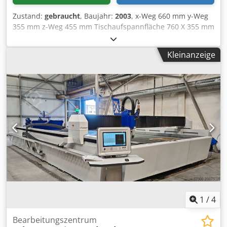
Zustand:
gebraucht
, Baujahr:
2003
, x-Weg 660 mm y-Weg
355 mm z-Weg 455 mm Tischaufspannfläche 760 X 355 mm
Tischbelastung 1,5 t T-Nuten 3 Chjdpfxsyy A Anj Acdoa T-
Nuten - Breite 18 mm Steuerung ULTIMAX 4
Kleinanzeige
Werkzeugwechseleinrichtung 16 max. Werkzeug- Ø 90 mm
max. Werkzeuglänge 200 mm max. Werkzeuggewicht 7 kg
Spindeldrehzahlen 10.000 U/min Spindelmotor 7,5 kW
Magazin Kapazität 16 St. Aufnahme SK 40 Vorschub max
28 m/min Eilgang 35/35/30 m/min Raumbedarf ca. 1,8 x 1,9
x 2,4 m Gewicht 3 t Gesamtleistungsbedarf 21 kW Gebr.
vertikales Bearbeitungszentrum mit Doppelarm-
Werkzeugwechsler. HURO ULTIMAX 4 STEURUNG 10.000
RPM
1
/
4
Bearbeitungszentrum