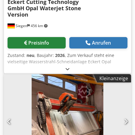
Eckert Cutting Technology
GmbH
Opal Waterjet Stone
Version
Siegen
456 km
Preisinfo
Anrufen
Zustand:
neu
, Baujahr:
2026
, Zum Verkauf steht eine
vielseitige Wasserstrahl-Schneidanlage Eckert Opal
Waterjet, ideal zur Bearbeitung von Stein (Naturstein,
Marmor, Granit) — aber auch für weitere Materialien
Kleinanzeige
geeignet. Durch Wasserstrahlschneiden erfolgt die
Bearbeitung ohne thermische Belastung — was präzise,
saubere Schnittkanten ermöglicht. Besonders geeignet für
komplexe Konturen, Intarsien, Aussparungen oder
anspruchsvolle Formen in Stein. 🛠 Technische Daten &
Ausstattung (Herstellerangaben) Arbeitsbreite: 1.000 –
6.000 mm Arbeitslänge: 1.000 – 12.000 mm Schneidbare
Materialdicke (Wasserstrahl 2D): 0,5 – 250 mm
Schneidbare Materialdicke (Wasserstrahl 3D, optional): 0,5