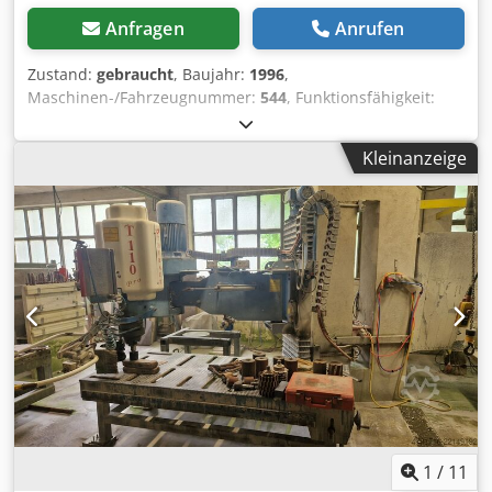
Anfragen
Anrufen
Zustand:
gebraucht
, Baujahr:
1996
,
Maschinen-/Fahrzeugnummer:
544
, Funktionsfähigkeit:
voll funktionsfähig
, Multifunktionsmaschine zur
Bearbeitung von Natur - und Kunststein Chodpszrabpjfx
Kleinanzeige
Acdsa Ideal für die Bereiche Grabmal, Restauration und
Bau Höhenverstellung Z-Achse 600 mm Fahrweg X-Achse
ca.4500 mm pneumatischer Anpressdruck ( ideal zum
Schleifen, Polieren und Bürsten von Oberflächen )
stufenloser Antriebsmotor 250-2950 U/min.
Gelenkarmfeststellsystem hydraulisches
Seitenschleifgetriebe Arbeitstisch
Marmorschleifeinrichtung Granitschleifkopf
1
/
11