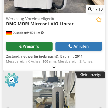
1
/
10
Werkzeug-Voreinstellgerät
DMG MORI
Microset VIO Linear
Düsseldorf
501 km
Preisinfo
Anrufen
Zustand:
neuwertig (gebraucht)
, Baujahr:
2011
,
Messbereich X-Achse:
100 mm
, Messbereich Z-Achse:
1’000 mm
, Aufnahmedurchmesser:
100 mm
,
Gesamtgewicht:
160 kg
, Genauigkeit Wegmaß:
2 mm
,
Kleinanzeige
Werkzeuggewicht:
160’000 g
, Baujahr: 2011
Vollautomatisch mit manuellen Optionen „Intuitive
Eingabe automatischer Messzyklen“ Verschleiß- und
wartungsfreie Linearmotoren Flexible Bedienkonsole Von
manuell bis vollautomatisch Geringe Verformung auch
unter maximal zulässiger Last dank hohem Eigengewicht
„FEM-optimierte und thermisch stabile