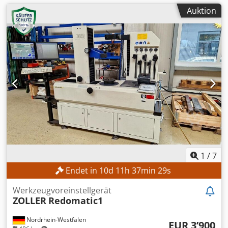
Auktion
1
/
7
Endet in
10
d
11
h
37
min
27
s
Werkzeugvoreinstellgerät
ZOLLER
Redomatic1
Nordrhein-Westfalen
EUR 3’900