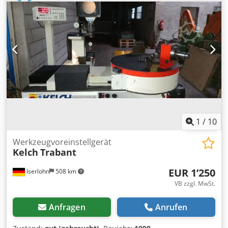
Optionen: Digitale Anzeige - Transportmaße: 600mm x
600mm x 800mm (l x b x h) - Transportgewicht [kg]: 50kg -
Transportpakete [Stk.]: 1 Finanzielle Informationen
Mehrwertsteuer: Der angegebene Preis versteht sich zzgl.
Mehrwertsteuer Mehrwertsteuer/Differenzbesteuerung:
Mehrwertsteuer abzugsfähig für Unternehmer Lieferung
und Inzahlungnahme jederzeit möglich für alles aus dem
Industriebereich Lukas van Rossum
1
/
10
Werkzeugvoreinstellgerät
Kelch
Trabant
EUR 1’250
Iserlohn
508 km
VB zzgl. MwSt.
Anfragen
Anrufen