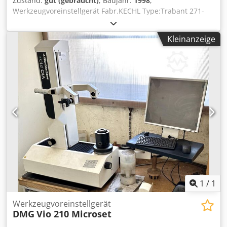
Zustand:
gut (gebraucht)
, Baujahr:
1998
,
Werkzeugvoreinstellgerät Fabr.KECHL Type:Trabant 271-
2/M Bj.1998 Fahrbar mit Hand / mit Handrad / Taste
vorschub und Eilgang . Djdpfxor H D N As Ak Usck
Kleinanzeige
Fahrwege : X/Y 270 mm Im Gutem Zustand . Dokus
Vorhanden .
1
/
1
Werkzeugvoreinstellgerät
DMG
Vio 210 Microset