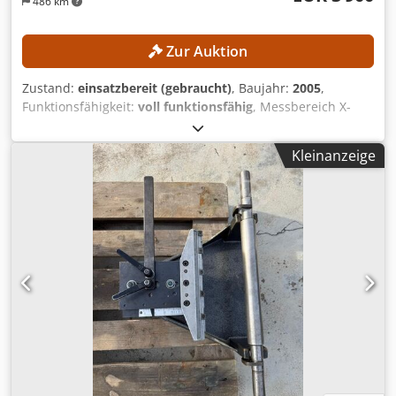
486 km
Zur Auktion
Zustand:
einsatzbereit (gebraucht)
, Baujahr:
2005
,
Funktionsfähigkeit:
voll funktionsfähig
, Messbereich X-
Achse:
300 mm
, Messbereich Y-Achse:
250 mm
,
Messbereich Z-Achse:
600 mm
, Gesamtgewicht:
700 kg
,
Kleinanzeige
Kombiniertes Einstell-, Schrumpf- und Messgerät Hinweis:
Am 30.05.2022 wurde die Maschine von einem Techniker
der Firma ZOLLER überprüft. Das Schrumpfen ist derzeit
nicht möglich. Die Induktionsspule und das Ansteuergerät
müssten erneuert werden. TECHNISCHE DETAILS
Messbereiche Messbereich X-Achse: 300 mm Messbereich
Y-Achse: 250 mm Messbereich Z-Achse: 600 mm
Prozesszeiten Kühlzeit: max. 40 s Djdszqcvajpfx Ak Ujck
Einstell-, Schrumpf- und Kontrollmesszeit einschließlich
Kühlung: max. 2 min MASCHINEN-DETAILS Steuerung
Steuerungsart: CNC Software: Saturn 1 Messsystem:
ZOLLER Multivision II Abmessungen & Gewicht
Maschinenabmessungen (L x B x H): 2.600 mm × 1.400 mm