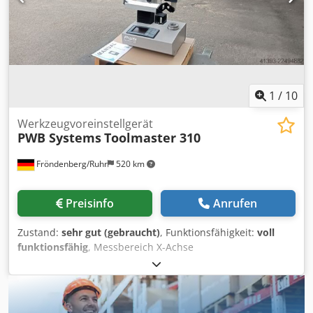
1
/
10
Werkzeugvoreinstellgerät
PWB Systems
Toolmaster 310
Fröndenberg/Ruhr
520 km
Preisinfo
Anrufen
Zustand:
sehr gut (gebraucht)
, Funktionsfähigkeit:
voll
funktionsfähig
, Messbereich X-Achse
(Werkzeugdurchmesser) ca. 250 mm Messbereich Z-Achse
(Werkzeuglänge) ca. 400 mm max. Werkzeuggewicht 10 kg
Werkzeugaufnahme/Grundaufnahme SK 50
Werkzeugadapter SK50 auf SK40 Dsdezrtzcjpfx Ak Usck