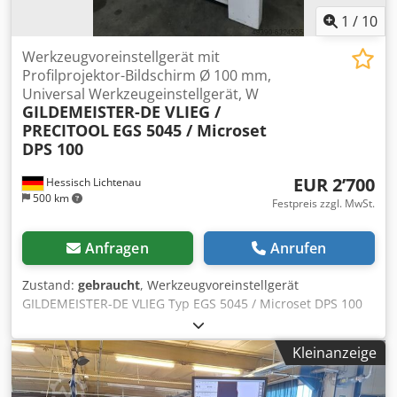
1
/
10
Werkzeugvoreinstellgerät mit
Profilprojektor-Bildschirm Ø 100 mm,
Universal Werkzeugeinstellgerät, W
GILDEMEISTER-DE VLIEG /
PRECITOOL
EGS 5045 / Microset
DPS 100
EUR 2’700
Hessisch Lichtenau
500 km
Festpreis zzgl. MwSt.
Anfragen
Anrufen
Zustand:
gebraucht
, Werkzeugvoreinstellgerät
GILDEMEISTER-DE VLIEG Typ EGS 5045 / Microset DPS 100
Dcsdpfohbal Dex Ak Uek Fabr. Nr. 83-10-102 Baujahr 2002
Fahrweg X-Achse ca. 400 mm Fahrweg Z-Achse ca. 400 mm
Kleinanzeige
Werkzeugaufnahme im aufgesetzten Rundtisch: Ø 50 mm
Lochkreisdurchmesser der Werkzeugaufnahmen im
aufgesetzten Rundtisch Ø 340 mm Innenkonus im