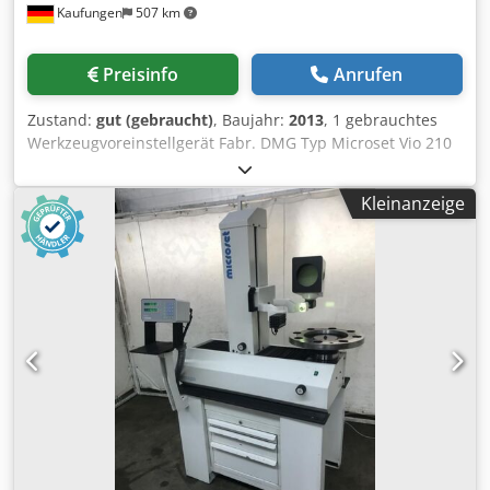
Kaufungen
507 km
Preisinfo
Anrufen
Zustand:
gut (gebraucht)
, Baujahr:
2013
, 1 gebrauchtes
Werkzeugvoreinstellgerät Fabr. DMG Typ Microset Vio 210
Bj.2013 Serien-Nr.: 99510021418 Messbereich X-Achse 410
mm Messbereich Z-Achse 465 mm mit Werkbank,
Kleinanzeige
Untertisch, 1.400 mm breit, integr.
Teleskopschubladenschrank, 5 Auszüge, Dcedpfjqzgw Asx
Ak Ujk mit 15"-Monitor Terra, Tastatur, Maus,
Etikettendrucker Dymo 450