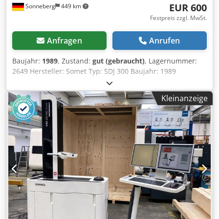
EUR 600
Sonneberg
449 km
Festpreis zzgl. MwSt.
Anfragen
Anrufen
Baujahr:
1989
, Zustand:
gut (gebraucht)
, Lagernummer:
2649 Hersteller: Somet Typ: SDJ 300 Baujahr: 1989
Maschinenummer: K017 200 Dcsdpfx Aoiim Szjk Usk
Messbarer Werkzeugdurchmesser: Ø 6 - 300 mm
Kleinanzeige
Messbare Werkzeuglänge: 40 - 500 mm Genauigkeit: 0,002
mm Zubehör: 1x Wechselbuchse ISO 40 1x Wechselbuchse
ISO 45 1x Wechselbuchse ISO 50 1x Prüfdorn ISO 50 Maße:
1.000 x 600 x 1.850 mm Gewicht: ca. 0,3 t