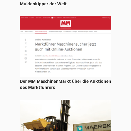
Kgs 1670
Muldenkipper der Welt
Ks 205
Leit Und Zugspindeldrehmaschine
Ls 703
Nc Drehmaschine
Nc Fräsmaschine
Nc Teilapparat
Der MM MaschinenMarkt über die Auktionen
Ng 200
des Marktführers
Stock
Tur 560
Werkstatt Presse