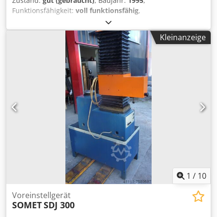
Zustand:
gut (gebraucht)
, Baujahr:
1995
,
Funktionsfähigkeit:
voll funktionsfähig
,
Maschinen-/Fahrzeugnummer:
3197
, Verfahrweg Y-Achse:
420 mm
, Verfahrweg Z-Achse:
420 mm
, Ausstattung:
Kleinanzeige
Dokumentation/Handbuch
, Werkzeugvoreinstellgerät
Dcedpfx Aksw N N I Uj Ujk Fabr.KECHL Type:Trabant 351-
2/M Bj.1995 Fahrbar mit Hand / mit Handrad / Taste
vorschub und Eilgang . Fahrwege : X/Y 270 mm Im Gutem
Zustand . Dokus Vorhanden .
1
/
10
Voreinstellgerät
SOMET
SDJ 300