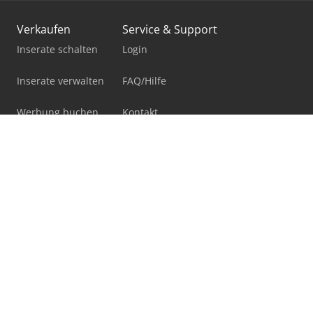
Verkaufen
Service & Support
Inserate schalten
Login
Inserate verwalten
FAQ/Hilfe
Werbung buchen
Kontakt
Vertrauenssiegel
Muster-Kaufvertrag
Auktion einreichen
Unternehmen
Rechtliches
Über uns
Impressum
Presse
AGB
Jobs
Marktplatzregeln