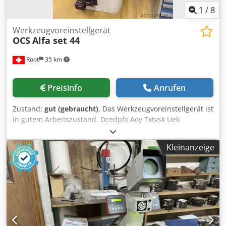
1
/
8
Werkzeugvoreinstellgerät
OCS
Alfa set 44
Root
35 km
Preisinfo
Anrufen
Zustand:
gut (gebraucht)
, Das Werkzeugvoreinstellgerät ist
in gutem Arbeitszustand. Dcedpfx Aoy Txtvsk Uek
Kleinanzeige