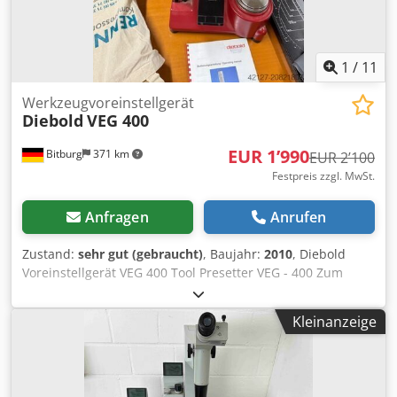
1
/
11
Werkzeugvoreinstellgerät
Diebold
VEG 400
EUR 1’990
Bitburg
371 km
EUR 2’100
Festpreis zzgl. MwSt.
Anfragen
Anrufen
Zustand:
sehr gut (gebraucht)
, Baujahr:
2010
, Diebold
Voreinstellgerät VEG 400 Tool Presetter VEG - 400 Zum
Messen von Längen und Radien von Fräs- Dreh- und
Borhwerkzeugen -einfache Handhabung - robuste
Kleinanzeige
Ausführung für den Einsatz an der Maschine - universell
einstellbar - drehbare Spindel aus nichtrostendem Stahl -
Refernzmaße für Durchmesser und Länge an der Spindel -
hervorragende Rundlaufgenauigkeit - Maßgenauigkeit