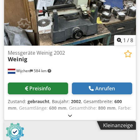
1
/
8
Messgeräte Weinig 2002
Weinig
Wijchen
584 km
Preisinfo
Anrufen
Zustand:
gebraucht
, Baujahr:
2002
, Gesamtbreite:
600
mm
, Gesamtlänge:
600 mm
, Gesamthöhe:
800 mm
, Farbe:
Grau Leergewicht: 50 kg Preis: Auf Anfrage Dcsdpeyu Sl
Hjfx Ak Usk - Baujahr: 2002 - Dokumentation verfügbar:
Kleinanzeige
Nein - CE-Zertifikat vorhanden: Nein - Seriennummer:
97370 - Modell Messgerät: Werkzeugvoreinstellgerät -