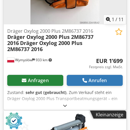
Gebrauchtes medizinisches Gerät, wird exakt wie auf den
Fotos abgebildet verkauft. Ideal als Ersatz-
Transportbeatmungsgerät für Rettungswagen,
1
/
11
Krankenhäuser oder technische Einheiten. Csdpfx Asx
Tuyxjcnjha
Dräger Oxylog 2000 Plus 2M86737 2016
Dräger Oxylog 2000 Plus 2M86737
2016
Dräger Oxylog 2000 Plus
2M86737 2016
EUR 1’699
Wymysłów
933 km
Festpreis zzgl. MwSt.
Anfragen
Anrufen
Zustand:
sehr gut (gebraucht)
, Zum Verkauf steht ein
Dräger Oxylog 2000 Plus Transportbeatmungsgerät – ein
professionelles Gerät, das für die Beatmung von Patienten
während medizinischer Transporte und im Rettungsdienst
Kleinanzeige
konzipiert ist. Dieses Modell zeichnet sich durch seine
Zuverlässigkeit, einfache Bedienung und robuste Bauweise
aus. Es unterstützt sowohl invasive als auch nicht-invasive