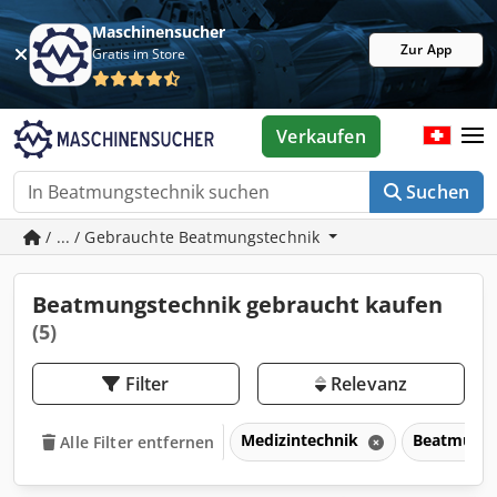
Maschinensucher
Zur App
Gratis im Store
Verkaufen
Suchen
/ ... / Gebrauchte Beatmungstechnik
Beatmungstechnik gebraucht kaufen
(5)
Filter
Relevanz
Medizintechnik
Beatmungs
Alle Filter entfernen