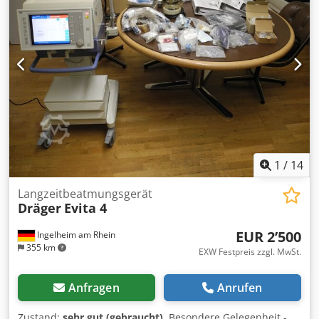
Einstellungen • Keine aktuelle Kalibrierungszertifizierung
(bei Bedarf eigenständig durchzuführen) Formelle
Hinweise: Csdpfxex N Icxj Acnsha Medizinisches Gerät –
bestimmt für die Verwendung durch qualifiziertes
Fachpersonal. Ideal für private Rettungswagen,
medizinische Transportunternehmen, Schulungszwecke,
Militär, Offshore-Einsätze oder als Ersatzgerät.
1
/
14
Langzeitbeatmungsgerät
Dräger
Evita 4
EUR 2’500
Ingelheim am Rhein
355 km
EXW Festpreis zzgl. MwSt.
Anfragen
Anrufen
Zustand:
sehr gut (gebraucht)
, Besondere Gelegenheit -