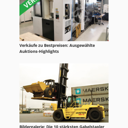
Mfh 5 1 8
Mvh 5 1 4 B
Nc Drehmaschine
Nc Fräsmaschine
Verkäufe zu Bestpreisen: Ausgewählte
Nc Teilapparat
Auktions-Highlights
Ng 200
Str 701
Tak 18
Tur 560
Bildergalerie: Die 10 stärksten Gabelstapler