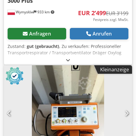
3000 Plus
EUR 2’499
Wymysłów
933 km
EUR 3’199
Festpreis zzgl. MwSt.
Anfragen
Anrufen
Zustand:
gut (gebraucht)
, Zu verkaufen: Professioneller
Transportrespirator / Transportventilator Dräger Oxylog
3000 Plus – verwendet im Rettungsdienst, in
Krankenwagen und Gesundheitseinrichtungen. Zustand:
Kleinanzeige
Das Gerät startet und funktioniert, das Display ist gut
lesbar, Tasten und Drehregler arbeiten einwandfrei.
Optisch normale Gebrauchsspuren, das Gehäuse weist
lokale kosmetische Beschädigungen auf, die jedoch die
Funktion oder Leistungsfähigkeit nicht beeinträchtigen.
Funktionen: Transportbeatmung für Erwachsene und
Kinder, Beatmungsmodi gemäß Oxylog 3000 Plus-Modell,
einstellbare Atemparameter, gut lesbares Display mit
Alarmfunktionen. Ausstattung: Dräger Oxylog 3000 Plus
Beatmungsgerät, Transporttasche, Schläuche und
Anschlüsse wie abgebildet. Zusätzliche Informationen: