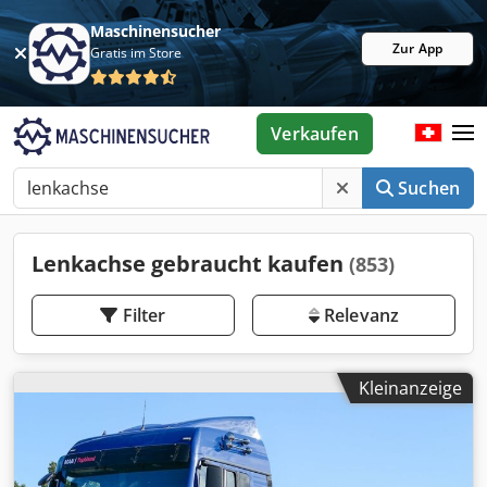
Maschinensucher
Zur App
Gratis im Store
Verkaufen
Suchen
Lenkachse gebraucht kaufen
(853)
Filter
Relevanz
Kleinanzeige