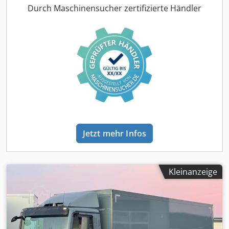
Weitwinkelspiegel * Wegfahrsperre * Telematiksystem
Klimaanlage, Ladebordwand, Navigationssystem,
Durch Maschinensucher zertifizierte Händler
Interieur * Fahrtenschreiber digital * Bordcomputer *
Standheizung
, Wir freuen uns sehr, dass wir mit unserem
Sonnenblende * Kühlbox Komfort * Klimaautomatik *
Angebot Ihr Interesse geweckt haben und versichern
Standheizung * Fahrersitz luftgefedert * Sitzheizung *
Ihnen bereits jetzt schon, in unserem Hause ein gutes und
Lenksäule verstellbar * Fensterheber elektrisch *
preiswertes Fahrzeug mit nachvollziehbarer Service-
Zentralverriegelung Weitere Ausstattung * SCR K+G tec
Historie kaufen zu können! NEXT GENRATION / NEUES
Schiebeplanen-Paneelaufbau LXBXH Maße i.L. 7.350 x
MODEL / TOP !!!!! LENKACHSE ORTERN SAFEServer
2.480 x 2.080 mm Laderaum * Länge 7.350 mm, Breite
Aufbaumit 4 reihiger rückwärtiger Ladegutsicherung
2.480 mm, Höhe 2.080 mm * Volumen 37 mÂ³ Reifenmaße
Fahrzeugportal und LBW wie Foto in weiss lakiert NEUE
* 1. Achse 355/50 R22.5 * 2. Achse: 2. Achse 295/60 R22.5,
PLANE MIT DIGITALDRUCK MÖGLICH ( gegen MEHRPREIS )
Doppelbereifung * 3. Achse 295/60 R22.5 Sonstige Maße
KLIMA NAVIGATION LBW 2.000 KG 2 x AHK Getriebe *
und Gewichte * Nutzlast: 15.305 kg * zulässiges
Automatikgetriebe Opticruise 2 Pedale, 8 Gänge
Gesamtgewicht: 26.000 kg * Kraftstofftank: 300l * AdBlue
Jetzt mehr Infos
Assistenzsysteme * Elektronisches Bremssystem EBS *
Tank: 47l * Radstand: 4.750 mm DEUTSCHES FAHRZEUG
Adaptive Cruise Control ACC * Fahrlichtautomatik *
ZULASSUNG / ZOLLSERVICE Wir organisieren Ihre
Rückfahrkamera * Berganfahrhilfe Licht und Sicht * H7
Zulassung und die Ausfuhrpapiere / EUR 1 und Hersteller-
Scheinwerfer * Leuchtweitenregulierung *
Kleinanzeige
Erklärung für den Export. FINANZIERUNG Auf Wunsch
Nebelscheinwerfer * Colorverglasung * LED-Tagfahrlicht
unterbreiten wir Ihnen gerne ein LEASING-MIETKAUF oder
Audio & Kommunikation * Navigationssystem * Radio *
FINANZIERUNGSANGEBOT. SERVICE TÜV-HU / UVV LBW /
Handyvorbereitung Bluetooth Exterieur * Luft-
LGS-PRÜFUNG / Tachoprüfung / Einbau OBU-Gerät und
Luftfederung * Achsformel: 6x2?4 * Ladebordwand
Service durch unsere MARKENWERKSTATT vor Ort MAUT /
stehend Alu: BÄR BC2000 S4-C4 * Liftachse gelenkt *
STRASSENGEBÜHREN MAUT kann vor Ort gebucht werden.