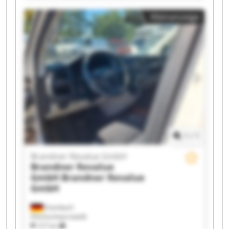
GmbH Brandner Revalue GmbH Brandner
Kleinanzeige
Revalue GmbH Brandner Revalue GmbH
Brandner Revalue GmbH Brandner Revalue
GmbH Brandner Revalue GmbH Brandner
Revalue GmbH Brandner Revalue GmbH
Brandner Revalue GmbH Brandner Revalue
GmbH Brandner Revalue GmbH Brandner
Revalue GmbH Brandner Revalue GmbH
1
/
1
Brandner Revalue GmbH
Brandner Revalue
GmbH
Brandner Revalue
GmbH
Eisenbach
(Hochschwarzwald)
127 km