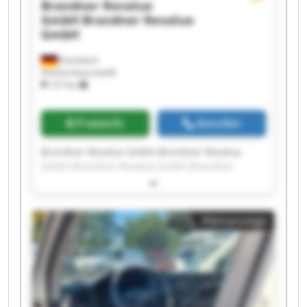
Brandner Revalue
GmbH
Brandner Revalue
GmbH
Eisenbach
(Hochschwarzwald)
127 km
Preisinfo
Anrufen
Brandner Revalue GmbH Brandner Revalue
GmbH Brandner Revalue GmbH Brandner
Revalue GmbH Brandner Revalue GmbH
Brandner Revalue GmbH Brandner Revalue
GmbH Brandner Revalue GmbH Brandner
Kleinanzeige
Revalue GmbH Brandner Revalue GmbH
Brandner Revalue GmbH Brandner Revalue
GmbH Brandner Revalue GmbH Brandner
Revalue GmbH Brandner Revalue GmbH
Brandner Revalue GmbH Brandner Revalue
GmbH Brandner Revalue GmbH Brandner