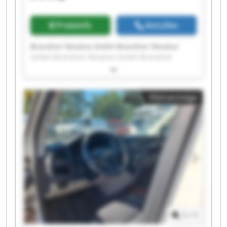
Preisinfo
Anrufen
Brandner Revalue GmbH Brandner Revalue
GmbH Brandner Revalue GmbH Brandner
Revalue GmbH Brandner Revalue GmbH
Brandner Revalue GmbH Brandner Revalue
GmbH Brandner Revalue GmbH Brandner
Kleinanzeige
Revalue GmbH Brandner Revalue GmbH
Brandner Revalue GmbH Brandner Revalue
GmbH Brandner Revalue GmbH Brandner
Revalue GmbH Brandner Revalue GmbH
Brandner Revalue GmbH Brandner Revalue
GmbH Brandner Revalue GmbH Brandner
Revalue GmbH Brandner Revalue GmbH
1
/
1