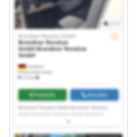
1
/
1
Brandner Revalue GmbH
Brandner Revalue
GmbH
Brandner Revalue
GmbH
Eisenbach
(Hochschwarzwald)
127 km
Preisinfo
Anrufen
Brandner Revalue GmbH Brandner Revalue
GmbH Brandner Revalue GmbH Brandner
Revalue GmbH Brandner Revalue GmbH
Brandner Revalue GmbH Brandner Revalue
GmbH Brandner Revalue GmbH Brandner