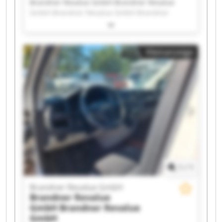
Brandner Revalue GmbH Brandner Revalue
GmbH Brandner Revalue GmbH Brandner
Revalue GmbH Brandner Revalue GmbH
Brandner Revalue GmbH Brandner Revalue
GmbH Brandner Revalue GmbH Brandner
Kleinanzeige
Revalue GmbH Brandner Revalue GmbH
Brandner Revalue GmbH Brandner Revalue
GmbH Brandner Revalue GmbH Brandner
Revalue GmbH Brandner Revalue GmbH
Brandner Revalue GmbH Brandner Revalue
GmbH Brandner Revalue GmbH Brandner
Revalue GmbH Brandner Revalue GmbH
1
/
1
Brandner Revalue GmbH
Brandner Revalue
GmbH
Brandner Revalue
GmbH