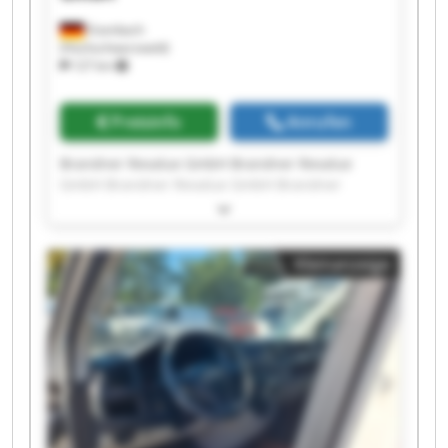
Eisenbach
(Hochschwarzwald)
127 km
Preisinfo
Anrufen
Brandner Revalue GmbH Brandner Revalue
GmbH Brandner Revalue GmbH Brandner
Revalue GmbH Brandner Revalue GmbH
Brandner Revalue GmbH Brandner Revalue
GmbH Brandner Revalue GmbH Brandner
Kleinanzeige
Revalue GmbH Brandner Revalue GmbH
Brandner Revalue GmbH Brandner Revalue
GmbH Brandner Revalue GmbH Brandner
Revalue GmbH Brandner Revalue GmbH
Brandner Revalue GmbH Brandner Revalue
GmbH Brandner Revalue GmbH Brandner
Revalue GmbH Brandner Revalue GmbH