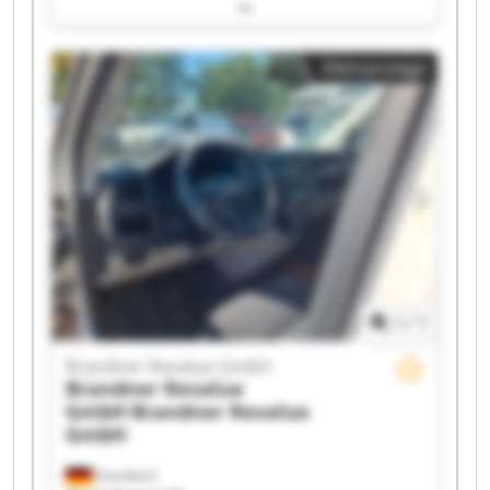
Revalue GmbH Brandner Revalue GmbH
Brandner Revalue GmbH Brandner Revalue
GmbH Brandner Revalue GmbH Brandner
Kleinanzeige
Revalue GmbH Brandner Revalue GmbH
Brandner Revalue GmbH Brandner Revalue
GmbH Brandner Revalue GmbH Brandner
Revalue GmbH Brandner Revalue GmbH
Brandner Revalue GmbH Brandner Revalue
GmbH Brandner Revalue GmbH Brandner
Revalue GmbH Brandner Revalue GmbH
1
/
1
Brandner Revalue GmbH
Brandner Revalue
GmbH
Brandner Revalue
GmbH
Eisenbach