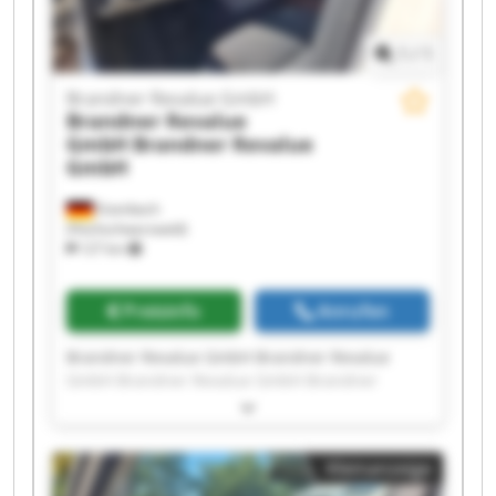
1
/
1
Brandner Revalue GmbH
Brandner Revalue
GmbH
Brandner Revalue
GmbH
Eisenbach
(Hochschwarzwald)
127 km
Preisinfo
Anrufen
Brandner Revalue GmbH Brandner Revalue
GmbH Brandner Revalue GmbH Brandner
Revalue GmbH Brandner Revalue GmbH
Brandner Revalue GmbH Brandner Revalue
GmbH Brandner Revalue GmbH Brandner
Kleinanzeige
Revalue GmbH Brandner Revalue GmbH