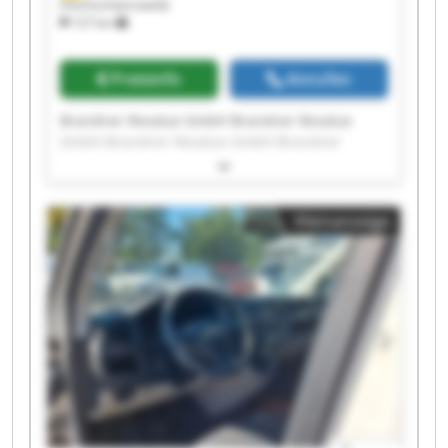
(Hochschwarzwald)
127 km
Preisinfo
Anrufen
Brandner Revalue GmbH Brandner Revalue
GmbH Brandner Revalue GmbH Brandner
Revalue GmbH Brandner Revalue GmbH
Brandner Revalue GmbH Brandner Revalue
GmbH Brandner Revalue GmbH Brandner
Kleinanzeige
Revalue GmbH Brandner Revalue GmbH
Brandner Revalue GmbH Brandner Revalue
GmbH Brandner Revalue GmbH Brandner
Revalue GmbH Brandner Revalue GmbH
Brandner Revalue GmbH Brandner Revalue
GmbH Brandner Revalue GmbH Brandner
Revalue GmbH Brandner Revalue GmbH