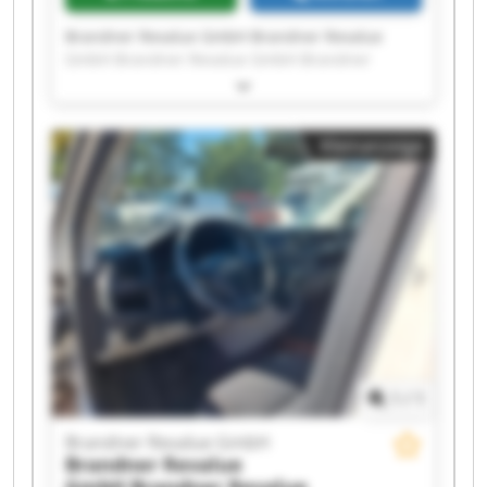
Brandner Revalue GmbH Brandner Revalue
GmbH Brandner Revalue GmbH Brandner
Revalue GmbH Brandner Revalue GmbH
Brandner Revalue GmbH Brandner Revalue
GmbH Brandner Revalue GmbH Brandner
Kleinanzeige
Revalue GmbH Brandner Revalue GmbH
Brandner Revalue GmbH Brandner Revalue
GmbH Brandner Revalue GmbH Brandner
Revalue GmbH Brandner Revalue GmbH
Brandner Revalue GmbH Brandner Revalue
GmbH Brandner Revalue GmbH Brandner
Revalue GmbH Brandner Revalue GmbH
1
/
1
Brandner Revalue GmbH
Brandner Revalue