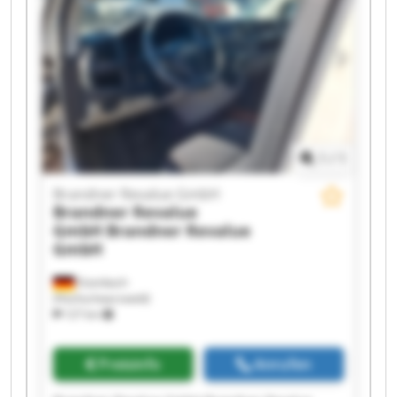
1
/
1
Brandner Revalue GmbH
Brandner Revalue
GmbH
Brandner Revalue
GmbH
Eisenbach
(Hochschwarzwald)
127 km
Preisinfo
Anrufen