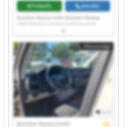
Preisinfo
Anrufen
Brandner Revalue GmbH Brandner Revalue
GmbH Brandner Revalue GmbH Brandner
Revalue GmbH Brandner Revalue GmbH
Brandner Revalue GmbH Brandner Revalue
GmbH Brandner Revalue GmbH Brandner
Kleinanzeige
Revalue GmbH Brandner Revalue GmbH
Brandner Revalue GmbH Brandner Revalue
GmbH Brandner Revalue GmbH Brandner
Revalue GmbH Brandner Revalue GmbH
Brandner Revalue GmbH Brandner Revalue
GmbH Brandner Revalue GmbH Brandner
Revalue GmbH Brandner Revalue GmbH
1
/
1
Brandner Revalue GmbH