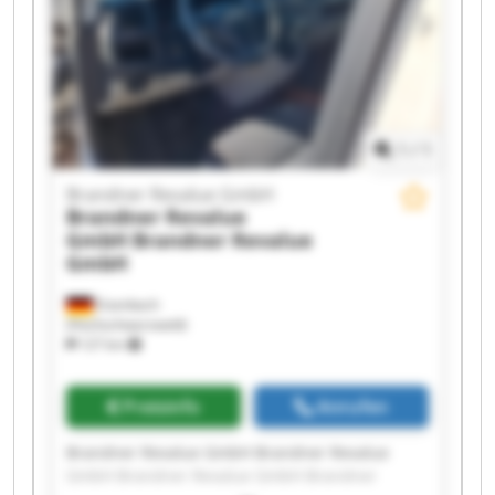
GmbH Brandner Revalue GmbH Brandner
Revalue GmbH Brandner Revalue GmbH
1
/
1
Brandner Revalue GmbH
Brandner Revalue
GmbH
Brandner Revalue
GmbH
Eisenbach
(Hochschwarzwald)
127 km
Preisinfo
Anrufen
Brandner Revalue GmbH Brandner Revalue
GmbH Brandner Revalue GmbH Brandner