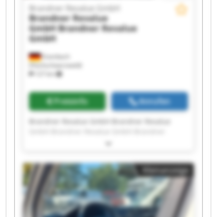
Brandner Revalue GmbH
Brandner Revalue
GmbH
Brandner Revalue
GmbH
Eisenbach
(Hochschwarzwald)
127 km
Preisinfo
Anrufen
Brandner Revalue GmbH Brandner Revalue
GmbH Brandner Revalue GmbH Brandner
Revalue GmbH Brandner Revalue GmbH
Brandner Revalue GmbH Brandner Revalue
GmbH Brandner Revalue GmbH Brandner
Kleinanzeige
Revalue GmbH Brandner Revalue GmbH
Brandner Revalue GmbH Brandner Revalue
GmbH Brandner Revalue GmbH Brandner
Revalue GmbH Brandner Revalue GmbH
Brandner Revalue GmbH Brandner Revalue