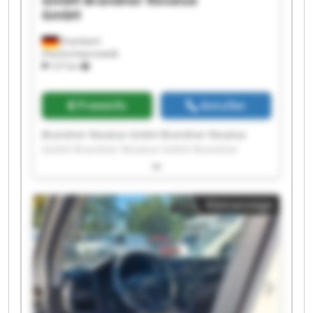
GmbH
Brandner Revalue
GmbH
Eisenbach
(Hochschwarzwald)
127 km
Preisinfo
Anrufen
Brandner Revalue GmbH Brandner Revalue
GmbH Brandner Revalue GmbH Brandner
Revalue GmbH Brandner Revalue GmbH
Brandner Revalue GmbH Brandner Revalue
GmbH Brandner Revalue GmbH Brandner
Kleinanzeige
Revalue GmbH Brandner Revalue GmbH
Brandner Revalue GmbH Brandner Revalue
GmbH Brandner Revalue GmbH Brandner
Revalue GmbH Brandner Revalue GmbH
Brandner Revalue GmbH Brandner Revalue
GmbH Brandner Revalue GmbH Brandner
Revalue GmbH Brandner Revalue GmbH