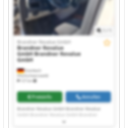
Revalue GmbH Brandner Revalue GmbH
1
/
1
Brandner Revalue GmbH
Brandner Revalue
GmbH
Brandner Revalue
GmbH
Eisenbach
(Hochschwarzwald)
127 km
Preisinfo
Anrufen
Brandner Revalue GmbH Brandner Revalue
GmbH Brandner Revalue GmbH Brandner
Revalue GmbH Brandner Revalue GmbH
Brandner Revalue GmbH Brandner Revalue