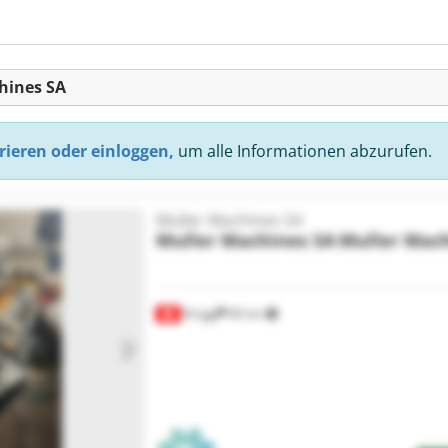
hines SA
rieren oder einloggen,
um alle Informationen abzurufen.
Muller Machines SA
Muller Machines SA
Muller Mach
Brügg
80 km
Mehr Bilder anfragen