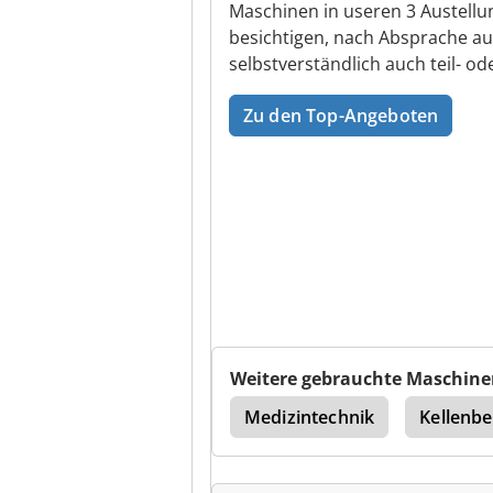
Maschinen in useren 3 Austellu
besichtigen, nach Absprache au
selbstverständlich auch teil- o
Zu den Top-Angeboten
Weitere gebrauchte Maschine
e Preis
Teilefänger
Medizintechnik
Kellenbe