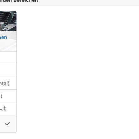
nden Bereichen
nen
tal)
)
al)