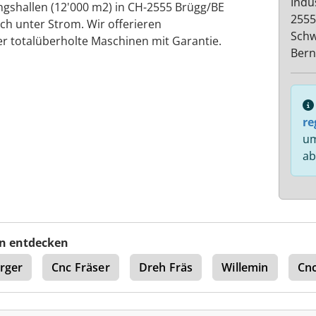
Indu
ngshallen (12'000 m2) in CH-2555 Brügg/BE
2555
ch unter Strom. Wir offerieren
Schw
der totalüberholte Maschinen mit Garantie.
Bern
re
um
ab
n entdecken
rger
Cnc Fräser
Dreh Fräs
Willemin
Cnc