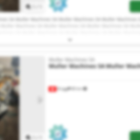
1
/
1
nes SA Muller Machines SA Muller Machines SA Muller Machines 
 Muller Machines SA Muller Machines SA Muller Machines SA Mull
chines SA Muller Machines SA Muller Machines SA Muller Machin
Muller Machines SA
Muller Machines SA
Muller Mach
Brügg
80 km
Mehr Bilder anfragen
1
/
1