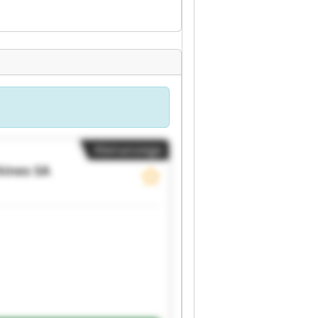
Kleinanzeige
ines SA