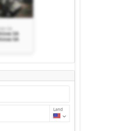
nes SA
hines SA
hines SA
Land