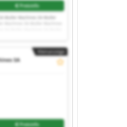
Preisinfo
SA Muller Machines SA Muller
er Machines SA Muller Machines
es SA Muller Machines SA Muller
Kleinanzeige
ines SA
Preisinfo