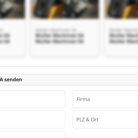
SA
Muller Machines SA
Muller Machi
s SA
Muller Machines SA
Muller Mac
s SA
Muller Machines SA
Muller Mac
einanzeige
SA senden
Firma
PLZ & Ort
SA
s SA
s SA