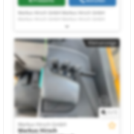
Preisinfo
Anrufen
Markus Hirsch GmbH Markus Hirsch GmbH
Markus Hirsch GmbH Markus Hirsch GmbH
Markus Hirsch GmbH Markus Hirsch GmbH
Markus Hirsch GmbH Markus Hirsch GmbH
Markus Hirsch GmbH Markus Hirsch GmbH
Kleinanzeige
Markus Hirsch GmbH Markus Hirsch GmbH
Markus Hirsch GmbH Markus Hirsch GmbH
Markus Hirsch GmbH Markus Hirsch GmbH
Markus Hirsch GmbH Markus Hirsch GmbH
Markus Hirsch GmbH Markus Hirsch GmbH
1
/
1
Markus Hirsch GmbH
Markus Hirsch