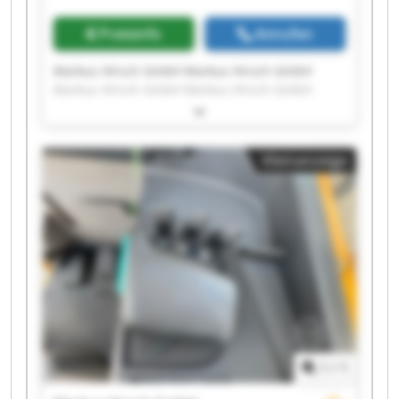
Preisinfo
Anrufen
Markus Hirsch GmbH Markus Hirsch GmbH
Markus Hirsch GmbH Markus Hirsch GmbH
Markus Hirsch GmbH Markus Hirsch GmbH
Markus Hirsch GmbH Markus Hirsch GmbH
Markus Hirsch GmbH Markus Hirsch GmbH
Kleinanzeige
Markus Hirsch GmbH Markus Hirsch GmbH
Markus Hirsch GmbH Markus Hirsch GmbH
Markus Hirsch GmbH Markus Hirsch GmbH
Markus Hirsch GmbH Markus Hirsch GmbH
Markus Hirsch GmbH Markus Hirsch GmbH
1
/
1