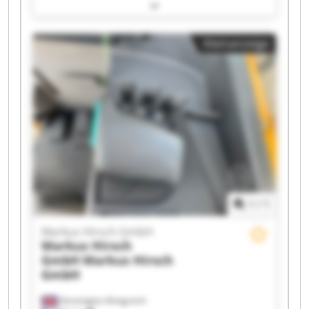
Markus Hirsch GmbH Markus Hirsch GmbH
Markus Hirsch GmbH Markus Hirsch GmbH
Markus Hirsch GmbH Markus Hirsch GmbH
Kleinanzeige
Markus Hirsch GmbH Markus Hirsch GmbH
Markus Hirsch GmbH Markus Hirsch GmbH
Markus Hirsch GmbH Markus Hirsch GmbH
Markus Hirsch GmbH Markus Hirsch GmbH
Markus Hirsch GmbH Markus Hirsch GmbH
1
/
1
Markus Hirsch GmbH
Markus Hirsch
GmbH
Markus Hirsch
GmbH
Vereinigtes Königreich