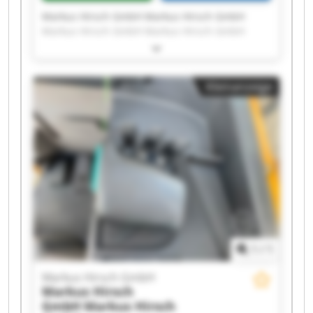
Markus Hirsch GmbH Markus Hirsch GmbH
Markus Hirsch GmbH Markus Hirsch GmbH
Markus Hirsch GmbH Markus Hirsch GmbH
Markus Hirsch GmbH Markus Hirsch GmbH
Markus Hirsch GmbH Markus Hirsch GmbH
Kleinanzeige
Markus Hirsch GmbH Markus Hirsch GmbH
Markus Hirsch GmbH Markus Hirsch GmbH
Markus Hirsch GmbH Markus Hirsch GmbH
Markus Hirsch GmbH Markus Hirsch GmbH
Markus Hirsch GmbH Markus Hirsch GmbH
1
/
1
Markus Hirsch GmbH
Markus Hirsch
GmbH
Markus Hirsch