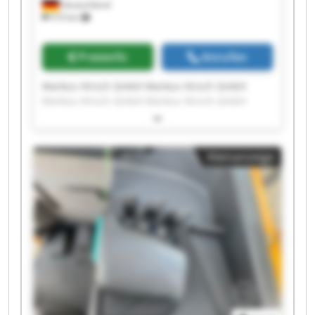
Deutschland
510 km
Preisinfo
Anrufen
Markus Hirsch GmbH Markus Hirsch GmbH
Markus Hirsch GmbH Markus Hirsch GmbH
Markus Hirsch GmbH Markus Hirsch GmbH
Markus Hirsch GmbH Markus Hirsch GmbH
Markus Hirsch GmbH Markus Hirsch GmbH
Kleinanzeige
Markus Hirsch GmbH Markus Hirsch GmbH
Markus Hirsch GmbH Markus Hirsch GmbH
Markus Hirsch GmbH Markus Hirsch GmbH
Markus Hirsch GmbH Markus Hirsch GmbH
Markus Hirsch GmbH Markus Hirsch GmbH