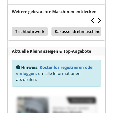
Weitere gebrauchte Maschinen entdecken
nn
Tischbohrwerk
Karusselldrehmaschine
E
Aktuelle Kleinanzeigen & Top-Angebote
Hinweis:
Kostenlos registrieren oder
einloggen,
um alle Informationen
abzurufen.
Kleinanzeige
Markus Hirsch GmbH
Markus Hirsch