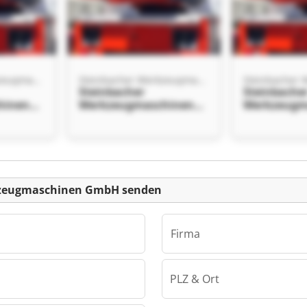
Steinbacher Werkzeugmaschinen GmbH
Steinbacher Werkzeugmaschinen GmbH
Steinbacher
Steinbache
hinen
Werkzeugmaschinen
Werkzeugm
her
GmbH Steinbacher
GmbH Stei
hinen
Werkzeugmaschinen
Werkzeugm
GmbH
GmbH
einanzeige
kzeugmaschinen GmbH senden
Firma
PLZ & Ort
Steinbacher Werkzeugmaschinen GmbH
hinen