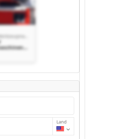
Steinbacher Werkzeugmaschinen GmbH
r
aschinen
nbacher
aschinen
Land