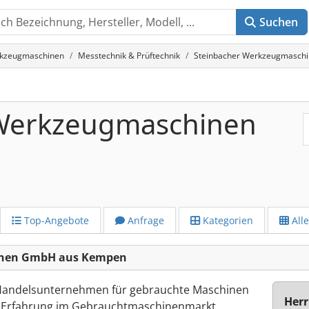
Suchen
rkzeugmaschinen
Messtechnik & Prüftechnik
Steinbacher Werkzeugmaschi
 Werkzeugmaschinen
Top-Angebote
Anfrage
Kategorien
All
inen GmbH aus Kempen
s Handelsunternehmen für gebrauchte Maschinen
Herr
ren Erfahrung im Gebrauchtmaschinenmarkt