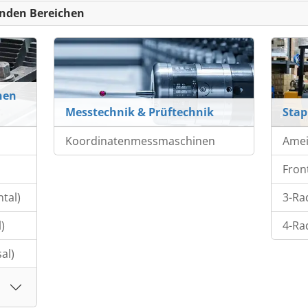
nden Bereichen
nen
Messtechnik & Prüftechnik
Stap
Koordinatenmessmaschinen
Ame
Fron
tal)
3-Ra
)
4-Ra
al)