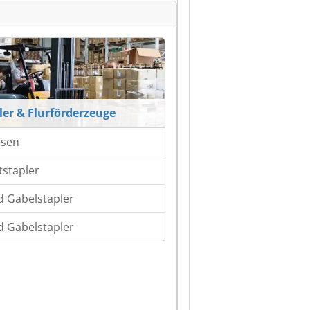
ler & Flurförderzeuge
isen
tstapler
d Gabelstapler
d Gabelstapler