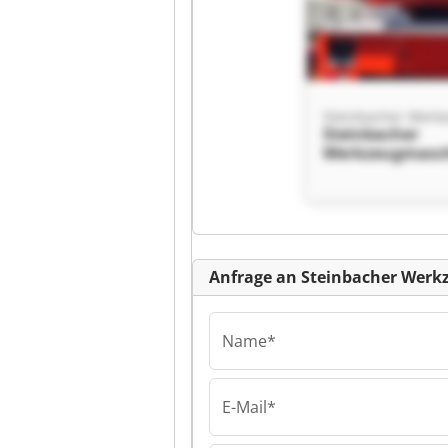
Steinbacher
Werkzeugmasc
GmbH Steinbac
Werkzeugmasc
GmbH
Kl
Anfrage an Steinbacher Wer
Name*
E-Mail*
Steinbacher
Werkzeugmasc