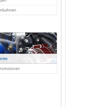
pen
enbahnen
oren
tromotoren