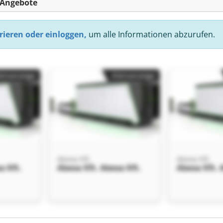
-Angebote
rieren oder einloggen,
um alle Informationen abzurufen.
einanzeige
Kleinanzeige
Abexa Kft.
Abexa Kft.
a Kft.
Abexa Kft. Abexa Kft.
Abexa Kft. 
einanzeige