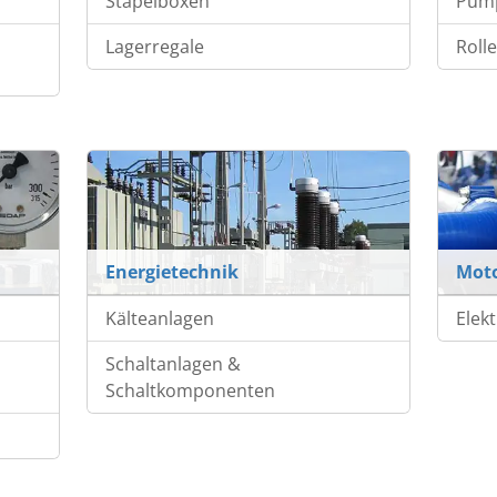
Stapelboxen
Pum
Lagerregale
Roll
Energietechnik
Mot
Kälteanlagen
Elek
Schaltanlagen &
Schaltkomponenten