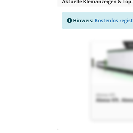
Aktuelle Kleinanzeigen & Top
Hinweis:
Kostenlos regist
Kl
Abexa Kft.
Abexa Kft. Abex
Kl