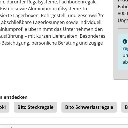
n, darunter Regalsysteme, Fachbodenregale,
Babé
, Kisten sowie Aluminiumprofilsysteme. Im
8000
isierte Lagerboxen, Rohrgestell- und geschweißte
Ung
 abschließbare Lagerlösungen sowie individuell
uminiumprofile übernimmt das Unternehmen den
Ausführung – mit kurzen Lieferzeiten. Besonderes
-Besichtigung, persönliche Beratung und zügige
re
um
ab
n entdecken
oki
Bito Steckregale
Bito Schwerlastregale
B