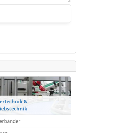
ertechnik &
iebstechnik
erbänder