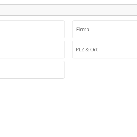
Firma
PLZ & Ort
a Kft.