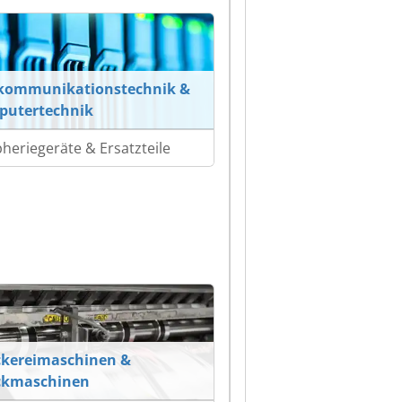
ekommunikationstechnik &
putertechnik
pheriegeräte & Ersatzteile
kereimaschinen &
ckmaschinen