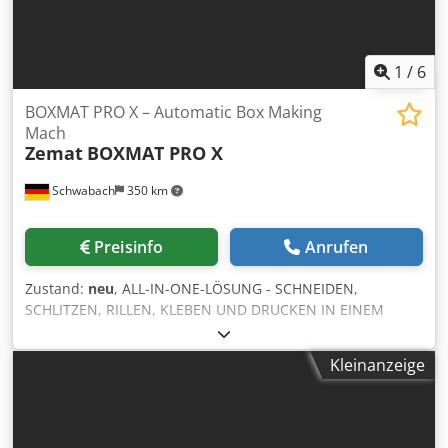
1
/
6
BOXMAT PRO X – Automatic Box Making
Mach
Zemat
BOXMAT PRO X
Schwabach
350 km
Preisinfo
Anrufen
Zustand:
neu
, ALL-IN-ONE-LÖSUNG - SCHNEIDEN,
SCHLITZEN, RILLEN, KLEBEN UND DRUCKEN IN EINEM
ARBEITSGANG! Hauptmerkmale: - Über 100 verschiedene
Schachtelformen verfügbar - Schnelles Umrüsten -
Kleinanzeige
weniger als 60 Sekunden - Alles in einem: Schlitzen,
Schneiden, Rillen, Rillen, Kartonbeschnitt, Kleben und
Drucken - Intuitive Touchscreen-Steuerung - keine
zusätzlichen Werkzeuge oder Stanzformen erforderlich -