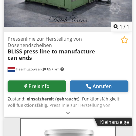
1
/
1
Pressenlinie zur Herstellung von
Dosenendscheiben
BLISS
press line to manufacture
can ends
Heerhugowaard
697 km
Preisinfo
Anrufen
Zustand:
einsatzbereit (gebraucht)
, Funktionsfähigkeit:
voll funktionsfähig
, Presslinie zur Herstellung von
Dosenenden (Deckel und/oder Böden) Djdpfjx Ezuyex
Aqqjkr Bestehend aus: - Bliss 1831 Doppel-Stanzpresse -
Kleinanzeige
Bliss Doppelbördelmaschine - IMC / Grace Compound-
Liner - Trocknungsanlage - Produktionskapazität: bis zu