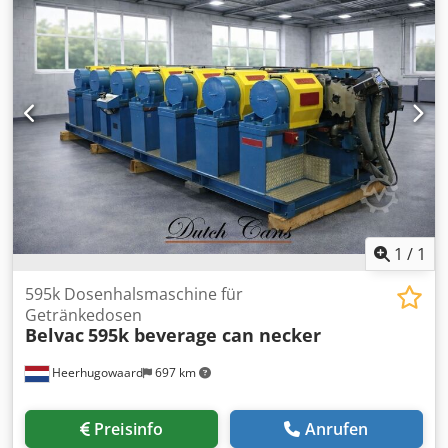
1
/
1
595k Dosenhalsmaschine für
Getränkedosen
Belvac
595k beverage can necker
Heerhugowaard
697 km
Preisinfo
Anrufen