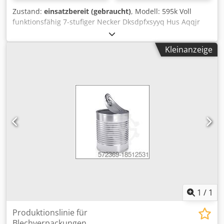
Zustand:
einsatzbereit (gebraucht)
, Modell: 595k Voll
funktionsfähig 7-stufiger Necker Dksdpfxsyyq Hus Aqqjr
Produktionskapazität: bis zu 1.500 Dosen pro Minute
Kleinanzeige
1
/
1
Produktionslinie für
Blechverpackungen