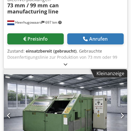
73 mm / 99 mm can
manufacturing
line
Heerhugowaard
697 km
Preisinfo
Anrufen
Zustand:
einsatzbereit (gebraucht)
, Gebrauchte
Dosenfertigungslinie zur Produktion von 73 mm oder 99
mm Dosen. Es stehen mehrere Maschinenkombinationen
zur Verfügung. Bestehend aus: - Krupp Sdvt Duplex-
Kleinanzeige
Schneidemaschine - Soudronic FBB400 Schweißgerät -
Soudronic Innen-Pulverbeschichtungssystem Dkedpfx Ajvy
Tyxoqqsr - Außenlackiersystem - Kostenloser Härteofen -
Metalbox 65d Spin-Flanger - FMI A304 Perlenmaschine -
FMC 652 Falzmaschine