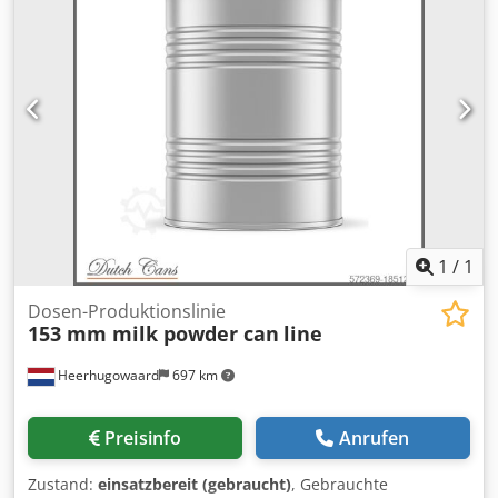
600 Enden pro Minute
1
/
1
Dosen-Produktionslinie
153 mm milk powder can
line
Heerhugowaard
697 km
Preisinfo
Anrufen
Zustand:
einsatzbereit (gebraucht)
, Gebrauchte