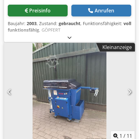
Preisinfo
Anrufen
Baujahr:
2003
, Zustand:
gebraucht
, Funktionsfähigkeit:
voll
funktionsfähig
, GÖPFERT
Wellpappenverarbeitungsmaschine SRE mini DE Baujahr
2003 Die Maschine führt folgende Prozesse durch: •
Kleinanzeige
Automatisches Einziehen der Bögen • Längs- und
Querschneiden • Längs- und Querrillen • Schlitzen •
Hilfsstanzungen • Drucken Ausstattung - Anleger ANS
2/4500 - pneumatische Werkzeugklemmung - Druckwerk -
Gurt-Auszugtisch - Siemens S7 Steuerung Format max.
Bogenbreite: 1.400 mm min. Bogenbreite: 400 mm max.
Bogenlänge: 4.000 mm min. Bogenlänge: 650 mm
Materialdicke: 2 – 7 mm Schlitztiefe: 0 – 1.400 mm
Schlitzbreite: 8 mm max. Stanzfläche: 90 x 1.400 mm
Dkjdpfx Aowzmc Ijqqor Leistung max. 1.200 Stück/h
1
/
11