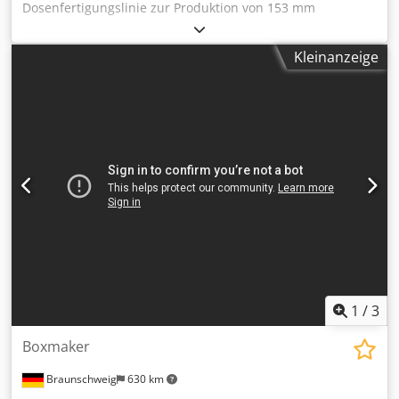
Dosenfertigungslinie zur Produktion von 153 mm
Milchpulverdosen. Optional können auch andere
Dosengrößen angeboten oder auf 153 mm
Kleinanzeige
Konservendosen eingestellt werden. - Krupp Sdvt Duplex-
Schneidemaschine - Soudronic SBW150 Schweißgerät -
Kostenloser Außenlack - Gashärtungsofen für
Präzisionswerkzeuge - Blema KEBS 160 Flansch Djdevy
Txzjpfx Aqqskr - Klinghammer SIA 180 Sickenmaschine -
Angelus 50p Falzmaschine
1
/
3
Boxmaker
Braunschweig
630 km