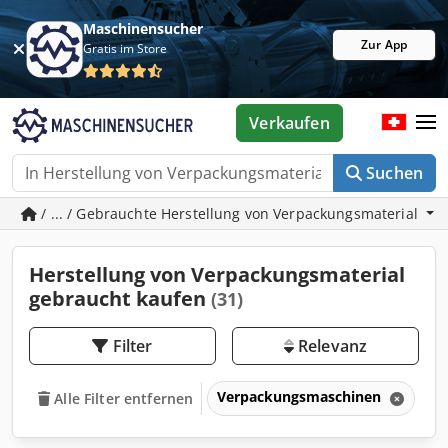
Maschinensucher
Zur App
Gratis im Store
Verkaufen
Suchen
/ ... / Gebrauchte Herstellung von Verpackungsmaterial
Herstellung von Verpackungsmaterial
gebraucht kaufen
(31)
Filter
Relevanz
Verpackungsmaschinen
He
Alle Filter entfernen