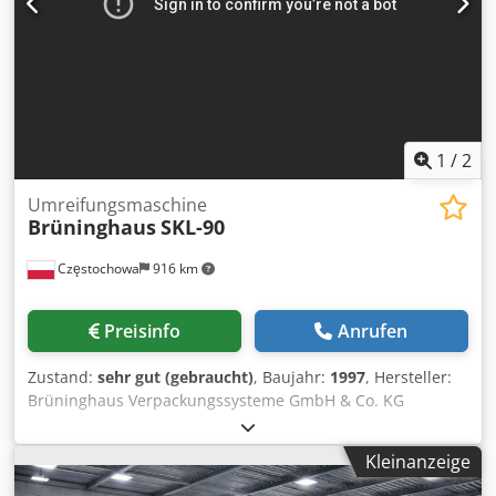
schreiben Sie uns gerne eine Nachricht oder rufen uns an.
1
/
2
Umreifungsmaschine
Brüninghaus
SKL-90
Częstochowa
916 km
Preisinfo
Anrufen
Zustand:
sehr gut (gebraucht)
, Baujahr:
1997
, Hersteller:
Brüninghaus Verpackungssysteme GmbH & Co. KG
Baujahr: 1997 Maschinennummer: 1390542 Modell: SKL-90
Dksdpfx Aeyubh Dsqqer
Kleinanzeige