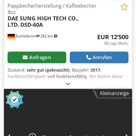
Pappbecherherstellung / Kaffeebecher
8oz
DAE SUNG HIGH TECH CO.,
LTD.
DSD-60A
EUR 12’500
Eschelbronn
282 km
VB zzgl. MwSt.
Anfragen
Anrufen
Zustand:
sehr gut (gebraucht)
, Baujahr:
2017
,
Funktionsfähigkeit:
voll funktionsfähig
, Wir bieten diese
sehr gut erhaltene Maschine zur Pappbecherherstellung
(8oz), Baujahr 2017, an. Maschinenbezeichnung:
Kleinanzeige
Pappbecher / Paper Cup Maschine (8oz) Dsdpfx Aqsziau
Deqokr Hersteller: DAE SUNG HIGH TECH CO., LTD. Modell:
DSD-60A Seriennummer: 17-DS-0027_INTERPACK Baujahr:
2017 Zustand: sehr gut (gebraucht) Funktionsfähigkeit: voll
funktionsfähig Demontage und Transport müssen vom
Käufer auf eigene Kosten organisiert werden. Wenn Sie
Rückfragen haben oder mehr Informationen benötigen,