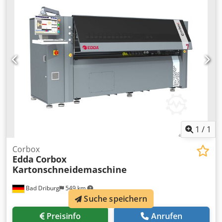
Rückfragen haben oder mehr Informationen benötigen,
schreiben Sie mir gerne eine Nachricht oder rufen mich
an.
1
/
1
Corbox
Edda
Corbox
Kartonschneidemaschine
Bad Driburg
549 km
Suche speichern
Preisinfo
Anrufen