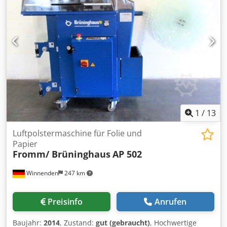
600x400x170 mm Max. Größe der Kartonblatt: 950x940 mm
1
/
13
Luftpolstermaschine für Folie und
Papier
Fromm/ Brüninghaus
AP 502
Winnenden
247 km
Preisinfo
Anrufen
Baujahr:
2014
, Zustand:
gut (gebraucht)
, Hochwertige