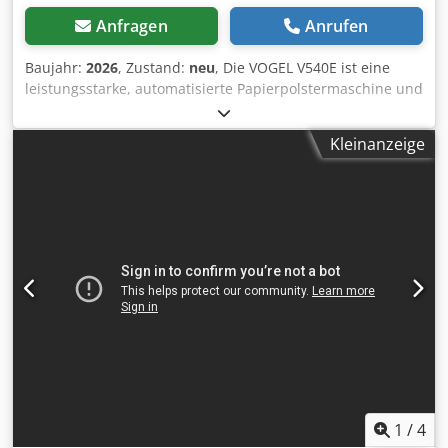
Anfragen
Anrufen
Baujahr:
2026
, Zustand:
neu
, Die VOGEL V540E ist eine
leistungsstarke, automatisierte Papierpolstermaschine und
eines der effizientesten Papierfüllsysteme ihrer Klasse. Sie
verarbeitet breite Papierrollen bis 500 mm und erzeugt
Kleinanzeige
hochwertige, dreidimensional strukturierte Papierpolster
(„Paper-Bubble-Polster“) mit hervorragenden
Dämpfungseigenschaften. Perfekt für professionelle
Packplätze, Logistikzentren und größere E-Commerce
Strukturen, die eine ökologisch nachhaltige,
leistungsstarke und kosteneffiziente Alternative zur
herkömmlichen Luftpolsterfolie benötigen. Dank
automatischer Längensteuerung und optionalem
Wickelmodus kann die V540E sowohl lose Polsterstücke
produzieren als auch komplette Polsterrollen für die
Lagerung oder Weiterverarbeitung herstellen. Vorteile: Die
VOGEL V540E ist eine leistungsstarke, automatisierte
Papierpolstermaschine und eines der effizientesten
Papierfüllsysteme ihrer Klasse. Sie verarbeitet breite
1
/
4
Papierrollen bis 500 mm und erzeugt hochwertige,