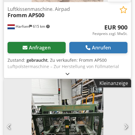
Luftkissenmaschine. Airpad
Fromm
AP500
EUR 900
Harfsen
615 km
Festpreis zzgl. MwSt.
Anfragen
Anrufen
Zustand:
gebraucht
, Zu verkaufen: Fromm AP500
Luftpolstermaschine – Zur Herstellung von Füllmaterial
Sehr gepflegte und einwandfrei funktionierende Fromm
AP500 Luftpolstermaschine zu verkaufen. Ideal zur
Kleinanzeige
Herstellung von Luftkissen als Füllmaterial für Versandgut.
Diese Maschine produziert vier Kissen gleichzeitig und
wickelt den Vorrat automatisch auf. Sobald die Rolle voll
ist, stoppt die Maschine selbstständig. Für verschiedene
Luftkissengrößen geeignet. 🔧 Zustand & Funktion Die
Maschine funktioniert einwandfrei. Beim Starten sind die
ersten Kissen manchmal noch leer (vermutlich wegen
unzureichender Vorwärmung). Nach dem Aufwärmen stellt