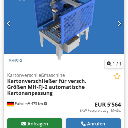
mm Breite 890 mm Gewicht 85 kg Betriebsspannung 220 V
CE-Kennzeichnung Dedpfx Akozr Hvaoqjkr Zubehör: Zu
unserem VOGEL-Karton-Verschließer-Programm bieten wir
Laufrollen, Vor- und Nachlauftische, Rollenbahnen an.
1
/
1
Kartonverschließmaschine
Kartonverschließer für versch.
Größen
MH-FJ-2 automatische
Kartonanpassung
EUR 5’564
Pulheim
475 km
EXW Festpreis zzgl. MwSt.
Anfragen
Anrufen