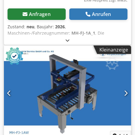
EXW Festpreis zzgl. MwSt.
Anfragen
Anrufen
Zustand:
neu
, Baujahr:
2026
,
Maschinen-/Fahrzeugnummer:
MH-FJ-1A_1
, Die
Kartonverschließmaschine vom Typ VOGEL MH-FJ-1A
verfügt über ein Seiten-Antriebsband-System sowie ein
Kleinanzeige
zusätzliches Antriebsband im oberen Bereich der
Maschine. Der Vorteil liegt in der Stabilität – hohe Kartons
können hierdurch nicht zur Seite kippen. Karton-Formate:
Länge 150 – ∞ mm Breite 120 – 480 mm Höhe: 120 – 480
mm Technische Daten: Dksdpezr H Hlefx Akqor Länge
1.090 mm Breite 1.050 mm Gewicht 200 kg
Betriebsspannung 220 V CE-Kennzeichnung Zubehör: Zu
unserem VOGEL-Karton-Verschließer-Programm bieten wir
Laufrollen, Vor- und Nachlauftische, Rollenbahnen an.