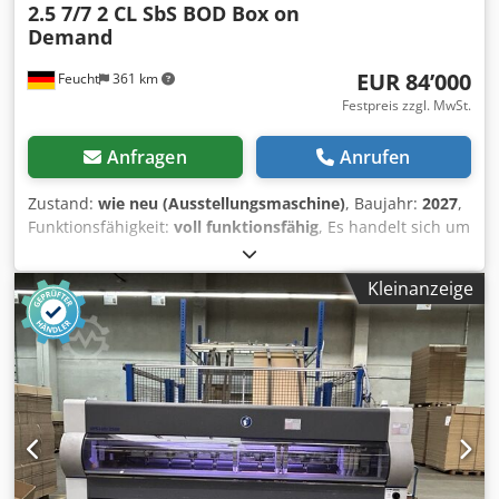
2.5 7/7 2 CL SbS BOD Box on
Demand
EUR 84’000
Feucht
361 km
Festpreis zzgl. MwSt.
Anfragen
Anrufen
Zustand:
wie neu (Ausstellungsmaschine)
, Baujahr:
2027
,
Funktionsfähigkeit:
voll funktionsfähig
, Es handelt sich um
eine BOD Box on Demand - Ausstellungsmaschine in
praktisch neuwertigem Zustand. Der richtige Weg für ihr
Kleinanzeige
hochflexibles On Demand Packaging Vorhaben. Die
Maschine hat eine Breite für Endloswellpappe von bis
2500mm. Sie verfügt über ein 2CL Kartonwechsler System
& SbS für bis zu 2 Kartonstapel nebeneinander.
Dksdpfxjznw T Ie Akqjr Somit können bis zu 4
Wellpappenstapel in der Maschine eingespannt sein. Die
Maschine kann jederzeit besichtigt werden. Die Maschine
ist sofort lieferbar - solange verfügbar.