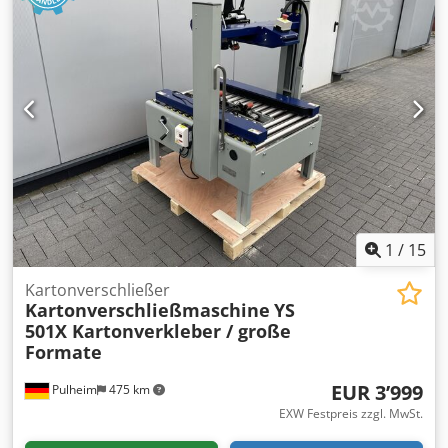
320 mm Höhe: 60 – 280 mm Technische Daten: Länge 1.090
mm Breite 890 mm Gewicht 85 kg Betriebsspannung 220 V
CE-Kennzeichnung Djdpfozr Hr Uox Akqokr Zubehör: Zu
unserem VOGEL-Karton-Verschließer-Programm bieten wir
Laufrollen, Vor- und Nachlauftische, Rollenbahnen an.
1
/
15
Kartonverschließer
Kartonverschließmaschine
YS
501X Kartonverkleber / große
Formate
EUR 3’999
Pulheim
475 km
EXW Festpreis zzgl. MwSt.