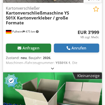
Kartonverschließer
Kartonverschließmaschine
YS
501X Kartonverkleber / große
Formate
EUR 3’999
Pulheim
475 km
VB zzgl. MwSt.
Anfragen
Anrufen
Zustand:
neu
, Baujahr:
2026
,
Maschinen-/Fahrzeugnummer:
YS501X-1
, Die
Kartonverschließmaschine vom Typ VOGEL YS501X
ECONOMIC ist unsere Empfehlung speziell für eher große
Kleinanzeige
Kartonformate, welche in Serien verklebt werden Karton-
Formate: Länge 150 – ∞ mm Breite 150 – 500 mm Höhe: 140
– 560 mm Technische Daten: Betriebsspannung 220 V CE-
Kennzeichnung Zubehör: Dkjdjzr Hlhepfx Akqor Zu
unserem VOGEL-Karton-Verschließer-Programm bieten wir
Laufrollen, Vor- und Nachlauftische, Rollenbahnen an.