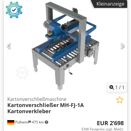
Kleinanzeige
die Kartons lassen sich in geöffnetem Zustand zuführen.
Die kurzen und langen Deckelteile des Kartons werden
zuerst verschlossen, erst dann wird der Karton verklebt.
Karton-Formate: Länge 150 – 600 mm Breite 115 – 490 mm
Höhe: 110 – 510 mm Dedpszr Hnpsfx Akqokr Technische
Daten: Länge 1.800 mm Breite 880 mm Gewicht 300 kg
Betriebsspannung 220 V Luft 5 kg/cm2 CE-Kennzeichnung
WICHTIG: Zum Betrieb der Maschine wird eine
Luftdruckversorgung benötigt, welche nicht im
Lieferumfang enthalten ist. Zubehör: Zu unserem VOGEL-
Karton-Verschließer-Programm bieten wir Laufrollen, Vor-
und Nachlauftische, Rollenbahnen an.
1
/
1
Kartonverschließmaschine
Kartonverschließer
MH-FJ-1A
Kartonverkleber
EUR 2’698
Pulheim
475 km
EXW Festpreis zzgl. MwSt.