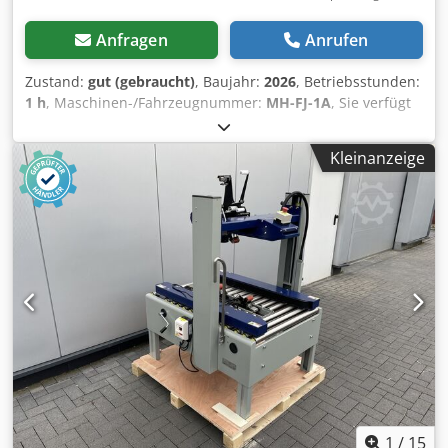
Anfragen
Anrufen
Zustand:
gut (gebraucht)
, Baujahr:
2026
, Betriebsstunden:
1 h
, Maschinen-/Fahrzeugnummer:
MH-FJ-1A
, Sie verfügt
über ein Seiten-Antriebsband-System sowie ein
zusätzliches Antriebsband im oberen Bereich der
Kleinanzeige
Maschine. Der Vorteil liegt in der Stabilität – hohe Kartons
können hierdurch nicht zur Seite kippen. Dedpfxszr Hm Sj
Akqekr Karton-Formate: Länge 150 – ∞ mm Breite 120 – 480
mm Höhe: 120 – 480 mm Technische Daten: Länge 1.090
mm Breite 1.050 mm Gewicht 200 kg Betriebsspannung
220 V CE-Kennzeichnung Zubehör: Zu unserem VOGEL-
Karton-Verschließer-Programm bieten wir Laufrollen, Vor-
und Nachlauftische, Rollenbahnen an.
1
/
15