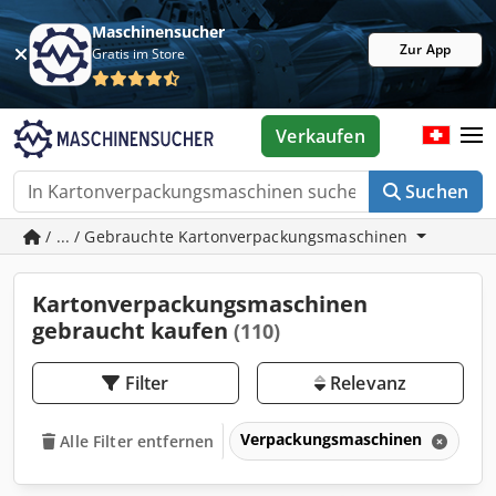
Maschinensucher
Zur App
Gratis im Store
Verkaufen
Suchen
/ ... / Gebrauchte Kartonverpackungsmaschinen
Kartonverpackungsmaschinen
gebraucht kaufen
(110)
Filter
Relevanz
Verpackungsmaschinen
Ka
Alle Filter entfernen