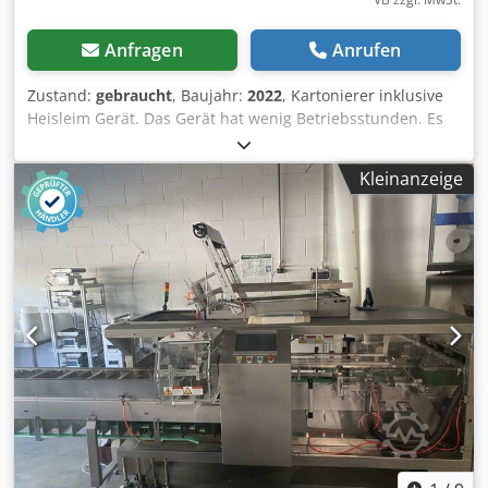
Anfragen
Anrufen
Zustand:
gebraucht
, Baujahr:
2022
, Kartonierer inklusive
Heisleim Gerät. Das Gerät hat wenig Betriebsstunden. Es
eignet sich vor allem für Produkte, die seitlich in den
Karton zugeführt werden können. Dsdpfxsvb E Eve Akqokr
Kleinanzeige