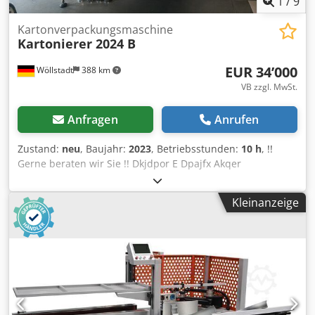
1
/
9
Kartonverpackungsmaschine
Kartonierer 2024 B
EUR 34’000
Wöllstadt
388 km
VB zzgl. MwSt.
Anfragen
Anrufen
Zustand:
neu
, Baujahr:
2023
, Betriebsstunden:
10 h
, !!
Gerne beraten wir Sie !! Dkjdpor E Dpajfx Akqer
Modelbezeichnung ////: Rotection Kartonierer Merkmale
////: Doppelt-Servo Vorschubsteuerung, mit Hotmelt-
Kleinanzeige
Station, Sicherheitseinhausung und Sicherheitstechnik
Produktionsausrichtung ////: Horizontal Fördersystem ////:
Fächerförderband Kartonagenzuführung ////: oben mit
Aktiven Förderband Bedienerdisplay ////: Touchscreen
Antriebe & Steuerung ////: 8 Servomotoren und SPS-
Steuerung Boxlänge ////: 150-300 mm Boxbreite ////: 120-
260 mm Verpackungshöhe ////: 50-100 mm
Geschwindigkeit ////: 40-60 Boxen/min. in Abhängigkeit von