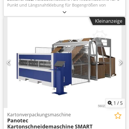
Punkt und Längsnahtklebung für Bogengrößen von
minimal 400x200mm und maximal 1700x800mm
verarbeiten Wellpappqualität bis zu 2-wellig auch
Kleinanzeige
bedruckte und kaschierte Bögen Dkodpfxjrz Rmve Akqor
1
/
5
Kartonverpackungsmaschine
Panotec
Kartonschneidemaschine
SMART