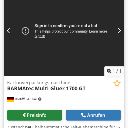
1
/
1
Kartonverpackungsmaschine
BARMAtec
Multi Gluer 1700 GT
Roth
343 km
Preisinfo
Anrufen
Zustand:
neu
, halbautomatische Falt-Klebemaschine für 3-