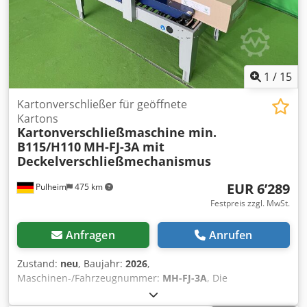
Lärmemission < 75 dB(A) Kartonformate: Länge 200 bis 600
mm Breite 150 bis 480 mm Höhe 120 bis 500 mm
Rollenbahn ist nicht im Preis inbegriffen, kann als Option
zusätzlich erworben werden. Auf Wunsch auch mit einem
unserer Kartonverschließer kombinierbar.
1
/
15
Kartonverschließer für geöffnete
Kartons
Kartonverschließmaschine min.
B115/H110
MH-FJ-3A mit
Deckelverschließmechanismus
EUR 6’289
Pulheim
475 km
Festpreis zzgl. MwSt.
Anfragen
Anrufen
Zustand:
neu
, Baujahr:
2026
,
Maschinen-/Fahrzeugnummer:
MH-FJ-3A
, Die
Kartonverschließmaschine vom Typ VOGEL MH-FJ-3A ist mit
einem Deckel-Verschließmechanismus ausgestattet, d.h.