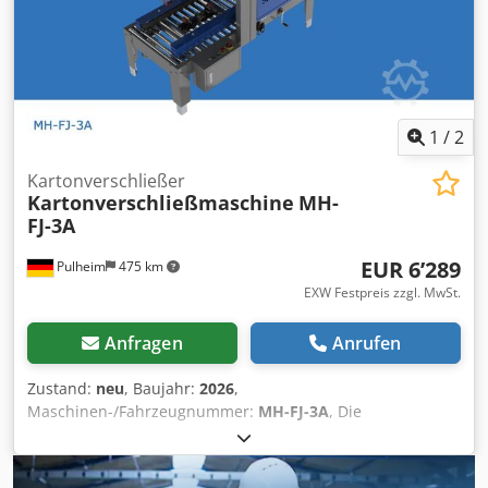
1
/
2
Kartonverschließer
Kartonverschließmaschine
MH-
FJ-3A
EUR 6’289
Pulheim
475 km
EXW Festpreis zzgl. MwSt.
Anfragen
Anrufen
Zustand:
neu
, Baujahr:
2026
,
Maschinen-/Fahrzeugnummer:
MH-FJ-3A
, Die
Kartonverschließmaschine vom Typ VOGEL MH-FJ-3A ist mit
einem Deckel-Verschließmechanismus ausgestattet, d.h.
die Kartons lassen sich in geöffnetem Zustand zuführen.