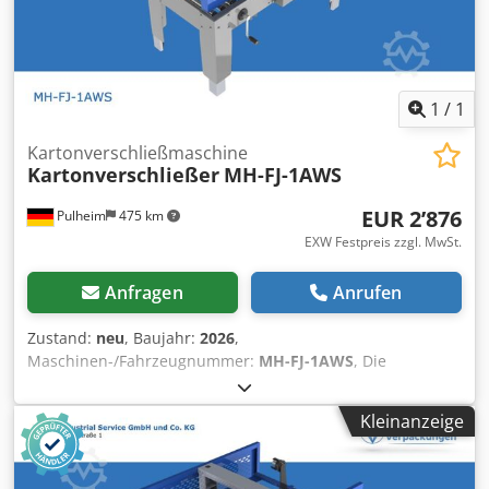
1
/
1
Kartonverschließmaschine
Kartonverschließer
MH-FJ-1AWS
EUR 2’876
Pulheim
475 km
EXW Festpreis zzgl. MwSt.
Anfragen
Anrufen
Zustand:
neu
, Baujahr:
2026
,
Maschinen-/Fahrzeugnummer:
MH-FJ-1AWS
, Die
Kartonverschließmaschine vom Typ VOGEL MH-FJ-1AWS
verfügt über ein Seiten-Antriebsband-System. Die
Kleinanzeige
Maschine ist speziell für Kartonagen in kleineren Formaten
ausgelegt. Karton-Formate: Länge 160 – ∞ mm Breite 90 –
320 mm Höhe: 60 – 280 mm Technische Daten: Länge 1.090