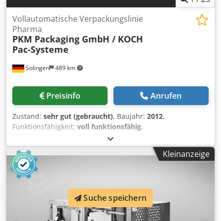
Vollautomatische Verpackungslinie
Pharma
PKM Packaging GmbH / KOCH
Pac-Systeme
Solingen
489 km
Preisinfo
Anrufen
Zustand:
sehr gut (gebraucht)
, Baujahr:
2012
,
Funktionsfähigkeit:
voll funktionsfähig
,
Maschinen-/Fahrzeugnummer:
110362L0 / 110363L0
, PKM
Packaging GmbH / KOCH Pac-Systeme GmbH –
Kleinanzeige
Vollautomatische Pharma-Verpackungslinie Zum Verkauf
steht eine hochwertige, vollautomatische Verpackungslinie
von PKM Packaging GmbH / KOCH Pac-Systeme GmbH
(Baujahr 2012) für pharmazeutische, medizintechnische,
Suche speichern
diagnostische, Healthcare- und Kosmetikprodukte. Die
Linie besteht aus zwei miteinander verbundenen
Maschinenmodulen und übernimmt den kompletten