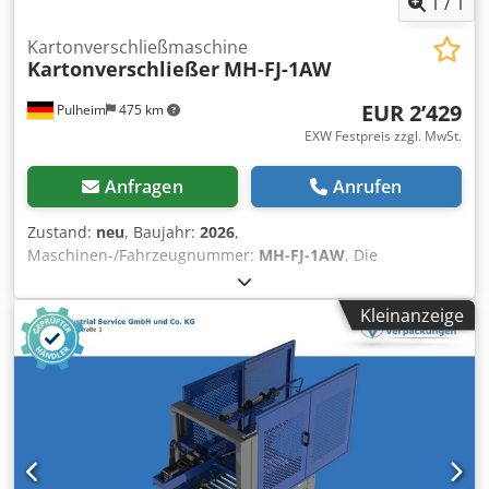
1
/
1
Kartonverschließmaschine
Kartonverschließer
MH-FJ-1AW
EUR 2’429
Pulheim
475 km
EXW Festpreis zzgl. MwSt.
Anfragen
Anrufen
Zustand:
neu
, Baujahr:
2026
,
Maschinen-/Fahrzeugnummer:
MH-FJ-1AW
, Die
Kartonverschließmaschine vom Typ VOGEL MH-FJ-1AW
verfügt über ein Seiten-Antriebsband-System. Inklusive
Kleinanzeige
Vor- und Nachlauf-Tisch. Karton-Formate: Länge 150 – ∞
mm Breite 100 – 480 mm Höhe: 120 – 480 mm Technische
Daten: Länge 1.090 mm Breite 890 mm Dedszr H Ehjpfx
Akqjkr Gewicht 180 kg Betriebsspannung 220 V CE-
Kennzeichnung Zubehör: Zu unserem VOGEL-Karton-
Verschließer-Programm bieten wir Laufrollen, Vor- und
Nachlauftische, Rollenbahnen an.