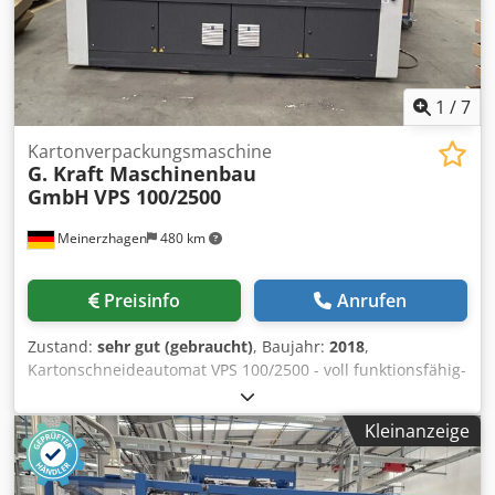
1
/
7
Kartonverpackungsmaschine
G. Kraft Maschinenbau
GmbH
VPS 100/2500
Meinerzhagen
480 km
Preisinfo
Anrufen
Zustand:
sehr gut (gebraucht)
, Baujahr:
2018
,
Kartonschneideautomat VPS 100/2500 - voll funktionsfähig-
Vollautomatische Herstellung von Umverpackungen aus
Endloswellpappe Einsatz: Verpackung hochwertiger
Kleinanzeige
Aluminiumfelgen mit passgenauer Verpackung gegen
Verrutschen Arbeitsbreite: bis 2.500 mm Mindestlänge:
200 mm Kartonstärke: 2,5–7 mm Werkzeugbreite: ca. 45