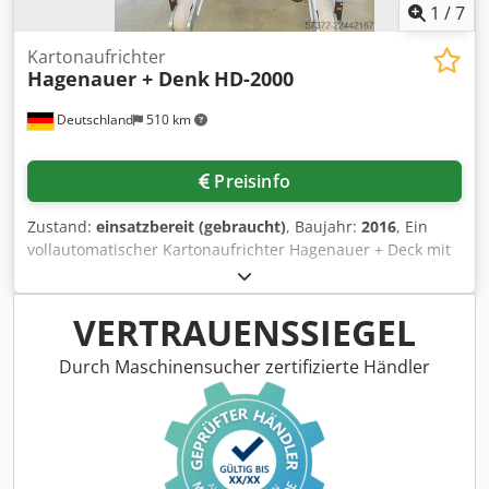
1
/
7
Kartonaufrichter
Hagenauer + Denk
HD-2000
Deutschland
510 km
Preisinfo
Zustand:
einsatzbereit (gebraucht)
, Baujahr:
2016
, Ein
vollautomatischer Kartonaufrichter Hagenauer + Deck mit
integriertem Bodenverschluss steht zur Verfügung.
Leistung: 8Kartons/min, Auslaufhöhenbereich: 570mm-
630mm, Auslaufrichtung: links, Klappenfaltertyp: FT-55-5-
VERTRAUENSSIEGEL
5-7-DS, Kartonbreitenbereich: 95mm-510mm,
Kartonhöhenbereich: 85mm-510mm. Ohne
Durch Maschinensucher zertifizierte Händler
Deckelverschließer. Dokumentation vorhanden. Eine
Besichtigung vor Ort ist möglich. Dsdszp Rg Dopfx Akqokr