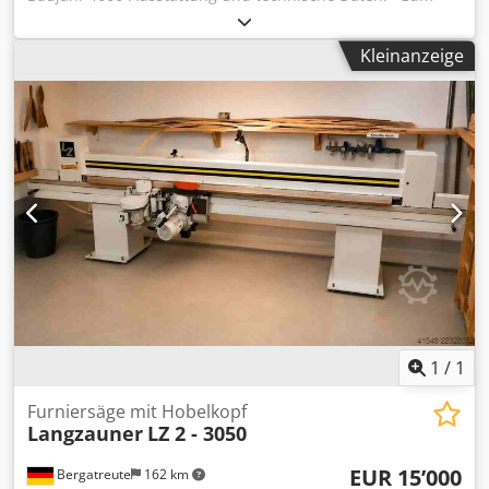
Schneiden von Furnieren jeglicher Art - Fugendicht und
Ausrissfrei - Schnittlänge 3020 mm - Öffnungshöhe 60 mm
Kleinanzeige
- Schnitthöhe 45 mm Crodpfszlbtyex Ad Njf - Motor 1,8 kW
- Drehzahl des Sägeblattes 8700 Upm -
Sägeblattdurchmesser 180 x 16 mm - mit Hobelaggregat
zum Koppeln und entkoppeln mit dem Sägeaggregat -
horizontal und vertikal einstellbar - Fügemesserkopf 85 x
50 mm, mit 4 Wendemessern - vordere Auflagetisch
verschiebbar (Kugelbuchsenführung) - mit vorderem
Auflagetisch und Staubkanal - Schiebeanschlag von vorne
mittels Positionsanzeiger - Spannung des Furniers durch
Druckbalken miitels zwei außenliegenden
Pneumatikzylindern - hinterer Auflagetisch mit
eingelassenen Maßbändern und Anschlagschiene - Maße
4780 x 1560 x 1290 mm - Gewicht 520 kg Verfügbarkeit:
kurzfristig Lagerort: 63934 Röllbach
1
/
1
Furniersäge mit Hobelkopf
Langzauner
LZ 2 - 3050
EUR 15’000
Bergatreute
162 km