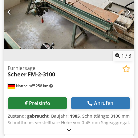
1
/
3
Furniersäge
Scheer
FM-2-3100
Nattheim
258 km
Preisinfo
Anrufen
Zustand:
gebraucht
, Baujahr:
1985
, Schnittlänge: 3100 mm
Schnitthöhe: verstellbare Höhe von 0-45 mm Sägeaggregat:
leistungsstarker Drehstrommotor 220/380 Volt, 1,8 kW
Leistung Spannbalken oben über Handrad zu spannen