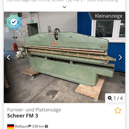
dirch Handdrehrad Crjdjzk N Ezepfx Ad Nof intergrierte
Absaugung Schnittlänge: 3000 mm verfahrbar
Kleinanzeige
Verfügbarkeit: kurzfristig Standort: Röllbach
1
/
4
Furnier- und Plattensäge
Scheer
FM 3
Röllbach
338 km