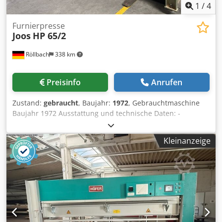
1
/
4
Furnierpresse
Joos
HP 65/2
Röllbach
338 km
Preisinfo
Anrufen
Zustand:
gebraucht
, Baujahr:
1972
, Gebrauchtmaschine
Baujahr 1972 Ausstattung und technische Daten: -
Pressfläche 2500 x 1100 mm - Ges. Pressdruck 650 kN -
Öffnungsweite 400 mm - Anzahl/Durchmesser Zylinder
Kleinanzeige
4/80 mm - Betriebsdruck 325 bar - Schließzeit ca. 16 sec. -
Plattenart: Alu / Natur Crjdpfx Aszk N U Ned Nsf - Stärke
ca. 51 mm - Anschlusswert je Heizplatte ca. 6,8 kW -
Anheizzeit auf 90° C ca. 16 min. - Maße: 2900 x 1300 x 2050
mm - Gewicht: ca. 2900 kg Verfügbarkeit: kurzfristig
Lagerort: 63934 Röllbach