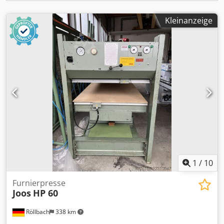
Kleinanzeige
1
/
10
Furnierpresse
Joos
HP 60
Röllbach
338 km