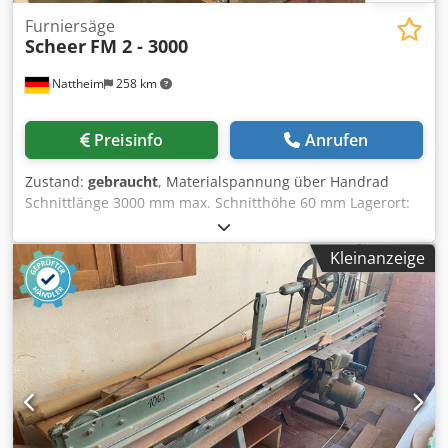
Furniersäge
Scheer
FM 2 - 3000
Nattheim
258 km
Preisinfo
Anrufen
Zustand:
gebraucht
, Materialspannung über Handrad
Schnittlänge 3000 mm max. Schnitthöhe 60 mm Lagerort:
Nattheim Cedpfx Adovvkbls Nsrf
Kleinanzeige