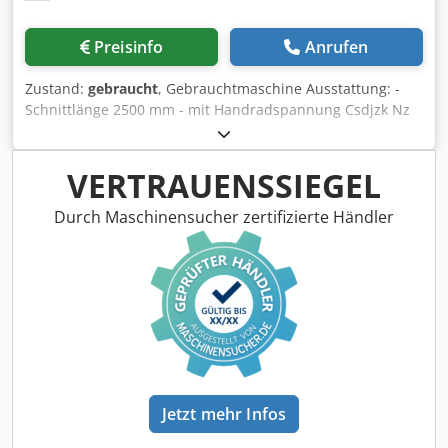
Preisinfo
Anrufen
Zustand:
gebraucht
, Gebrauchtmaschine Ausstattung: -
Schnittlänge 2500 mm - mit Handradspannung Csdjzk Nz
Njpfx Ad Nerf Verfügbarkeit: kurzfristig Lagerort: 63934
Röllbach
VERTRAUENSSIEGEL
Durch Maschinensucher zertifizierte Händler
Jetzt mehr Infos