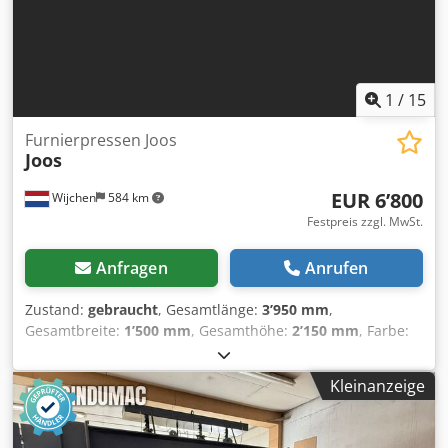
1
/
15
Furnierpressen Joos
Joos
EUR 6’800
Wijchen
584 km
Festpreis zzgl. MwSt.
Anfragen
Anrufen
Zustand:
gebraucht
, Gesamtlänge:
3’950 mm
,
Gesamtbreite:
1’500 mm
, Gesamthöhe:
2’150 mm
, Farbe:
Grün Leergewicht: 4.000 kg - Dokumentation verfügbar:
Nein Crjdpfx Aey Rq Efed Njf - CE-Zertifikat vorhanden:
Kleinanzeige
Nein - Seriennummer: 19198 - Hauptmotorleistung [kW]:
1.1 - Pressenantrieb: Hydraulisch - Max. Werkstücklänge
[mm]: 3100 - Max. Werkstückbreite [mm]: 1300 - Max.