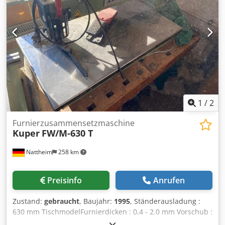
1
/
2
Furnierzusammensetzmaschine
Kuper
FW/M-630 T
Nattheim
258 km
Preisinfo
Anrufen
Zustand:
gebraucht
, Baujahr:
1995
, Ständerausladung :
630 mm TischmodelFurnierdicken : 0,4 - 2.0 mm Vorschub :
ca. 7 m/min Betriebsspannung : 230 V Größe : 880 x 370 x