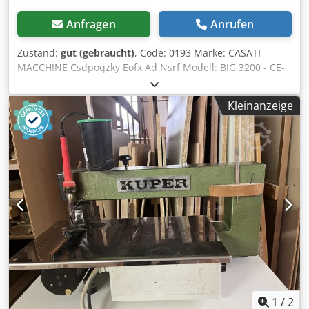
Anfragen
Anrufen
Zustand:
gut (gebraucht)
, Code: 0193 Marke: CASATI
MACCHINE Csdpoqzky Eofx Ad Nsrf Modell: BIG 3200 - CE-
Norm Hydraulische Schere mit zwei Messern für
Furnierpakete - CE Standard Beschreibung: Robuste
Kleinanzeige
Stahlkonstruktion, Messerbalken aus Gusseisen.
Selbstschmierende prismatische Gleitbahnen Die
Maschine ermöglicht es, in einem einzigen Arbeitsgang
das Furnierpaket auf beiden zu schneidenden Seiten zu
schneiden - Das gleichzeitige Schneiden auf zwei Seiten
des Furnierpakets erfolgt durch die gleichzeitige
Bewegung von zwei Messern, von denen eines an einer
festen Struktur und das andere an einem beweglichen Teil
angebracht ist - Die Maschine ist mit einer verstellbaren
hinteren Schulter sowie mit einem Presser zum Festhalten
des Furnierpakets während des Schneidens ausgestattet.
Möglichkeit, als einfache Tafelschere zu arbeiten Nutzbare
Schnittlänge (als Doppel-Guillotine) mm 3200 Nutzbare
Schnittlänge (als einfache Tafelschere) mm 3550
1
/
2