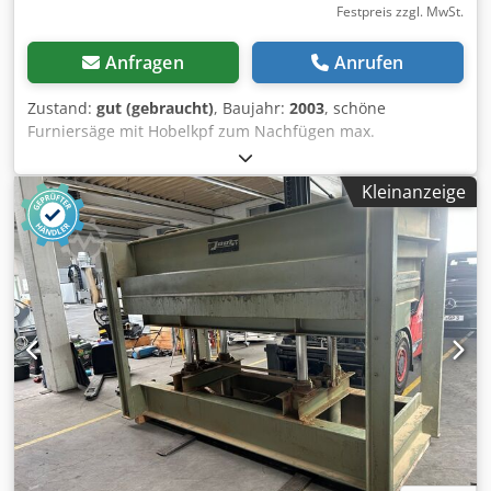
Festpreis zzgl. MwSt.
Anfragen
Anrufen
Zustand:
gut (gebraucht)
, Baujahr:
2003
, schöne
Furniersäge mit Hobelkpf zum Nachfügen max.
Schnittlänge 3050 mm Crjdezlqbajpfx Ad Nef mit hinterem
Fingeranschlag
Kleinanzeige