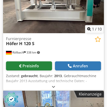
1
/
10
Furnierpresse
Höfer
H 120 S
Röllbach
338 km
Preisinfo
Anrufen
Zustand:
gebraucht
, Baujahr:
2013
, Gebrauchtmaschine
Baujahr 2013 Ausstattung und technische Daten: -
übersichtliche Bedienelemente - ideale Arbeitshöhe -
große Öffnung - 4-seitig voller Durchgang -
Kleinanzeige
Drucktastensteuerung Credjzk N Shjpfx Ad Nsf - Stoptaste
- Sicherheitsleine - NOT-AUS an jeder Stelle -
Zeitschaltwerk mit Akustiksígnal - Druckschaltautomatik -