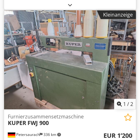
hergestellt. Eine robuste Furnierpresse mit
Plattenabmessungen von 2550 x 1350 mm und
Kleinanzeige
Warmwasserheizung. Sie ist mit 6 Druckzylindern mit einer
Gesamtpresskraft von 135 Tonnen ausgestattet. Erwägen
Sie die Gelegenheit, diese OTT 300-K-D0 Furnierpresse zu
kaufen. Kontaktieren Sie uns für weitere Informationen
über diese Maschine. Cjdjx D E Avepfx Ad Nerf
1
/
2
Furnierzusammensetzmaschine
KUPER
FWJ 900
EUR 1’200
Petersaurach
336 km