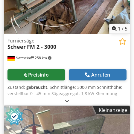
1
/
5
Furniersäge
Scheer
FM 2 - 3000
Nattheim
258 km
Preisinfo
Anrufen
Zustand:
gebraucht
, Schnittlänge: 3000 mm Schnitthöhe:
verstellbar 0 - 45 mm Sägeaggregat: 1,8 kW Klemmung
über Handrad Lagerort: Nattheim Crodpfoy Hrzaex Ad Nef
Kleinanzeige