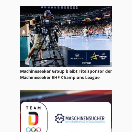
Hsc 20 Linear
Ka 77
L Z Drehmaschine
Leit Und Zugspindeldrehmaschine
Ls 703
Lz 300
Machineseeker Group bleibt Titelsponsor der
Nc Fräsmaschine
Machineseeker EHF Champions League
Nu 204
Nzm 11 400
Schlitz Und Zapfenmaschine
Schuhmachermaschine Fraes Und Schleifmaschine