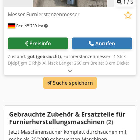
1
/
5
Messer Furnierstanzenmesser
Berlin
739 km
Preisinfo
Anrufen
Zustand:
gut (gebraucht)
, Furnierstanzenmesser -1 Stck
Djdpfjgm E Rhjx Al Nsck Länge: 260 cm Breite: 8 cm Dicke:
0,13cm -1 Stck. Länge: 260cm Breite: 9 cm Dicke: 0,13cm
Suche speichern
Gebrauchte Zubehör & Ersatzteile für
Furnierherstellungsmaschinen
(2)
Jetzt Maschinensucher komplett durchsuchen mit
mehr als 200’000 gebrauchten Maschinen.