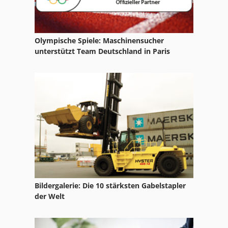
Tur 560
Zftk 250
Olympische Spiele: Maschinensucher
Zftk 500
unterstützt Team Deutschland in Paris
Zl 502
Zug Und Leitspindel
Zug Und Leitspindel Drehmaschine
Zugmaschine
Bildergalerie: Die 10 stärksten Gabelstapler
der Welt