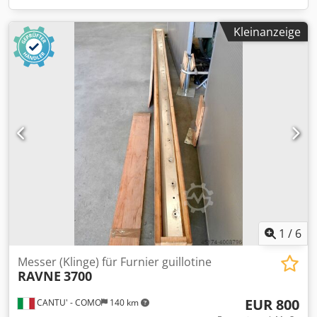
Kleinanzeige
1
/
6
Messer (Klinge) für Furnier guillotine
RAVNE
3700
EUR 800
CANTU' - COMO
140 km