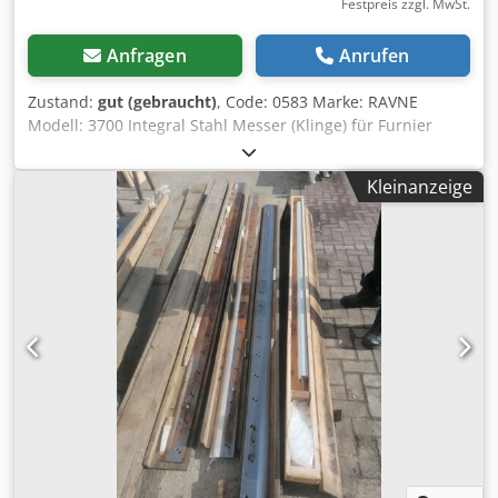
Festpreis zzgl. MwSt.
Anfragen
Anrufen
Zustand:
gut (gebraucht)
, Code: 0583 Marke: RAVNE
Modell: 3700 Integral Stahl Messer (Klinge) für Furnier
Guillotine mm 3600 Länge 3700 mm Höhe 110 mm Dicke
mm 12 Djdpfxed Im I Rs Al Nock
Kleinanzeige