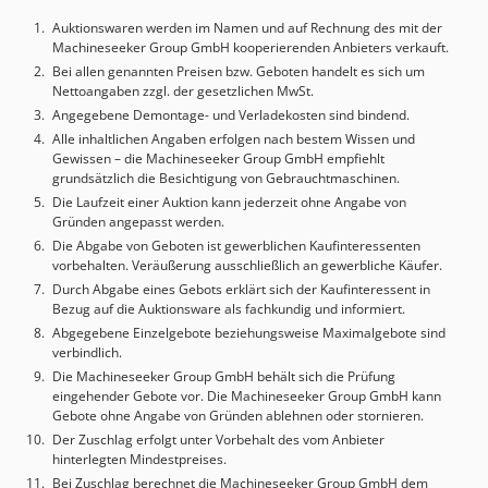
Hauptantriebs: 40 kW Werkstückgewicht: 10 t Cedpfx Agsy I
Auktionswaren werden im Namen und auf Rechnung des mit der
Ifwogsrf
Machineseeker Group GmbH kooperierenden Anbieters verkauft.
Bei allen genannten Preisen bzw. Geboten handelt es sich um
Nettoangaben zzgl. der gesetzlichen MwSt.
Angegebene Demontage- und Verladekosten sind bindend.
Alle inhaltlichen Angaben erfolgen nach bestem Wissen und
Gewissen – die Machineseeker Group GmbH empfiehlt
grundsätzlich die Besichtigung von Gebrauchtmaschinen.
Die Laufzeit einer Auktion kann jederzeit ohne Angabe von
Gründen angepasst werden.
Die Abgabe von Geboten ist gewerblichen Kaufinteressenten
vorbehalten. Veräußerung ausschließlich an gewerbliche Käufer.
Durch Abgabe eines Gebots erklärt sich der Kaufinteressent in
Bezug auf die Auktionsware als fachkundig und informiert.
Abgegebene Einzelgebote beziehungsweise Maximalgebote sind
verbindlich.
Die Machineseeker Group GmbH behält sich die Prüfung
eingehender Gebote vor. Die Machineseeker Group GmbH kann
Gebote ohne Angabe von Gründen ablehnen oder stornieren.
Der Zuschlag erfolgt unter Vorbehalt des vom Anbieter
hinterlegten Mindestpreises.
Bei Zuschlag berechnet die Machineseeker Group GmbH dem