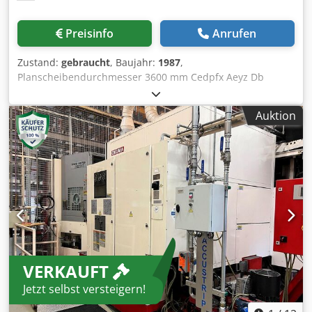
Preisinfo
Anrufen
Zustand:
gebraucht
, Baujahr:
1987
,
Planscheibendurchmesser 3600 mm Cedpfx Aeyz Db
Usggerf Umlaufdurchmesser 4500 mm Drehhöhe 1850 mm
Drehzahlbereich 0,6- 50 U/min Maschinengewicht ca. 72 t
Auktion
Gebrauchtes konventionelles Karrusell, Doppelständer -
Digitalanzeige - Doppelständer - 2x Ram - verfahrbarer
Querbalken - zusätzlicher Werkzeugträger (4-fach) seitlich
an der Planscheine
VERKAUFT
Jetzt selbst versteigern!