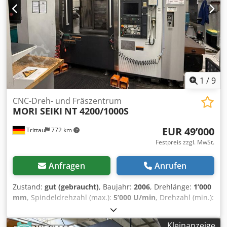
1
/
9
CNC-Dreh- und Fräszentrum
MORI SEIKI
NT 4200/1000S
EUR 49’000
Trittau
772 km
Festpreis zzgl. MwSt.
Anfragen
Anrufen
Zustand:
gut (gebraucht)
, Baujahr:
2006
, Drehlänge:
1’000
mm
, Spindeldrehzahl (max.):
5’000 U/min
, Drehzahl (min.):
12’000 U/min
, Wir bieten Ihnen: Hersteller: MORI SEIKI
Typ: NT 4200/1000S Baujahr: 2006 Steuerung: MITSUBISHI
Kleinanzeige