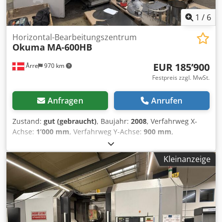
1
/
6
Horizontal-Bearbeitungszentrum
Okuma
MA-600HB
EUR 185’900
Årre
970 km
Festpreis zzgl. MwSt.
Anfragen
Anrufen
Zustand:
gut (gebraucht)
, Baujahr:
2008
, Verfahrweg X-
Achse:
1’000 mm
, Verfahrweg Y-Achse:
900 mm
,
Verfahrweg Z-Achse:
810 mm
, Spindeldrehzahl (max.):
6’000 U/min
, Gebrauchtes Okuma MA-600 HB Horizontal-
Kleinanzeige
Bearbeitungszentrum, Baujahr 2008, inkl. Turncut-
Funktion, Spindelkühlung, 6000 U/min. Verfahrwege: Z-810
mm, X-1000 mm, Y-900 mm. Werkzeugmagazin für 150
Werkzeuge, 1 Spindel, 4 Achsen, 6-fach Palettenwechsler.
Crodpfx Agoywicvjgof