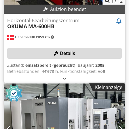
1
/
12
Auktion beendet
Horizontal-Bearbeitungszentrum
OKUMA
MA-600HB
Dänemark
1’059 km
Details
Zustand:
einsatzbereit (gebraucht)
, Baujahr:
2005
,
Betriebsstunden:
44’673 h
, Funktionsfähigkeit:
voll
funktionsfähig
, Verfahrweg X-Achse:
1’000 mm
,
Verfahrweg Y-Achse:
900 mm
, Verfahrweg Z-Achse:
900
Kleinanzeige
mm
, Steuerungsmodell:
OSP-E100M
, Spindeldrehzahl
(max.):
12’000 U/min
, Anzahl der Steckplätze im
Werkzeugmagazin:
320
, Kein Mindestpreis - garantierter
Verkauf zum höchsten Gebot! TECHNISCHE DETAILS
Verfahrweg X-Achse: 1.000 mm Verfahrweg Y-Achse: 900
mm Verfahrweg Z-Achse: 900 mm Spindeldrehzahl: 12.000
U/min Werkzeugaufnahme: BT50 Werkzeugplätze: 320