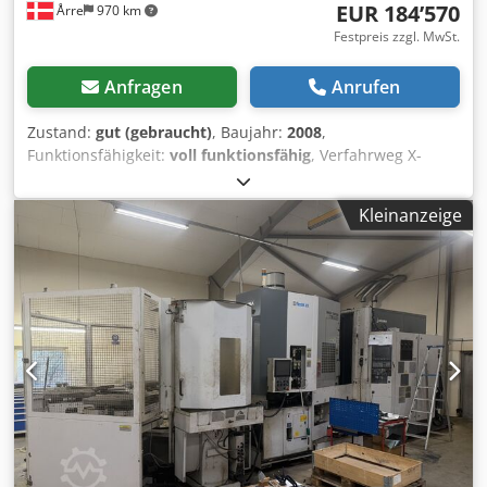
EUR 184’570
Årre
970 km
Festpreis zzgl. MwSt.
Anfragen
Anrufen
Zustand:
gut (gebraucht)
, Baujahr:
2008
,
Funktionsfähigkeit:
voll funktionsfähig
, Verfahrweg X-
Achse:
1’000 mm
, Verfahrweg Y-Achse:
900 mm
,
Verfahrweg Z-Achse:
810 mm
, Spindeldrehzahl (max.):
Kleinanzeige
6’000 U/min
, Anzahl der Spindeln:
1
, Anzahl der
Steckplätze im Werkzeugmagazin:
150
, Gebrauchtes
Okuma MA-600HB Horizontal-Bearbeitungszentrum
Baujahr: 2008 Spindelkühlung Max. 6000 U/min Z- 810 mm
X- 1000 mm Y- 900 mm Crjdjyrf I Aspfx Aggof
Werkzeugmagazin für 150 Werkzeuge 1 Spindel 4 Achsen
10-fach Palettensystem Wir haben 2 Stück. Der Preis gilt
pro Stück, ab Werk.