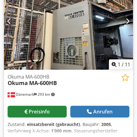
1
/
11
Okuma MA-600HB
Okuma
MA-600HB
Dänemark
293 km
Preisinfo
Anrufen
Zustand:
einsatzbereit (gebraucht)
, Baujahr:
2005
,
Verfahrweg X-Achse:
1’000 mm
, Steuerungshersteller: