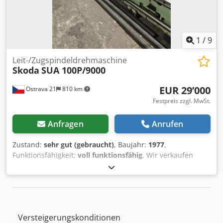
Aggerf - Kühlmittelzufuhr durch die Spindel -
Späneförderer
1
/
9
Leit-/Zugspindeldrehmaschine
Skoda
SUA 100P/9000
EUR 29’000
Ostrava 21
810 km
Festpreis zzgl. MwSt.
Anfragen
Anrufen
Zustand:
sehr gut (gebraucht)
, Baujahr:
1977
,
Funktionsfähigkeit:
voll funktionsfähig
, Wir verkaufen
diese Drehmaschine, bereits demontiert und eingelagert.
Voll funktionsfähig, ein Video der Maschine kann per
WhatsApp zugeschickt werden. Umlaufdurchmesser über
Bett: 1080 mm Umlaufdurchmesser über Support: 720 mm
Spitzenweite: 9000 mm Mindest-Drehdurchmesser: 20 mm
Versteigerungskonditionen
Spindeldrehzahl: 1,8 – 355 1/min Leistung des