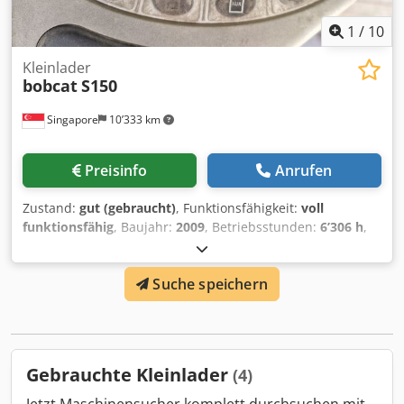
1
/
10
Kleinlader
bobcat
S150
Singapore
10’333 km
Preisinfo
Anrufen
Zustand:
gut (gebraucht)
, Funktionsfähigkeit:
voll
funktionsfähig
, Baujahr:
2009
, Betriebsstunden:
6’306 h
,
Maschinen-/Fahrzeugnummer:
A3L135221
, GEBRAUCHTER
BOBCAT KOMPAKTLADER IN FUNKTIONSFÄHIGEM
Suche speichern
ZUSTAND MODELL: S150 SERIENNUMMER: A3L135221
Djdpfeyzdixox Amaswa BAUJAHR: 2009 BETRIEBSSTUNDEN:
6306
Gebrauchte Kleinlader
(4)
Jetzt Maschinensucher komplett durchsuchen mit