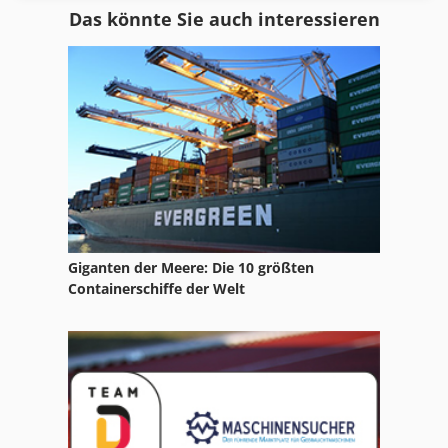
Das könnte Sie auch interessieren
Ga 11 Ff
Gkt 60
Idx 23
International 560
Ka 77
Kgs 1670
Giganten der Meere: Die 10 größten
Kgt 500
Containerschiffe der Welt
Klein Rollenbahnen
Kotz Und Söhne
Ks 205
Kölle Kfs 40