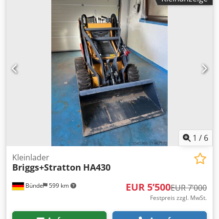
1
/
6
Kleinlader
Briggs+Stratton
HA430
EUR 5’500
Bünde
599 km
EUR 7’000
Festpreis zzgl. MwSt.