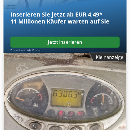
Machinery, um weitere Informationen zu erhalten. Hoeflon
TC 1 mit Drehteller * 2019 * Akkubetrieben * 360°-
Inserieren Sie jetzt ab EUR 4.49
*
Drehteller * Fernbedienung * Einhandbedienung *
11 Millionen
Käufer warten auf Sie
Tragkraft: 1200 kg * Eigengewicht: 500 kg
Jetzt inserieren
*pro Inserat/Monat
Kleinanzeige