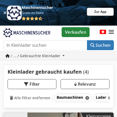
Maschinensucher
Zur App
Gratis im Store
Verkaufen
Suchen
/ ... / Gebrauchte Kleinlader
Kleinlader gebraucht kaufen
(4)
Filter
Relevanz
Baumaschinen
Lader
Alle Filter entfernen
Kleinanzeige