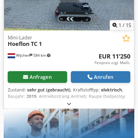
1
/
15
Mini-Lader
Hoeflon
TC 1
EUR 11’250
Wijchen
584 km
Festpreis zzgl. MwSt.
Anfragen
Anrufen
Zustand:
sehr gut (gebraucht)
, Kraftstofftyp:
elektrisch
,
Baujahr:
2019
, Antriebsstrang Antrieb: Raupe Dodpezlqy
Njfx Amaewa Gewichte Leergewicht: 500 kg Funktionell
Hubkapazität: 1.200 kg Abmessungen des Laderaums: 140
x 80 x 42 cm CE-Kennzeichnung: ja Zustand Technischer
Zustand: sehr gut Optischer Zustand: sehr gut Weitere
Informationen Lieferbedingungen: EXW Produktionsland:
NL Weitere Informationen Wenden Sie sich an Vink