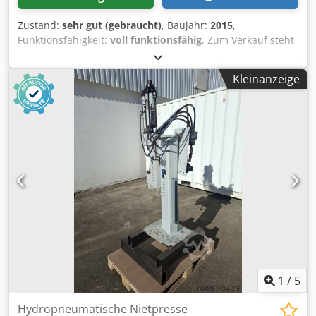
Zustand:
sehr gut (gebraucht)
, Baujahr:
2015
,
Funktionsfähigkeit:
voll funktionsfähig
, Zum Verkauf steht
ein Glüh- und Härteofen der Marke Arnold-Schröder in
sehr gutem, neuwertigen Zustand, wie auf den Bildern zu
Kleinanzeige
sehen. Technische Daten: • Hersteller: Arnold Schröder
Industrieöfen • Modell: ASM-20 • Für Temperaturen bis
1300°C • Innen-Maße: ca. 250 x 350 x 200 mm (BxTxH) •
Nutzraum / Volumen: ca. 18 Liter • Leistung: ca. 6 kW • Mit
Steuerung Bentrup TC5050 • Baujahr: ca. 2015 • Zustand:
Neuwertig, funktionsfähig Der Ofen kann jederzeit
besichtigt und getestet werden! Versandkosten per
Spedition: ca. 150€ Crodpfx Aszpzmnemaof International
Buyers are Welcome! Sie erhalten eine Rechnung mit
ausgewiesener Mehrwertsteuer. Besichtigung / Abholung
ist nach Absprache in 42855 Remscheid möglich. Verkauf
ab Standort 42855 Remscheid, frei verladen. Irrtum in
technischen Daten und Zwischenverkauf vorbehalten.
1
/
5
Hydropneumatische Nietpresse