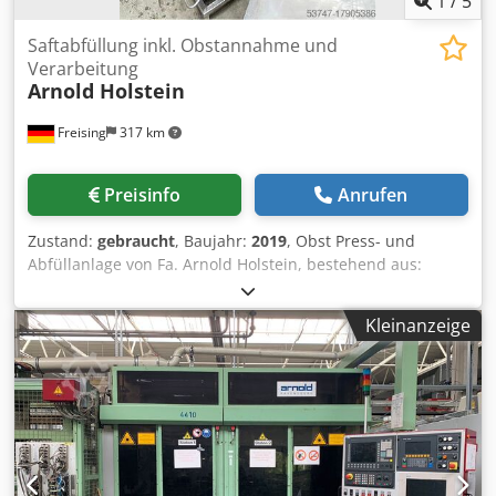
1
/
5
Saftabfüllung inkl. Obstannahme und
Verarbeitung
Arnold Holstein
Freising
317 km
Preisinfo
Anrufen
Zustand:
gebraucht
, Baujahr:
2019
, Obst Press- und
Abfüllanlage von Fa. Arnold Holstein, bestehend aus:
Obstannahme: Wasserbad, Obstförderer mit
Wasserdusche, Häcksler Packpresse Typ H65: Leistung:
Kleinanzeige
1.200 kg/h Effizienz bis 75% 24 Presseinlagen (65 x 65 cm)
22 Presstücher (100 x 100 cm) Abmessung: 2.330 x 840 x
2.060 mm Pasteurisieranlage Profi PA SH: Leistung: 600 l/h
48 kW gasbeheizt automatischer Temperaturregler
Behälter aus Edelstahl, V4A Abmessung: 2.100 x 880 x
1.300 mm Bag-In-Box Dosierautomat Profi: Leistung: 600 l/h
inklusive Wiegeeinheit mit automatischem Stop bei