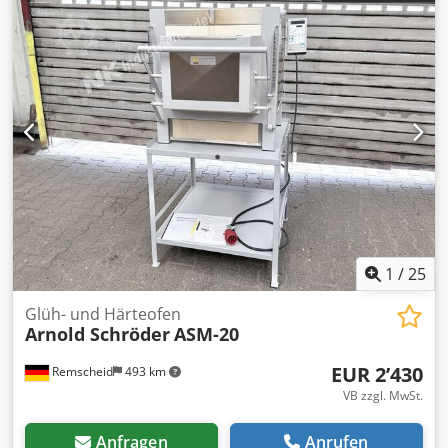
1
/
25
Glüh- und Härteofen
Arnold Schröder
ASM-20
EUR 2’430
Remscheid
493 km
VB zzgl. MwSt.
Anfragen
Anrufen