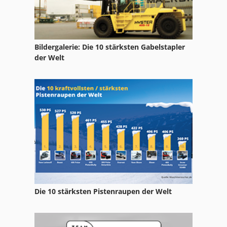
Recyclingmaschinen
Reinhardt
Bildergalerie: Die 10 stärksten Gabelstapler
Schlachtanlage
der Welt
Schneidrad
Schreinerei
Schönenberger
Walzenstuhl
Die 10 stärksten Pistenraupen der Welt