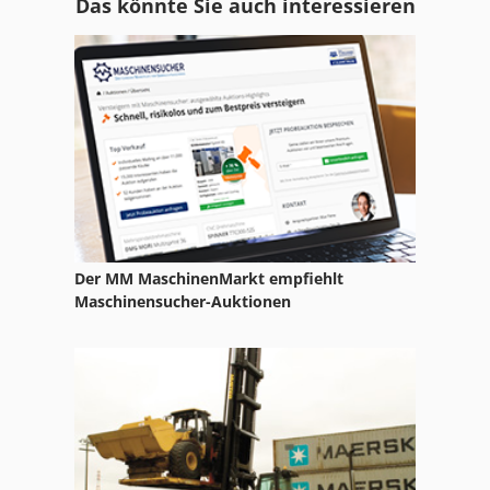
Das könnte Sie auch interessieren
Blech Sickenmaschine
Industrieanlage
Inventar
Kranketten
Kratzförderer
Mahlwerke
Der MM MaschinenMarkt empfiehlt
Maschinenbett
Maschinensucher-Auktionen
Maschinentisch
Niederhalter
Nietautomat
Produktion