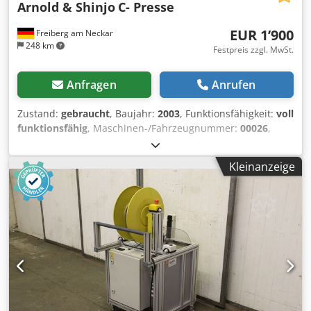
Arnold & Shinjo
C- Presse
EUR 1’900
Freiberg am Neckar
248 km
Festpreis zzgl. MwSt.
Anfragen
Anrufen
Zustand:
gebraucht
, Baujahr:
2003
, Funktionsfähigkeit:
voll
funktionsfähig
, Maschinen-/Fahrzeugnummer:
00026
,
Gesamtgewicht:
400 kg
, Spezifikationen: 8 Bar 24 V 80 kN 3
K 150 E Die Arnold & Shinjo / Multipower Farger & Joosten
Kleinanzeige
C-Presse ist eine leistungsstarke und vielseitige
hydropneumatische Nietpresse, die sich ideal für die
effiziente und präzise Verbindung von Bauteilen eignet.
Dank ihres robusten Designs und der zuverlässigen
Hydrauliktechnologie ermöglicht sie eine hohe
Kraftübertragung bei verschiedenen Nietarbeiten, was sie
zu einer wertvollen Lösung in der Fertigung und Montage
macht. Die Presse zeichnet sich durch ihre einfache
Bedienbarkeit und ihre Flexibilität aus, sodass sie in
unterschiedlichen Produktionsprozessen eingesetzt