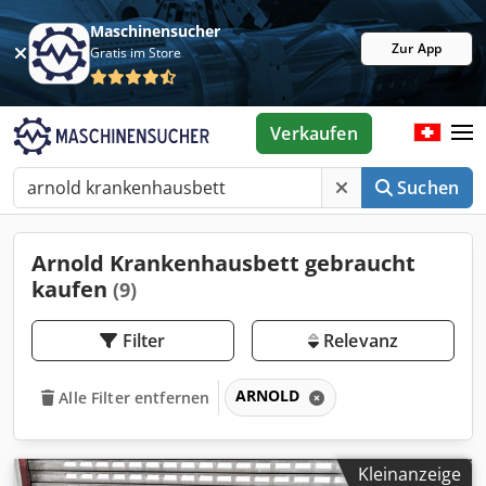
Maschinensucher
Zur App
Gratis im Store
Verkaufen
Suchen
Arnold Krankenhausbett gebraucht
kaufen
(9)
Filter
Relevanz
ARNOLD
Alle Filter entfernen
Kleinanzeige