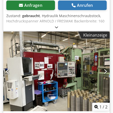
Anfragen
Anrufen
Zustand:
gebraucht
, Hydraulik Maschinenschraubstock,
Hochdruckspanner ARNOLD / FRESMAK Backenbreite: 160
mm Backenhöhe: 50 mm Spannkraft: 5 ton. Spannbereich:
0 bis 305 mm Offnungsweite: max 308 mm
Kleinanzeige
Führungsbahnhöhe: 112 mm - 2 Spannbereiche über
Steckbolzen verstellbar, 0 bis 158 und 148 bis 308 mm -
mit Drehplatte Abmessung L x B x H: 580 x 325 x 165 mm
Eigengewicht: 65 kg guter Zustand Cjdpfxjxp R E Tj Amajrf
1
/
2