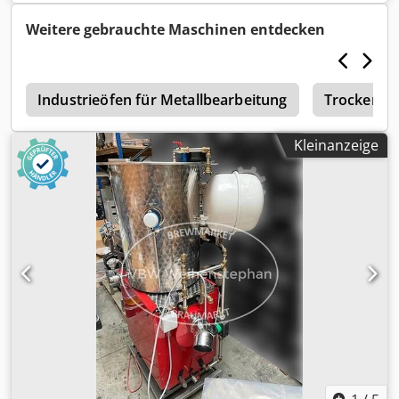
Crjdozlladspfx Amasf Wie neu.
Weitere gebrauchte Maschinen entdecken
t
Industrieöfen für Metallbearbeitung
Trockenof
Kleinanzeige