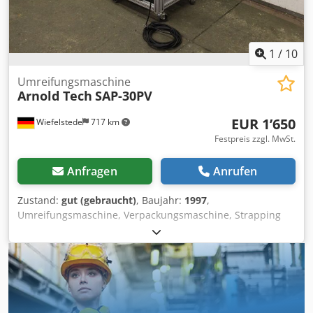
werden kann. Cedpfxowrp Iue Amasrf
1
/
10
Umreifungsmaschine
Arnold Tech
SAP-30PV
EUR 1’650
Wiefelstede
717 km
Festpreis zzgl. MwSt.
Anfragen
Anrufen
Zustand:
gut (gebraucht)
, Baujahr:
1997
,
Umreifungsmaschine, Verpackungsmaschine, Strapping
Machine -Halbautomatischer: Palettenumreifer -auf:
Transportgestell eingebaut -Spannung: 230 V Crsdpfxjd R
Ak Ts Amaof -Abmessungen: 650/800/H1250 mm -Gewicht:
102 kg