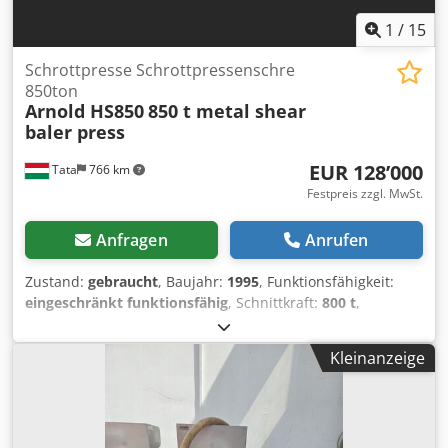
1
/
15
Schrottpresse Schrottpressenschre
850ton
Arnold HS850
850 t metal shear
baler press
EUR 128’000
Tata
766 km
Festpreis zzgl. MwSt.
Anfragen
Anrufen
Zustand:
gebraucht
, Baujahr:
1995
, Funktionsfähigkeit:
eingeschränkt funktionsfähig
, Schnittkraft:
800 t
,
Leergewicht:
190’000 kg
, Art des Eingangsstroms:
Drehstrom
, Arnold HS850 Schrott & Metallpresse The
Kleinanzeige
machine is currently in ready for transport condition.
hauptzylinder zylinderkraft: 850 t pressen: 0,08m/s
Crodpoh T Dctofx Amaef niederhalterzylinder
zylinderkraft:100t /pro zylinder vorschubzylinder: