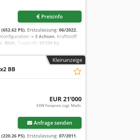
Preisinfo
(652.62 PS)
, Erstzulassung:
06/2022
,
-Konfiguration:
> 3 Achsen
, Kraftstoff:
ng:
Blatt
, Tragkraft:
16’230 kg
,
k, Rückfahrkamera, Tempomat,
n • Manuelle Plane • Hydraulische
Kleinanzeige
• ROCKINGER-Anhängerkupplung •
4x2 BB
S • Beheizbarer Sitz •
EUR 21’000
EXW Festpreis zzgl. MwSt.
Anfrage senden
(220.26 PS)
, Erstzulassung:
07/2011
,