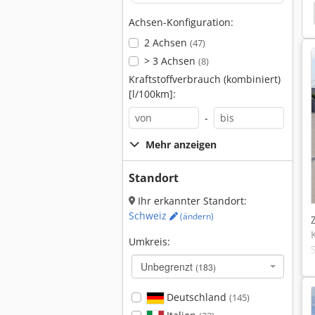
Mitsubishi Meldas
Mitsubishi
Atego 816
Achsen-Konfiguration:
2 Achsen
(47)
> 3 Achsen
(8)
Kraftstoffverbrauch (kombiniert)
[l/100km]:
-
Mehr anzeigen
Standort
Ihr erkannter Standort:
Schweiz
(ändern)
Umkreis:
Unbegrenzt
(183)
Deutschland
(145)