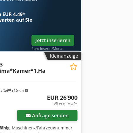
* Radio“
ab EUR 4.49
*
arten auf Sie
Jetzt inserieren
*pro Inserat/Monat
Kleinanzeige
3-
lima*Kamer*1.Ha
raße)
316 km
EUR 26’900
VB zzgl. MwSt.
Anfrage senden
fähig
, Maschinen-/Fahrzeugnummer: