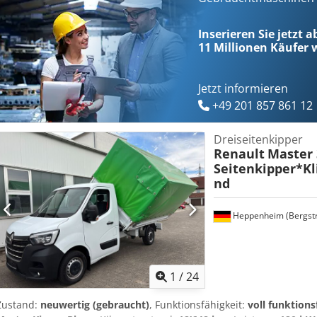
Auslegerverlängerung * Stützbeine hinten * Proportional-Verteiler 
Inserieren Sie jetzt 
11 Millionen
Käufer w
Jetzt informieren
+49 201 857 861 12
Dreiseitenkipper
Renault
Master 
Seitenkipper*K
nd
Heppenheim (Bergst
1
/
24
Zustand:
neuwertig (gebraucht)
, Funktionsfähigkeit:
voll funktions