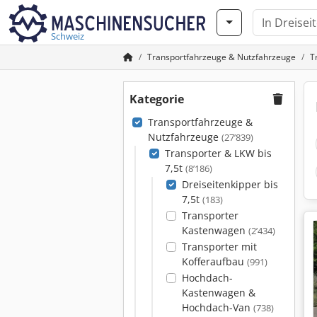
Schweiz
Transportfahrzeuge & Nutzfahrzeuge
T
Kategorie
Transportfahrzeuge &
Nutzfahrzeuge
(27’839)
Transporter & LKW bis
7,5t
(8’186)
Dreiseitenkipper bis
7,5t
(183)
Transporter
Kastenwagen
(2’434)
Transporter mit
Kofferaufbau
(991)
Hochdach-
Kastenwagen &
Hochdach-Van
(738)