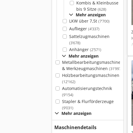
Kombis & Kleinbusse
bis 9 Sitze
(628)
Mehr anzeigen
LKW über 7,5t
(7’700)
Auflieger
(4’337)
Sattelzugmaschinen
(3’678)
Anhänger
(2’571)
Mehr anzeigen
Metallbearbeitungsmaschinen
& Werkzeugmaschinen
(31’997)
Holzbearbeitungsmaschinen
(12’162)
Automatisierungstechnik
(9’154)
Stapler & Flurförderzeuge
(9’031)
Mehr anzeigen
Maschinendetails