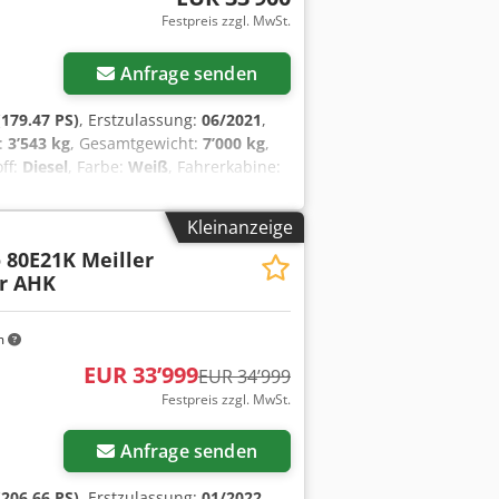
Festpreis zzgl. MwSt.
Anfrage senden
179.47 PS)
, Erstzulassung:
06/2021
,
:
3’543 kg
, Gesamtgewicht:
7’000 kg
,
off:
Diesel
, Farbe:
Weiß
, Fahrerkabine:
ung:
Sonstige
, Anzahl der Sitzplätze:
3
,
sperre, Klimaanlage, Tempomat,
Kleinanzeige
20 m * Nutzlast = 3543 kg *
 80E21K Meiller
, Tempomat, Antiblockiersystem (ABS),
er AHK
rt, Klimaautomatik, Fensterheber
ifunktionslenkrad, Schaltgetriebe,
m
EUR 33’999
EUR 34’999
Festpreis zzgl. MwSt.
Anfrage senden
206.66 PS)
, Erstzulassung:
01/2022
,