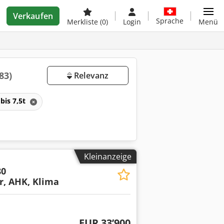
Verkaufen
Sprache
Merkliste
(0)
Login
Menü
83)
Relevanz
bis 7,5t
Kleinanzeige
80
r, AHK, Klima
EUR 33’900