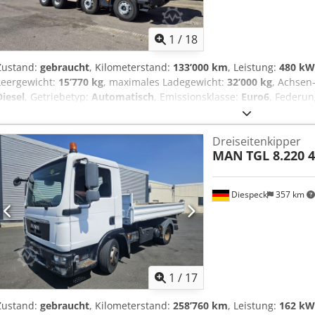
1
/
18
Zustand:
gebraucht
, Kilometerstand:
133’000 km
, Leistung:
480 kW 
Leergewicht:
15’770 kg
, maximales Ladegewicht:
32’000 kg
, Achsen
Diesel
, Getriebetyp:
Automatisch
, Emissionsklasse:
Euro6
, Federu
Ausstattung:
Bluetooth, Bordcomputer, Klimaanlage, Kühlschran
Zentralverriegelung
, • Zwei-Kammer-Kippaufbau KH, 13 m³ • 2 Luke
Dreiseitenkipper
Ladebordwand • Trichter Dedpfx Ajzqhfajbleck • Rückfahrkamera 
MAN
TGL 8.220 
Vertikaler Auspuff • Staufach • Nebelscheinwerfer • Klimaanlage • GP
Differentialsperre • Warnblinkanlage • Kühlbox
Diespeck
357 km
1
/
17
Zustand:
gebraucht
, Kilometerstand:
258’760 km
, Leistung:
162 kW 